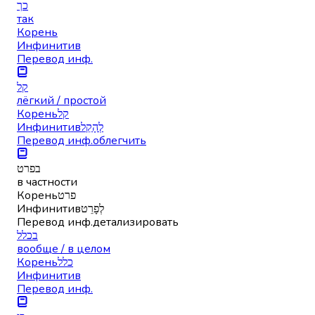
כך
так
Корень
Инфинитив
Перевод инф.
קל
лёгкий / простой
Корень
קל
Инфинитив
לְהָקֵל
Перевод инф.
облегчить
בפרט
в частности
Корень
פרט
Инфинитив
לְפָרֵט
Перевод инф.
детализировать
בכלל
вообще / в целом
Корень
כלל
Инфинитив
Перевод инф.