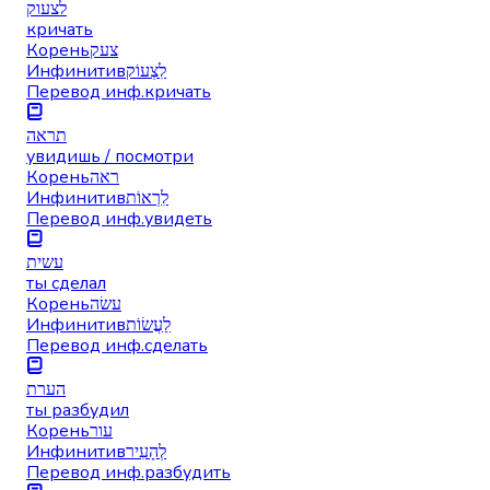
לצעוק
кричать
Корень
צעק
Инфинитив
לִצְעוֹק
Перевод инф.
кричать
תראה
увидишь / посмотри
Корень
ראה
Инфинитив
לִרְאוֹת
Перевод инф.
увидеть
עשית
ты сделал
Корень
עשׂה
Инфинитив
לַעֲשׂוֹת
Перевод инф.
сделать
הערת
ты разбудил
Корень
עור
Инфинитив
לְהָעִיר
Перевод инф.
разбудить