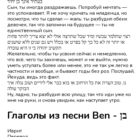
בעתיד אינך בן יחיד
Сын, ты иногда раздражаешь. Попробуй мечтать —
это успокаивает. Я не хочу кричать на младенца, но
посмотри, что ты сделал — жаль: ты разбудил обеих
девочек, так что запомни на будущее — ты не
единственный сын.
רצוי שתלמד עכשיו ומיד שכל שתרצה אולי לא יצא צריך לוותר פחות
או יותר זה לא כל כך קל בפרט או בכלל ויש גם שנים ללא שושנים
תקשיב יהודה כי זו היא עובדה
Желательно, чтобы ты усвоил сейчас и немедленно,
что всё, чего ты захочешь, может и не выйти, нужно
уметь уступать более или менее, это не так уж легко в
частности и вообще, и бывают годы без роз. Послушай,
Йехуда, ведь это факт.
נו, טוב הערת את כל הרחוב אז בוא כבר אלי לידיים ושוב נגלה איך
הבוקר עולה
Ну, ладно, ты разбудил всю улицу, так что иди уже ко
мне на руки, и снова увидим, как наступает утро.
Глаголы из песни Ben - בן
Иврит
Перевод