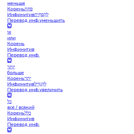
меньше
Корень
פחת
Инфинитив
לְהַפְחִית
Перевод инф.
уменьшить
או
или
Корень
Инфинитив
Перевод инф.
יותר
больше
Корень
יתר
Инфинитив
לְהַגְדִּיל
Перевод инф.
увеличить
כל
всё / всякий
Корень
כלל
Инфинитив
Перевод инф.