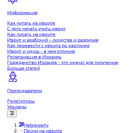
Информация
Как читать на иврите
С чего начать учить иврит
Как писать на иврите
Иврит и арабский – сходства и различия
Как перевести с иврита по картинке
Иврит и идиш - в чем отличие
Репатриация в Израиль
Гражданство Израиля - что нужно для получения
Больше статей
Преподаватели
Репетиторы
Ульпаны
Hebrewerry
Песни на иврите