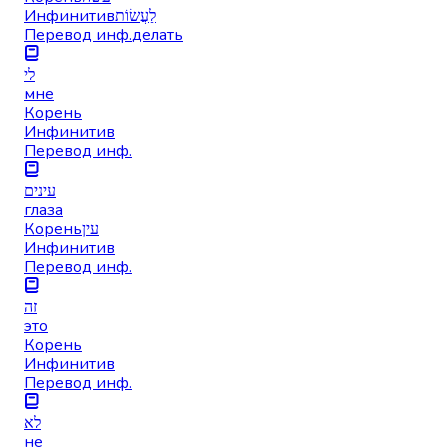
Инфинитив
לַעֲשׂוֹת
Перевод инф.
делать
לי
мне
Корень
Инфинитив
Перевод инф.
עינים
глаза
Корень
עין
Инфинитив
Перевод инф.
זה
это
Корень
Инфинитив
Перевод инф.
לא
не