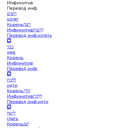
Инфинитив
Перевод инф.
רוצים
хотят
Корень
רצה
Инфинитив
לִרְצוֹת
Перевод инф.
хотеть
כבר
уже
Корень
Инфинитив
Перевод инф.
ללכת
идти
Корень
הלך
Инфинитив
לָלֶכֶת
Перевод инф.
идти
לישון
спать
Корень
ישׁנ