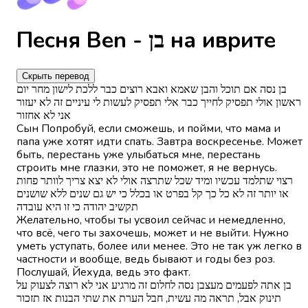
Песня Ben - בן на иврите
Скрыть перевод
בן נסה אם תוכל והבן שאמא ואבא רוצים כבר ללכת לישון מחר יום
ראשון אולי תפסיק לחייך כבר אלי תפסיק לעשות לי עיניים זה לא יעזור
אני לא אחזור
Сын Попробуй, если сможешь, и пойми, что мама и
папа уже хотят идти спать. Завтра воскресенье. Может
быть, перестань уже улыбаться мне, перестань
строить мне глазки, это не поможет, я не вернусь.
רצוי שתלמד עכשיו ומיד שכל שתרצה אולי לא יצא צריך לוותר פחות
או יותר זה לא כל כך קל בפרט או בכלל כי יש גם שנים ללא שושנים
תקשיב יהודה כי זו היא עובדה
Желательно, чтобы ты усвоил сейчас и немедленно,
что всё, чего ты захочешь, может и не выйти. Нужно
уметь уступать, более или менее. Это не так уж легко в
частности и вообще, ведь бывают и годы без роз.
Послушай, Йехуда, ведь это факт.
בן אתה לפעמים מעצבן נסה לחלום זה מרגיע אני לא רוצה לצעוק על
תינוק אבל, תראה מה עשית, חבל הערת את שתי הבנות אז תזכור