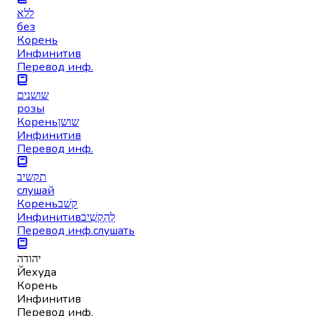
ללא
без
Корень
Инфинитив
Перевод инф.
שושנים
розы
Корень
שושן
Инфинитив
Перевод инф.
תקשיב
слушай
Корень
קשׁב
Инфинитив
לְהַקְשִׁיב
Перевод инф.
слушать
יהודה
Йехуда
Корень
Инфинитив
Перевод инф.