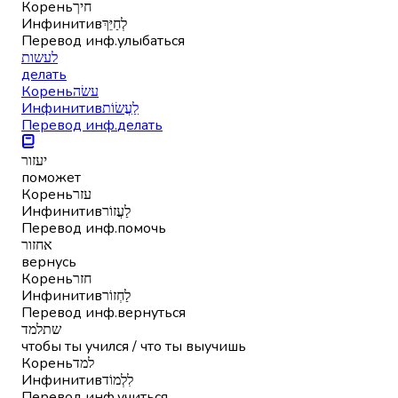
Корень
חיך
Инфинитив
לְחַיֵּךְ
Перевод инф.
улыбаться
לעשות
делать
Корень
עשׂה
Инфинитив
לַעֲשׂוֹת
Перевод инф.
делать
יעזור
поможет
Корень
עזר
Инфинитив
לַעֲזוֹר
Перевод инф.
помочь
אחזור
вернусь
Корень
חזר
Инфинитив
לַחְזוֹר
Перевод инф.
вернуться
שתלמד
чтобы ты учился / что ты выучишь
Корень
למד
Инфинитив
לִלְמוֹד
Перевод инф.
учиться