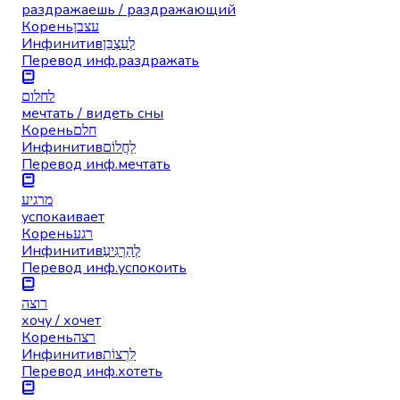
раздражаешь / раздражающий
Корень
עצבן
Инфинитив
לְעַצְבֵּן
Перевод инф.
раздражать
לחלום
мечтать / видеть сны
Корень
חלם
Инфинитив
לַחֲלוֹם
Перевод инф.
мечтать
מרגיע
успокаивает
Корень
רגע
Инфинитив
לְהַרְגִּיעַ
Перевод инф.
успокоить
רוצה
хочу / хочет
Корень
רצה
Инфинитив
לִרְצוֹת
Перевод инф.
хотеть