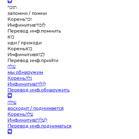
תזכר
запомни / помни
Корень
זכר
Инфинитив
לִזְכּוֹר
Перевод инф.
помнить
בוא
иди / приходи
Корень
בוא
Инфинитив
לָבוֹא
Перевод инф.
прийти
נגלה
мы обнаружим
Корень
גלה
Инфинитив
לְגַלּוֹת
Перевод инф.
обнаружить
עולה
восходит / поднимается
Корень
עלה
Инфинитив
לַעֲלוֹת
Перевод инф.
подниматься