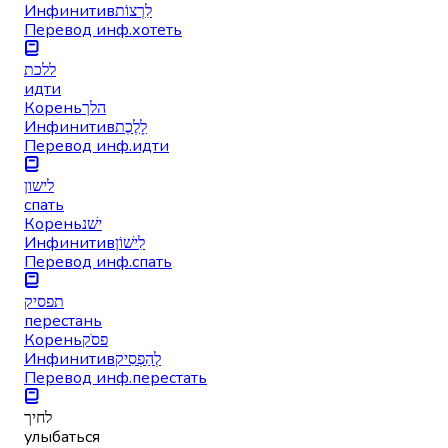
Инфинитив
לִרְצוֹת
Перевод инф.
хотеть
ללכת
идти
Корень
הלך
Инфинитив
לָלֶכֶת
Перевод инф.
идти
לישון
спать
Корень
ישׁנ
Инфинитив
לִישׁוֹן
Перевод инф.
спать
תפסיק
перестань
Корень
פסׂק
Инфинитив
לְהַפְסִיק
Перевод инф.
перестать
לחיך
улыбаться