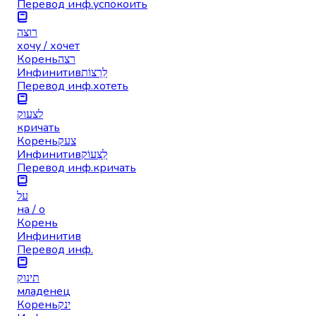
Перевод инф.
успокоить
רוצה
хочу / хочет
Корень
רצה
Инфинитив
לִרְצוֹת
Перевод инф.
хотеть
לצעוק
кричать
Корень
צעק
Инфинитив
לִצְעוֹק
Перевод инф.
кричать
על
на / о
Корень
Инфинитив
Перевод инф.
תינוק
младенец
Корень
ינק