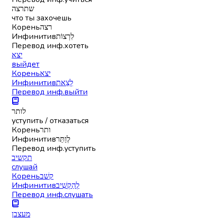
שתרצה
что ты захочешь
Корень
רצה
Инфинитив
לִרְצוֹת
Перевод инф.
хотеть
יצא
выйдет
Корень
יצא
Инфинитив
לָצֵאת
Перевод инф.
выйти
לותר
уступить / отказаться
Корень
ותר
Инфинитив
לְוַתֵּר
Перевод инф.
уступить
תקשיב
слушай
Корень
קשׁב
Инфинитив
לְהַקְשִׁיב
Перевод инф.
слушать
מעצבן