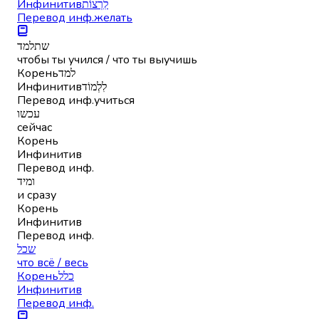
Инфинитив
לִרְצוֹת
Перевод инф.
желать
שתלמד
чтобы ты учился / что ты выучишь
Корень
למד
Инфинитив
לִלְמוֹד
Перевод инф.
учиться
עכשו
сейчас
Корень
Инфинитив
Перевод инф.
ומיד
и сразу
Корень
Инфинитив
Перевод инф.
שכל
что всё / весь
Корень
כלל
Инфинитив
Перевод инф.