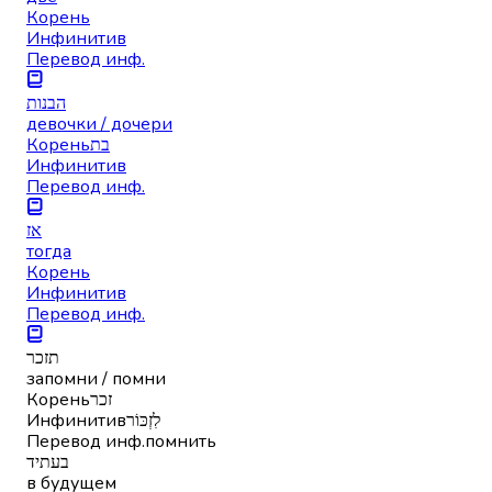
Корень
Инфинитив
Перевод инф.
הבנות
девочки / дочери
Корень
בת
Инфинитив
Перевод инф.
אז
тогда
Корень
Инфинитив
Перевод инф.
תזכר
запомни / помни
Корень
זכר
Инфинитив
לִזְכּוֹר
Перевод инф.
помнить
בעתיד
в будущем