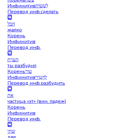
Инфинитив
לַעֲשׂוֹת
Перевод инф.
сделать
חבל
жалко
Корень
Инфинитив
Перевод инф.
הערת
ты разбудил
Корень
עור
Инфинитив
לְהָעִיר
Перевод инф.
разбудить
את
частица «эт» (вин. падеж)
Корень
Инфинитив
Перевод инф.
שתי
две