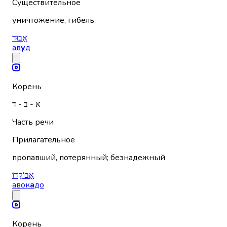
Существительное
уничтожение, гибель
אָבוּד
ав
у
д
Корень
א - ב - ד
Часть речи
Прилагательное
пропавший, потерянный; безнадежный
אָבוֹקָדוֹ
авок
а
до
Корень