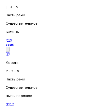
א - ב - ן
Часть речи
Существительное
камень
אָבָק
ав
а
к
Корень
א - ב - ק
Часть речи
Существительное
пыль, порошок
אֶבְרָה