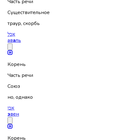
Часть речи
Существительное
траур, скорбь
אֲבָל
ав
а
ль
Корень
Часть речи
Союз
но, однако
אֶבֶן
э
вен
Корень