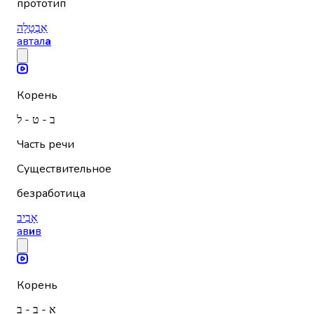
прототип
אַבְטָלָה
автал
а
Корень
ב - ט - ל
Часть речи
Существительное
безработица
אָבִיב
ав
и
в
Корень
א - ב - ב