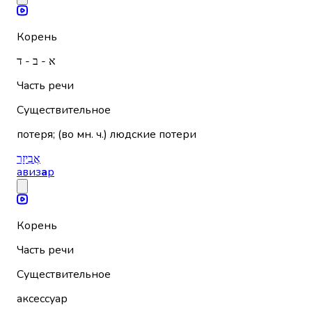
Корень
א - ב - ד
Часть речи
Существительное
потеря; (во мн. ч.) людские потери
אֲבִיזָר
авиз
а
р
Корень
Часть речи
Существительное
аксессуар