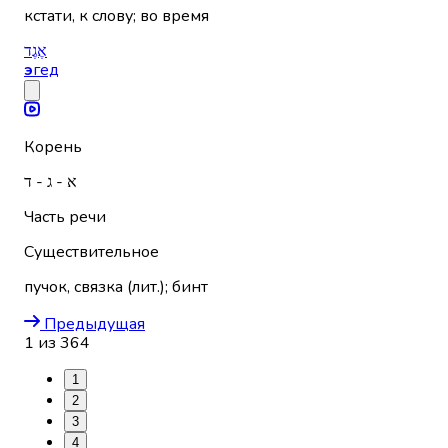
кстати, к слову; во время
אֶגֶד
э
гед
Корень
א - ג - ד
Часть речи
Существительное
пучок, связка (лит.); бинт
Предыдущая
1
из
364
1
2
3
4