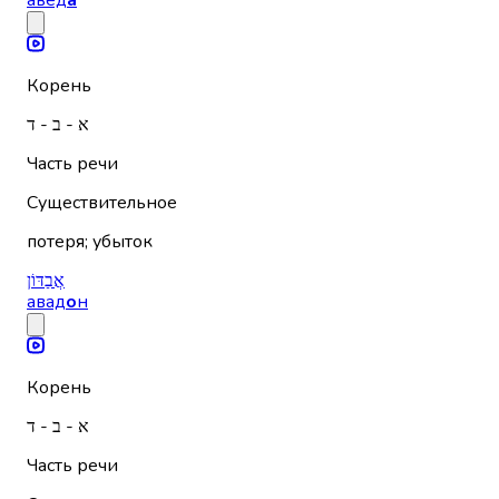
Корень
א - ב - ד
Часть речи
Существительное
потеря; убыток
אֲבַדּוֹן
авад
о
н
Корень
א - ב - ד
Часть речи