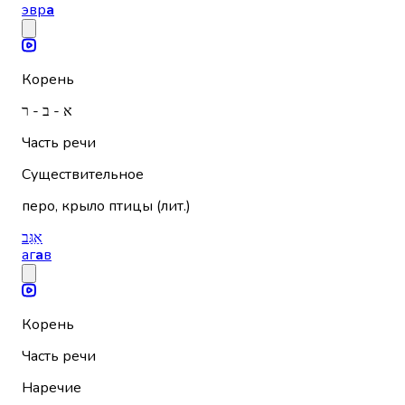
эвр
а
Корень
א - ב - ר
Часть речи
Существительное
перо, крыло птицы (лит.)
אַגַּב
аг
а
в
Корень
Часть речи
Наречие