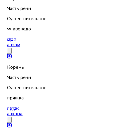
Часть речи
Существительное
🥑 авокадо
אַבְזָם
авз
а
м
Корень
Часть речи
Существительное
пряжка
אַבְחָנָה
авхан
а