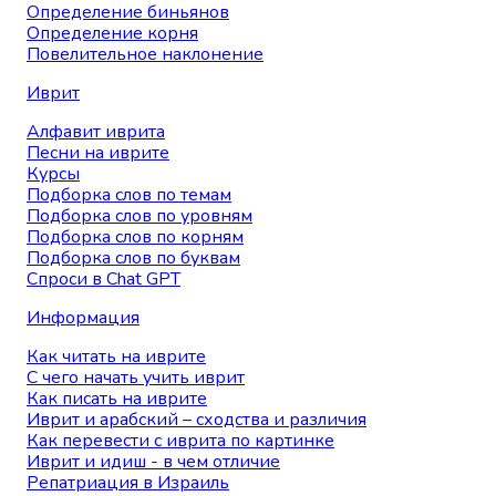
Определение биньянов
Определение корня
Повелительное наклонение
Иврит
Алфавит иврита
Песни на иврите
Курсы
Подборка слов по темам
Подборка слов по уровням
Подборка слов по корням
Подборка слов по буквам
Спроси в Chat GPT
Информация
Как читать на иврите
С чего начать учить иврит
Как писать на иврите
Иврит и арабский – сходства и различия
Как перевести с иврита по картинке
Иврит и идиш - в чем отличие
Репатриация в Израиль