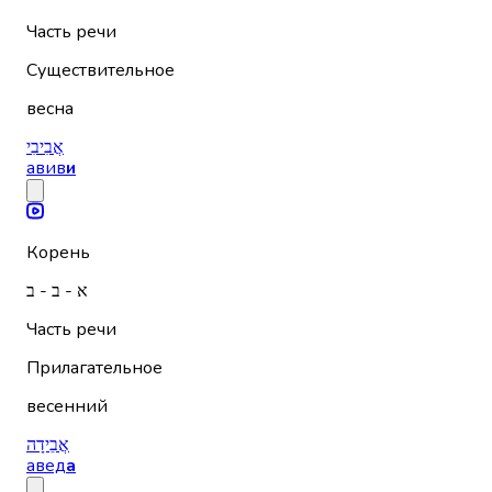
Часть речи
Существительное
весна
אֲבִיבִי
авив
и
Корень
א - ב - ב
Часть речи
Прилагательное
весенний
אֲבֵידָה
авед
а