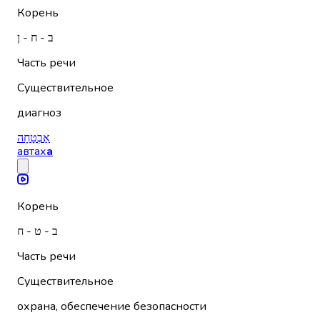
Корень
ב - ח - ן
Часть речи
Существительное
диагноз
אַבְטָחָה
автах
а
Корень
ב - ט - ח
Часть речи
Существительное
охрана, обеспечение безопасности