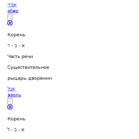
אַבִּיר
аб
и
р
Корень
א - ב - ר
Часть речи
Существительное
рыцарь; дворянин
אֵבֶל
э
вель
Корень
א - ב - ל