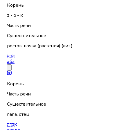
Корень
א - ב - ב
Часть речи
Существительное
росток, почка (растения) (лит.)
אַבָּא
а
ба
Корень
Часть речи
Существительное
папа, отец
אֲבֵדָה
авед
а