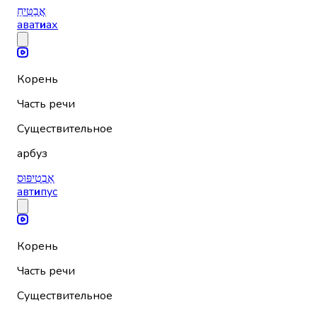
אֲבַטִּיחַ
ават
и
ах
Корень
Часть речи
Существительное
арбуз
אַבְטִיפּוּס
авт
и
пус
Корень
Часть речи
Существительное