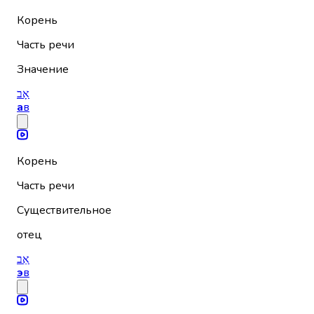
Корень
Часть речи
Значение
אָב
а
в
Корень
Часть речи
Существительное
отец
אֵב
э
в