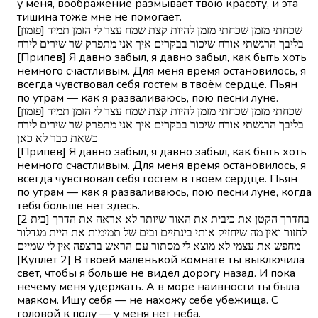
у меня, воображение размывает твою красоту, и эта
тишина тоже мне не помогает.
[פזמון] שכחתי מזמן שכחתי מזמן להיות קצת שמח עצר לי הזמן תמיד
בליבך הרגשתי אורח שיכור בבקרים איך אני מתפרק שר שירים לירח
[Припев] Я давно забыл, я давно забыл, как быть хоть
немного счастливым. Для меня время остановилось, я
всегда чувствовал себя гостем в твоём сердце. Пьян
по утрам — как я разваливаюсь, пою песни луне.
[פזמון] שכחתי מזמן שכחתי מזמן להיות קצת שמח עצר לי הזמן תמיד
בליבך הרגשתי אורח שיכור בבקרים איך אני מתפרק שר שירים לירח
כשאת כבר לא כאן
[Припев] Я давно забыл, я давно забыл, как быть хоть
немного счастливым. Для меня время остановилось, я
всегда чувствовал себя гостем в твоём сердце. Пьян
по утрам — как я разваливаюсь, пою песни луне, когда
тебя больше нет здесь.
[בית 2] בחדרך הקטן את כיבית את האור שיותר לא אראה את הדרך
לחזור ואין מה שיחזיק אותי בינתיים ובים של תמימות את היית מגדלור
מחפש את עצמי לא מוצא לי מסתור עם הראש ברצפה אין לי שמיים
[Куплет 2] В твоей маленькой комнате ты выключила
свет, чтобы я больше не видел дорогу назад. И пока
нечему меня удержать. А в море наивности ты была
маяком. Ищу себя — не нахожу себе убежища. С
головой к полу — у меня нет неба.