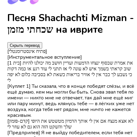
Песня Shachachti Mizman -
שכחתי מזמן на иврите
Скрыть перевод
[פתיח אינסטרומנטלי]
[Инструментальное вступление]
[בית 1] את אמרת שבסוף ינצחו הדמעות ועדיין חושב מה יכולנו להיות
שוב קראתי בשמך איש לא עונה לי אז תתני לי עוד רגע או כמה דקות
כי נשבע לך כבר אין לי אוויר בריאות כשאת לא בסביבה כלום לא יפה
לי
[Куплет 1] Ты сказала, что в конце победят слёзы, и всё
ещё думаю, кем мы могли бы быть. Снова звал тебя по
имени — никто мне не отвечает, так дай мне ещё миг
или пару минут, ведь клянусь тебе — в лёгких уже нет
воздуха, когда тебя нет рядом, мне ничто не кажется
красивым.
[קדם-פזמון] לא אצא מנצח אם אין לי אותך הדמיון מטשטש את היופי
שלך והשקט הזה הוא גם לא עוזר לי
[Предприпев] Я не выйду победителем, если тебя нет