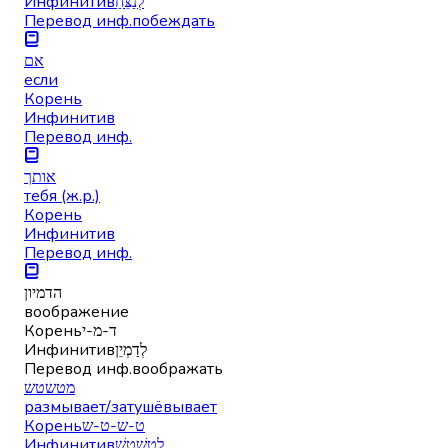
Инфинитив
לְנַצֵּחַ
Перевод инф.
побеждать
אם
если
Корень
Инфинитив
Перевод инф.
אותך
тебя (ж.р.)
Корень
Инфинитив
Перевод инф.
הדמיון
воображение
Корень
ד-מ-י
Инфинитив
לְדַמְיֵן
Перевод инф.
воображать
מטשטש
размывает/затушёвывает
Корень
ט-ש-ט-ש
Инфинитив
לְטַשְׁטֵשׁ