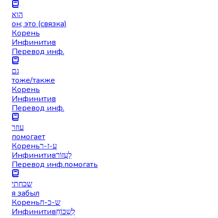
הוא
он; это (связка)
Корень
Инфинитив
Перевод инф.
גם
тоже/также
Корень
Инфинитив
Перевод инф.
עוזר
помогает
Корень
ע-ז-ר
Инфинитив
לַעְזוֹר
Перевод инф.
помогать
שכחתי
я забыл
Корень
ש-כ-ח
Инфинитив
לִשְׁכּוֹחַ