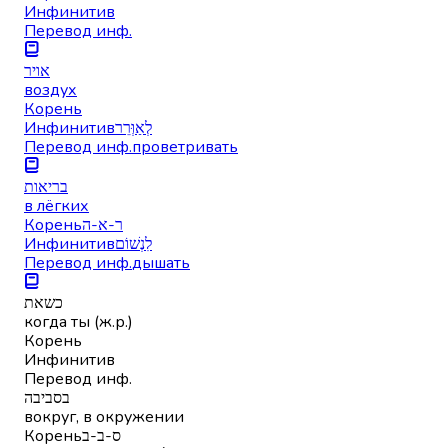
Инфинитив
Перевод инф.
אויר
воздух
Корень
Инфинитив
לְאַוְּרֵר
Перевод инф.
проветривать
בריאות
в лёгких
Корень
ר-א-ה
Инфинитив
לִנְשׁוֹם
Перевод инф.
дышать
כשאת
когда ты (ж.р.)
Корень
Инфинитив
Перевод инф.
בסביבה
вокруг, в окружении
Корень
ס-ב-ב