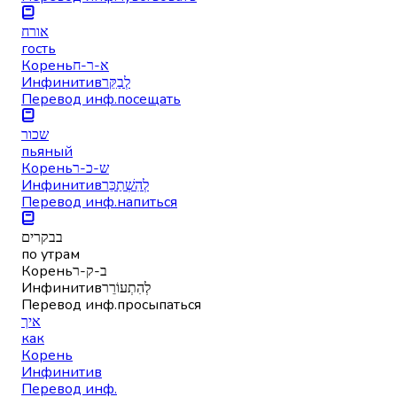
אורח
гость
Корень
א-ר-ח
Инфинитив
לְבַקֵּר
Перевод инф.
посещать
שכור
пьяный
Корень
ש-כ-ר
Инфинитив
לְהִשְׁתַכֵּר
Перевод инф.
напиться
בבקרים
по утрам
Корень
ב-ק-ר
Инфинитив
לְהִתְעוֹרֵר
Перевод инф.
просыпаться
איך
как
Корень
Инфинитив
Перевод инф.