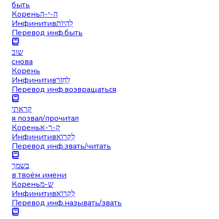
быть
Корень
ה-י-ה
Инфинитив
לִהְיוֹת
Перевод инф.
быть
שוב
снова
Корень
Инфинитив
לַחְזֹר
Перевод инф.
возвращаться
קראתי
я позвал/прочитал
Корень
ק-ר-א
Инфинитив
לִקְרוֹא
Перевод инф.
звать/читать
בשמך
в твоём имени
Корень
ש-מ
Инфинитив
לִקְרוֹא
Перевод инф.
называть/звать