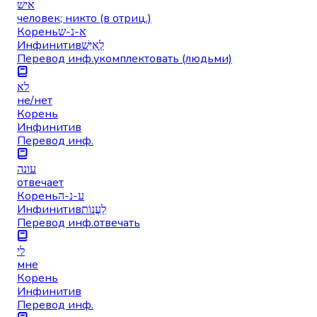
איש
человек; никто (в отриц.)
Корень
א-נ-ש
Инфинитив
לְאַיֵּשׁ
Перевод инф.
укомплектовать (людьми)
לא
не/нет
Корень
Инфинитив
Перевод инф.
עונה
отвечает
Корень
ע-נ-ה
Инфинитив
לַעֲנוֹת
Перевод инф.
отвечать
לי
мне
Корень
Инфинитив
Перевод инф.