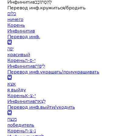
Инфинитив
לְהִסְתּוֹבֵב
Перевод инф.
кружиться/бродить
כלום
ничего
Корень
Инфинитив
Перевод инф.
יפה
красивый
Корень
י-פ-ה
Инфинитив
לְיַפּוֹת
Перевод инф.
украшать/приукрашивать
אצא
я выйду
Корень
י-צ-א
Инфинитив
לָצֵאת
Перевод инф.
выйти/уходить
מנצח
победитель
Корень
נ-צ-ח