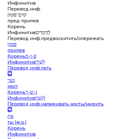
Инфинитив
Перевод инф.
קדם־פזמון
пред-припев
Корень
Инфинитив
לְהַקְדִּים
Перевод инф.
предвосхитить/опережать
פזמון
припев
Корень
פ-ז-מ
Инфинитив
לָשִׁיר
Перевод инф.
петь
גשר
мост
Корень
ג-ש-ר
Инфинитив
לְגַשֵּׁר
Перевод инф.
налаживать мосты/мирить
את
ты (ж.р.)
Корень
Инфинитив