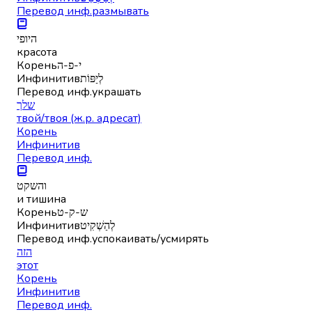
Перевод инф.
размывать
היופי
красота
Корень
י-פ-ה
Инфинитив
לְיַפּוֹת
Перевод инф.
украшать
שלך
твой/твоя (ж.р. адресат)
Корень
Инфинитив
Перевод инф.
והשקט
и тишина
Корень
ש-ק-ט
Инфинитив
לְהַשְׁקִיט
Перевод инф.
успокаивать/усмирять
הזה
этот
Корень
Инфинитив
Перевод инф.