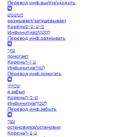
Перевод инф.
выйти/уходить
מטשטש
размывает/затушёвывает
Корень
ט-ש-ט-ש
Инфинитив
לְטַשְׁטֵשׁ
Перевод инф.
размывать
עוזר
помогает
Корень
ע-ז-ר
Инфинитив
לַעְזוֹר
Перевод инф.
помогать
שכחתי
я забыл
Корень
ש-כ-ח
Инфинитив
לִשְׁכּוֹחַ
Перевод инф.
забыть
עצר
остановился/остановил
Корень
ע-צ-ר