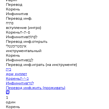
Перевод
Корень
Инфинитив
Перевод инф.
פתיח
вступление (интро)
Корень
פ-ת-ח
Инфинитив
לִפְתּוֹחַ
Перевод инф.
открыть
אינסטרומנטלי
инструментальный
Корень
Инфинитив
לְנַגֵּן
Перевод инф.
играть (на инструменте)
בית
дом; куплет
Корень
ב-י-ת
Инфинитив
לָגוּר
Перевод инф.
жить (проживать)
1
один
Корень