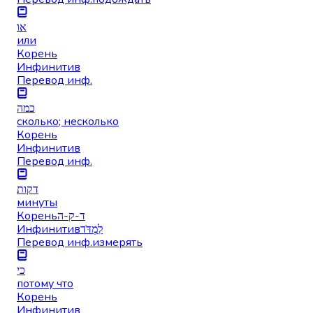
או
или
Корень
Инфинитив
Перевод инф.
כמה
сколько; несколько
Корень
Инфинитив
Перевод инф.
דקות
минуты
Корень
ד-ק-ה
Инфинитив
לִמְדֹּד
Перевод инф.
измерять
כי
потому что
Корень
Инфинитив