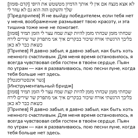
[קדם-פזמון] לא אצא מנצח אם אין לי אותך הדמיון מטשטש את היופי
שלך והשקט הזה הוא גם לא עוזר לי
[Предприпев] Я не выйду победителем, если тебя нет
у меня, воображение размывает твою красоту, и эта
тишина тоже мне не помогает.
[פזמון] שכחתי מזמן שכחתי מזמן להיות קצת שמח עצר לי הזמן תמיד
בליבך הרגשתי אורח שיכור בבקרים איך אני מתפרק שר שירים לירח
כשאת כבר לא כאן
[Припев] Я давно забыл, я давно забыл, как быть хоть
немного счастливым. Для меня время остановилось, я
всегда чувствовал себя гостем в твоём сердце. Пьян
по утрам — как я разваливаюсь, пою песни луне, когда
тебя больше нет здесь.
[גשר אינסטרומנטלי]
[Инструментальный бридж]
[פזמון] שכחתי מזמן שכחתי מזמן להיות קצת שמח עצר לי הזמן תמיד
בליבך הרגשתי אורח שיכור בבקרים איך אני מתפרק שר שירים לירח
כשאת כבר לא כאן
[Припев] Я давно забыл, я давно забыл, как быть хоть
немного счастливым. Для меня время остановилось, я
всегда чувствовал себя гостем в твоём сердце. Пьян
по утрам — как я разваливаюсь, пою песни луне, когда
тебя больше нет здесь.