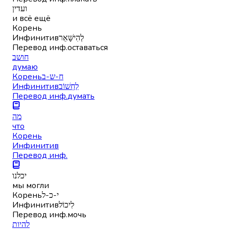
ועדין
и всё ещё
Корень
Инфинитив
לְהִישָּׁאֵר
Перевод инф.
оставаться
חושב
думаю
Корень
ח-ש-ב
Инфинитив
לַחְשׁוֹב
Перевод инф.
думать
מה
что
Корень
Инфинитив
Перевод инф.
יכלנו
мы могли
Корень
י-כ-ל
Инфинитив
לִיכוֹל
Перевод инф.
мочь
להיות