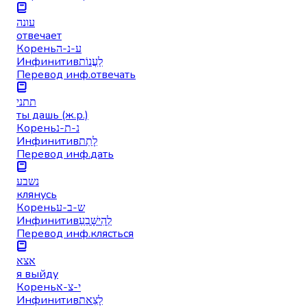
עונה
отвечает
Корень
ע-נ-ה
Инфинитив
לַעֲנוֹת
Перевод инф.
отвечать
תתני
ты дашь (ж.р.)
Корень
נ-ת-נ
Инфинитив
לָתֵת
Перевод инф.
дать
נשבע
клянусь
Корень
ש-ב-ע
Инфинитив
לְהִישָּׁבֵעַ
Перевод инф.
клясться
אצא
я выйду
Корень
י-צ-א
Инфинитив
לָצֵאת