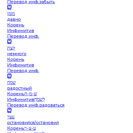
Перевод инф.
забыть
מזמן
давно
Корень
Инфинитив
Перевод инф.
קצת
немного
Корень
Инфинитив
Перевод инф.
שמח
радостный
Корень
ש-מ-ח
Инфинитив
לִשְׂמֹחַ
Перевод инф.
радоваться
עצר
остановился/остановил
Корень
ע-צ-ר