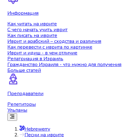
Информация
Как читать на иврите
С чего начать учить иврит
Как писать на иврите
Иврит и арабский – сходства и различия
Как перевести с иврита по картинке
Иврит и идиш - в чем отличие
Репатриация в Израиль
Гражданство Израиля - что нужно для получения
Больше статей
Преподаватели
Репетиторы
Ульпаны
Hebrewerry
Песни на иврите