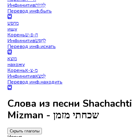
Инфинитив
לִהְיוֹת
Перевод инф.
быть
מחפש
ищу
Корень
ח-פ-ש
Инфинитив
לְחַפֵּשׂ
Перевод инф.
искать
מוצא
нахожу
Корень
מ-צ-א
Инфинитив
לִמְצֹא
Перевод инф.
находить
Слова из песни Shachachti
Mizman - שכחתי מזמן
Скрыть глаголы
Иврит