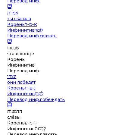
Перевод инф.
אמרת
ты сказала
Корень
א-מ-ר
Инфинитив
לוֹמַר
Перевод инф.
сказать
שבסוף
что в конце
Корень
Инфинитив
Перевод инф.
ינצחו
они победят
Корень
נ-צ-ח
Инфинитив
לְנַצֵּחַ
Перевод инф.
побеждать
הדמעות
слёзы
Корень
ד-מ-ע
Инфинитив
לִבְכּוֹת
Перевод инф.
плакать