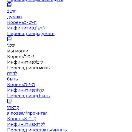
חושב
думаю
Корень
ח-ש-ב
Инфинитив
לַחְשׁוֹב
Перевод инф.
думать
יכלנו
мы могли
Корень
י-כ-ל
Инфинитив
לִיכוֹל
Перевод инф.
мочь
להיות
быть
Корень
ה-י-ה
Инфинитив
לִהְיוֹת
Перевод инф.
быть
קראתי
я позвал/прочитал
Корень
ק-ר-א
Инфинитив
לִקְרוֹא
Перевод инф.
звать/читать