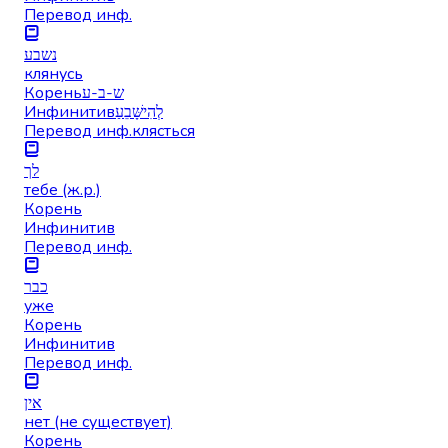
Перевод инф.
נשבע
клянусь
Корень
ש-ב-ע
Инфинитив
לְהִישָּׁבֵעַ
Перевод инф.
клясться
לך
тебе (ж.р.)
Корень
Инфинитив
Перевод инф.
כבר
уже
Корень
Инфинитив
Перевод инф.
אין
нет (не существует)
Корень