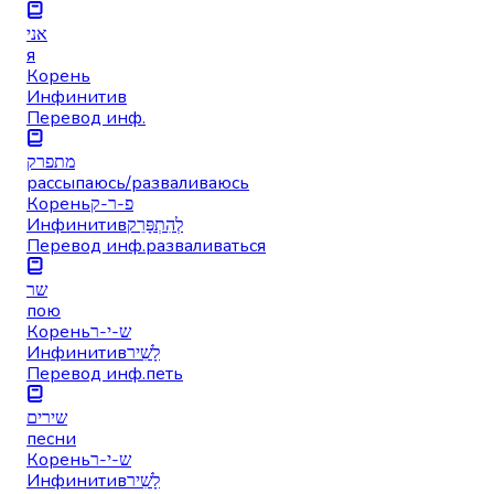
אני
я
Корень
Инфинитив
Перевод инф.
מתפרק
рассыпаюсь/разваливаюсь
Корень
פ-ר-ק
Инфинитив
לְהִתְפָּרֵק
Перевод инф.
разваливаться
שר
пою
Корень
ש-י-ר
Инфинитив
לָשִׁיר
Перевод инф.
петь
שירים
песни
Корень
ש-י-ר
Инфинитив
לָשִׁיר