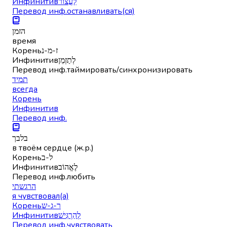
Инфинитив
לַעֲצוֹר
Перевод инф.
останавливать(ся)
הזמן
время
Корень
ז-מ-נ
Инфинитив
לְתַזְמֵן
Перевод инф.
таймировать/синхронизировать
תמיד
всегда
Корень
Инфинитив
Перевод инф.
בלבך
в твоём сердце (ж.р.)
Корень
ל-ב
Инфинитив
לֶאֱהוֹב
Перевод инф.
любить
הרגשתי
я чувствовал(а)
Корень
ר-ג-ש
Инфинитив
לְהַרְגִּישׁ
Перевод инф.
чувствовать