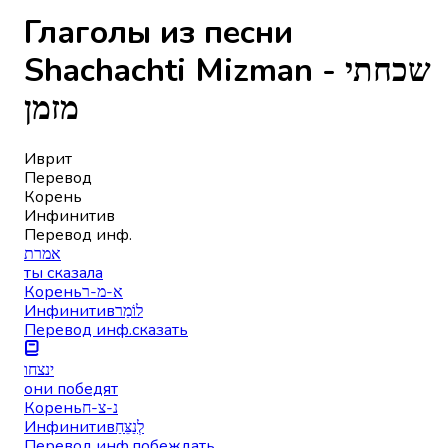
Глаголы из песни
Shachachti Mizman - שכחתי
מזמן
Иврит
Перевод
Корень
Инфинитив
Перевод инф.
אמרת
ты сказала
Корень
א-מ-ר
Инфинитив
לוֹמַר
Перевод инф.
сказать
ינצחו
они победят
Корень
נ-צ-ח
Инфинитив
לְנַצֵּחַ
Перевод инф.
побеждать