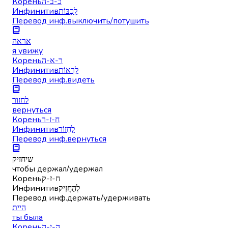
Корень
כ-ב-ה
Инфинитив
לְכַבּוֹת
Перевод инф.
выключить/потушить
אראה
я увижу
Корень
ר-א-ה
Инфинитив
לִרְאוֹת
Перевод инф.
видеть
לחזור
вернуться
Корень
ח-ז-ר
Инфинитив
לַחֲזוֹר
Перевод инф.
вернуться
שיחזיק
чтобы держал/удержал
Корень
ח-ז-ק
Инфинитив
לְהַחֲזִיק
Перевод инф.
держать/удерживать
היית
ты была
Корень
ה-י-ה