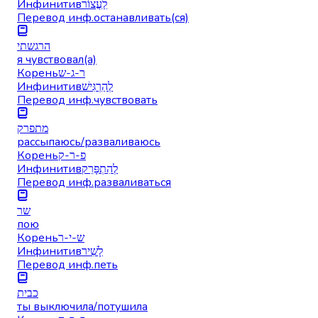
Инфинитив
לַעֲצוֹר
Перевод инф.
останавливать(ся)
הרגשתי
я чувствовал(а)
Корень
ר-ג-ש
Инфинитив
לְהַרְגִּישׁ
Перевод инф.
чувствовать
מתפרק
рассыпаюсь/разваливаюсь
Корень
פ-ר-ק
Инфинитив
לְהִתְפָּרֵק
Перевод инф.
разваливаться
שר
пою
Корень
ש-י-ר
Инфинитив
לָשִׁיר
Перевод инф.
петь
כבית
ты выключила/потушила