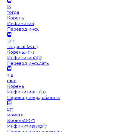
אז
тогда
Корень
Инфинитив
Перевод инф.
תתני
ты дашь (ж.р.)
Корень
נ-ת-נ
Инфинитив
לָתֵת
Перевод инф.
дать
עוד
ещё
Корень
Инфинитив
לְהוֹסִיף
Перевод инф.
добавить
רגע
момент
Корень
ר-ג-ע
Инфинитив
לְהַמְתִּין
Перевод инф.
подождать