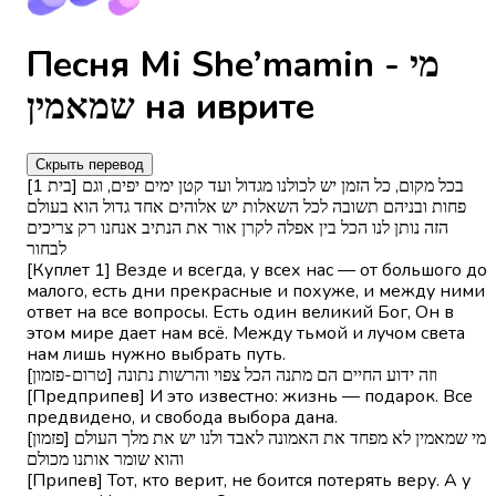
Песня Mi She’mamin - מי
שמאמין на иврите
Скрыть перевод
[בית 1] בכל מקום, כל הזמן יש לכולנו מגדול ועד קטן ימים יפים, וגם
פחות ובניהם תשובה לכל השאלות יש אלוהים אחד גדול הוא בעולם
הזה נותן לנו הכל בין אפלה לקרן אור את הנתיב אנחנו רק צריכים
לבחור
[Куплет 1] Везде и всегда, у всех нас — от большого до
малого, есть дни прекрасные и похуже, и между ними
ответ на все вопросы. Есть один великий Бог, Он в
этом мире дает нам всё. Между тьмой и лучом света
нам лишь нужно выбрать путь.
[טרום-פזמון] וזה ידוע החיים הם מתנה הכל צפוי והרשות נתונה
[Предприпев] И это известно: жизнь — подарок. Все
предвидено, и свобода выбора дана.
[פזמון] מי שמאמין לא מפחד את האמונה לאבד ולנו יש את מלך העולם
והוא שומר אותנו מכולם
[Припев] Тот, кто верит, не боится потерять веру. А у