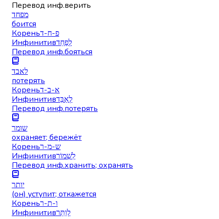
Перевод инф.
верить
מפחד
боится
Корень
פ-ח-ד
Инфинитив
לְפַחֵד
Перевод инф.
бояться
לאבד
потерять
Корень
א-ב-ד
Инфинитив
לְאַבֵּד
Перевод инф.
потерять
שומר
охраняет; бережёт
Корень
ש-מ-ר
Инфинитив
לִשְׁמוֹר
Перевод инф.
хранить; охранять
יותר
(он) уступит; откажется
Корень
ו-ת-ר
Инфинитив
לְוַתֵּר