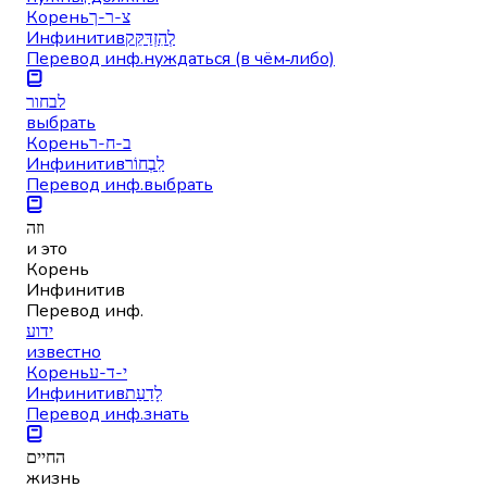
Корень
צ-ר-ך
Инфинитив
לְהִזְדַּקֵּק
Перевод инф.
нуждаться (в чём‑либо)
לבחור
выбрать
Корень
ב-ח-ר
Инфинитив
לִבְחוֹר
Перевод инф.
выбрать
וזה
и это
Корень
Инфинитив
Перевод инф.
ידוע
известно
Корень
י-ד-ע
Инфинитив
לָדַעַת
Перевод инф.
знать
החיים
жизнь