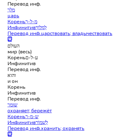
Перевод инф.
מלך
царь
Корень
מ-ל-ך
Инфинитив
לִמְלוֹךְ
Перевод инф.
царствовать; владычествовать
העולם
мир (весь)
Корень
ע-ל-ם
Инфинитив
Перевод инф.
והוא
и он
Корень
Инфинитив
Перевод инф.
שומר
охраняет; бережёт
Корень
ש-מ-ר
Инфинитив
לִשְׁמוֹר
Перевод инф.
хранить; охранять