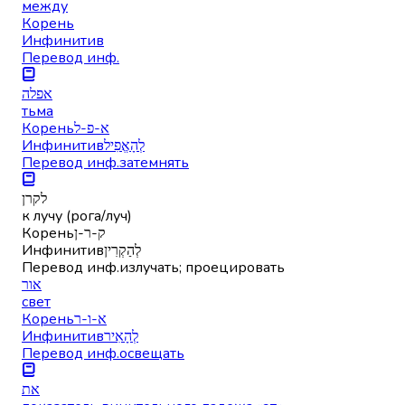
между
Корень
Инфинитив
Перевод инф.
אפלה
тьма
Корень
א-פ-ל
Инфинитив
לְהָאֱפִיל
Перевод инф.
затемнять
לקרן
к лучу (рога/луч)
Корень
ק-ר-ן
Инфинитив
לְהַקְרִין
Перевод инф.
излучать; проецировать
אור
свет
Корень
א-ו-ר
Инфинитив
לְהָאִיר
Перевод инф.
освещать
את