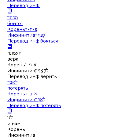
Перевод инф.
מפחד
боится
Корень
פ-ח-ד
Инфинитив
לְפַחֵד
Перевод инф.
бояться
האמונה
вера
Корень
א-מ-נ
Инфинитив
לְהַאֲמִין
Перевод инф.
верить
לאבד
потерять
Корень
א-ב-ד
Инфинитив
לְאַבֵּד
Перевод инф.
потерять
ולנו
и нам
Корень
Инфинитив