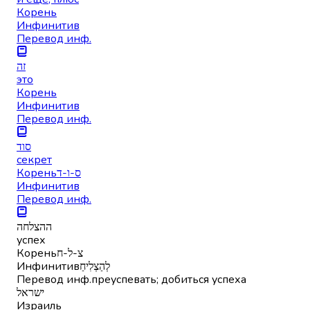
Корень
Инфинитив
Перевод инф.
זה
это
Корень
Инфинитив
Перевод инф.
סוד
секрет
Корень
ס-ו-ד
Инфинитив
Перевод инф.
ההצלחה
успех
Корень
צ-ל-ח
Инфинитив
לְהַצְלִיחַ
Перевод инф.
преуспевать; добиться успеха
ישראל
Израиль