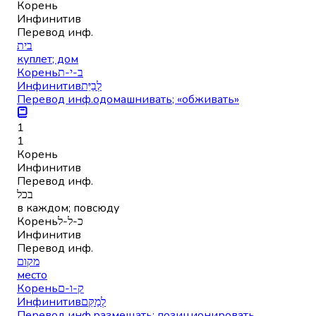
Корень
Инфинитив
Перевод инф.
בית
куплет; дом
Корень
ב-י-ת
Инфинитив
לְבַיֵּת
Перевод инф.
одомашнивать; «обживать»
1
1
Корень
Инфинитив
Перевод инф.
בכל
в каждом; повсюду
Корень
כ-ל-ל
Инфинитив
Перевод инф.
מקום
место
Корень
ק-ו-ם
Инфинитив
לְמַקֵּם
Перевод инф.
размещать; позиционировать