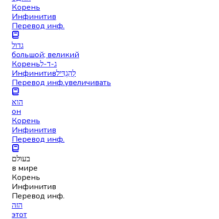
Корень
Инфинитив
Перевод инф.
גדול
большой; великий
Корень
ג-ד-ל
Инфинитив
לְהַגְדִּיל
Перевод инф.
увеличивать
הוא
он
Корень
Инфинитив
Перевод инф.
בעולם
в мире
Корень
Инфинитив
Перевод инф.
הזה
этот