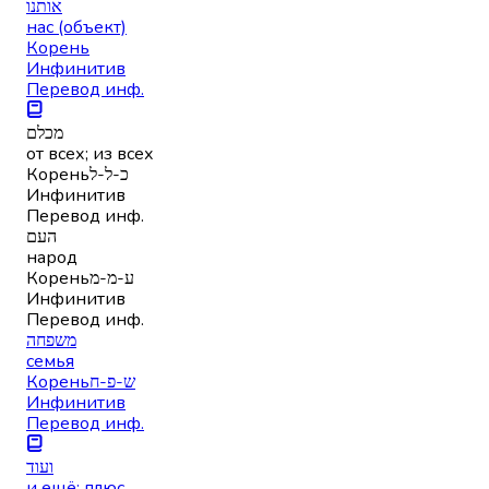
אותנו
нас (объект)
Корень
Инфинитив
Перевод инф.
מכלם
от всех; из всех
Корень
כ-ל-ל
Инфинитив
Перевод инф.
העם
народ
Корень
ע-מ-מ
Инфинитив
Перевод инф.
משפחה
семья
Корень
ש-פ-ח
Инфинитив
Перевод инф.
ועוד
и ещё; плюс