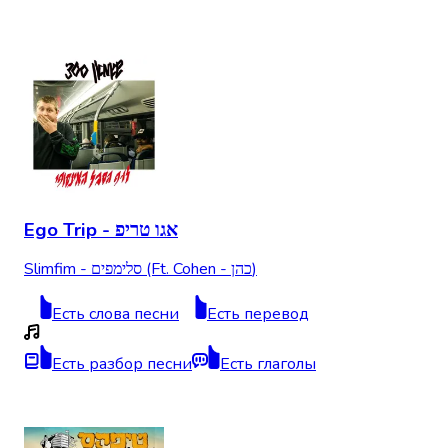
Ego Trip - אגו טריפ
Slimfim - סלימפים (Ft. Cohen - כהן)
Есть слова песни
Есть перевод
Есть разбор песни
Есть глаголы