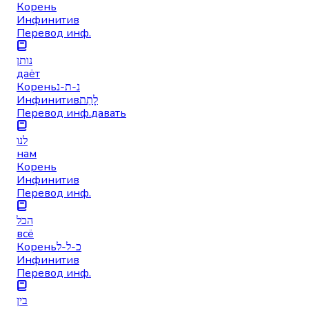
Корень
Инфинитив
Перевод инф.
נותן
даёт
Корень
נ-ת-נ
Инфинитив
לָתֵת
Перевод инф.
давать
לנו
нам
Корень
Инфинитив
Перевод инф.
הכל
всё
Корень
כ-ל-ל
Инфинитив
Перевод инф.
בין