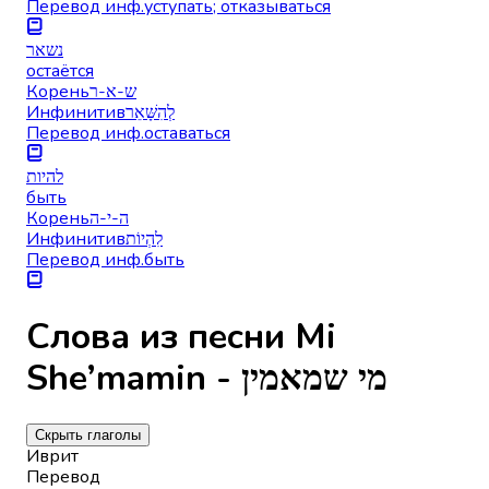
Перевод инф.
уступать; отказываться
נשאר
остаётся
Корень
ש-א-ר
Инфинитив
לְהִשָּׁאֵר
Перевод инф.
оставаться
להיות
быть
Корень
ה-י-ה
Инфинитив
לִהְיוֹת
Перевод инф.
быть
Слова из песни Mi
She’mamin - מי שמאמין
Скрыть глаголы
Иврит
Перевод