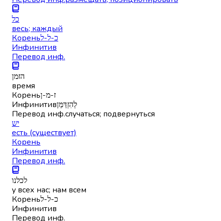
כל
весь; каждый
Корень
כ-ל-ל
Инфинитив
Перевод инф.
הזמן
время
Корень
ז-מ-ן
Инфинитив
לְהִזְדַּמֵּן
Перевод инф.
случаться; подвернуться
יש
есть (существует)
Корень
Инфинитив
Перевод инф.
לכלנו
у всех нас; нам всем
Корень
כ-ל-ל
Инфинитив
Перевод инф.