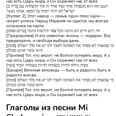
нас есть Царь мира, и Он охраняет нас от всех.
[בית 2] העם הזה הוא משפחה אחד ועוד אחד זה סוד ההצלחה עם
ישראל לא יוותר תמיד על המפה אנחנו נשאר
[Куплет 2] Этот народ — семья, один плюс один —
секрет успеха. Народ Израиля не сдастся, мы всегда
останемся на карте.
[טרום-פזמון] וזה ידוע חיים הם מתנה הכל צפוי והרשות נתונה
[Предприпев] И это известно: жизнь — подарок. Все
предвидено, и свобода выбора дана.
[פזמון] מי שמאמין לא מפחד את האמונה לאבד ולנו יש את מלך העולם
והוא שומר אותנו מכולם
[Припев] Тот, кто верит, не боится потерять веру. А у
нас есть Царь мира, и Он охраняет нас от всех.
[גשר] מצוה גדולה להיות בשמחה להיות בשמחה תמיד
[Бридж] Великая заповедь — быть в радости, быть в
радости всегда.
[פזמון] מי שמאמין לא מפחד את האמונה לאבד ולנו יש את מלך העולם
והוא שומר אותנו מכולם
[Припев] Тот, кто верит, не боится потерять веру. А у
нас есть Царь мира, и Он охраняет нас от всех.
Глаголы из песни Mi