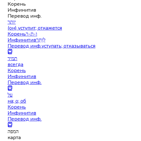
Корень
Инфинитив
Перевод инф.
יותר
(он) уступит; откажется
Корень
ו-ת-ר
Инфинитив
לְוַתֵּר
Перевод инф.
уступать; отказываться
תמיד
всегда
Корень
Инфинитив
Перевод инф.
על
на; о; об
Корень
Инфинитив
Перевод инф.
המפה
карта