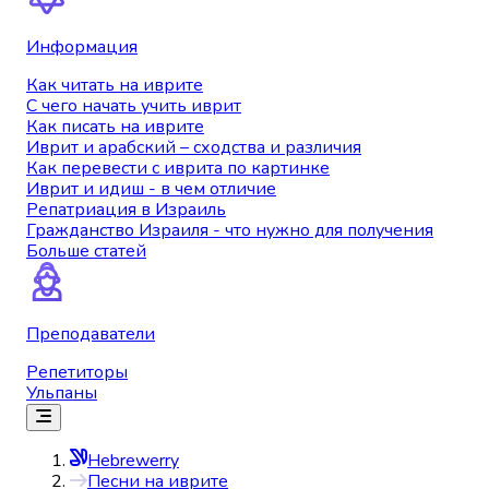
Информация
Как читать на иврите
С чего начать учить иврит
Как писать на иврите
Иврит и арабский – сходства и различия
Как перевести с иврита по картинке
Иврит и идиш - в чем отличие
Репатриация в Израиль
Гражданство Израиля - что нужно для получения
Больше статей
Преподаватели
Репетиторы
Ульпаны
Hebrewerry
Песни на иврите