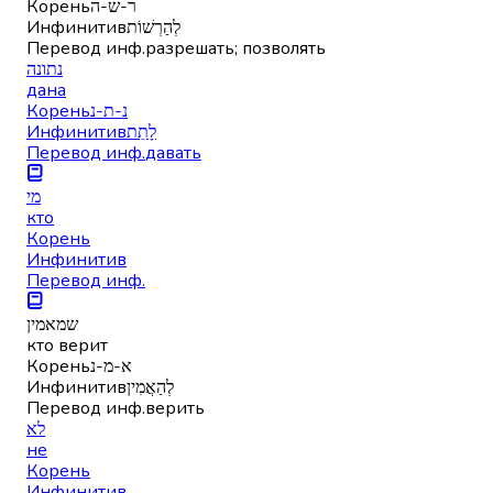
Корень
ר-ש-ה
Инфинитив
לְהַרְשׁוֹת
Перевод инф.
разрешать; позволять
נתונה
дана
Корень
נ-ת-נ
Инфинитив
לָתֵת
Перевод инф.
давать
מי
кто
Корень
Инфинитив
Перевод инф.
שמאמין
кто верит
Корень
א-מ-נ
Инфинитив
לְהַאֲמִין
Перевод инф.
верить
לא
не
Корень
Инфинитив