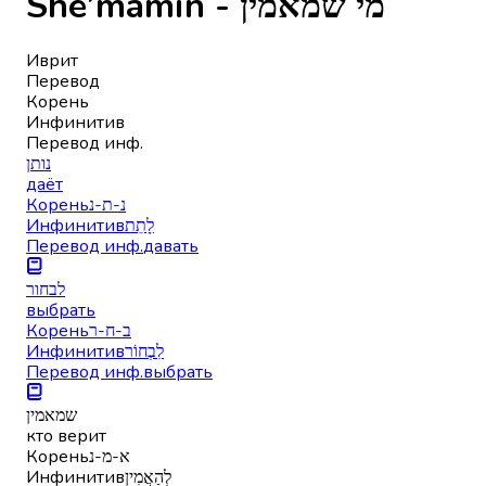
She’mamin - מי שמאמין
Иврит
Перевод
Корень
Инфинитив
Перевод инф.
נותן
даёт
Корень
נ-ת-נ
Инфинитив
לָתֵת
Перевод инф.
давать
לבחור
выбрать
Корень
ב-ח-ר
Инфинитив
לִבְחוֹר
Перевод инф.
выбрать
שמאמין
кто верит
Корень
א-מ-נ
Инфинитив
לְהַאֲמִין