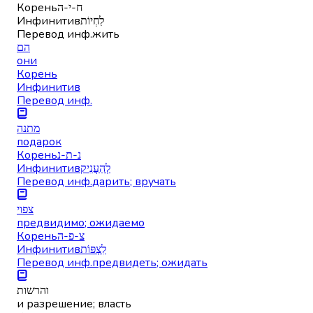
Корень
ח-י-ה
Инфинитив
לִחְיוֹת
Перевод инф.
жить
הם
они
Корень
Инфинитив
Перевод инф.
מתנה
подарок
Корень
נ-ת-נ
Инфинитив
לְהַעֲנִיק
Перевод инф.
дарить; вручать
צפוי
предвидимо; ожидаемо
Корень
צ-פ-ה
Инфинитив
לִצְפּוֹת
Перевод инф.
предвидеть; ожидать
והרשות
и разрешение; власть