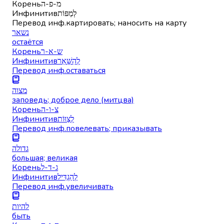
Корень
מ-פ-ה
Инфинитив
לְמַפּוֹת
Перевод инф.
картировать; наносить на карту
נשאר
остаётся
Корень
ש-א-ר
Инфинитив
לְהִשָּׁאֵר
Перевод инф.
оставаться
מצוה
заповедь; доброе дело (митцва)
Корень
צ-ו-ה
Инфинитив
לְצַוּוֹת
Перевод инф.
повелевать; приказывать
גדולה
большая; великая
Корень
ג-ד-ל
Инфинитив
לְהַגְדִּיל
Перевод инф.
увеличивать
להיות
быть