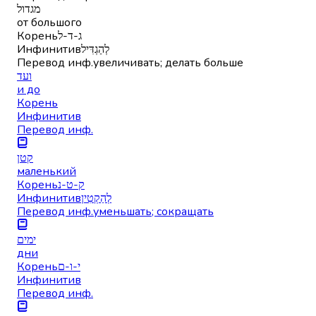
מגדול
от большого
Корень
ג-ד-ל
Инфинитив
לְהַגְדִּיל
Перевод инф.
увеличивать; делать больше
ועד
и до
Корень
Инфинитив
Перевод инф.
קטן
маленький
Корень
ק-ט-נ
Инфинитив
לְהַקְטִין
Перевод инф.
уменьшать; сокращать
ימים
дни
Корень
י-ו-ם
Инфинитив
Перевод инф.