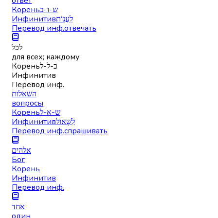
ответ
Корень
ש-ו-ב
Инфинитив
לַעֲנוֹת
Перевод инф.
отвечать
לכל
для всех; каждому
Корень
כ-ל-ל
Инфинитив
Перевод инф.
השאלות
вопросы
Корень
ש-א-ל
Инфинитив
לִשְׁאוֹל
Перевод инф.
спрашивать
אלהים
Бог
Корень
Инфинитив
Перевод инф.
אחד
один