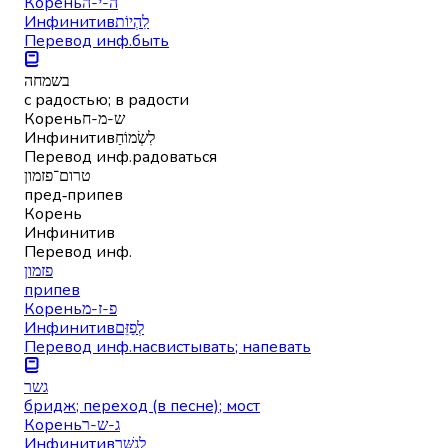
Корень
ה-י-ה
Инфинитив
לִהְיוֹת
Перевод инф.
быть
בשמחה
с радостью; в радости
Корень
ש-מ-ח
Инфинитив
לִשְׂמוֹחַ
Перевод инф.
радоваться
טרום־פזמון
пред‑припев
Корень
Инфинитив
Перевод инф.
פזמון
припев
Корень
פ-ז-מ
Инфинитив
לְפַזֵּם
Перевод инф.
насвистывать; напевать
גשר
бридж; переход (в песне); мост
Корень
ג-ש-ר
Инфинитив
לְגַשֵּׁר