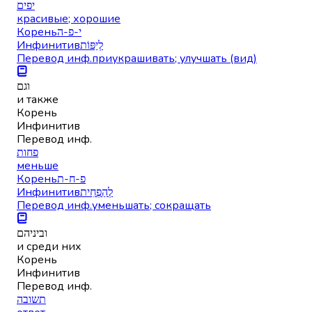
יפים
красивые; хорошие
Корень
י-פ-ה
Инфинитив
לְיַפּוֹת
Перевод инф.
приукрашивать; улучшать (вид)
וגם
и также
Корень
Инфинитив
Перевод инф.
פחות
меньше
Корень
פ-ח-ת
Инфинитив
לְהַפְחִית
Перевод инф.
уменьшать; сокращать
וביניהם
и среди них
Корень
Инфинитив
Перевод инф.
תשובה