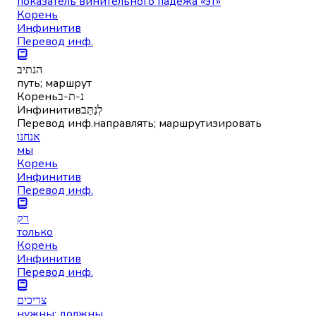
показатель винительного падежа «эт»
Корень
Инфинитив
Перевод инф.
הנתיב
путь; маршрут
Корень
נ-ת-ב
Инфинитив
לְנַתֵּב
Перевод инф.
направлять; маршрутизировать
אנחנו
мы
Корень
Инфинитив
Перевод инф.
רק
только
Корень
Инфинитив
Перевод инф.
צריכים
нужны; должны