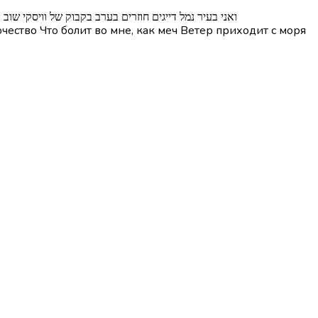
פזמון] ואני בעיר נמל דייגים חוזרים בערב בקבוק של ווי
ество Что болит во мне, как меч Ветер приходит с моря