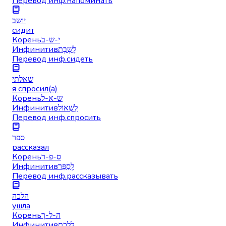
Перевод инф.
напоминать
יושב
сидит
Корень
י-ש-ב
Инфинитив
לָשֶׁבֶת
Перевод инф.
сидеть
שאלתי
я спросил(а)
Корень
ש-א-ל
Инфинитив
לִשְׁאוֹל
Перевод инф.
спросить
ספר
рассказал
Корень
ס-פ-ר
Инфинитив
לְסַפֵּר
Перевод инф.
рассказывать
הלכה
ушла
Корень
ה-ל-ך
Инфинитив
לָלֶכֶת