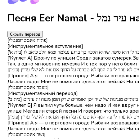
Песня Ee
Скрыть перевод
[פתיח אינסטרומנטלי]
[Инструментальное вступление]
['כבד לו הוא סיפר, שהיא הלכה כך ברגע נעלמה ומאז הלב כואב לו
['Куплет А] Брожу по улицам Среди закатов сумерек Зву
Так, в одно мгновение исчезла И с тех пор у него боли
[מים לא עוזר לי פה הנוף לא טברנה על החוף אם את לא שלי עדיין
[Припев] А я — в портовом городе Рыбаки возвращаются
Ласкает воды Мне не помогает здесь этот пейзаж Ни та
[מעבר אינסטרומנטלי]
[Инструментальный переход]
['תיים מנגינות של שיר ישן ואומרים שרק הזמן מנצח זוג עיניים
['Куплет Б] Я выпил чуть больше, чем надо И как вдру
улице Мелодии старой песни И говорят, что только вр
[מים לא עוזר לי פה הנוף לא טברנה על החוף אם את לא שלי עדיין
[Припев] А я — в портовом городе Рыбаки возвращаются
Ласкает воды Мне не помогает здесь этот пейзаж Ни та
[גשר אינסטרומנטלי]