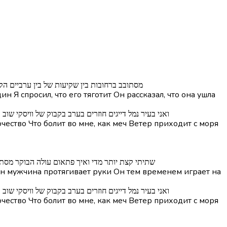
בית א] מסתובב ברחובות בין שקיעות של בין ערביים
 Я спросил, что его тяготит Он рассказал, что она ушла
פזמון] ואני בעיר נמל דייגים חוזרים בערב בקבוק של ווי
ество Что болит во мне, как меч Ветер приходит с моря
בית ב] שתיתי קצת יותר מדי ואיך פתאום עולה הבוקר 
дин мужчина протягивает руки Он тем временем играет на
פזמון] ואני בעיר נמל דייגים חוזרים בערב בקבוק של ווי
ество Что болит во мне, как меч Ветер приходит с моря