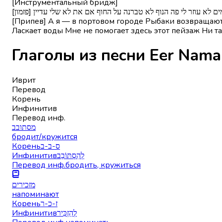
[Инструментальный бридж]
[מים לא עוזר לי פה הנוף לא טברנה על החוף אם את לא שלי עדיין
[Припев] А я — в портовом городе Рыбаки возвращаются
Ласкает воды Мне не помогает здесь этот пейзаж Ни та
Иврит
Перевод
Корень
Инфинитив
Перевод инф.
מסתובב
бродит/кружится
Корень
ס-ב-ב
Инфинитив
לְהִסְתּוֹבֵב
Перевод инф.
бродить, кружиться
מזכירים
напоминают
Корень
ז-כ-ר
Инфинитив
לְהַזְכִּיר