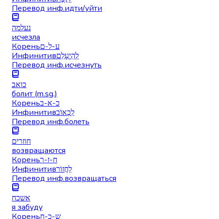
Перевод инф.
идти/уйти
נעלמה
исчезла
Корень
ע-ל-ם
Инфинитив
לְהֵיעָלֵם
Перевод инф.
исчезнуть
כואב
болит (m.sg.)
Корень
כ-א-ב
Инфинитив
לִכְאוֹב
Перевод инф.
болеть
חוזרים
возвращаются
Корень
ח-ז-ר
Инфинитив
לַחֲזוֹר
Перевод инф.
возвращаться
אשכח
я забуду
Корень
ש-כ-ח