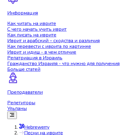
Информация
Как читать на иврите
С чего начать учить иврит
Как писать на иврите
Иврит и арабский – сходства и различия
Как перевести с иврита по картинке
Иврит и идиш - в чем отличие
Репатриация в Израиль
Гражданство Израиля - что нужно для получения
Больше статей
Преподаватели
Репетиторы
Ульпаны
Hebrewerry
Песни на иврите