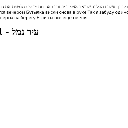
סקי שוב ביד כך אשכח מהלבד שכואב אצלי כמו חרב באה רוח מן הים מלטפת את ה
 вечером Бутылка виски снова в руке Так я забуду одиноч
верна на берегу Если ты всё ещё не моя
Глаголы из песни Eer Namal - עיר נמל