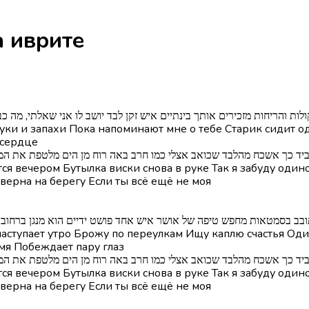
r Namal - עיר נמל на иврите
 הקולות והריחות מזכירים אותך בינתיים איש זקן לבד יושב לו אני שאלתי, מה 
ки и запахи Пока напоминают мне о тебе Старик сидит один
т сердце
סקי שוב ביד כך אשכח מהלבד שכואב אצלי כמו חרב באה רוח מן הים מלטפת את ה
 вечером Бутылка виски снова в руке Так я забуду одиноч
верна на берегу Если ты всё ещё не моя
מסתובב בסמטאות מחפש טיפה של אושר איש אחד פושט ידיים הוא מנגן ברחוב בינ
г наступает утро Брожу по переулкам Ищу каплю счастья О
емя Побеждает пару глаз
סקי שוב ביד כך אשכח מהלבד שכואב אצלי כמו חרב באה רוח מן הים מלטפת את ה
 вечером Бутылка виски снова в руке Так я забуду одиноч
верна на берегу Если ты всё ещё не моя