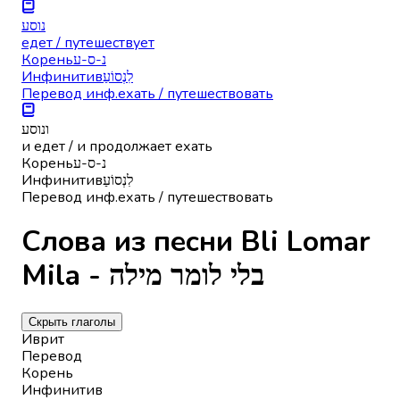
נוסע
едет / путешествует
Корень
נ-ס-ע
Инфинитив
לִנְסוֹעַ
Перевод инф.
ехать / путешествовать
ונוסע
и едет / и продолжает ехать
Корень
נ-ס-ע
Инфинитив
לִנְסוֹעַ
Перевод инф.
ехать / путешествовать
Слова из песни Bli Lomar
Mila - בלי לומר מילה
Скрыть глаголы
Иврит
Перевод
Корень
Инфинитив