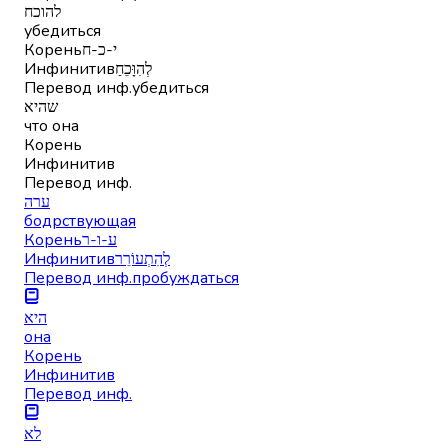
להוכח
убедиться
Корень
י-כ-ח
Инфинитив
לְהִוָּכֵחַ
Перевод инф.
убедиться
שהיא
что она
Корень
Инфинитив
Перевод инф.
ערה
бодрствующая
Корень
ע-ו-ר
Инфинитив
לְהִתְעוֹרֵר
Перевод инф.
пробуждаться
היא
она
Корень
Инфинитив
Перевод инф.
לא