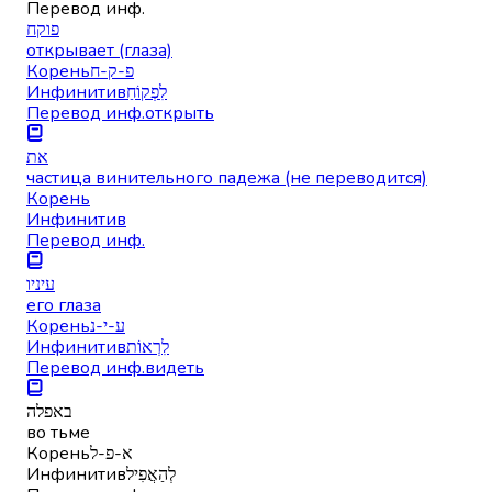
Перевод инф.
פוקח
открывает (глаза)
Корень
פ-ק-ח
Инфинитив
לִפְקוֹחַ
Перевод инф.
открыть
את
частица винительного падежа (не переводится)
Корень
Инфинитив
Перевод инф.
עיניו
его глаза
Корень
ע-י-נ
Инфинитив
לִרְאוֹת
Перевод инф.
видеть
באפלה
во тьме
Корень
א-פ-ל
Инфинитив
לְהַאֲפִיל