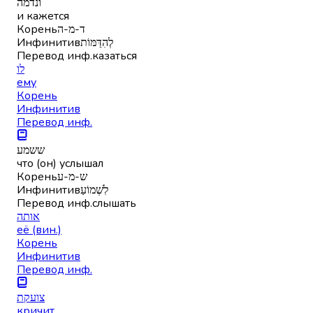
ונדמה
и кажется
Корень
ד-מ-ה
Инфинитив
לְהִדַּמּוֹת
Перевод инф.
казаться
לו
ему
Корень
Инфинитив
Перевод инф.
ששמע
что (он) услышал
Корень
ש-מ-ע
Инфинитив
לִשְׁמוֹעַ
Перевод инф.
слышать
אותה
её (вин.)
Корень
Инфинитив
Перевод инф.
צועקת
кричит