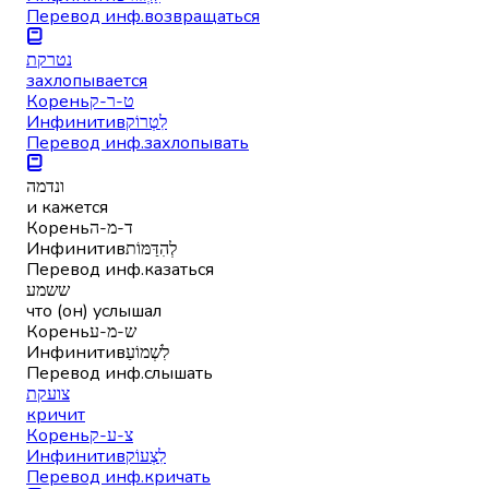
Перевод инф.
возвращаться
נטרקת
захлопывается
Корень
ט-ר-ק
Инфинитив
לִטְרוֹק
Перевод инф.
захлопывать
ונדמה
и кажется
Корень
ד-מ-ה
Инфинитив
לְהִדַּמּוֹת
Перевод инф.
казаться
ששמע
что (он) услышал
Корень
ש-מ-ע
Инфинитив
לִשְׁמוֹעַ
Перевод инф.
слышать
צועקת
кричит
Корень
צ-ע-ק
Инфинитив
לִצְעוֹק
Перевод инф.
кричать