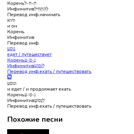
Корень
ת-ח-ל
Инфинитив
לְהַתְחִיל
Перевод инф.
начинать
והוא
и он
Корень
Инфинитив
Перевод инф.
נוסע
едет / путешествует
Корень
נ-ס-ע
Инфинитив
לִנְסוֹעַ
Перевод инф.
ехать / путешествовать
ונוסע
и едет / и продолжает ехать
Корень
נ-ס-ע
Инфинитив
לִנְסוֹעַ
Перевод инф.
ехать / путешествовать
Похожие песни