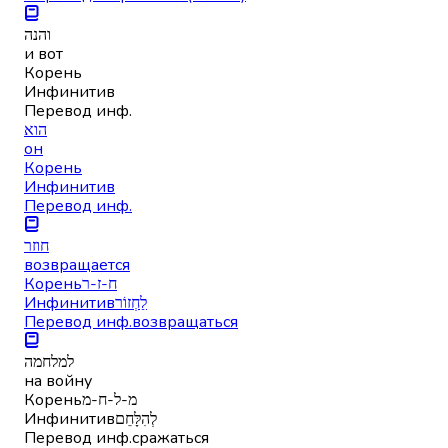
והנה
и вот
Корень
Инфинитив
Перевод инф.
הוא
он
Корень
Инфинитив
Перевод инф.
חוזר
возвращается
Корень
ח-ז-ר
Инфинитив
לַחְזוֹר
Перевод инф.
возвращаться
למלחמה
на войну
Корень
מ-ל-ח-מ
Инфинитив
לְהִלָּחֵם
Перевод инф.
сражаться