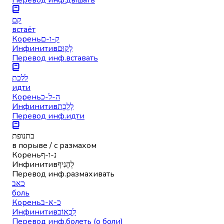
קם
встаёт
Корень
ק-ו-ם
Инфинитив
לָקוּם
Перевод инф.
вставать
ללכת
идти
Корень
ה-ל-כ
Инфинитив
לָלֶכֶת
Перевод инф.
идти
בתנופת
в порыве / с размахом
Корень
נ-ו-ף
Инфинитив
לְהָנִיף
Перевод инф.
размахивать
כאב
боль
Корень
כ-א-ב
Инфинитив
לִכְאוֹב
Перевод инф.
болеть (о боли)