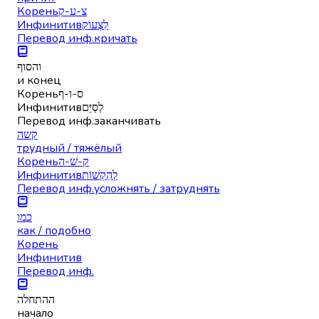
Корень
צ-ע-ק
Инфинитив
לִצְעוֹק
Перевод инф.
кричать
והסוף
и конец
Корень
ס-ו-ף
Инфинитив
לְסַיֵּם
Перевод инф.
заканчивать
קשה
трудный / тяжёлый
Корень
ק-שׁ-ה
Инфинитив
לְהַקְשׁוֹת
Перевод инф.
усложнять / затруднять
כמו
как / подобно
Корень
Инфинитив
Перевод инф.
ההתחלה
начало