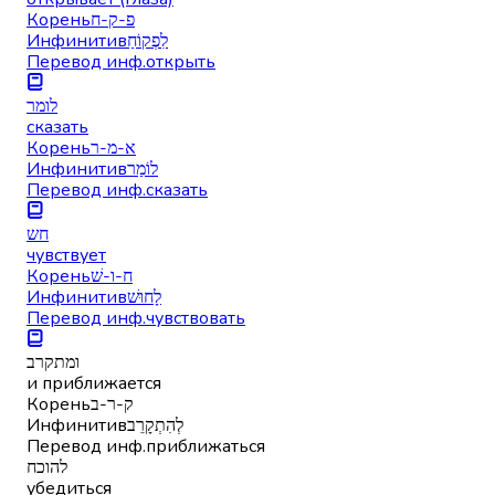
Корень
פ-ק-ח
Инфинитив
לִפְקוֹחַ
Перевод инф.
открыть
לומר
сказать
Корень
א-מ-ר
Инфинитив
לוֹמַר
Перевод инф.
сказать
חש
чувствует
Корень
ח-ו-שׁ
Инфинитив
לָחוּשׁ
Перевод инф.
чувствовать
ומתקרב
и приближается
Корень
ק-ר-ב
Инфинитив
לְהִתְקָרֵב
Перевод инф.
приближаться
להוכח
убедиться