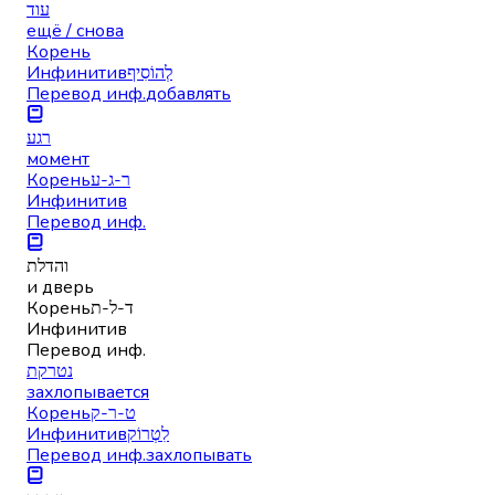
עוד
ещё / снова
Корень
Инфинитив
לְהוֹסִיף
Перевод инф.
добавлять
רגע
момент
Корень
ר-ג-ע
Инфинитив
Перевод инф.
והדלת
и дверь
Корень
ד-ל-ת
Инфинитив
Перевод инф.
נטרקת
захлопывается
Корень
ט-ר-ק
Инфинитив
לִטְרוֹק
Перевод инф.
захлопывать