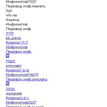
Инфинитив
לִבְכּוֹת
Перевод инф.
плакать
שעל
что на
Корень
Инфинитив
Перевод инф.
לחייה
её щёки
Корень
ל-ח-י
Инфинитив
Перевод инф.
משפיל
опускает
Корень
ש-פ-ל
Инфинитив
לְהַשְׁפִּיל
Перевод инф.
опускать
נשימה
дыхание
Корень
נ-ש-מ
Инфинитив
לִנְשׁוֹם
Перевод инф.
дышать