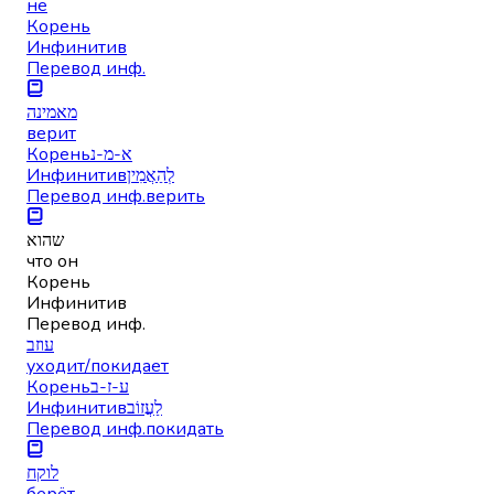
не
Корень
Инфинитив
Перевод инф.
מאמינה
верит
Корень
א-מ-נ
Инфинитив
לְהַאֲמִין
Перевод инф.
верить
שהוא
что он
Корень
Инфинитив
Перевод инф.
עוזב
уходит/покидает
Корень
ע-ז-ב
Инфинитив
לַעֲזוֹב
Перевод инф.
покидать
לוקח
берёт