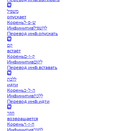
משפיל
опускает
Корень
ש-פ-ל
Инфинитив
לְהַשְׁפִּיל
Перевод инф.
опускать
קם
встаёт
Корень
ק-ו-ם
Инфинитив
לָקוּם
Перевод инф.
вставать
ללכת
идти
Корень
ה-ל-כ
Инфинитив
לָלֶכֶת
Перевод инф.
идти
חוזר
возвращается
Корень
ח-ז-ר
Инфинитив
לַחְזוֹר