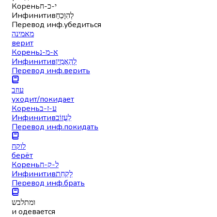
Корень
י-כ-ח
Инфинитив
לְהִוָּכֵחַ
Перевод инф.
убедиться
מאמינה
верит
Корень
א-מ-נ
Инфинитив
לְהַאֲמִין
Перевод инф.
верить
עוזב
уходит/покидает
Корень
ע-ז-ב
Инфинитив
לַעֲזוֹב
Перевод инф.
покидать
לוקח
берёт
Корень
ל-ק-ח
Инфинитив
לָקַחַת
Перевод инф.
брать
ומתלבש
и одевается