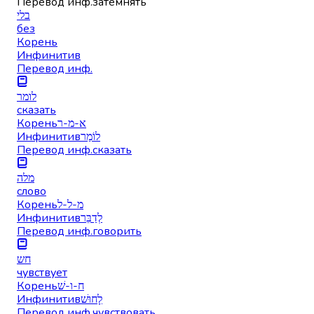
Перевод инф.
затемнять
בלי
без
Корень
Инфинитив
Перевод инф.
לומר
сказать
Корень
א-מ-ר
Инфинитив
לוֹמַר
Перевод инф.
сказать
מלה
слово
Корень
מ-ל-ל
Инфинитив
לְדַבֵּר
Перевод инф.
говорить
חש
чувствует
Корень
ח-ו-שׁ
Инфинитив
לָחוּשׁ
Перевод инф.
чувствовать