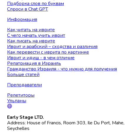
Подборка слов по буквам
Спроси в Chat GPT
Информация
Как читать на иврите
С чего начать учить иврит
Как писать на иврите
Иврит и арабский – сходства и различия
Как перевести с иврита по картинке
Иврит и идиш - в чем отличие
Репатриация в Израиль
Гражданство Израиля - что нужно для получения
Больше статей
Преподаватели
Репетиторы
Ульпаны
Early Stage LTD.
Address: House of Francis, Room 303, Ile Du Port, Mahe,
Seychelles