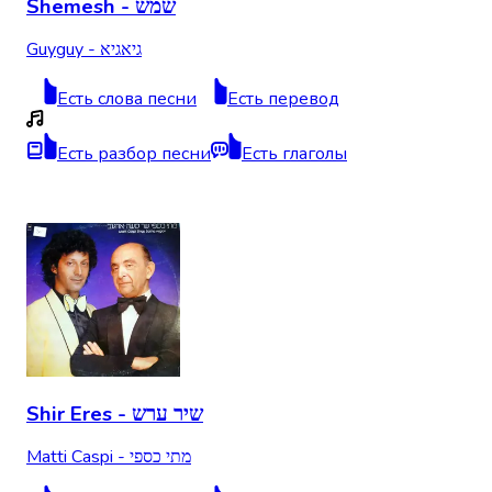
Shemesh - שמש
Guyguy - גיאגיא
Есть слова песни
Есть перевод
Есть разбор песни
Есть глаголы
Shir Eres - שיר ערש
Matti Caspi - מתי כספי