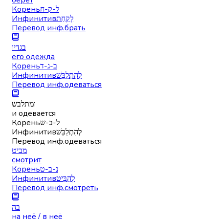
Корень
ל-ק-ח
Инфинитив
לָקַחַת
Перевод инф.
брать
בגדיו
его одежда
Корень
ב-ג-ד
Инфинитив
לְהִתְלַבֵּשׁ
Перевод инф.
одеваться
ומתלבש
и одевается
Корень
ל-ב-ש
Инфинитив
לְהִתְלַבֵּשׁ
Перевод инф.
одеваться
מביט
смотрит
Корень
נ-ב-ט
Инфинитив
לְהַבִּיט
Перевод инф.
смотреть
בה
на неё / в неё