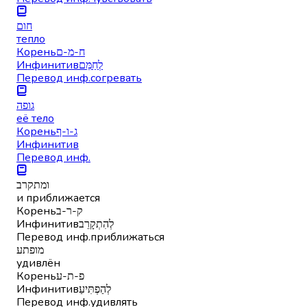
חום
тепло
Корень
ח-מ-ם
Инфинитив
לְחַמֵּם
Перевод инф.
согревать
גופה
её тело
Корень
ג-ו-ף
Инфинитив
Перевод инф.
ומתקרב
и приближается
Корень
ק-ר-ב
Инфинитив
לְהִתְקָרֵב
Перевод инф.
приближаться
מופתע
удивлён
Корень
פ-ת-ע
Инфинитив
לְהַפְתִּיעַ
Перевод инф.
удивлять