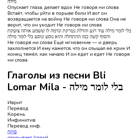
מילה
Опускает глаза, делает вдох Не говоря ни слова
Встаёт, чтобы уйти в порыве боли И вот он
возвращается на войну Не говоря ни слова Она не
верит, что он уходит Не говоря ни слова
בלי לומר מילה עוד רגע והדלת נטרקת ונדמה לו ששמע אותה צועקת
והסוף קשה כמו ההתחלה והוא נוסע ונוסע בלי לומר מילה
Не говоря ни слова Ещё мгновение — и дверь
захлопнется И ему кажется, что он слышал её крик И
конец тяжёл, как начало И он едет и едет Не говоря
ни слова
Глаголы из песни Bli
Lomar Mila - בלי לומר מילה
Иврит
Перевод
Корень
Инфинитив
Перевод инф.
פוקח
открывает (глаза)