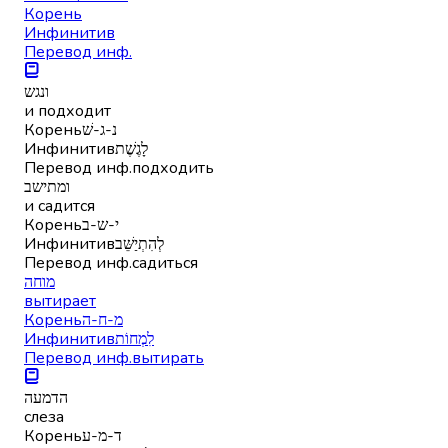
Корень
Инфинитив
Перевод инф.
ונגש
и подходит
Корень
נ-ג-שׁ
Инфинитив
לָגֶשֶׁת
Перевод инф.
подходить
ומתישב
и садится
Корень
י-ש-ב
Инфинитив
לְהִתְיַשֵּׁב
Перевод инф.
садиться
מוחה
вытирает
Корень
מ-ח-ה
Инфинитив
לִמְחוֹת
Перевод инф.
вытирать
הדמעה
слеза
Корень
ד-מ-ע