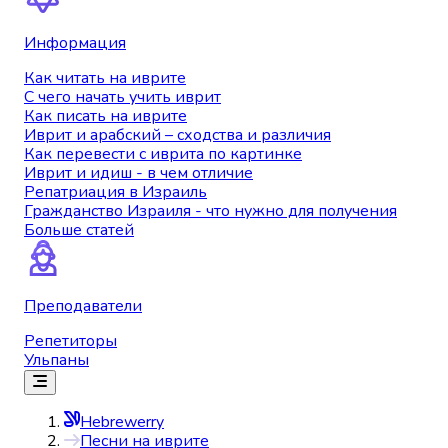
Информация
Как читать на иврите
С чего начать учить иврит
Как писать на иврите
Иврит и арабский – сходства и различия
Как перевести с иврита по картинке
Иврит и идиш - в чем отличие
Репатриация в Израиль
Гражданство Израиля - что нужно для получения
Больше статей
Преподаватели
Репетиторы
Ульпаны
Hebrewerry
Песни на иврите