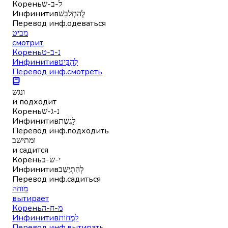
Корень
ל-ב-ש
Инфинитив
לְהִתְלַבֵּשׁ
Перевод инф.
одеваться
מביט
смотрит
Корень
נ-ב-ט
Инфинитив
לְהַבִּיט
Перевод инф.
смотреть
ונגש
и подходит
Корень
נ-ג-שׁ
Инфинитив
לָגֶשֶׁת
Перевод инф.
подходить
ומתישב
и садится
Корень
י-ש-ב
Инфинитив
לְהִתְיַשֵּׁב
Перевод инф.
садиться
מוחה
вытирает
Корень
מ-ח-ה
Инфинитив
לִמְחוֹת
Перевод инф.
вытирать