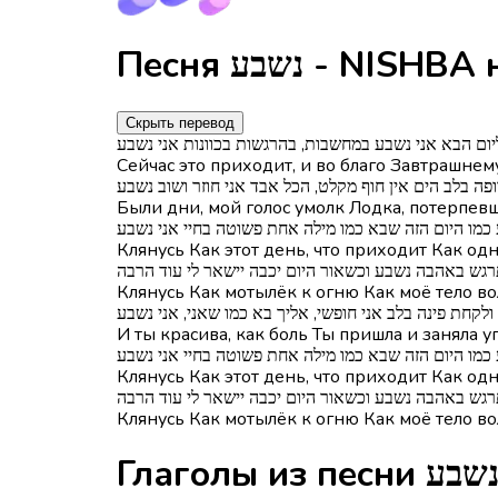
Песня נשבע - NIS
Скрыть перевод
ליום הבא אני נשבע במחשבות, בהרגשות בכוונות אני נשבע
Сейчас это приходит, и во благо Завтрашнем
רופה בלב הים אין חוף מקלט, הכל אבד אני חוזר ושוב נשבע
Были дни, мой голос умолк Лодка, потерпевш
כמו היום הזה שבא כמו מילה אחת פשוטה בחיי אני נשבע
Клянусь Как этот день, что приходит Как од
רגש באהבה נשבע וכשאור היום יכבה יישאר לי עוד הרבה
Клянусь Как мотылёк к огню Как моё тело во
לקחת פינה בלב אני חופשי, אליך בא כמו שאני, אני נשבע
И ты красива, как боль Ты пришла и заняла уг
כמו היום הזה שבא כמו מילה אחת פשוטה בחיי אני נשבע
Клянусь Как этот день, что приходит Как од
Клянусь Как мотылёк к огню Как моё тело во