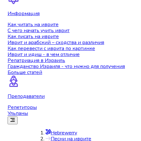
Информация
Как читать на иврите
С чего начать учить иврит
Как писать на иврите
Иврит и арабский – сходства и различия
Как перевести с иврита по картинке
Иврит и идиш - в чем отличие
Репатриация в Израиль
Гражданство Израиля - что нужно для получения
Больше статей
Преподаватели
Репетиторы
Ульпаны
Hebrewerry
Песни на иврите