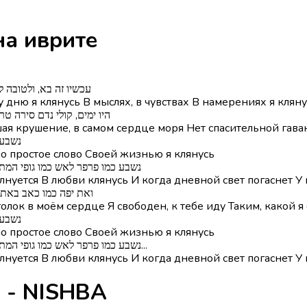
HBA на иврите
עכשיו זה בא, ולטובה 
у дню я клянусь В мыслях, в чувствах В намерениях я клян
היו ימים, קולי נדם סירה ט
ая крушение, в самом сердце моря Нет спасительной гава
נשבע 
но простое слово Своей жизнью я клянусь
נשבע כמו פרפר לאש כמו גופי המת
лнуется В любви клянусь И когда дневной свет погаснет У
ואת יפה כמו כאב באת ו
олок в моём сердце Я свободен, к тебе иду Таким, какой я 
נשבע 
но простое слово Своей жизнью я клянусь
נשבע כמו פרפר לאש כמו גופי המתרגש באהבה נשבע וכשאור היום יכבה יישאר לי עוד הרבה...
лнуется В любви клянусь И когда дневной свет погаснет У м
Глаголы из песни נשבע - NISHBA