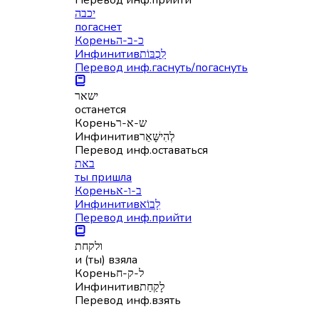
יכבה
погаснет
Корень
כ-ב-ה
Инфинитив
לִכְבּוֹת
Перевод инф.
гаснуть/погаснуть
ישאר
останется
Корень
ש-א-ר
Инфинитив
לְהִישָּׁאֵר
Перевод инф.
оставаться
באת
ты пришла
Корень
ב-ו-א
Инфинитив
לָבוֹא
Перевод инф.
прийти
ולקחת
и (ты) взяла
Корень
ל-ק-ח
Инфинитив
לָקַחַת
Перевод инф.
взять