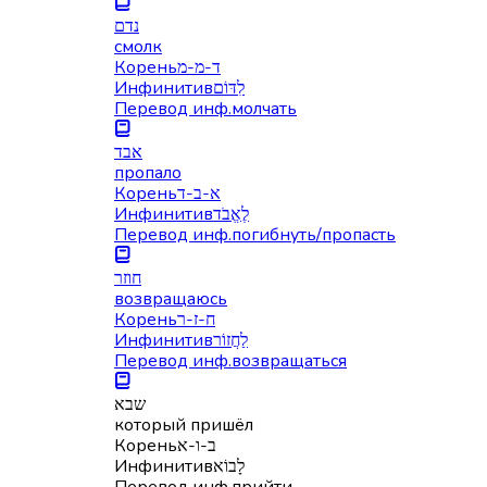
נדם
смолк
Корень
ד-מ-מ
Инфинитив
לִדּוֹם
Перевод инф.
молчать
אבד
пропало
Корень
א-ב-ד
Инфинитив
לֶאֱבֹד
Перевод инф.
погибнуть/пропасть
חוזר
возвращаюсь
Корень
ח-ז-ר
Инфинитив
לַחֲזוֹר
Перевод инф.
возвращаться
שבא
который пришёл
Корень
ב-ו-א
Инфинитив
לָבוֹא
Перевод инф.
прийти