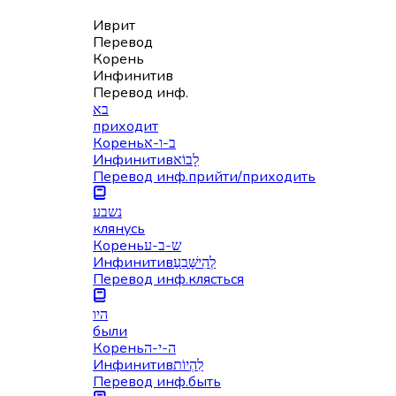
Иврит
Перевод
Корень
Инфинитив
Перевод инф.
בא
приходит
Корень
ב-ו-א
Инфинитив
לָבוֹא
Перевод инф.
прийти/приходить
נשבע
клянусь
Корень
ש-ב-ע
Инфинитив
לְהִישָּׁבֵעַ
Перевод инф.
клясться
היו
были
Корень
ה-י-ה
Инфинитив
לִהְיוֹת
Перевод инф.
быть