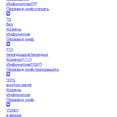
Инфинитив
לִזְלוֹג
Перевод инф.
стекать
בלי
без
Корень
Инфинитив
Перевод инф.
הרף
передышка/передых
Корень
ה-ר-ף
Инфинитив
לְהַפְסִיק
Перевод инф.
прекращать
בתוכי
внутри меня
Корень
Инфинитив
Перевод инф.
האמנתי
я верил