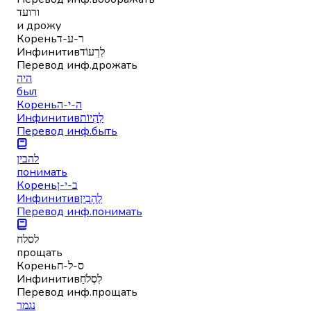
ורועד
и дрожу
Корень
ר-ע-ד
Инфинитив
לִרְעוֹד
Перевод инф.
дрожать
היה
был
Корень
ה-י-ה
Инфинитив
לִהְיוֹת
Перевод инф.
быть
להבין
понимать
Корень
ב-י-ן
Инфинитив
לְהָבִין
Перевод инф.
понимать
לסלח
прощать
Корень
ס-ל-ח
Инфинитив
לִסְלֹחַ
Перевод инф.
прощать
נגמר