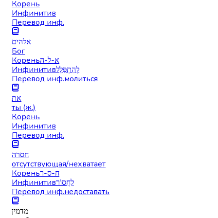
Корень
Инфинитив
Перевод инф.
אלהים
Бог
Корень
א-ל-ה
Инфинитив
לְהִתְפַּלֵּל
Перевод инф.
молиться
את
ты (ж.)
Корень
Инфинитив
Перевод инф.
חסרה
отсутствующая/нехватает
Корень
ח-ס-ר
Инфинитив
לַחֲסוֹר
Перевод инф.
недоставать
מדמין