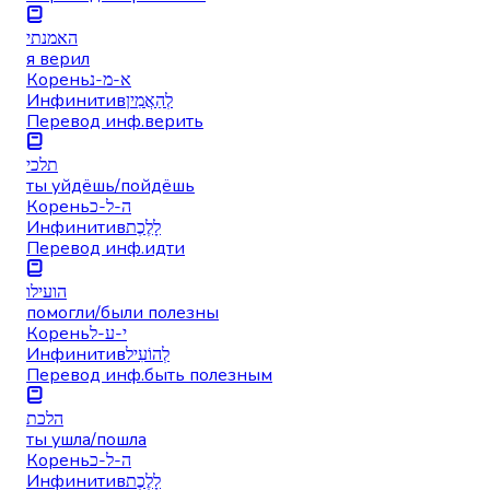
האמנתי
я верил
Корень
א-מ-נ
Инфинитив
לְהַאֲמִין
Перевод инф.
верить
תלכי
ты уйдёшь/пойдёшь
Корень
ה-ל-כ
Инфинитив
לָלֶכֶת
Перевод инф.
идти
הועילו
помогли/были полезны
Корень
י-ע-ל
Инфинитив
לְהוֹעִיל
Перевод инф.
быть полезным
הלכת
ты ушла/пошла
Корень
ה-ל-כ
Инфинитив
לָלֶכֶת