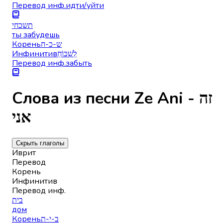
Перевод инф.
идти/уйти
תשכחי
ты забудешь
Корень
ש-כ-ח
Инфинитив
לִשְׁכּוֹחַ
Перевод инф.
забыть
Слова из песни Ze Ani - זה
אני
Скрыть глаголы
Иврит
Перевод
Корень
Инфинитив
Перевод инф.
בית
дом
Корень
ב-י-ת