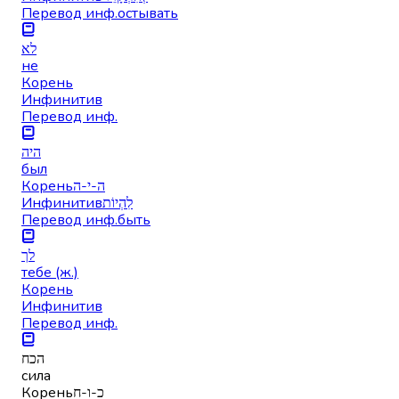
Перевод инф.
остывать
לא
не
Корень
Инфинитив
Перевод инф.
היה
был
Корень
ה-י-ה
Инфинитив
לִהְיוֹת
Перевод инф.
быть
לך
тебе (ж.)
Корень
Инфинитив
Перевод инф.
הכח
сила
Корень
כ-ו-ח