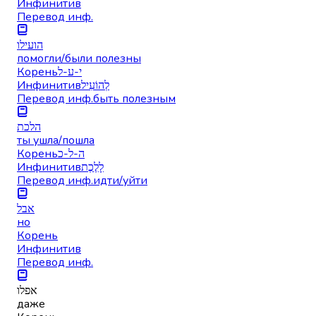
Инфинитив
Перевод инф.
הועילו
помогли/были полезны
Корень
י-ע-ל
Инфинитив
לְהוֹעִיל
Перевод инф.
быть полезным
הלכת
ты ушла/пошла
Корень
ה-ל-כ
Инфинитив
לָלֶכֶת
Перевод инф.
идти/уйти
אבל
но
Корень
Инфинитив
Перевод инф.
אפלו
даже