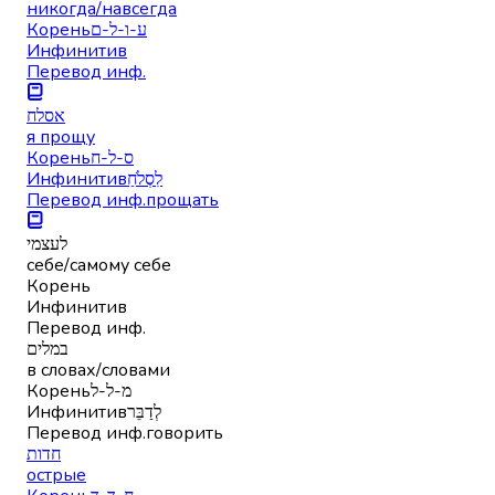
никогда/навсегда
Корень
ע-ו-ל-ם
Инфинитив
Перевод инф.
אסלח
я прощу
Корень
ס-ל-ח
Инфинитив
לִסְלֹחַ
Перевод инф.
прощать
לעצמי
себе/самому себе
Корень
Инфинитив
Перевод инф.
במלים
в словах/словами
Корень
מ-ל-ל
Инфинитив
לְדַבֵּר
Перевод инф.
говорить
חדות
острые