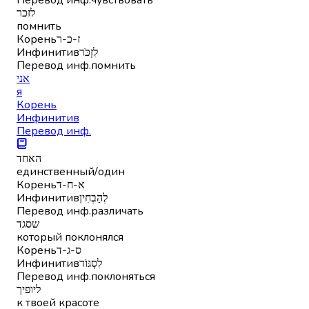
לזכר
помнить
Корень
ז-כ-ר
Инфинитив
לִזְכֹּר
Перевод инф.
помнить
אני
я
Корень
Инфинитив
Перевод инф.
האחד
единственный/один
Корень
א-ח-ד
Инфинитив
לְהַבְחִין
Перевод инф.
различать
שסגד
который поклонялся
Корень
ס-ג-ד
Инфинитив
לִסְגּוֹד
Перевод инф.
поклоняться
ליופיך
к твоей красоте