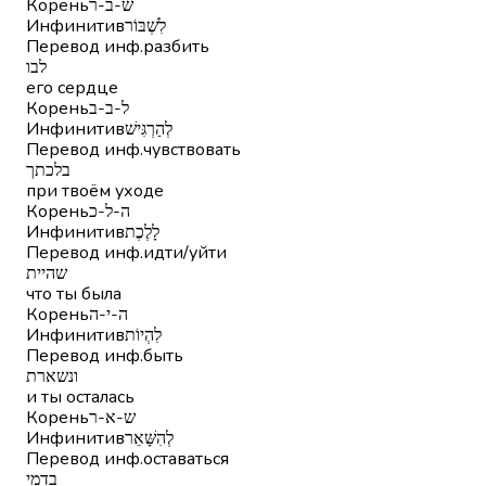
Корень
ש-ב-ר
Инфинитив
לִשְׁבּוֹר
Перевод инф.
разбить
לבו
его сердце
Корень
ל-ב-ב
Инфинитив
לְהַרְגִּישׁ
Перевод инф.
чувствовать
בלכתך
при твоём уходе
Корень
ה-ל-כ
Инфинитив
לָלֶכֶת
Перевод инф.
идти/уйти
שהיית
что ты была
Корень
ה-י-ה
Инфинитив
לִהְיוֹת
Перевод инф.
быть
ונשארת
и ты осталась
Корень
ש-א-ר
Инфинитив
לְהִשָּׁאֵר
Перевод инф.
оставаться
בדמי