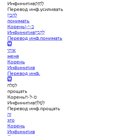
Инфинитив
לְחַזֵּק
Перевод инф.
усиливать
להבין
понимать
Корень
ב-י-ן
Инфинитив
לְהָבִין
Перевод инф.
понимать
אותי
меня
Корень
Инфинитив
Перевод инф.
לסלח
прощать
Корень
ס-ל-ח
Инфинитив
לִסְלֹחַ
Перевод инф.
прощать
זה
это
Корень
Инфинитив