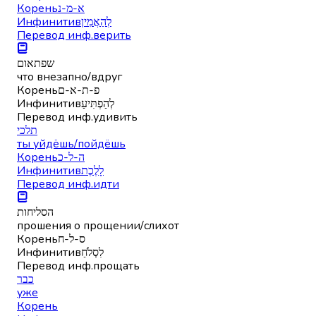
Корень
א-מ-נ
Инфинитив
לְהַאֲמִין
Перевод инф.
верить
שפתאום
что внезапно/вдруг
Корень
פ-ת-א-ם
Инфинитив
לְהַפְתִּיעַ
Перевод инф.
удивить
תלכי
ты уйдёшь/пойдёшь
Корень
ה-ל-כ
Инфинитив
לָלֶכֶת
Перевод инф.
идти
הסליחות
прошения о прощении/слихот
Корень
ס-ל-ח
Инфинитив
לִסְלֹחַ
Перевод инф.
прощать
כבר
уже
Корень