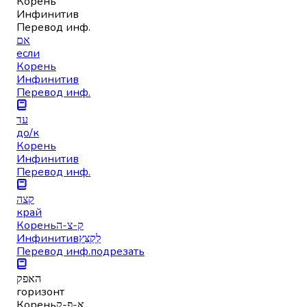
Корень
Инфинитив
Перевод инф.
אם
если
Корень
Инфинитив
Перевод инф.
עד
до/к
Корень
Инфинитив
Перевод инф.
קצה
край
Корень
ק-צ-ה
Инфинитив
לְקַצֵּץ
Перевод инф.
подрезать
האפק
горизонт
Корень
א-פ-ק