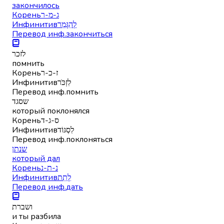
закончилось
Корень
ג-מ-ר
Инфинитив
לְהִגָּמֵר
Перевод инф.
закончиться
לזכר
помнить
Корень
ז-כ-ר
Инфинитив
לִזְכֹּר
Перевод инф.
помнить
שסגד
который поклонялся
Корень
ס-ג-ד
Инфинитив
לִסְגּוֹד
Перевод инф.
поклоняться
שנתן
который дал
Корень
נ-ת-נ
Инфинитив
לָתֵת
Перевод инф.
дать
ושברת
и ты разбила