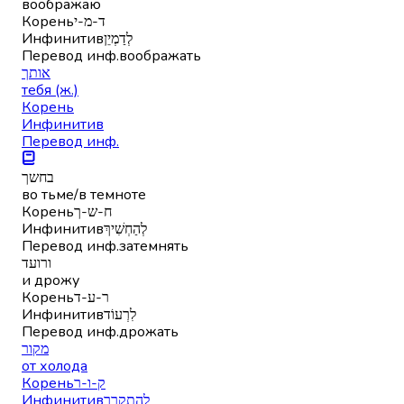
воображаю
Корень
ד-מ-י
Инфинитив
לְדַמְיֵן
Перевод инф.
воображать
אותך
тебя (ж.)
Корень
Инфинитив
Перевод инф.
בחשך
во тьме/в темноте
Корень
ח-ש-ך
Инфинитив
לְהַחְשִׁיךְ
Перевод инф.
затемнять
ורועד
и дрожу
Корень
ר-ע-ד
Инфинитив
לִרְעוֹד
Перевод инф.
дрожать
מקור
от холода
Корень
ק-ו-ר
Инфинитив
לְהִתְקָרֵר