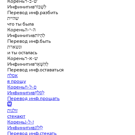
Корень
ש-ב-ר
Инфинитив
לִשְׁבּוֹר
Перевод инф.
разбить
שהיית
что ты была
Корень
ה-י-ה
Инфинитив
לִהְיוֹת
Перевод инф.
быть
ונשארת
и ты осталась
Корень
ש-א-ר
Инфинитив
לְהִשָּׁאֵר
Перевод инф.
оставаться
אסלח
я прощу
Корень
ס-ל-ח
Инфинитив
לִסְלֹחַ
Перевод инф.
прощать
זולגות
стекают
Корень
ז-ל-ג
Инфинитив
לִזְלוֹג
Перевод инф.
стекать