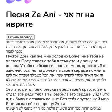
Песня Ze Ani - זה אני на
иврите
Скрыть перевод
בית ריק, כמה קר לי אלוהים, את חסרה לי מדמיין אותך בחושך ורועד
מקור לא היה לך את הכוח להבין אותי, לסלוח זה נגמר אך את חייבת
בלבך לזכור
Пустой дом, как же мне холодно Боже, мне тебя не
хватает Представляю тебя в темноте и дрожу от
холода У тебя не было сил понять меня, простить Это
закончилось, но ты должна в своём сердце помнить
זה אני האחד שסגד ליופייך שנתן את הכל בשבילך ושברת את ליבו
בלכתך זה אני, שהיית ונשארת בדמי בלעדייך שומם עולמי לעולם לא
אסלח לעצמי זה אני
Это я, тот, кто преклонялся перед твоей красотой кто
отдал всё ради тебя а ты разбила его сердце, уйдя Это
я, ты была и осталась во мне Без тебя опустел мой мир
Я никогда себе не прощу Это я
במילים חדות כמו חרב ודמעות זולגות בלי הרף בתוכי לא האמנתי