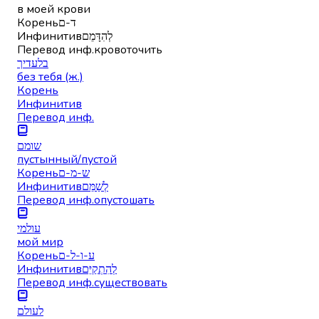
в моей крови
Корень
ד-ם
Инфинитив
לְהִדָּמֵם
Перевод инф.
кровоточить
בלעדיך
без тебя (ж.)
Корень
Инфинитив
Перевод инф.
שומם
пустынный/пустой
Корень
ש-מ-ם
Инфинитив
לְשַׁמֵּם
Перевод инф.
опустошать
עולמי
мой мир
Корень
ע-ו-ל-ם
Инфинитив
לְהִתְקַיֵּם
Перевод инф.
существовать
לעולם