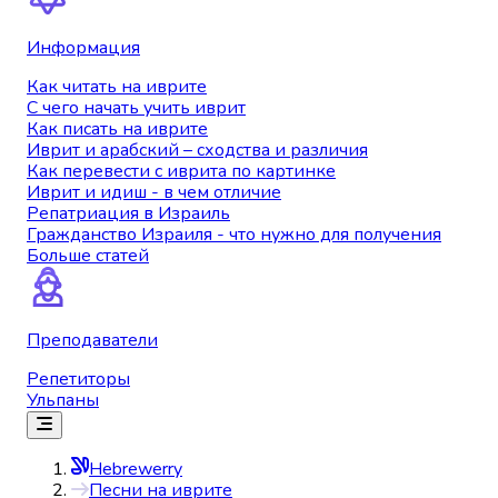
Информация
Как читать на иврите
С чего начать учить иврит
Как писать на иврите
Иврит и арабский – сходства и различия
Как перевести с иврита по картинке
Иврит и идиш - в чем отличие
Репатриация в Израиль
Гражданство Израиля - что нужно для получения
Больше статей
Преподаватели
Репетиторы
Ульпаны
Hebrewerry
Песни на иврите