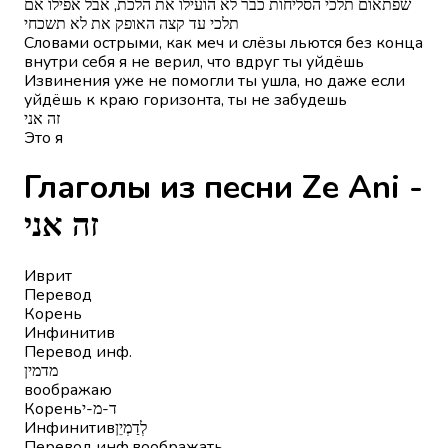
שפתאום תלכי הסליחות כבר לא הועילו את הלכת, אבל אפילו אם
תלכי עד קצה האופק את לא תשכחי
Словами острыми, как меч и слёзы льются без конца
внутри себя я не верил, что вдруг ты уйдёшь
Извинения уже не помогли ты ушла, но даже если
уйдёшь к краю горизонта, ты не забудешь
זה אני
Это я
Глаголы из песни Ze Ani -
זה אני
Иврит
Перевод
Корень
Инфинитив
Перевод инф.
מדמין
воображаю
Корень
ד-מ-י
Инфинитив
לְדַמְיֵן
Перевод инф.
воображать