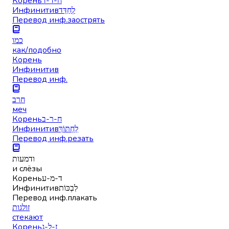
Корень
ח-ד-ד
Инфинитив
לְחַדֵּד
Перевод инф.
заострять
כמו
как/подобно
Корень
Инфинитив
Перевод инф.
חרב
меч
Корень
ח-ר-ב
Инфинитив
לַחְתּוֹךְ
Перевод инф.
резать
ודמעות
и слёзы
Корень
ד-מ-ע
Инфинитив
לִבְכּוֹת
Перевод инф.
плакать
זולגות
стекают
Корень
ז-ל-ג