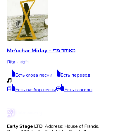
Me’uchar Miday - מאוחר מדי
Rita - ריטה
Есть слова песни
Есть перевод
Есть разбор песни
Есть глаголы
Early Stage LTD.
Address: House of Francis,