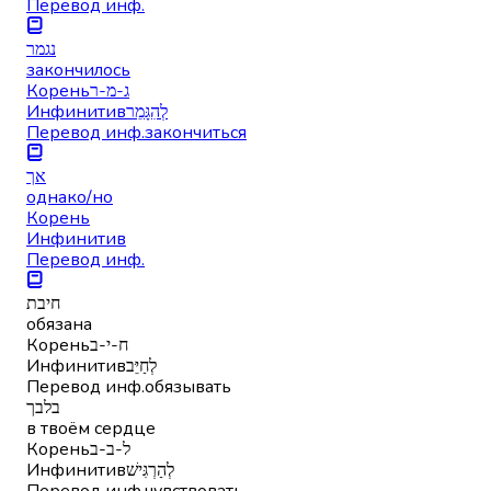
Перевод инф.
נגמר
закончилось
Корень
ג-מ-ר
Инфинитив
לְהִגָּמֵר
Перевод инф.
закончиться
אך
однако/но
Корень
Инфинитив
Перевод инф.
חיבת
обязана
Корень
ח-י-ב
Инфинитив
לְחַיֵּב
Перевод инф.
обязывать
בלבך
в твоём сердце
Корень
ל-ב-ב
Инфинитив
לְהַרְגִּישׁ
Перевод инф.
чувствовать