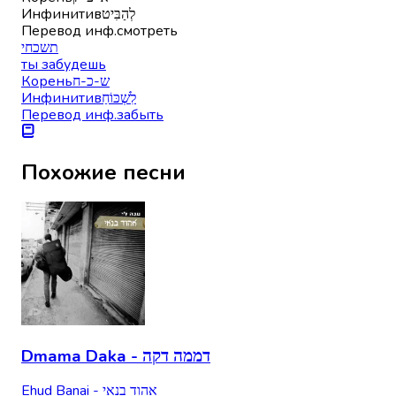
Инфинитив
לְהַבִּיט
Перевод инф.
смотреть
תשכחי
ты забудешь
Корень
ש-כ-ח
Инфинитив
לִשְׁכּוֹחַ
Перевод инф.
забыть
Похожие песни
Dmama Daka - דממה דקה
Ehud Banai - אהוד בנאי