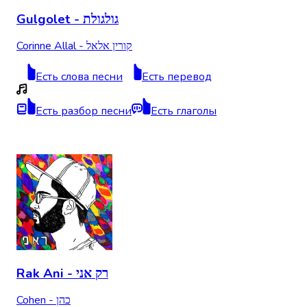
Gulgolet - גולגולת
Corinne Allal - קורין אלאל
Есть слова песни
Есть перевод
Есть разбор песни
Есть глаголы
Rak Ani - רק אני
Cohen - כהן