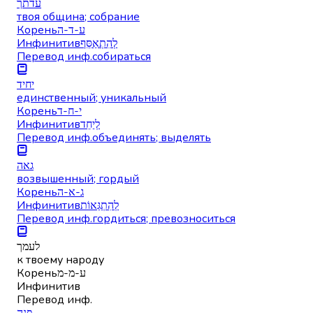
עדתך
твоя община; собрание
Корень
ע-ד-ה
Инфинитив
לְהִתְאַסֵּף
Перевод инф.
собираться
יחיד
единственный; уникальный
Корень
י-ח-ד
Инфинитив
לְיַחֵד
Перевод инф.
объединять; выделять
גאה
возвышенный; гордый
Корень
ג-א-ה
Инфинитив
לְהִתְגַּאוֹת
Перевод инф.
гордиться; превозноситься
לעמך
к твоему народу
Корень
ע-מ-מ
Инфинитив
Перевод инф.
פנה