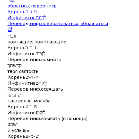
обратись; повернись
Корень
פ-נ-ה
Инфинитив
לִפְנוֹת
Перевод инф.
поворачиваться; обращаться
זוכרי
помнящие; поминающие
Корень
ז-כ-ר
Инфинитив
לִזְכּוֹר
Перевод инф.
помнить
קדשתך
твоя святость
Корень
ק-ד-ש
Инфинитив
לְקַדֵּשׁ
Перевод инф.
освящать
שועתנו
наш вопль; мольба
Корень
ש-ו-ע
Инфинитив
לִשְׁוֹעַ
Перевод инф.
взывать (о помощи)
ושמע
и услышь
Корень
ש-מ-ע