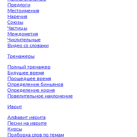
Предлоги
Местоимения
Наречия
Союзы
Частицы
Междометия
Числительные
Видео со словами
Тренажеры
Полный тренажер
Будущее время
Прошедшее время
Определение биньянов
Определение корня
Повелительное наклонение
Иврит
Алфавит иврита
Песни на иврите
Курсы
Подборка слов по темам