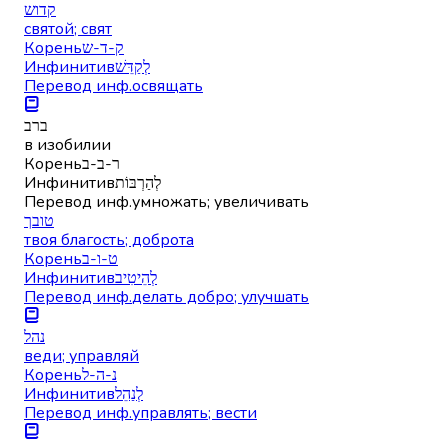
קדוש
святой; свят
Корень
ק-ד-ש
Инфинитив
לְקַדֵּשׁ
Перевод инф.
освящать
ברב
в изобилии
Корень
ר-ב-ב
Инфинитив
לְהַרְבּוֹת
Перевод инф.
умножать; увеличивать
טובך
твоя благость; доброта
Корень
ט-ו-ב
Инфинитив
לְהֵיטִיב
Перевод инф.
делать добро; улучшать
נהל
веди; управляй
Корень
נ-ה-ל
Инфинитив
לְנַהֵל
Перевод инф.
управлять; вести