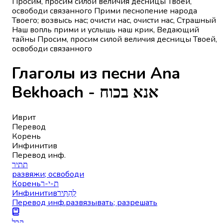
Просим, просим силой величия десницы Твоей,
освободи связанного Прими песнопение народа
Твоего; возвысь нас; очисти нас, очисти нас, Страшный
Наш вопль прими и услышь наш крик, Ведающий
тайны Просим, просим силой величия десницы Твоей,
освободи связанного
Глаголы из песни Ana
Bekhoach - אנא בכוח
Иврит
Перевод
Корень
Инфинитив
Перевод инф.
תתיר
развяжи; освободи
Корень
ת-י-ר
Инфинитив
לְהַתִּיר
Перевод инф.
развязывать; разрешать
קבל