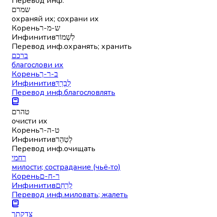
Перевод инф.
שמרם
охраняй их; сохрани их
Корень
ש-מ-ר
Инфинитив
לִשְׁמוֹר
Перевод инф.
охранять; хранить
ברכם
благослови их
Корень
ב-ר-ך
Инфинитив
לְבָרֵךְ
Перевод инф.
благословлять
טהרם
очисти их
Корень
ט-ה-ר
Инфинитив
לְטַהֵר
Перевод инф.
очищать
רחמי
милости; сострадание (чьё‑то)
Корень
ר-ח-ם
Инфинитив
לְרַחֵם
Перевод инф.
миловать; жалеть
צדקתך