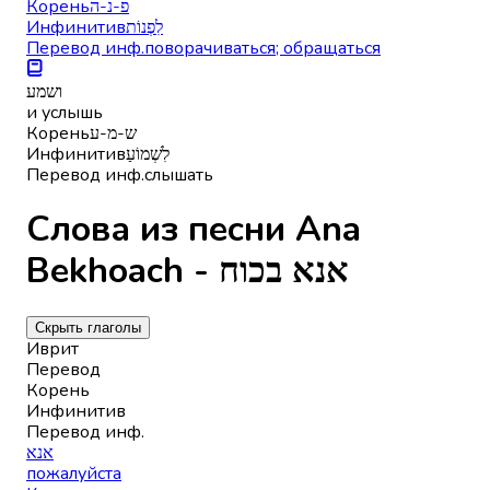
Корень
פ-נ-ה
Инфинитив
לִפְנוֹת
Перевод инф.
поворачиваться; обращаться
ושמע
и услышь
Корень
ש-מ-ע
Инфинитив
לִשְׁמוֹעַ
Перевод инф.
слышать
Слова из песни Ana
Bekhoach - אנא בכוח
Скрыть глаголы
Иврит
Перевод
Корень
Инфинитив
Перевод инф.
אנא
пожалуйста