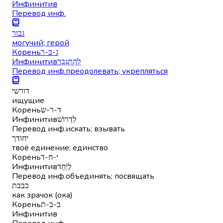
Инфинитив
Перевод инф.
גבור
могучий; герой
Корень
ג-ב-ר
Инфинитив
לְהִתְגַּבֵּר
Перевод инф.
преодолевать; укрепляться
דורשי
ищущие
Корень
ד-ר-ש
Инфинитив
לִדְרוֹשׁ
Перевод инф.
искать; взывать
יחודך
твоё единение; единство
Корень
י-ח-ד
Инфинитив
לְיַחֵד
Перевод инф.
объединять; посвящать
כבבת
как зрачок (ока)
Корень
ב-ב-ת
Инфинитив