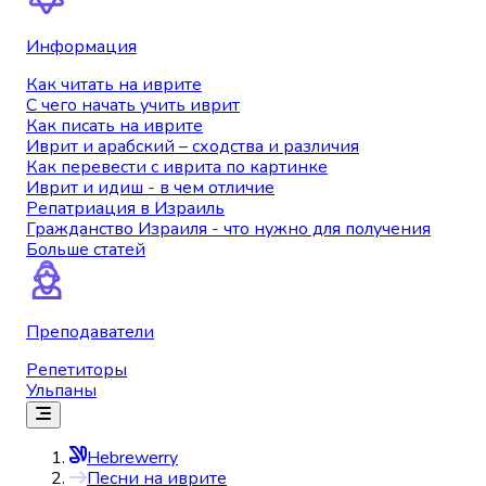
Информация
Как читать на иврите
С чего начать учить иврит
Как писать на иврите
Иврит и арабский – сходства и различия
Как перевести с иврита по картинке
Иврит и идиш - в чем отличие
Репатриация в Израиль
Гражданство Израиля - что нужно для получения
Больше статей
Преподаватели
Репетиторы
Ульпаны
Hebrewerry
Песни на иврите