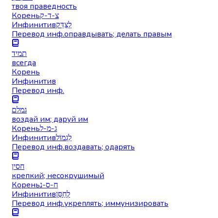
твоя праведность
Корень
צ-ד-ק
Инфинитив
לְצַדֵּק
Перевод инф.
оправдывать; делать правым
תמיד
всегда
Корень
Инфинитив
Перевод инф.
גמלם
воздай им; даруй им
Корень
ג-מ-ל
Инфинитив
לִגְמוֹל
Перевод инф.
воздавать; одарять
חסין
крепкий; несокрушимый
Корень
ח-ס-נ
Инфинитив
לְחַסֵּן
Перевод инф.
укреплять; иммунизировать