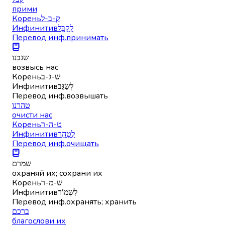
прими
Корень
ק-ב-ל
Инфинитив
לְקַבֵּל
Перевод инф.
принимать
שגבנו
возвысь нас
Корень
ש-ג-ב
Инфинитив
לְשַׂגֵּב
Перевод инф.
возвышать
טהרנו
очисти нас
Корень
ט-ה-ר
Инфинитив
לְטַהֵר
Перевод инф.
очищать
שמרם
охраняй их; сохрани их
Корень
ש-מ-ר
Инфинитив
לִשְׁמוֹר
Перевод инф.
охранять; хранить
ברכם
благослови их