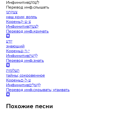
Инфинитив
לִשְׁמוֹעַ
Перевод инф.
слышать
צעקתנו
наш крик; вопль
Корень
צ-ע-ק
Инфинитив
לִצְעוֹק
Перевод инф.
кричать
יודע
знающий
Корень
י-ד-ע
Инфинитив
לָדַעַת
Перевод инф.
знать
תעלומות
тайны; сокровенное
Корень
ע-ל-ם
Инфинитив
לְהַעְלִים
Перевод инф.
скрывать; утаивать
Похожие песни