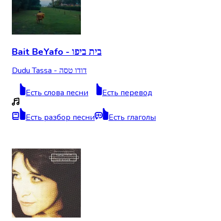
Bait BeYafo - בית ביפו
Dudu Tassa - דודו טסה
Есть слова песни
Есть перевод
Есть разбор песни
Есть глаголы