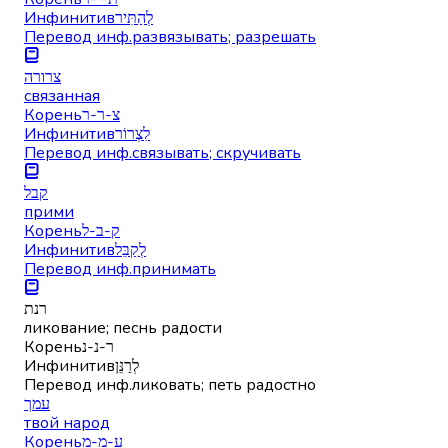
Инфинитив
לְהַתִּיר
Перевод инф.
развязывать; разрешать
צרורה
связанная
Корень
צ-ר-ר
Инфинитив
לִצְרוֹר
Перевод инф.
связывать; скручивать
קבל
прими
Корень
ק-ב-ל
Инфинитив
לְקַבֵּל
Перевод инф.
принимать
רנת
ликование; песнь радости
Корень
ר-נ-נ
Инфинитив
לְרַנֵּן
Перевод инф.
ликовать; петь радостно
עמך
твой народ
Корень
ע-מ-מ