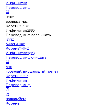
Инфинитив
Перевод инф.
שגבנו
возвысь нас
Корень
ש-ג-ב
Инфинитив
לְשַׂגֵּב
Перевод инф.
возвышать
טהרנו
очисти нас
Корень
ט-ה-ר
Инфинитив
לְטַהֵר
Перевод инф.
очищать
נורא
грозный; внушающий трепет
Корень
י-ר-א
Инфинитив
Перевод инф.
נא
пожалуйста
Корень