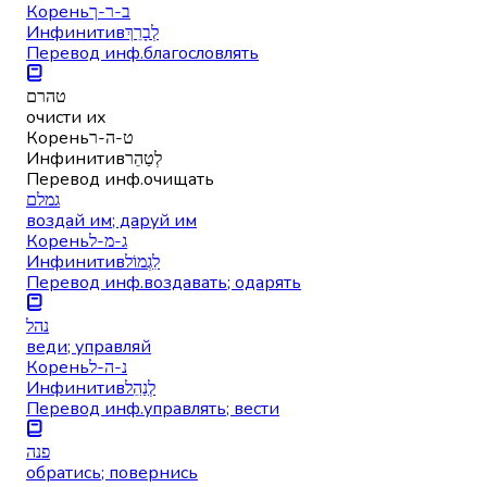
Корень
ב-ר-ך
Инфинитив
לְבָרֵךְ
Перевод инф.
благословлять
טהרם
очисти их
Корень
ט-ה-ר
Инфинитив
לְטַהֵר
Перевод инф.
очищать
גמלם
воздай им; даруй им
Корень
ג-מ-ל
Инфинитив
לִגְמוֹל
Перевод инф.
воздавать; одарять
נהל
веди; управляй
Корень
נ-ה-ל
Инфинитив
לְנַהֵל
Перевод инф.
управлять; вести
פנה
обратись; повернись