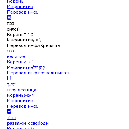
Корень
Инфинитив
Перевод инф.
בכח
силой
Корень
כ-ו-ח
Инфинитив
לְחַזֵּק
Перевод инф.
укреплять
גדלת
величие
Корень
ג-ד-ל
Инфинитив
לְהַגְדִּיל
Перевод инф.
возвеличивать
ימינך
твоя десница
Корень
י-מ-נ
Инфинитив
Перевод инф.
תתיר
развяжи; освободи
Корень
ת-י-ר