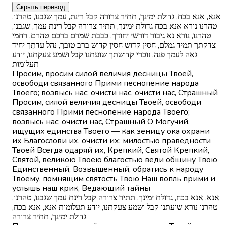
Скрыть перевод
אנא, אנא בכח, גדולת ימינך, תתיר צרורה קבל רינת, עמך שגבנו, טהרנו,
טהרנו נורא אנא בכח גדולת ימינך, תתיר צרורה קבל רינת עמך, שגבנו,
טהרנו, נורא נא גיבור דורשי יחודך, כבבת שמרם ברכם טהרם, רחמי
צדקתך תמיד גמלם, חסין קדוש חסין קדוש ברב טובך, נהל עדתֶך יחיד
גאה לעמך פנה, זוכרי קדושתך שועתנו קבל ושמע צעקתנו, יודע
תעלומות
Просим, просим силой величия десницы Твоей,
освободи связанного Прими песнопение народа
Твоего; возвысь нас; очисти нас, очисти нас, Страшный
Просим, силой величия десницы Твоей, освободи
связанного Прими песнопение народа Твоего;
возвысь нас; очисти нас, Страшный О Могучий,
ищущих единства Твоего — как зеницу ока охрани
их Благослови их, очисти их; милостью праведности
Твоей Всегда одаряй их, Крепкий, Святой Крепкий,
Святой, великою Твоею благостью веди общину Твою
Единственный, Возвышенный, обратись к народу
Твоему, помнящим святость Твою Наш вопль прими и
услышь наш крик, Ведающий тайны
אנא, אנא בכח, גדולת ימינך, תתיר צרורה קבל רינת עמך שגבנו, טהרנו,
טהרנו נורא שועתנו קבל ושמע צעקתנו, יודע תעלומות אנא, אנא בכח,
גדולת ימינך, תתיר צרורה