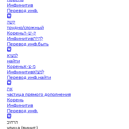
Инфинитив
Перевод инф.
קשה
трудно/сложный
Корень
ק-ש-ה
Инфинитив
לִהְיוֹת
Перевод инф.
быть
למצוא
найти
Корень
מ-צ-א
Инфинитив
לִמְצוֹא
Перевод инф.
найти
את
частица прямого дополнения
Корень
Инфинитив
Перевод инф.
הרחוב
улица (винит.)