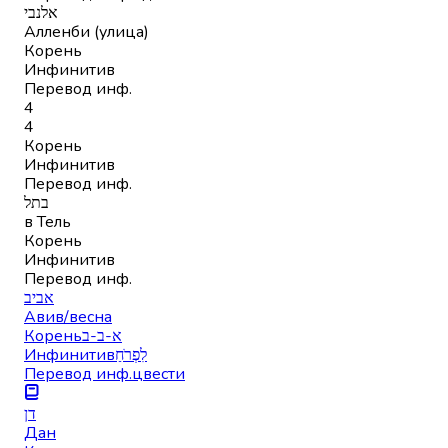
אלנבי
Алленби (улица)
Корень
Инфинитив
Перевод инф.
4
4
Корень
Инфинитив
Перевод инф.
בתל
в Тель
Корень
Инфинитив
Перевод инф.
אביב
Авив/весна
Корень
א-ב-ב
Инфинитив
לִפְרֹחַ
Перевод инф.
цвести
דן
Дан