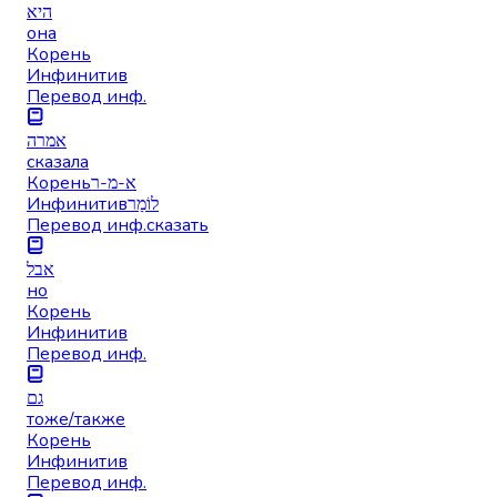
היא
она
Корень
Инфинитив
Перевод инф.
אמרה
сказала
Корень
א-מ-ר
Инфинитив
לוֹמַר
Перевод инф.
сказать
אבל
но
Корень
Инфинитив
Перевод инф.
גם
тоже/также
Корень
Инфинитив
Перевод инф.