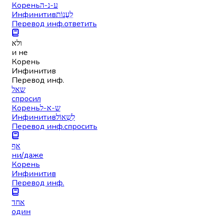
Корень
ע-נ-ה
Инфинитив
לַעֲנוֹת
Перевод инф.
ответить
ולא
и не
Корень
Инфинитив
Перевод инф.
שאל
спросил
Корень
ש-א-ל
Инфинитив
לִשְׁאוֹל
Перевод инф.
спросить
אף
ни/даже
Корень
Инфинитив
Перевод инф.
אחד
один