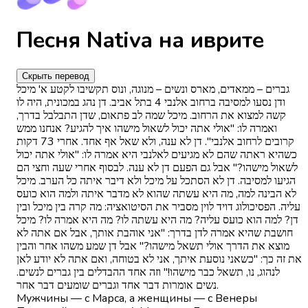
Песня Nativa на иврите
Скрыть перевод
גברים – ממאדים, מארס ונשים – מנוגה, ונוס תקשיבו לקטע א' מיכל
ודן נסעו למסיבה ברחוב אלנבי 4 בתל אביב. דן נהג במכונית, היה לו
קשה למצוא את הרחוב. מיכל שמה לב פתאום, שדן התבלבל בדרך,
ואמרה לו: "אולי אתה יכול לשאול מישהו איך להגיע? אנחנו ממש
קרובים לרחוב אלנבי". דן לא ענה, ולא שאל אף אחד. אחרי 73 דקות
כשהיא ראתה שהם לא מגיעים לאלנבי היא אמרה לו: "אולי אתה יכול
לשאול מישהו?" אבל גם הפעם דן לא ענה. לבסוף אחרי שעה וחצי הם
הגיעו למסיבה. דן לא הסתכל על מיכל ולא דיבר איתה כל הערב. מיכל
לא הבינה למה, מה היא עשתה שהוא לא מדבר איתה ולמה הוא כועס
עליה. הפסיכולוג דויד לוין מסביר את הסיטואציה: מה קרה בין מיכל ובין
דן? למה הוא כועס עליה? מה היא עשתה לו? מה היא אמרה לו? מיכל
חושבת שהיא אמרה לדן בדרך: "אני אוהבת אותך, אבל אם אתה לא
מוצא את הדרך אולי תשאל מישהו?" אבל דן שמע משהו אחר והבין
את זה כך: "כשאני נוסעת איתך, אני לא בטוחה, ואם אתה לא יודע לאן
לנהוג, נו, תשאל כבר מישהו!" וזה אחד ההבדלים בין גברים לנשים.
נשים אומרות דבר אחד וגברים שומעים דבר אחר.
Мужчины — с Марса, а женщины — с Венеры