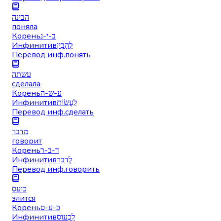
הבינה
поняла
Корень
ב-י-נ
Инфинитив
לְהָבִין
Перевод инф.
понять
עשתה
сделала
Корень
ע-ש-ה
Инфинитив
לַעֲשׂוֹת
Перевод инф.
сделать
מדבר
говорит
Корень
ד-ב-ר
Инфинитив
לְדַבֵּר
Перевод инф.
говорить
כועס
злится
Корень
כ-ע-ס
Инфинитив
לִכְעוֹס