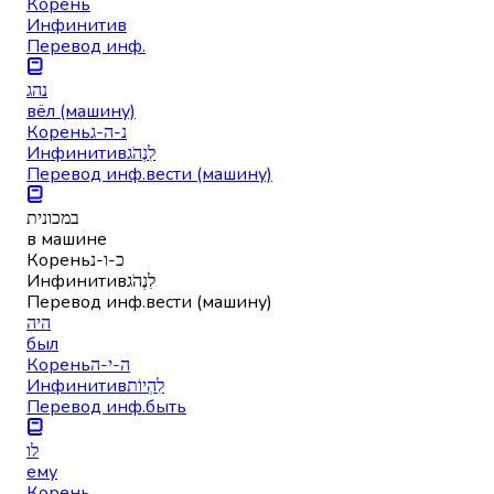
Корень
Инфинитив
Перевод инф.
נהג
вёл (машину)
Корень
נ-ה-ג
Инфинитив
לִנְהֹג
Перевод инф.
вести (машину)
במכונית
в машине
Корень
כ-ו-נ
Инфинитив
לִנְהֹג
Перевод инф.
вести (машину)
היה
был
Корень
ה-י-ה
Инфинитив
לִהְיוֹת
Перевод инф.
быть
לו
ему
Корень