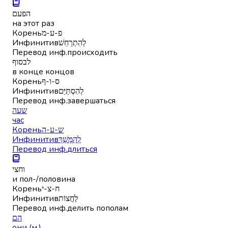
הפעם
на этот раз
Корень
פ-ע-מ
Инфинитив
לְהִתְרַחֵשׁ
Перевод инф.
происходить
לבסוף
в конце концов
Корень
ס-ו-ף
Инфинитив
לְהִסְתַּיֵּם
Перевод инф.
завершаться
שעה
час
Корень
ש-ע-ה
Инфинитив
לְהִמָּשֵׁךְ
Перевод инф.
длиться
וחצי
и пол-/половина
Корень
ח-צ-י
Инфинитив
לַחֲצוֹת
Перевод инф.
делить пополам
הם
они (м.)