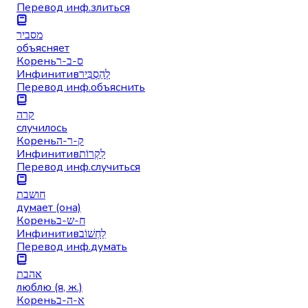
Перевод инф.
злиться
מסביר
объясняет
Корень
ס-ב-ר
Инфинитив
לְהַסְבִּיר
Перевод инф.
объяснить
קרה
случилось
Корень
ק-ר-ה
Инфинитив
לִקְרוֹת
Перевод инф.
случиться
חושבת
думает (она)
Корень
ח-ש-ב
Инфинитив
לַחְשׁוֹב
Перевод инф.
думать
אהבת
люблю (я, ж.)
Корень
א-ה-ב