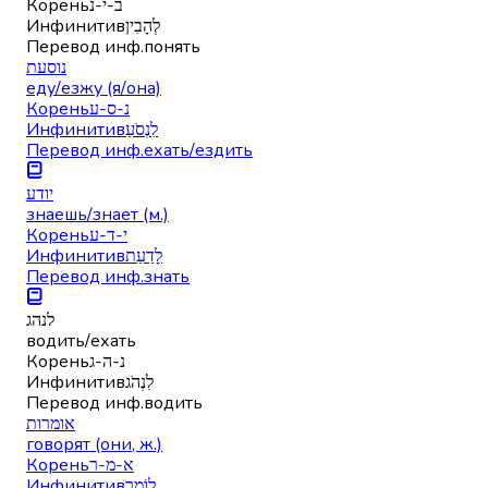
Корень
ב-י-נ
Инфинитив
לְהָבִין
Перевод инф.
понять
נוסעת
еду/езжу (я/она)
Корень
נ-ס-ע
Инфинитив
לִנְסֹעַ
Перевод инф.
ехать/ездить
יודע
знаешь/знает (м.)
Корень
י-ד-ע
Инфинитив
לָדַעַת
Перевод инф.
знать
לנהג
водить/ехать
Корень
נ-ה-ג
Инфинитив
לִנְהֹג
Перевод инф.
водить
אומרות
говорят (они, ж.)
Корень
א-מ-ר
Инфинитив
לוֹמַר