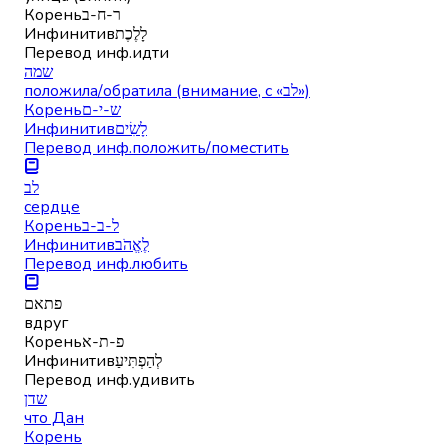
Корень
ר-ח-ב
Инфинитив
לָלֶכֶת
Перевод инф.
идти
שמה
положила/обратила (внимание, с «לב»)
Корень
ש-י-ם
Инфинитив
לָשִׂים
Перевод инф.
положить/поместить
לב
сердце
Корень
ל-ב-ב
Инфинитив
לֶאֱהֹב
Перевод инф.
любить
פתאם
вдруг
Корень
פ-ת-א
Инфинитив
לְהַפְתִּיעַ
Перевод инф.
удивить
שדן
что Дан
Корень