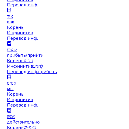
Перевод инф.
איך
как
Корень
Инфинитив
Перевод инф.
להגיע
прибыть/прийти
Корень
נ-ג-ע
Инфинитив
לְהַגִּיעַ
Перевод инф.
прибыть
אנחנו
мы
Корень
Инфинитив
Перевод инф.
ממש
действительно
Корень
מ-מ-ש