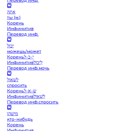
Перевод инф.
אתה
ты (м.)
Корень
Инфинитив
Перевод инф.
יכול
можешь/может
Корень
י-כ-ל
Инфинитив
לִיכוֹל
Перевод инф.
мочь
לשאול
спросить
Корень
ש-א-ל
Инфинитив
לִשְׁאוֹל
Перевод инф.
спросить
מישהו
кто-нибудь
Корень
Инфинитив