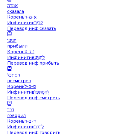
אמרה
сказала
Корень
א-מ-ר
Инфинитив
לוֹמַר
Перевод инф.
сказать
הגיעו
прибыли
Корень
נ-ג-ע
Инфинитив
לְהַגִּיעַ
Перевод инф.
прибыть
הסתכל
посмотрел
Корень
ס-כ-ל
Инфинитив
לְהִסְתַּכֵּל
Перевод инф.
смотреть
דבר
говорил
Корень
ד-ב-ר
Инфинитив
לְדַבֵּר
Перевод инф.
говорить