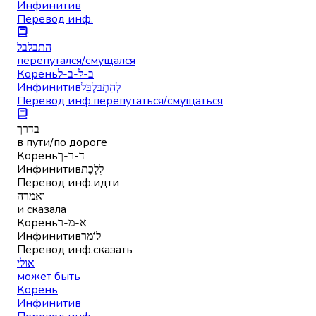
Инфинитив
Перевод инф.
התבלבל
перепутался/смущался
Корень
ב-ל-ב-ל
Инфинитив
לְהִתְבַּלְבֵּל
Перевод инф.
перепутаться/смущаться
בדרך
в пути/по дороге
Корень
ד-ר-ך
Инфинитив
לָלֶכֶת
Перевод инф.
идти
ואמרה
и сказала
Корень
א-מ-ר
Инфинитив
לוֹמַר
Перевод инф.
сказать
אולי
может быть
Корень
Инфинитив