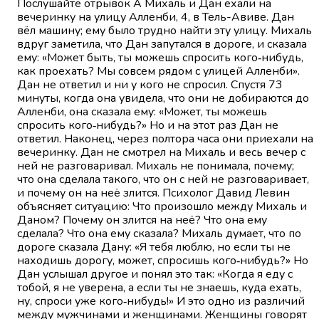
Послушайте отрывок А Михаль и Дан ехали на
вечеринку на улицу Алленби, 4, в Тель-Авиве. Дан
вёл машину; ему было трудно найти эту улицу. Михаль
вдруг заметила, что Дан запутался в дороге, и сказала
ему: «Может быть, ты можешь спросить кого‑нибудь,
как проехать? Мы совсем рядом с улицей Алленби».
Дан не ответил и ни у кого не спросил. Спустя 73
минуты, когда она увидела, что они не добираются до
Алленби, она сказала ему: «Может, ты можешь
спросить кого‑нибудь?» Но и на этот раз Дан не
ответил. Наконец, через полтора часа они приехали на
вечеринку. Дан не смотрел на Михаль и весь вечер с
ней не разговаривал. Михаль не понимала, почему;
что она сделала такого, что он с ней не разговаривает,
и почему он на неё злится. Психолог Давид Левин
объясняет ситуацию: Что произошло между Михаль и
Даном? Почему он злится на неё? Что она ему
сделала? Что она ему сказала? Михаль думает, что по
дороге сказала Дану: «Я тебя люблю, но если ты не
находишь дорогу, может, спросишь кого‑нибудь?» Но
Дан услышал другое и понял это так: «Когда я еду с
тобой, я не уверена, а если ты не знаешь, куда ехать,
ну, спроси уже кого‑нибудь!» И это одно из различий
между мужчинами и женщинами. Женщины говорят