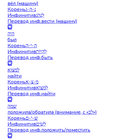
вёл (машину)
Корень
נ-ה-ג
Инфинитив
לִנְהֹג
Перевод инф.
вести (машину)
היה
был
Корень
ה-י-ה
Инфинитив
לִהְיוֹת
Перевод инф.
быть
למצוא
найти
Корень
מ-צ-א
Инфинитив
לִמְצוֹא
Перевод инф.
найти
שמה
положила/обратила (внимание, с «לב»)
Корень
ש-י-ם
Инфинитив
לָשִׂים
Перевод инф.
положить/поместить