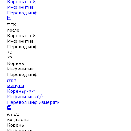
Корень
א-ח-ד
Инфинитив
Перевод инф.
אחרי
после
Корень
א-ח-ר
Инфинитив
Перевод инф.
73
73
Корень
Инфинитив
Перевод инф.
דקות
минуты
Корень
ד-ק-ק
Инфинитив
לִמְדֹד
Перевод инф.
измерять
כשהיא
когда она
Корень
Инфинитив