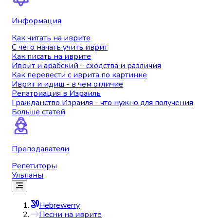
Информация
Как читать на иврите
С чего начать учить иврит
Как писать на иврите
Иврит и арабский – сходства и различия
Как перевести с иврита по картинке
Иврит и идиш - в чем отличие
Репатриация в Израиль
Гражданство Израиля - что нужно для получения
Больше статей
Преподаватели
Репетиторы
Ульпаны
Hebrewerry
Песни на иврите