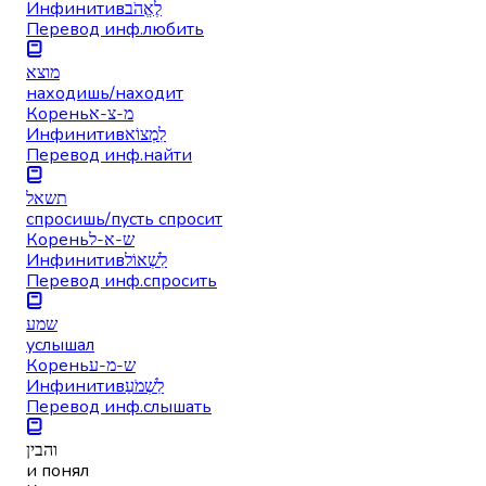
Инфинитив
לֶאֱהֹב
Перевод инф.
любить
מוצא
находишь/находит
Корень
מ-צ-א
Инфинитив
לִמְצוֹא
Перевод инф.
найти
תשאל
спросишь/пусть спросит
Корень
ש-א-ל
Инфинитив
לִשְׁאוֹל
Перевод инф.
спросить
שמע
услышал
Корень
ש-מ-ע
Инфинитив
לִשְׁמֹעַ
Перевод инф.
слышать
והבין
и понял