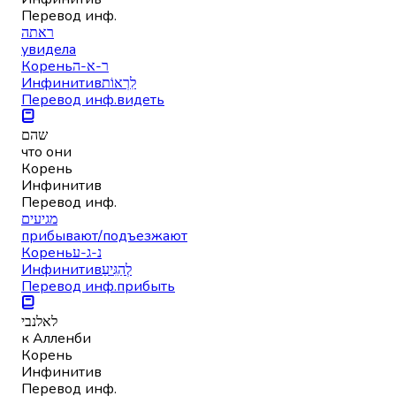
Перевод инф.
ראתה
увидела
Корень
ר-א-ה
Инфинитив
לִרְאוֹת
Перевод инф.
видеть
שהם
что они
Корень
Инфинитив
Перевод инф.
מגיעים
прибывают/подъезжают
Корень
נ-ג-ע
Инфинитив
לְהַגִּיעַ
Перевод инф.
прибыть
לאלנבי
к Алленби
Корень
Инфинитив
Перевод инф.