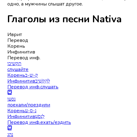
одно, а мужчины слышат другое.
Глаголы из песни Nativa
Иврит
Перевод
Корень
Инфинитив
Перевод инф.
תקשיבו
слушайте
Корень
ק-ש-ב
Инфинитив
לְהַקְשִׁיב
Перевод инф.
слушать
נסעו
поехали/поездили
Корень
נ-ס-ע
Инфинитив
לִנְסֹעַ
Перевод инф.
ехать/ездить
נהג