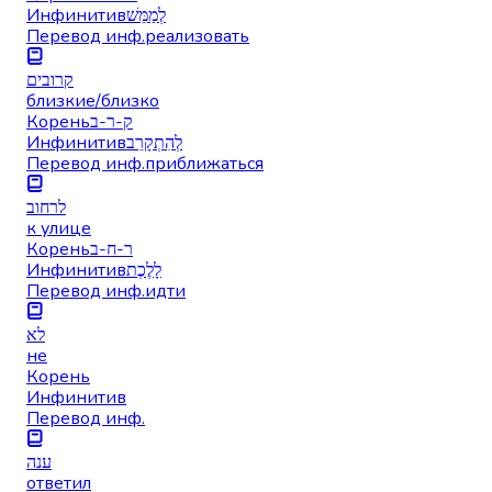
Инфинитив
לְמַמֵּשׁ
Перевод инф.
реализовать
קרובים
близкие/близко
Корень
ק-ר-ב
Инфинитив
לְהִתְקָרֵב
Перевод инф.
приближаться
לרחוב
к улице
Корень
ר-ח-ב
Инфинитив
לָלֶכֶת
Перевод инф.
идти
לא
не
Корень
Инфинитив
Перевод инф.
ענה
ответил