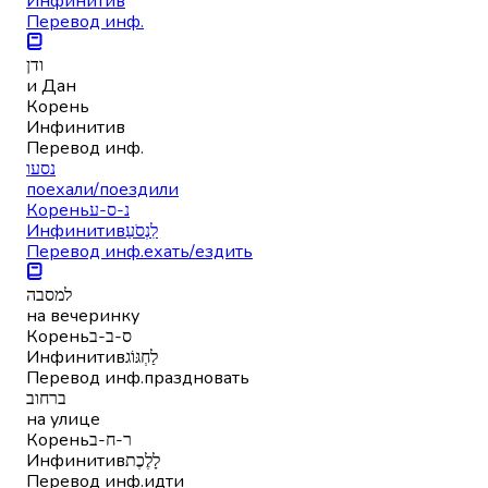
Инфинитив
Перевод инф.
ודן
и Дан
Корень
Инфинитив
Перевод инф.
נסעו
поехали/поездили
Корень
נ-ס-ע
Инфинитив
לִנְסֹעַ
Перевод инф.
ехать/ездить
למסבה
на вечеринку
Корень
ס-ב-ב
Инфинитив
לַחְגּוֹג
Перевод инф.
праздновать
ברחוב
на улице
Корень
ר-ח-ב
Инфинитив
לָלֶכֶת
Перевод инф.
идти