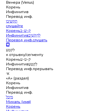
Венера (Venus)
Корень
Инфинитив
Перевод инф.
תקשיבו
слушайте
Корень
ק-ש-ב
Инфинитив
לְהַקְשִׁיב
Перевод инф.
слушать
לקטע
к отрывку/сегменту
Корень
ק-ט-ע
Инфинитив
לְקַטֵּעַ
Перевод инф.
прерывать
א׳
«А» (раздел)
Корень
Инфинитив
Перевод инф.
מיכל
Михаль (имя)
Корень