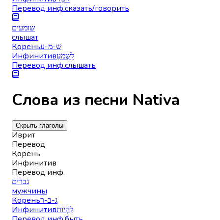
Перевод инф.
сказать/говорить
שומעים
слышат
Корень
ש-מ-ע
Инфинитив
לִשְׁמֹעַ
Перевод инф.
слышать
Слова из песни Nativa
Скрыть глаголы
Иврит
Перевод
Корень
Инфинитив
Перевод инф.
גברים
мужчины
Корень
ג-ב-ר
Инфинитив
לִהְיוֹת
Перевод инф.
быть