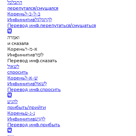
התבלבל
перепутался/смущался
Корень
ב-ל-ב-ל
Инфинитив
לְהִתְבַּלְבֵּל
Перевод инф.
перепутаться/смущаться
ואמרה
и сказала
Корень
א-מ-ר
Инфинитив
לוֹמַר
Перевод инф.
сказать
לשאול
спросить
Корень
ש-א-ל
Инфинитив
לִשְׁאוֹל
Перевод инф.
спросить
להגיע
прибыть/прийти
Корень
נ-ג-ע
Инфинитив
לְהַגִּיעַ
Перевод инф.
прибыть