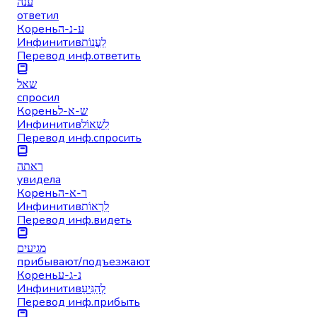
ענה
ответил
Корень
ע-נ-ה
Инфинитив
לַעֲנוֹת
Перевод инф.
ответить
שאל
спросил
Корень
ש-א-ל
Инфинитив
לִשְׁאוֹל
Перевод инф.
спросить
ראתה
увидела
Корень
ר-א-ה
Инфинитив
לִרְאוֹת
Перевод инф.
видеть
מגיעים
прибывают/подъезжают
Корень
נ-ג-ע
Инфинитив
לְהַגִּיעַ
Перевод инф.
прибыть