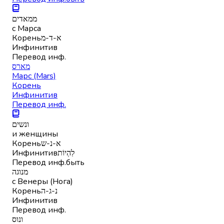
ממאדים
с Марса
Корень
א-ד-מ
Инфинитив
Перевод инф.
מארס
Марс (Mars)
Корень
Инфинитив
Перевод инф.
ונשים
и женщины
Корень
א-נ-ש
Инфинитив
לִהְיוֹת
Перевод инф.
быть
מנוגה
с Венеры (Нога)
Корень
נ-ג-ה
Инфинитив
Перевод инф.
ונוס