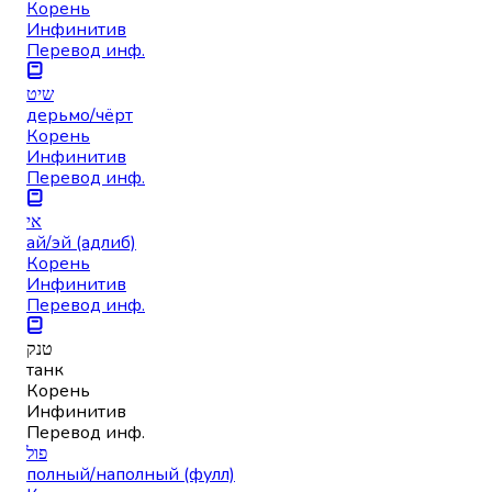
Корень
Инфинитив
Перевод инф.
שיט
дерьмо/чёрт
Корень
Инфинитив
Перевод инф.
אי
ай/эй (адлиб)
Корень
Инфинитив
Перевод инф.
טנק
танк
Корень
Инфинитив
Перевод инф.
פול
полный/наполный (фулл)