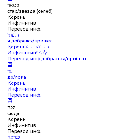
סטאר
стар/звезда (селеб)
Корень
Инфинитив
Перевод инф.
הגעתי
я добрался/пришёл
Корень
נ-ג-ע/ה-ג-ע
Инфинитив
לְהַגִּיעַ
Перевод инф.
добраться/прибыть
עד
до/пока
Корень
Инфинитив
Перевод инф.
לפה
сюда
Корень
Инфинитив
Перевод инф.
כנראה