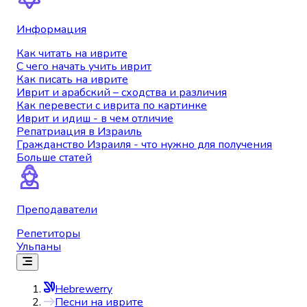
Информация
Как читать на иврите
С чего начать учить иврит
Как писать на иврите
Иврит и арабский – сходства и различия
Как перевести с иврита по картинке
Иврит и идиш - в чем отличие
Репатриация в Израиль
Гражданство Израиля - что нужно для получения
Больше статей
Преподаватели
Репетиторы
Ульпаны
Hebrewerry
Песни на иврите