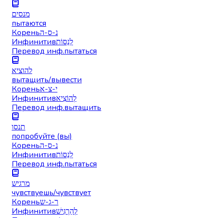
מנסים
пытаются
Корень
נ-ס-ה
Инфинитив
לְנַסּוֹת
Перевод инф.
пытаться
להוציא
вытащить/вывести
Корень
י-צ-א
Инфинитив
לְהוֹצִיא
Перевод инф.
вытащить
תנסו
попробуйте (вы)
Корень
נ-ס-ה
Инфинитив
לְנַסּוֹת
Перевод инф.
пытаться
מרגיש
чувствуешь/чувствует
Корень
ר-ג-ש
Инфинитив
לְהַרְגִּישׁ