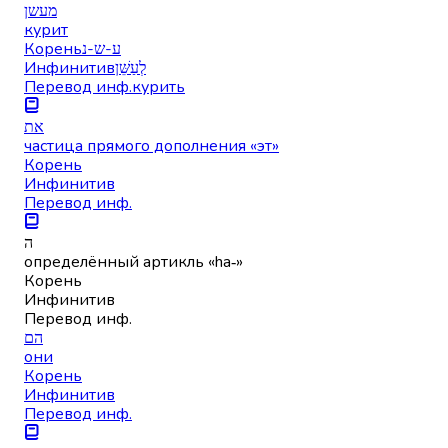
מעשן
курит
Корень
ע-ש-נ
Инфинитив
לְעַשֵּׁן
Перевод инф.
курить
את
частица прямого дополнения «эт»
Корень
Инфинитив
Перевод инф.
ה
определённый артикль «ha‑»
Корень
Инфинитив
Перевод инф.
הם
они
Корень
Инфинитив
Перевод инф.