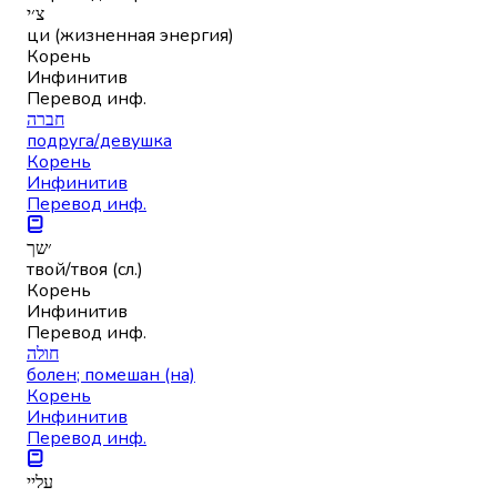
צ׳י
ци (жизненная энергия)
Корень
Инфинитив
Перевод инф.
חברה
подруга/девушка
Корень
Инфинитив
Перевод инф.
׳שך
твой/твоя (сл.)
Корень
Инфинитив
Перевод инф.
חולה
болен; помешан (на)
Корень
Инфинитив
Перевод инф.
עליי