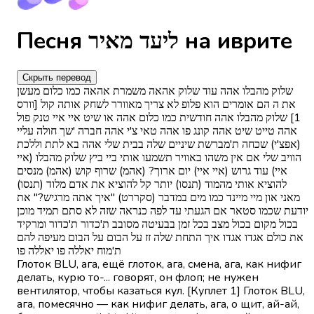
Песня ליעד מאיר на иврите
Скрыть перевод
שלוק מהבלו אהה עוד שלוק אהאה משמרת אהאה כמו כלום מעשן
את ה הם אומרים הוא פלופ לא צריך מאוורר לשחק אותה קול [וורס
1] שלוק מהבלו אהה חודשית כמו כלום אהה או שיט איי איי טנק פול
אהה טייט שיט אהה קונג פו אהה טאי צ'י אהה חברה 'שך חולה עליי
(אפצ'י) שכחה ת'מברשת שיניים שלה בבית שלי אהה בא לתת וללכת
הוויב שלי אם אין משהו באוויר תשמעו אותי ביי ביץ שלוק מהבלו (איי
איי) עוד גרוש (איי איי) יום ארוך? (אהמ) שרוף קוש (אהמ) מנסים
להוציא אותי מהמוד (תנסו) יותר קל להוציא את אדם מלוד (תנסו)
מאני און מיי מיינד כמו מים במדבר (סקררט) ''איך אתה מרגיש?'' את
יודעת שכמו סטאר אם הגעתי עד לפה כנראה שזה לא סתם תמיד מוכן
בכול מקום בכול מצב בכל זמן בבעיטה מסובב ת'כדור ת'כדור ומרקיד
את כולם אגדו אגדו איך התחת שלה זז על הבום על הבום מעיפה להם
ת'מוח יאללה פו יאללה פו
Глоток BLU, ага, ещё глоток, ага, смена, ага, как нифиг
делать, курю то-... говорят, он флоп; не нужен
вентилятор, чтобы казаться кул. [Куплет 1] Глоток BLU,
ага, помесячно — как нифиг делать, ага, о щит, ай-ай,