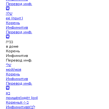
Перевод инф.
שלה
её (прит.)
Корень
Инфинитив
Перевод инф.
בבית
в доме
Корень
Инфинитив
Перевод инф.
שלי
мой/моя
Корень
Инфинитив
Перевод инф.
בא
пришёл/идёт (он)
Корень
ב-ו-א
Инфинитив
לָבוֹא