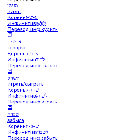
מעשן
курит
Корень
ע-ש-נ
Инфинитив
לְעַשֵּׁן
Перевод инф.
курить
אומרים
говорят
Корень
א-מ-ר
Инфинитив
לוֹמַר
Перевод инф.
сказать
לשחק
играть/сыграть
Корень
ש-ח-ק
Инфинитив
לְשַׂחֵק
Перевод инф.
играть
שכחה
забыла
Корень
ש-כ-ח
Инфинитив
לִשְׁכּוֹחַ
Перевод инф.
забыть