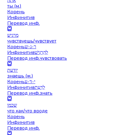
אתה
ты (м.)
Корень
Инфинитив
Перевод инф.
מרגיש
чувствуешь/чувствует
Корень
ר-ג-ש
Инфинитив
לְהַרְגִּישׁ
Перевод инф.
чувствовать
יודעת
знаешь (ж.)
Корень
י-ד-ע
Инфинитив
לָדַעַת
Перевод инф.
знать
שכמו
что как/что вроде
Корень
Инфинитив
Перевод инф.