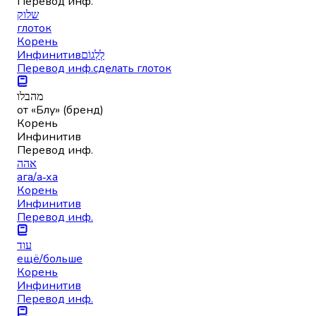
Перевод инф.
שלוק
глоток
Корень
Инфинитив
לְלְגוֹם
Перевод инф.
сделать глоток
מהבלו
от «Блу» (бренд)
Корень
Инфинитив
Перевод инф.
אהה
ага/а‑ха
Корень
Инфинитив
Перевод инф.
עוד
ещё/больше
Корень
Инфинитив
Перевод инф.