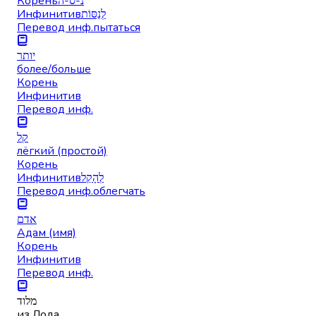
Корень
נ-ס-ה
Инфинитив
לְנַסּוֹת
Перевод инф.
пытаться
יותר
более/больше
Корень
Инфинитив
Перевод инф.
קל
лёгкий (простой)
Корень
Инфинитив
לְהָקֵל
Перевод инф.
облегчать
אדם
Адам (имя)
Корень
Инфинитив
Перевод инф.
מלוד
из Лода