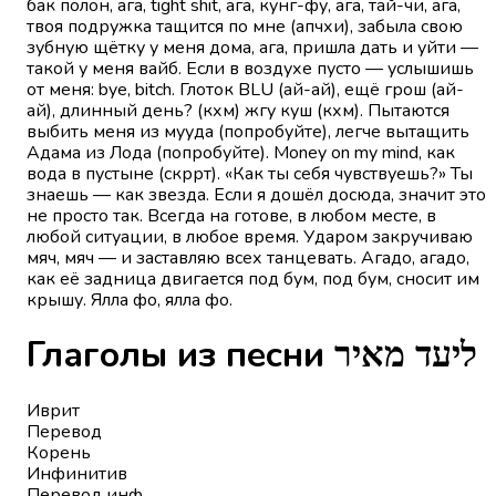
бак полон, ага, tight shit, ага, кунг-фу, ага, тай-чи, ага,
твоя подружка тащится по мне (апчхи), забыла свою
зубную щётку у меня дома, ага, пришла дать и уйти —
такой у меня вайб. Если в воздухе пусто — услышишь
от меня: bye, bitch. Глоток BLU (ай-ай), ещё грош (ай-
ай), длинный день? (кхм) жгу куш (кхм). Пытаются
выбить меня из мууда (попробуйте), легче вытащить
Адама из Лода (попробуйте). Money on my mind, как
вода в пустыне (скррт). «Как ты себя чувствуешь?» Ты
знаешь — как звезда. Если я дошёл досюда, значит это
не просто так. Всегда на готове, в любом месте, в
любой ситуации, в любое время. Ударом закручиваю
мяч, мяч — и заставляю всех танцевать. Агадо, агадо,
как её задница двигается под бум, под бум, сносит им
крышу. Ялла фо, ялла фо.
Глаголы из песни ליעד מאיר
Иврит
Перевод
Корень
Инфинитив
Перевод инф.