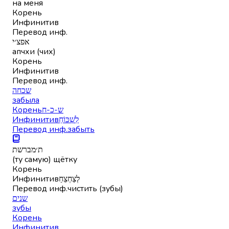
на меня
Корень
Инфинитив
Перевод инф.
אפצ׳י
апчхи (чих)
Корень
Инфинитив
Перевод инф.
שכחה
забыла
Корень
ש-כ-ח
Инфинитив
לִשְׁכּוֹחַ
Перевод инф.
забыть
ת׳מברשת
(ту самую) щётку
Корень
Инфинитив
לְצַחְצֵחַ
Перевод инф.
чистить (зубы)
שנים
зубы
Корень
Инфинитив