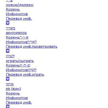
צריך
нужно/должен
Корень
Инфинитив
Перевод инф.
מאורר
вентилятор
Корень
א-ו-ר
Инфинитив
לְאַוְרֵר
Перевод инф.
проветривать
לשחק
играть/сыграть
Корень
ש-ח-ק
Инфинитив
לְשַׂחֵק
Перевод инф.
играть
אותה
её (вин.)
Корень
Инфинитив
Перевод инф.