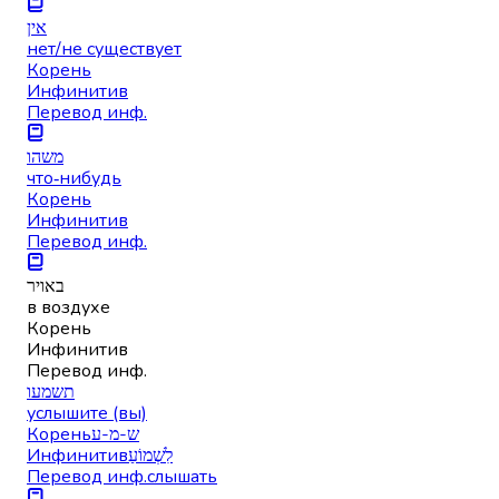
אין
нет/не существует
Корень
Инфинитив
Перевод инф.
משהו
что‑нибудь
Корень
Инфинитив
Перевод инф.
באויר
в воздухе
Корень
Инфинитив
Перевод инф.
תשמעו
услышите (вы)
Корень
ש-מ-ע
Инфинитив
לִשְׁמוֹעַ
Перевод инф.
слышать