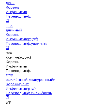
день
Корень
Инфинитив
Перевод инф.
ארוך
длинный
Корень
Инфинитив
לְהַאֲרִיךְ
Перевод инф.
удлинять
אהם
кхм (междом.)
Корень
Инфинитив
Перевод инф.
שרוף
сожжённый; «накуренный»
Корень
ש-ר-ף
Инфинитив
לִשְׂרוֹף
Перевод инф.
сжечь/жечь
קוש