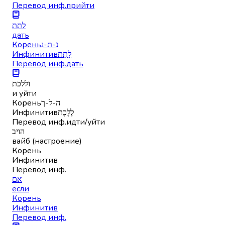
Перевод инф.
прийти
לתת
дать
Корень
נ-ת-נ
Инфинитив
לָתֵת
Перевод инф.
дать
וללכת
и уйти
Корень
ה-ל-ך
Инфинитив
לָלֶכֶת
Перевод инф.
идти/уйти
הויב
вайб (настроение)
Корень
Инфинитив
Перевод инф.
אם
если
Корень
Инфинитив
Перевод инф.