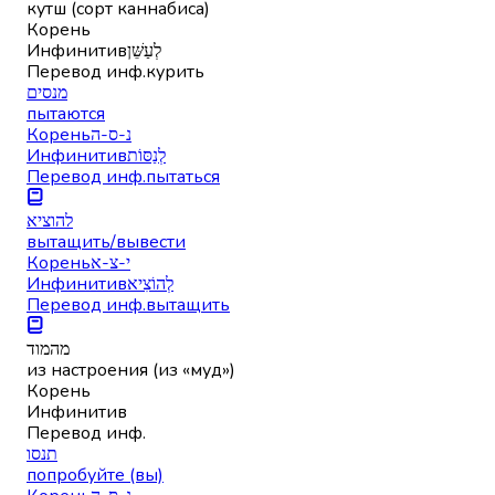
кутш (сорт каннабиса)
Корень
Инфинитив
לְעַשֵּׁן
Перевод инф.
курить
מנסים
пытаются
Корень
נ-ס-ה
Инфинитив
לְנַסּוֹת
Перевод инф.
пытаться
להוציא
вытащить/вывести
Корень
י-צ-א
Инфинитив
לְהוֹצִיא
Перевод инф.
вытащить
מהמוד
из настроения (из «муд»)
Корень
Инфинитив
Перевод инф.
תנסו
попробуйте (вы)