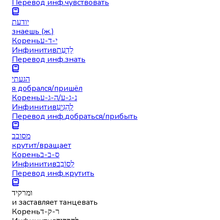
Перевод инф.
чувствовать
יודעת
знаешь (ж.)
Корень
י-ד-ע
Инфинитив
לָדַעַת
Перевод инф.
знать
הגעתי
я добрался/пришёл
Корень
נ-ג-ע/ה-ג-ע
Инфинитив
לְהַגִּיעַ
Перевод инф.
добраться/прибыть
מסובב
крутит/вращает
Корень
ס-ב-ב
Инфинитив
לְסוֹבֵב
Перевод инф.
крутить
ומרקיד
и заставляет танцевать
Корень
ר-ק-ד