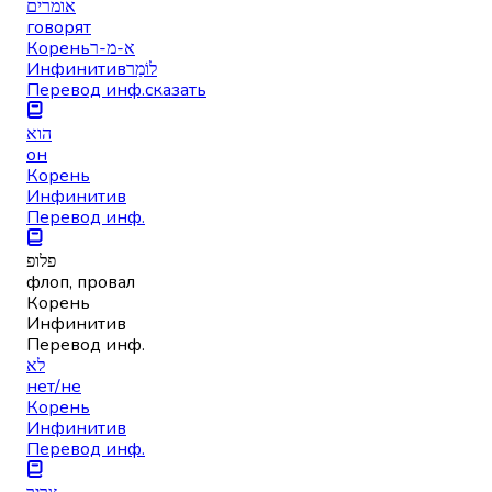
אומרים
говорят
Корень
א-מ-ר
Инфинитив
לוֹמַר
Перевод инф.
сказать
הוא
он
Корень
Инфинитив
Перевод инф.
פלופ
флоп, провал
Корень
Инфинитив
Перевод инф.
לא
нет/не
Корень
Инфинитив
Перевод инф.