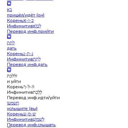
בא
пришёл/идёт (он)
Корень
ב-ו-א
Инфинитив
לָבוֹא
Перевод инф.
прийти
לתת
дать
Корень
נ-ת-נ
Инфинитив
לָתֵת
Перевод инф.
дать
וללכת
и уйти
Корень
ה-ל-ך
Инфинитив
לָלֶכֶת
Перевод инф.
идти/уйти
תשמעו
услышите (вы)
Корень
ש-מ-ע
Инфинитив
לִשְׁמוֹעַ
Перевод инф.
слышать