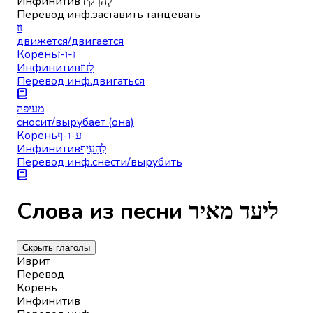
Инфинитив
לְהַרְקִיד
Перевод инф.
заставить танцевать
זז
движется/двигается
Корень
ז-ו-ז
Инфинитив
לָזוּז
Перевод инф.
двигаться
מעיפה
сносит/вырубает (она)
Корень
ע-ו-ף
Инфинитив
לְהָעִיף
Перевод инф.
снести/вырубить
Слова из песни ליעד מאיר
Скрыть глаголы
Иврит
Перевод
Корень
Инфинитив