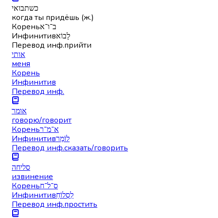
כשתבואי
когда ты придёшь (ж.)
Корень
ב־ו־א
Инфинитив
לָבוֹא
Перевод инф.
прийти
אותי
меня
Корень
Инфинитив
Перевод инф.
אומר
говорю/говорит
Корень
א־מ־ר
Инфинитив
לוֹמַר
Перевод инф.
сказать/говорить
סליחה
извинение
Корень
ס־ל־ח
Инфинитив
לִסְלוֹחַ
Перевод инф.
простить