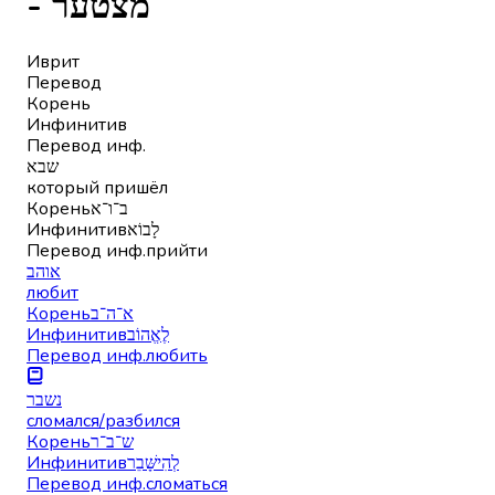
- מצטער
Иврит
Перевод
Корень
Инфинитив
Перевод инф.
שבא
который пришёл
Корень
ב־ו־א
Инфинитив
לָבוֹא
Перевод инф.
прийти
אוהב
любит
Корень
א־ה־ב
Инфинитив
לֶאֱהוֹב
Перевод инф.
любить
נשבר
сломался/разбился
Корень
ש־ב־ר
Инфинитив
לְהִישָּׁבֵר
Перевод инф.
сломаться