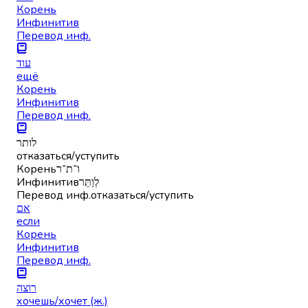
Корень
Инфинитив
Перевод инф.
עוד
ещё
Корень
Инфинитив
Перевод инф.
לותר
отказаться/уступить
Корень
ו־ת־ר
Инфинитив
לְוַתֵּר
Перевод инф.
отказаться/уступить
אם
если
Корень
Инфинитив
Перевод инф.
רוצה
хочешь/хочет (ж.)