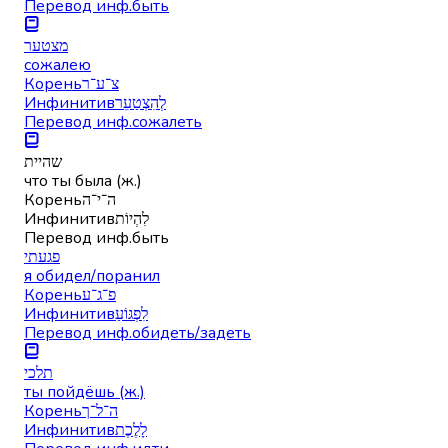
Перевод инф.
быть
מצטער
сожалею
Корень
צ־ע־ר
Инфинитив
לְהִצְטַעֵר
Перевод инф.
сожалеть
שהיית
что ты была (ж.)
Корень
ה־י־ה
Инфинитив
לִהְיוֹת
Перевод инф.
быть
פגעתי
я обидел/поранил
Корень
פ־ג־ע
Инфинитив
לִפְגּוֹעַ
Перевод инф.
обидеть/задеть
תלכי
ты пойдёшь (ж.)
Корень
ה־ל־ך
Инфинитив
לָלֶכֶת