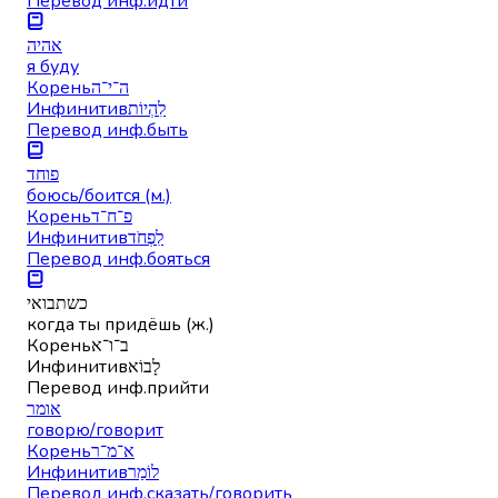
Перевод инф.
идти
אהיה
я буду
Корень
ה־י־ה
Инфинитив
לִהְיוֹת
Перевод инф.
быть
פוחד
боюсь/боится (м.)
Корень
פ־ח־ד
Инфинитив
לִפְחֹד
Перевод инф.
бояться
כשתבואי
когда ты придёшь (ж.)
Корень
ב־ו־א
Инфинитив
לָבוֹא
Перевод инф.
прийти
אומר
говорю/говорит
Корень
א־מ־ר
Инфинитив
לוֹמַר
Перевод инф.
сказать/говорить