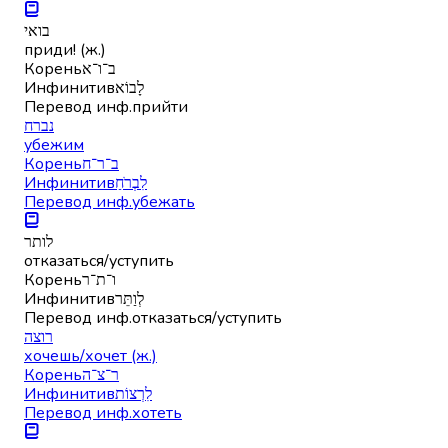
בואי
приди! (ж.)
Корень
ב־ו־א
Инфинитив
לָבוֹא
Перевод инф.
прийти
נברח
убежим
Корень
ב־ר־ח
Инфинитив
לִבְרֹחַ
Перевод инф.
убежать
לותר
отказаться/уступить
Корень
ו־ת־ר
Инфинитив
לְוַתֵּר
Перевод инф.
отказаться/уступить
רוצה
хочешь/хочет (ж.)
Корень
ר־צ־ה
Инфинитив
לִרְצוֹת
Перевод инф.
хотеть