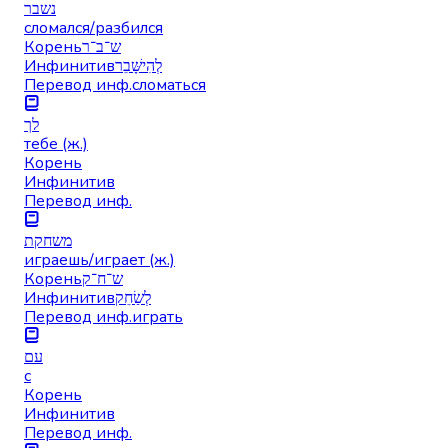
נשבר
сломался/разбился
Корень
ש־ב־ר
Инфинитив
לְהִישָּׁבֵר
Перевод инф.
сломаться
לך
тебе (ж.)
Корень
Инфинитив
Перевод инф.
משחקת
играешь/играет (ж.)
Корень
ש־ח־ק
Инфинитив
לְשַׂחֵק
Перевод инф.
играть
עם
с
Корень
Инфинитив
Перевод инф.