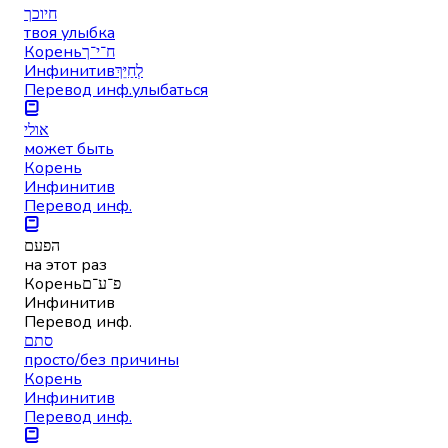
חיוכך
твоя улыбка
Корень
ח־י־ך
Инфинитив
לְחַיֵּךְ
Перевод инф.
улыбаться
אולי
может быть
Корень
Инфинитив
Перевод инф.
הפעם
на этот раз
Корень
פ־ע־ם
Инфинитив
Перевод инф.
סתם
просто/без причины
Корень
Инфинитив
Перевод инф.