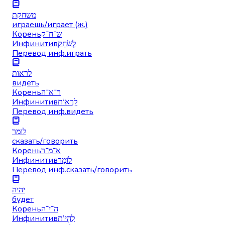
משחקת
играешь/играет (ж.)
Корень
ש־ח־ק
Инфинитив
לְשַׂחֵק
Перевод инф.
играть
לראות
видеть
Корень
ר־א־ה
Инфинитив
לִרְאוֹת
Перевод инф.
видеть
לומר
сказать/говорить
Корень
א־מ־ר
Инфинитив
לוֹמַר
Перевод инф.
сказать/говорить
יהיה
будет
Корень
ה־י־ה
Инфинитив
לִהְיוֹת