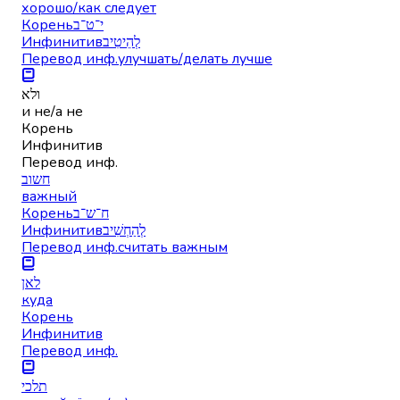
хорошо/как следует
Корень
י־ט־ב
Инфинитив
לְהֵיטִיב
Перевод инф.
улучшать/делать лучше
ולא
и не/а не
Корень
Инфинитив
Перевод инф.
חשוב
важный
Корень
ח־ש־ב
Инфинитив
לְהַחְשִׁיב
Перевод инф.
считать важным
לאן
куда
Корень
Инфинитив
Перевод инф.
תלכי