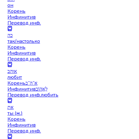
он
Корень
Инфинитив
Перевод инф.
כה
так/настолько
Корень
Инфинитив
Перевод инф.
אוהב
любит
Корень
א־ה־ב
Инфинитив
לֶאֱהוֹב
Перевод инф.
любить
את
ты (ж.)
Корень
Инфинитив
Перевод инф.