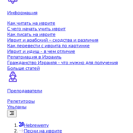
Информация
Как читать на иврите
С чего начать учить иврит
Как писать на иврите
Иврит и арабский – сходства и различия
Как перевести с иврита по картинке
Иврит и идиш - в чем отличие
Репатриация в Израиль
Гражданство Израиля - что нужно для получения
Больше статей
Преподаватели
Репетиторы
Ульпаны
Hebrewerry
Песни на иврите