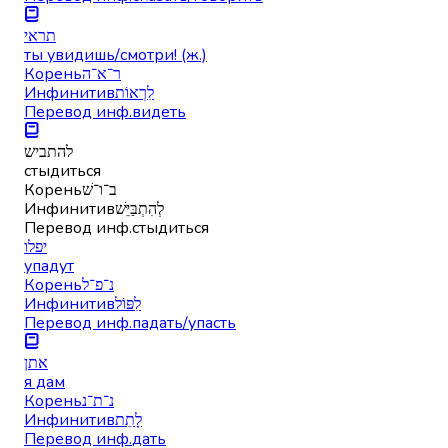
תראי
ты увидишь/смотри! (ж.)
Корень
ר־א־ה
Инфинитив
לִרְאוֹת
Перевод инф.
видеть
להתביש
стыдиться
Корень
ב־ו־שׁ
Инфинитив
לְהִתְבַּיֵּשׁ
Перевод инф.
стыдиться
יפלו
упадут
Корень
נ־פ־ל
Инфинитив
לִפּוֹל
Перевод инф.
падать/упасть
אתן
я дам
Корень
נ־ת־נ
Инфинитив
לָתֵת
Перевод инф.
дать