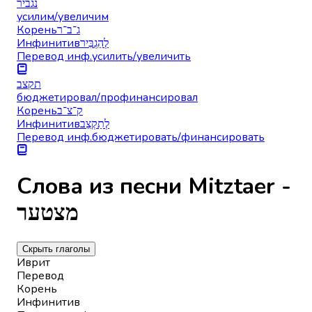
נגביר
усилим/увеличим
Корень
ג־ב־ר
Инфинитив
לְהַגְבִּיר
Перевод инф.
усилить/увеличить
תקצב
бюджетировал/профинансировал
Корень
ק־צ־ב
Инфинитив
לְתַקְצֵב
Перевод инф.
бюджетировать/финансировать
Слова из песни Mitztaer -
מצטער
Скрыть глаголы
Иврит
Перевод
Корень
Инфинитив