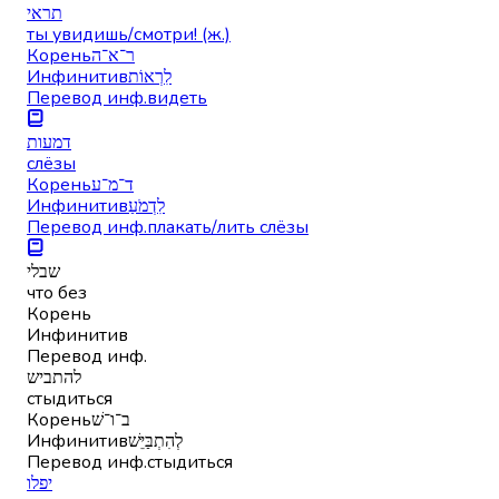
תראי
ты увидишь/смотри! (ж.)
Корень
ר־א־ה
Инфинитив
לִרְאוֹת
Перевод инф.
видеть
דמעות
слёзы
Корень
ד־מ־ע
Инфинитив
לִדְמֹעַ
Перевод инф.
плакать/лить слёзы
שבלי
что без
Корень
Инфинитив
Перевод инф.
להתביש
стыдиться
Корень
ב־ו־שׁ
Инфинитив
לְהִתְבַּיֵּשׁ
Перевод инф.
стыдиться
יפלו