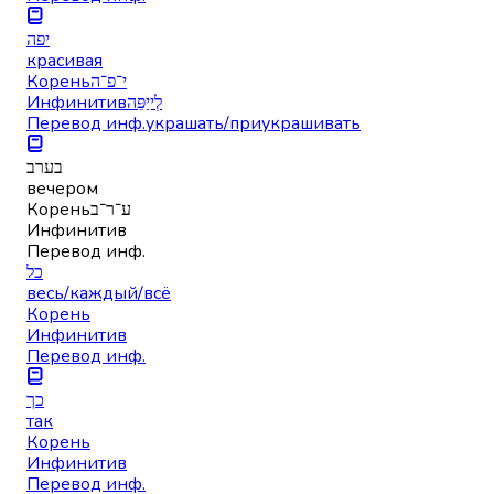
יפה
красивая
Корень
י־פ־ה
Инфинитив
לְייַפֵּה
Перевод инф.
украшать/приукрашивать
בערב
вечером
Корень
ע־ר־ב
Инфинитив
Перевод инф.
כל
весь/каждый/всё
Корень
Инфинитив
Перевод инф.
כך
так
Корень
Инфинитив
Перевод инф.