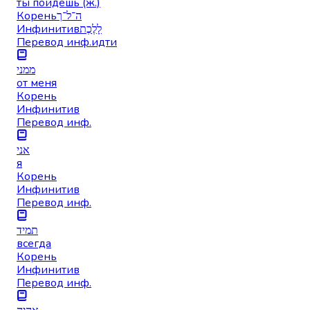
ты пойдёшь (ж.)
Корень
ה־ל־ך
Инфинитив
לָלֶכֶת
Перевод инф.
идти
ממני
от меня
Корень
Инфинитив
Перевод инф.
אני
я
Корень
Инфинитив
Перевод инф.
תמיד
всегда
Корень
Инфинитив
Перевод инф.