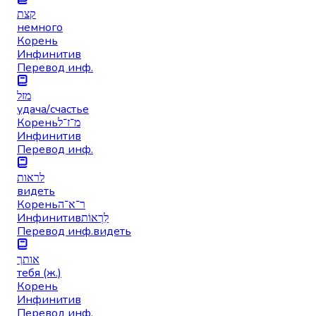
קצת
немного
Корень
Инфинитив
Перевод инф.
מזל
удача/счастье
Корень
מ־ז־ל
Инфинитив
Перевод инф.
לראות
видеть
Корень
ר־א־ה
Инфинитив
לִרְאוֹת
Перевод инф.
видеть
אותך
тебя (ж.)
Корень
Инфинитив
Перевод инф.