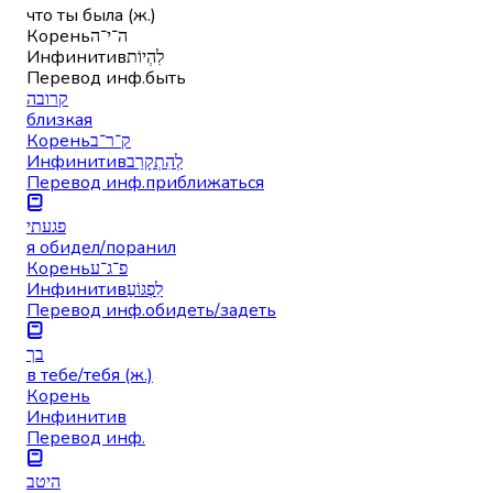
что ты была (ж.)
Корень
ה־י־ה
Инфинитив
לִהְיוֹת
Перевод инф.
быть
קרובה
близкая
Корень
ק־ר־ב
Инфинитив
לְהִתְקָרֵב
Перевод инф.
приближаться
פגעתי
я обидел/поранил
Корень
פ־ג־ע
Инфинитив
לִפְגּוֹעַ
Перевод инф.
обидеть/задеть
בך
в тебе/тебя (ж.)
Корень
Инфинитив
Перевод инф.
היטב