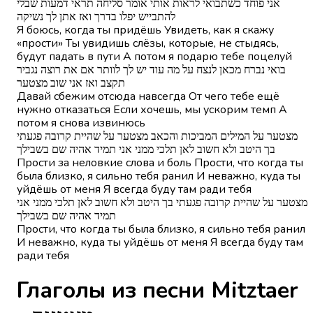
אני פוחד כשתבואי לראות אותי אומר סליחה תראי דמעות שבלי
להתבייש יפלו בדרך ואז אתן לך נשיקה
Я боюсь, когда ты придёшь Увидеть, как я скажу
«прости» Ты увидишь слёзы, которые, не стыдясь,
будут падать в пути А потом я подарю тебе поцелуй
בואי נברח מכאן לנצח על מה עוד יש לך לוותר אם את רוצה נגביר
תקצב ואז אני שוב מצטער
Давай сбежим отсюда навсегда От чего тебе ещё
нужно отказаться Если хочешь, мы ускорим темп А
потом я снова извинюсь
מצטער על המילים המביכות והכאב מצטער על שהיית קרובה פגעתי
בך היטב ולא חשוב לאן תלכי ממני אני תמיד אהיה שם בשבילך
Прости за неловкие слова и боль Прости, что когда ты
была близко, я сильно тебя ранил И неважно, куда ты
уйдёшь от меня Я всегда буду там ради тебя
מצטער על שהיית קרובה פגעתי בך היטב ולא חשוב לאן תלכי ממני אני
תמיד אהיה שם בשבילך
Прости, что когда ты была близко, я сильно тебя ранил
И неважно, куда ты уйдёшь от меня Я всегда буду там
ради тебя
Глаголы из песни Mitztaer