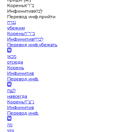
Корень
ב־ו־א
Инфинитив
לָבוֹא
Перевод инф.
прийти
נברח
убежим
Корень
ב־ר־ח
Инфинитив
לִבְרֹחַ
Перевод инф.
убежать
מכאן
отсюда
Корень
Инфинитив
Перевод инф.
לנצח
навсегда
Корень
נ־צ־ח
Инфинитив
Перевод инф.
מה
что