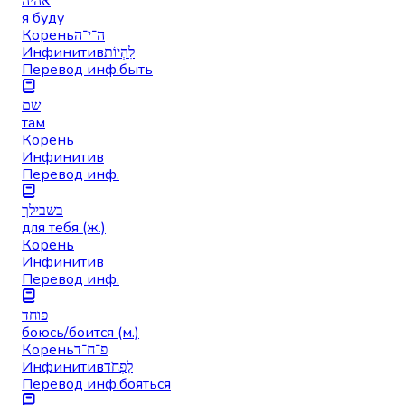
אהיה
я буду
Корень
ה־י־ה
Инфинитив
לִהְיוֹת
Перевод инф.
быть
שם
там
Корень
Инфинитив
Перевод инф.
בשבילך
для тебя (ж.)
Корень
Инфинитив
Перевод инф.
פוחד
боюсь/боится (м.)
Корень
פ־ח־ד
Инфинитив
לִפְחֹד
Перевод инф.
бояться