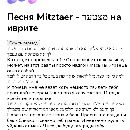
Песня Mitztaer - מצטער на
иврите
Скрыть перевод
מי ההוא שבא אלייך הוא כה אוהב את חיוכך אולי הפעם סתם נשבר
לך את משחקת עם עצמך
Кто это, кто пришёл к тебе Он так любит твою улыбку
Может, на этот раз ты просто надломилась Ты играешь
сама с собой
ולמה לי אין קצת מזל לראות אותך יפה בערב כל כך הרבה יש לי לומר
ואז הכל יהיה בסדר
И почему мне не везёт хоть немного Увидеть тебя
красивой вечером Так много я хочу сказать И тогда
всё будет в порядке
מצטער על המילים המביכות והכאב מצטער על שהיית קרובה פגעתי
בך היטב ולא חשוב לאן תלכי ממני אני תמיד אהיה שם בשבילך
Прости за неловкие слова и боль Прости, что когда ты
была близко, я сильно тебя ранил И неважно, куда ты
уйдёшь от меня Я всегда буду там ради тебя