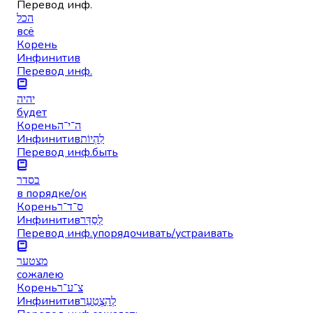
Перевод инф.
הכל
всё
Корень
Инфинитив
Перевод инф.
יהיה
будет
Корень
ה־י־ה
Инфинитив
לִהְיוֹת
Перевод инф.
быть
בסדר
в порядке/ок
Корень
ס־ד־ר
Инфинитив
לְסַדֵּר
Перевод инф.
упорядочивать/устраивать
מצטער
сожалею
Корень
צ־ע־ר
Инфинитив
לְהִצְטַעֵר