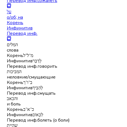
Перевод инф.
сожалеть
על
о/об; на
Корень
Инфинитив
Перевод инф.
המלים
слова
Корень
מ־ל־ל
Инфинитив
לְדַבֵּר
Перевод инф.
говорить
המביכות
неловкие/смущающие
Корень
ב־ו־ך
Инфинитив
לְהַבִּיךְ
Перевод инф.
смущать
והכאב
и боль
Корень
כ־א־ב
Инфинитив
לִכְאוֹב
Перевод инф.
болеть (о боли)
שהיית