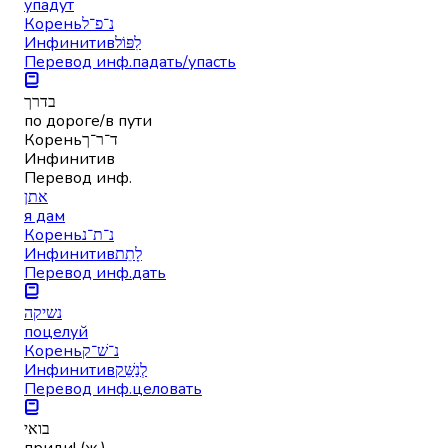
упадут
Корень
נ־פ־ל
Инфинитив
לִפּוֹל
Перевод инф.
падать/упасть
בדרך
по дороге/в пути
Корень
ד־ר־ך
Инфинитив
Перевод инф.
אתן
я дам
Корень
נ־ת־נ
Инфинитив
לָתֵת
Перевод инф.
дать
נשיקה
поцелуй
Корень
נ־שׁ־ק
Инфинитив
לְנַשֵּׁק
Перевод инф.
целовать
בואי
приди! (ж.)