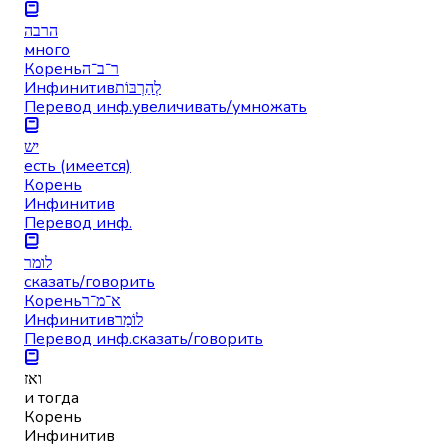
הרבה
много
Корень
ר־ב־ה
Инфинитив
לְהַרְבּוֹת
Перевод инф.
увеличивать/умножать
יש
есть (имеется)
Корень
Инфинитив
Перевод инф.
לומר
сказать/говорить
Корень
א־מ־ר
Инфинитив
לוֹמַר
Перевод инф.
сказать/говорить
ואז
и тогда
Корень
Инфинитив