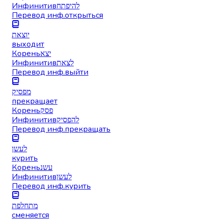
Инфинитив
להיפתח
Перевод инф.
открыться
יוצאת
выходит
Корень
יצא
Инфинитив
לצאת
Перевод инф.
выйти
מפסיק
прекращает
Корень
פסק
Инфинитив
להפסיק
Перевод инф.
прекращать
לעשן
курить
Корень
עשנ
Инфинитив
לעשן
Перевод инф.
курить
מתחלפת
сменяется