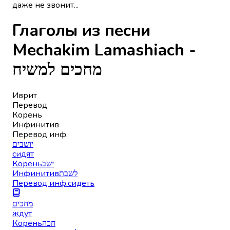
даже не звонит...
Глаголы из песни
Mechakim Lamashiach -
מחכים למשיח
Иврит
Перевод
Корень
Инфинитив
Перевод инф.
יושבים
сидят
Корень
ישב
Инфинитив
לשבת
Перевод инф.
сидеть
מחכים
ждут
Корень
חכה