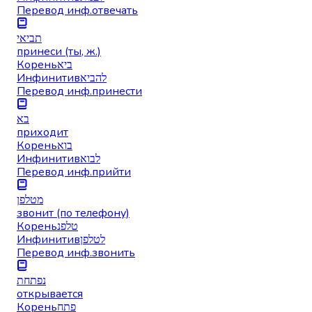
Перевод инф.
отвечать
תביאי
принеси (ты, ж.)
Корень
ביא
Инфинитив
להביא
Перевод инф.
принести
בא
приходит
Корень
בוא
Инфинитив
לבוא
Перевод инф.
прийти
מטלפן
звонит (по телефону)
Корень
טלפנ
Инфинитив
לטלפן
Перевод инф.
звонить
נפתחת
открывается
Корень
פתח