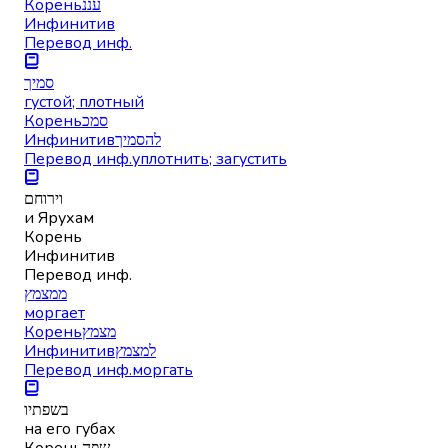
Корень
עננ
Инфинитив
Перевод инф.
סמיך
густой; плотный
Корень
סמכ
Инфинитив
להסמיך
Перевод инф.
уплотнить; загустить
וירוחם
и Ярухам
Корень
Инфинитив
Перевод инф.
ממצמץ
моргает
Корень
מצמץ
Инфинитив
למצמץ
Перевод инф.
моргать
בשפתיו
на его губах
Корень
שפה