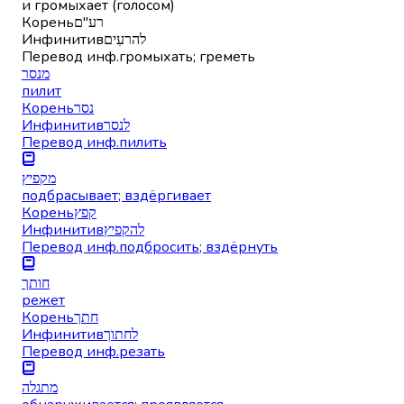
и громыхает (голосом)
Корень
רע"ם
Инфинитив
להרעִים
Перевод инф.
громыхать; греметь
מנסר
пилит
Корень
נסר
Инфинитив
לנסר
Перевод инф.
пилить
מקפיץ
подбрасывает; вздёргивает
Корень
קפץ
Инфинитив
להקפיץ
Перевод инф.
подбросить; вздёрнуть
חותך
режет
Корень
חתך
Инфинитив
לחתוך
Перевод инф.
резать
מתגלה