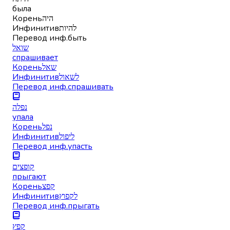
была
Корень
היה
Инфинитив
להיות
Перевод инф.
быть
שואל
спрашивает
Корень
שאל
Инфинитив
לשאול
Перевод инф.
спрашивать
נפלה
упала
Корень
נפל
Инфинитив
ליפול
Перевод инф.
упасть
קופצים
прыгают
Корень
קפצ
Инфинитив
לקפוץ
Перевод инф.
прыгать
קפץ