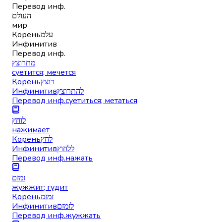
Перевод инф.
העולם
мир
Корень
עלמ
Инфинитив
Перевод инф.
מתרוצץ
суетится; мечется
Корень
רוצץ
Инфинитив
להתרוצץ
Перевод инф.
суетиться; метаться
לוחץ
нажимает
Корень
לחץ
Инфинитив
ללחוץ
Перевод инф.
нажать
זמזם
жужжит; гудит
Корень
זמזמ
Инфинитив
לזמזם
Перевод инф.
жужжать