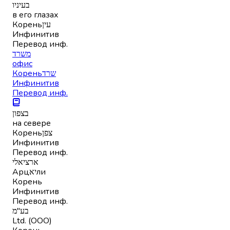
בעיניו
в его глазах
Корень
עין
Инфинитив
Перевод инф.
משרד
офис
Корень
שרד
Инфинитив
Перевод инф.
בצפון
на севере
Корень
צפן
Инфинитив
Перевод инф.
ארציאלי
Арцיאли
Корень
Инфинитив
Перевод инф.
בע"מ
Ltd. (ООО)