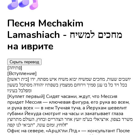
Песня Mechakim
Lamashiach - מחכים למשיח
на иврите
Скрыть перевод
[פתיחה]
[Вступление]
[בית ראשון] יושבים שעות, מחכים שמשיח יבוא משיח איש מפתח, ידו
בכל ויד כל בו ענן סמיך וירוחם ממצמץ בשפתיו יהודה מסתכל בשעון
ומפלבל בעיניו
[Куплет первый] Сидят часами, ждут, что Мессия
придет Мессия — ключевая фигура, его рука во всем,
и рука всех — в нем Тучная туча, а Йерухам шевелит
губами Йехуда смотрит на часы и закатывает глаза
משרד בצפון, ארציאלי בע"מ יועץ אחר הצהריים ובחוץ, העולם מתרוצץ
"!לוחץ, זמזם עונה, "תביאי לנו קפה
Офис на севере, «Арцיאли Лтд.» — консультант После