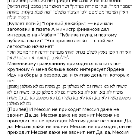
[Припев] Мессия не придет Мессия и не позвонит
[בית חמישי] דצמבר המר", זעקו כותרות בעיתון" ושר האוצר נתן במבט
ראיון הציבור מטומטם ולכן הציבור משלם" "מה שבא בקלות, באותה
הקלות יעלם
[Куплет пятый] "Горький декабрь", — кричали
заголовки в газете А министр финансов дал
интервью на «Мабат» "Публика глупа, и поэтому
публика платит" "Что пришло легко — с той же
легкостью исчезнет"
האזרח הקטן נאלץ לשלם בגדול ואותי מעניינת ירדנה יותר מהכול הולך
למילואים, כן וסופר את הכסף שאין
Маленькому гражданину приходится платить по-
крупному А меня больше всего интересует Ярдена
Иду на сборы в резерв, да, и считаю деньги, которых
нет
[פזמון] ומשיח לא בא משיח גם לא מטלפן כן, כן, משיח גם לא מטלפן
משיח לא בא, הוא לא בא משיח גם לא מטלפן כן, כן, משיח גם לא
מטלפן משיח לא בא, הוא לא בא משיח גם לא מטלפן, לא כן, כן, משיח
גם לא מטלפן...
[Припев] И Мессия не приходит Мессия даже не
звонит Да, да, Мессия даже не звонит Мессия не
приходит, он не приходит Мессия даже не звонит Да,
да, Мессия даже не звонит Мессия не приходит, он не
приходит Мессия даже не звонит, нет Да, да, Мессия