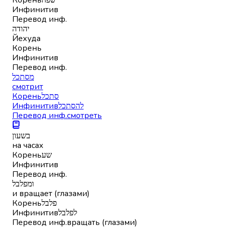
Инфинитив
Перевод инф.
יהודה
Йехуда
Корень
Инфинитив
Перевод инф.
מסתכל
смотрит
Корень
סתכל
Инфинитив
להסתכל
Перевод инф.
смотреть
בשעון
на часах
Корень
שע
Инфинитив
Перевод инф.
ומפלבל
и вращает (глазами)
Корень
פלבל
Инфинитив
לפלבל
Перевод инф.
вращать (глазами)