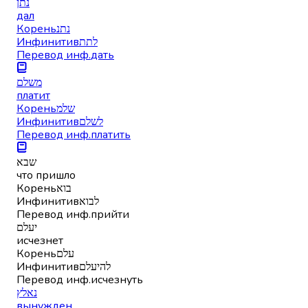
נתן
дал
Корень
נתנ
Инфинитив
לתת
Перевод инф.
дать
משלם
платит
Корень
שלמ
Инфинитив
לשלם
Перевод инф.
платить
שבא
что пришло
Корень
בוא
Инфинитив
לבוא
Перевод инф.
прийти
יעלם
исчезнет
Корень
עלם
Инфинитив
להיעלם
Перевод инф.
исчезнуть
נאלץ
вынужден