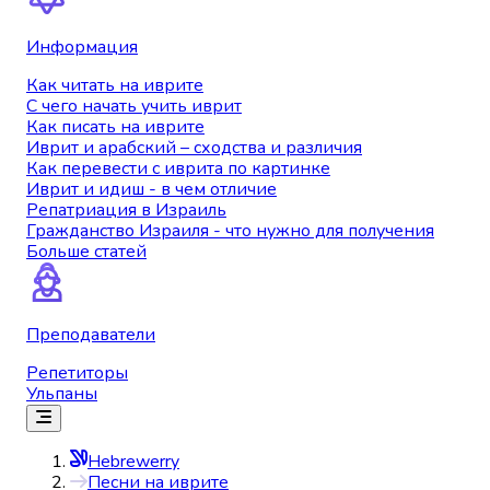
Информация
Как читать на иврите
С чего начать учить иврит
Как писать на иврите
Иврит и арабский – сходства и различия
Как перевести с иврита по картинке
Иврит и идиш - в чем отличие
Репатриация в Израиль
Гражданство Израиля - что нужно для получения
Больше статей
Преподаватели
Репетиторы
Ульпаны
Hebrewerry
Песни на иврите