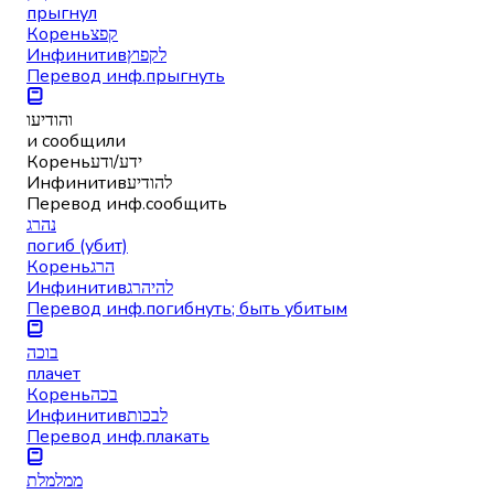
прыгнул
Корень
קפצ
Инфинитив
לקפוץ
Перевод инф.
прыгнуть
והודיעו
и сообщили
Корень
ידע/ודע
Инфинитив
להודיע
Перевод инф.
сообщить
נהרג
погиб (убит)
Корень
הרג
Инфинитив
להיהרג
Перевод инф.
погибнуть; быть убитым
בוכה
плачет
Корень
בכה
Инфинитив
לבכות
Перевод инф.
плакать
ממלמלת