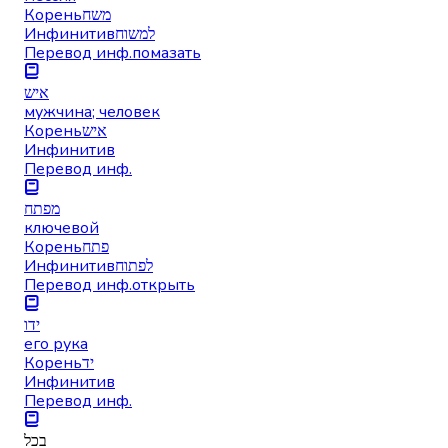
Корень
משח
Инфинитив
למשוח
Перевод инф.
помазать
איש
мужчина; человек
Корень
איש
Инфинитив
Перевод инф.
מפתח
ключевой
Корень
פתח
Инфинитив
לפתוח
Перевод инф.
открыть
ידו
его рука
Корень
יד
Инфинитив
Перевод инф.
בכל