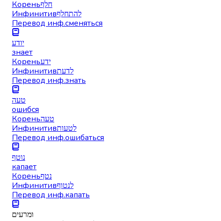
Корень
חלף
Инфинитив
להתחלף
Перевод инф.
сменяться
יודע
знает
Корень
ידע
Инфинитив
לדעת
Перевод инф.
знать
טעה
ошибся
Корень
טעה
Инфинитив
לטעות
Перевод инф.
ошибаться
נוטף
капает
Корень
נטף
Инфинитив
לנטוף
Перевод инф.
капать
ומרעים