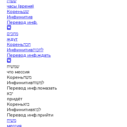
שעות
часы (время)
Корень
שע
Инфинитив
Перевод инф.
מחכים
ждут
Корень
חכה
Инфинитив
לחכות
Перевод инф.
ждать
שמשיח
что мессия
Корень
משח
Инфинитив
למשוח
Перевод инф.
помазать
יבא
придёт
Корень
בוא
Инфинитив
לבוא
Перевод инф.
прийти
משיח
мессия