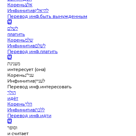
Корень
אלצ
Инфинитив
להיאלץ
Перевод инф.
быть вынужденным
לשלם
платить
Корень
שלמ
Инфинитив
לשלם
Перевод инф.
платить
מענינת
интересует (она)
Корень
עני"נ
Инфинитив
לעניין
Перевод инф.
интересовать
הולך
идёт
Корень
הלך
Инфинитив
ללכת
Перевод инф.
идти
וסופר
и считает