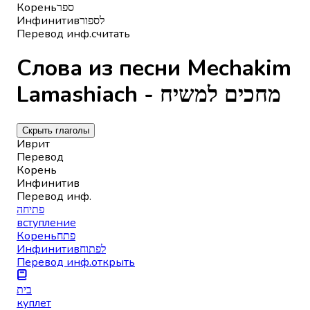
Корень
ספר
Инфинитив
לספור
Перевод инф.
считать
Слова из песни Mechakim
Lamashiach - מחכים למשיח
Скрыть глаголы
Иврит
Перевод
Корень
Инфинитив
Перевод инф.
פתיחה
вступление
Корень
פתח
Инфинитив
לפתוח
Перевод инф.
открыть
בית
куплет