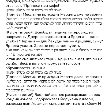
полудня, а снаружи — мир суетится Нажимает, зуммер
отвечает: "Принеси нам кофе!"
[פזמון] משיח לא בא משיח גם לא מטלפן
[Припев] Мессия не приходит Мессия даже не звонит
[בית שני] שתיקה כללית, חמישה אנשים מתוחים הדלת נפתחת וירדנה,
כולה חיוכים "השחור ליהודה, התה לארציאלי הבן" ירדנה יוצאת, עזרא
לא מפסיק לעשן
[Куплет второй] Всеобщая тишина, пятеро людей
напряжены Дверь распахивается, и Ярдена — одна
улыбка "Черный — для Йехуды, чай — Арцияли, сыну"
Ярдена уходит, Эзра не перестает курить
הנה כי כן מתחלפת שעה בשעה זקן ארציאלי יודע שהוא לא טעה נוטף
זיעה ומרעים בקולו על הבן
И так час сменяет час Старик Арцияли знает, что он не
ошибся Весь в поту, он громовым голосом
обрушивается на сына
[פזמון] משיח לא בא משיח גם לא מטלפן
[Припев] Мессия не приходит Мессия даже не звонит
[בית שלישי] פעמון הכניסה מנסר את אוושת המזגן מקפיץ את ירוחם
לדלת, חותך בעשן ארציאלי הבן מסתכל על אביו מהצד ובפתח מתגלה
שוטר עם הכובע ביד
[Куплет третий] Входной звонок распарывает шорох
кондиционера Подбрасывает Йерухама к двери,
разрезая дым Арцияли, сын, смотрит на отца сбоку И