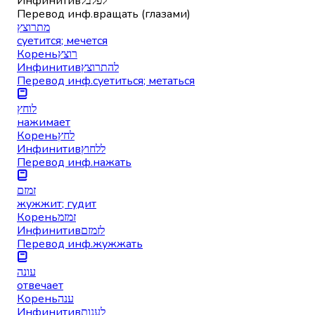
Инфинитив
לפלבל
Перевод инф.
вращать (глазами)
מתרוצץ
суетится; мечется
Корень
רוצץ
Инфинитив
להתרוצץ
Перевод инф.
суетиться; метаться
לוחץ
нажимает
Корень
לחץ
Инфинитив
ללחוץ
Перевод инф.
нажать
זמזם
жужжит; гудит
Корень
זמזמ
Инфинитив
לזמזם
Перевод инф.
жужжать
עונה
отвечает
Корень
ענה
Инфинитив
לענות