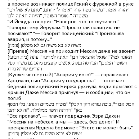
в проеме возникает полицейский с фуражкой в руке
"ויהודה אומר, "משהו בטח קרה "אומר לו ירוחם, "סתם לא שולחים
משטרה "-אומר השוטר, "הייתה תאונה ולכן
"И Йехуда говорит: "Наверно, что-то случилось"
"Говорит ему Йерухам: "Просто так полицию не
посылают" "— Говорит полицейский: "Произошла
авария, и потому…"
[פזמון] משיח לא בא משיח גם לא מטלפן
[Припев] Мессия не приходит Мессия даже не звонит
[בית רביעי] תאונה למי?", שואל ארציאלי הבן" תאונה למדינה", עונה
השוטר המסכן" הבורסה נפלה, אנשים קופצים מהגג גם משיח קפץ
והודיעו שהוא נהרג
[Куплет четвертый] "Авария у кого?" — спрашивает
Арцияли, сын "Авария у государства", — отвечает
бедный полицейский Биржа рухнула, люди прыгают с
крыши Даже Мессия прыгнул — и сообщили, что он
погиб
הכול אבוד", בוכה עזרא דהן הקבלן" "משיח בשמיים ואנחנו, בלי הכסף
כאן" "וירדנה היפה ממלמלת, "זה לא יתכן
"Все пропало", — плачет подрядчик Эзра Дахан
"Мессия на небесах, а мы — здесь, без денег" И
прекрасная Ярдена бормочет: "Этого не может быть"
[פזמון] משיח לא יבוא משיח גם לא יטלפן