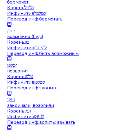
бормочет
Корень
מלמל
Инфинитив
למלמל
Перевод инф.
бормотать
יתכן
возможно (буд.)
Корень
כונ
Инфинитив
להיתכן
Перевод инф.
быть возможным
יטלפן
позвонит
Корень
טלפנ
Инфинитив
לטלפן
Перевод инф.
звонить
זעקו
закричали; возопили
Корень
זעק
Инфинитив
לזעוק
Перевод инф.
вопить; взывать