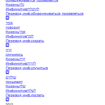
обнаруживается; проявляется
Корень
גלה
Инфинитив
להתגלות
Перевод инф.
обнаруживаться; проявляться
אומר
говорит
Корень
אמר
Инфинитив
לומר
Перевод инф.
сказать
קרה
случилось
Корень
קרה
Инфинитив
לקרות
Перевод инф.
случиться
שולחים
посылают
Корень
שלח
Инфинитив
לשלוח
Перевод инф.
послать
היתה