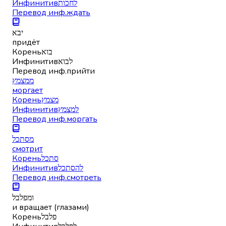
Инфинитив
לחכות
Перевод инф.
ждать
יבא
придёт
Корень
בוא
Инфинитив
לבוא
Перевод инф.
прийти
ממצמץ
моргает
Корень
מצמץ
Инфинитив
למצמץ
Перевод инф.
моргать
מסתכל
смотрит
Корень
סתכל
Инфинитив
להסתכל
Перевод инф.
смотреть
ומפלבל
и вращает (глазами)
Корень
פלבל