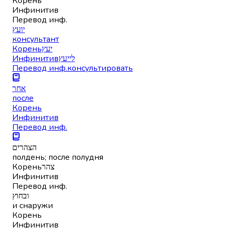
Корень
Инфинитив
Перевод инф.
יועץ
консультант
Корень
יעץ
Инфинитив
לייעץ
Перевод инф.
консультировать
אחר
после
Корень
Инфинитив
Перевод инф.
הצהרים
полдень; после полудня
Корень
צהר
Инфинитив
Перевод инф.
ובחוץ
и снаружи
Корень
Инфинитив