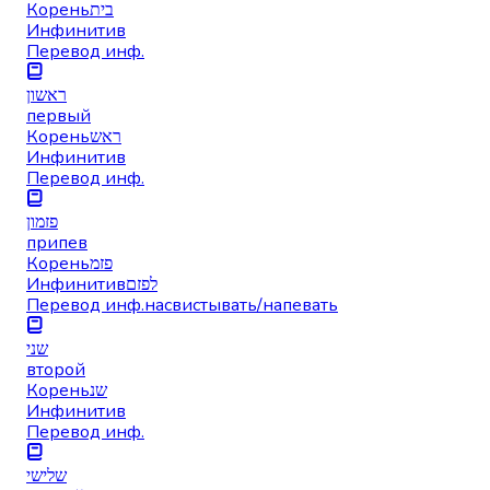
Корень
בית
Инфинитив
Перевод инф.
ראשון
первый
Корень
ראש
Инфинитив
Перевод инф.
פזמון
припев
Корень
פזמ
Инфинитив
לפזם
Перевод инф.
насвистывать/напевать
שני
второй
Корень
שנ
Инфинитив
Перевод инф.
שלישי