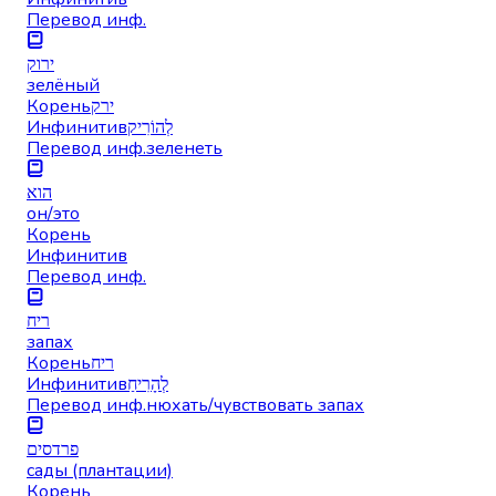
Перевод инф.
ירוק
зелёный
Корень
ירק
Инфинитив
לְהוֹרִיק
Перевод инф.
зеленеть
הוא
он/это
Корень
Инфинитив
Перевод инф.
ריח
запах
Корень
ריח
Инфинитив
לְהָרִיחַ
Перевод инф.
нюхать/чувствовать запах
פרדסים
сады (плантации)
Корень