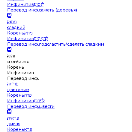
Инфинитив
לִנְטוֹעַ
Перевод инф.
сажать (деревья)
מתוק
сладкий
Корень
מתק
Инфинитив
לְהַמְתִּיק
Перевод инф.
подсластить/сделать сладким
והוא
и он/и это
Корень
Инфинитив
Перевод инф.
פריחה
цветение
Корень
פרח
Инфинитив
לִפְרוֹחַ
Перевод инф.
цвести
פראית
дикая
Корень
פרא