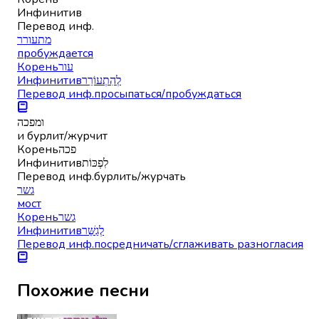
Инфинитив
Перевод инф.
מתעורר
пробуждается
Корень
עור
Инфинитив
לְהִתְעוֹרֵר
Перевод инф.
просыпаться/пробуждаться
ומפכה
и бурлит/журчит
Корень
פכה
Инфинитив
לִפְכּוֹת
Перевод инф.
бурлить/журчать
גשר
мост
Корень
גשר
Инфинитив
לְגַשֵּׁר
Перевод инф.
посредничать/сглаживать разногласия
Похожие песни