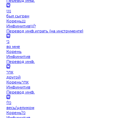
Перевод инф.
נוגן
был сыгран
Корень
נגנ
Инфинитив
לְנַגֵּן
Перевод инф.
играть (на инструменте)
בי
во мне
Корень
Инфинитив
Перевод инф.
אחר
другой
Корень
אחר
Инфинитив
Перевод инф.
כלו
весь/целиком
Корень
כל
Инфинитив