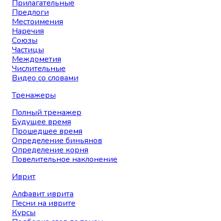
Прилагательные
Предлоги
Местоимения
Наречия
Союзы
Частицы
Междометия
Числительные
Видео со словами
Тренажеры
Полный тренажер
Будущее время
Прошедшее время
Определение биньянов
Определение корня
Повелительное наклонение
Иврит
Алфавит иврита
Песни на иврите
Курсы