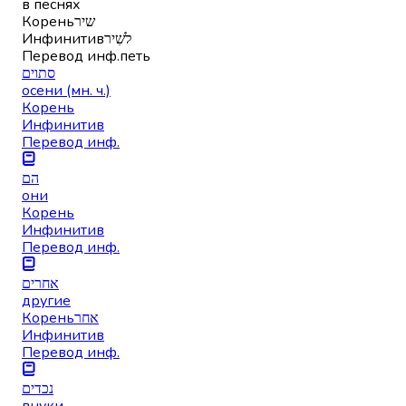
в песнях
Корень
שיר
Инфинитив
לשִׁיר
Перевод инф.
петь
סתוים
осени (мн. ч.)
Корень
Инфинитив
Перевод инф.
הם
они
Корень
Инфинитив
Перевод инф.
אחרים
другие
Корень
אחר
Инфинитив
Перевод инф.
נכדים
внуки