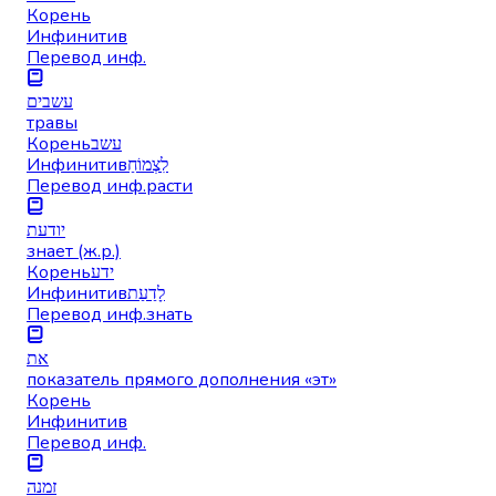
Корень
Инфинитив
Перевод инф.
עשבים
травы
Корень
עשב
Инфинитив
לִצְמוֹחַ
Перевод инф.
расти
יודעת
знает (ж.р.)
Корень
ידע
Инфинитив
לָדַעַת
Перевод инф.
знать
את
показатель прямого дополнения «эт»
Корень
Инфинитив
Перевод инф.
זמנה