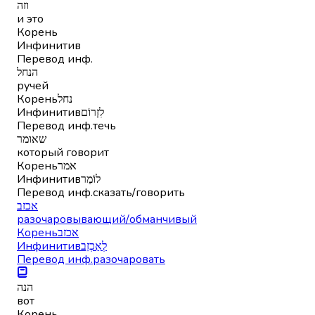
וזה
и это
Корень
Инфинитив
Перевод инф.
הנחל
ручей
Корень
נחל
Инфинитив
לִזְרוֹם
Перевод инф.
течь
שאומר
который говорит
Корень
אמר
Инфинитив
לוֹמַר
Перевод инф.
сказать/говорить
אכזב
разочаровывающий/обманчивый
Корень
אכזב
Инфинитив
לְאַכְזֵב
Перевод инф.
разочаровать
הנה
вот
Корень