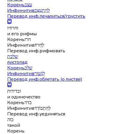
Корень
עצב
Инфинитив
לְהִתְעַצֵּב
Перевод инф.
печалиться/грустить
וחרוזיו
и его рифмы
Корень
חרז
Инфинитив
לַחְרוֹז
Перевод инф.
рифмовать
שלכת
листопад
Корень
שלכ
Инфинитив
לִנְשׁוֹר
Перевод инф.
облетать (о листве)
ובדידות
и одиночество
Корень
בדד
Инфинитив
לְהִתְבּוֹדֵד
Перевод инф.
уединяться
כזה
такой
Корень