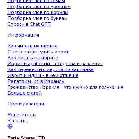
Подборка слов по темам
Подборка слов по уровням
Подборка слов по корням
Подборка слов по буквам
Спроси в Chat GPT
Информация
Как читать на иврите
С чего начать учить иврит
Как писать на иврите
Иврит и арабский – сходства и различия
Как перевести с иврита по картинке
Иврит и идиш - в чем отличие
Репатриация в Израиль
Гражданство Израиля - что нужно для получения
Больше статей
Преподаватели
Репетиторы
Ульпаны
Early Stage LTD.