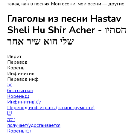
такая, как в песнях Мои осени, мои осени — другие
Глаголы из песни Hastav
Sheli Hu Shir Acher - הסתיו
שלי הוא שיר אחר
Иврит
Перевод
Корень
Инфинитив
Перевод инф.
נוגן
был сыгран
Корень
נגנ
Инфинитив
לְנַגֵּן
Перевод инф.
играть (на инструменте)
זוכה
получает/удостаивается
Корень
זכה