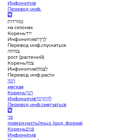
Инфинитив
Перевод инф.
במורדות
на склонах
Корень
ירד
Инфинитив
לָרֶדֶת
Перевод инф.
спускаться
צמיחה
рост (растений)
Корень
צמח
Инфинитив
לִצְמוֹחַ
Перевод инф.
расти
רכה
мягкая
Корень
רכך
Инфинитив
לְהִתְרַכֵּךְ
Перевод инф.
смягчаться
פני
поверхность/лицо (род. форма)
Корень
פנים
Инфинитив