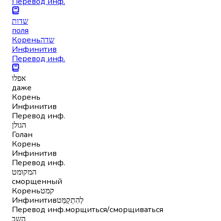
Перевод инф.
שדות
поля
Корень
שדה
Инфинитив
Перевод инф.
אפלו
даже
Корень
Инфинитив
Перевод инф.
הגולן
Голан
Корень
Инфинитив
Перевод инф.
המקומט
сморщенный
Корень
קמט
Инфинитив
לְהִתְקַמֵּט
Перевод инф.
морщиться/сморщиваться
השב