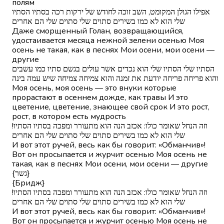
полям
אפילו הגולן המקומט, השב זוכה לחודש של ירקות רכה בסתיו הסתיו
שלי הוא לא כמו בשירים סתוים שלי סתוים שלי הם אחרים
Даже сморщенный Голан, возвращающийся,
удостаивается месяца нежной зелени осенью Моя
осень не такая, как в песнях Мои осени, мои осени —
другие
הסתיו שלי הסתיו שלי הוא נכדים אשר עולים בגשם סתיו כמו עשבים
והוא פריחה פריחה יודעת את זמנה והוא צמיחה צמיחה שיש עמה בינה
Моя осень, моя осень — это внуки которые
прорастают в осеннем дожде, как травы И это
цветение, цветение, знающее свой срок И это рост,
рост, в котором есть мудрость
!וזה הנחל שאומר כולו: אכזב הנה הוא מתעורר ומפכה בסתיו הסתיו
שלי הוא לא כמו בשירים סתוים שלי סתוים שלי הם אחרים
И вот этот ручей, весь как бы говорит: «Обманчив»!
Вот он просыпается и журчит осенью Моя осень не
такая, как в песнях Мои осени, мои осени — другие
{גשר}
{Бридж}
!וזה הנחל שאומר כולו: אכזב הנה הוא מתעורר ומפכה בסתיו הסתיו
שלי הוא לא כמו בשירים סתוים שלי סתוים שלי הם אחרים
И вот этот ручей, весь как бы говорит: «Обманчив»!
Вот он просыпается и журчит осенью Моя осень не