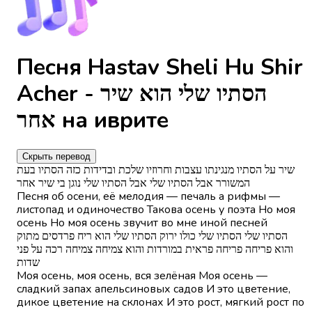
Песня Hastav Sheli Hu Shir
Acher - הסתיו שלי הוא שיר
אחר на иврите
Скрыть перевод
שיר על הסתיו מנגינתו עצבות וחרוזיו שלכת ובדידות כזה הסתיו בעת
המשורר אבל הסתיו שלי אבל הסתיו שלי נוגן בי שיר אחר
Песня об осени, её мелодия — печаль а рифмы —
листопад и одиночество Такова осень у поэта Но моя
осень Но моя осень звучит во мне иной песней
הסתיו שלי הסתיו שלי כולו ירוק הסתיו שלי הוא ריח פרדסים מתוק
והוא פריחה פריחה פראית במורדות והוא צמיחה צמיחה רכה על פני
שדות
Моя осень, моя осень, вся зелёная Моя осень —
сладкий запах апельсиновых садов И это цветение,
дикое цветение на склонах И это рост, мягкий рост по