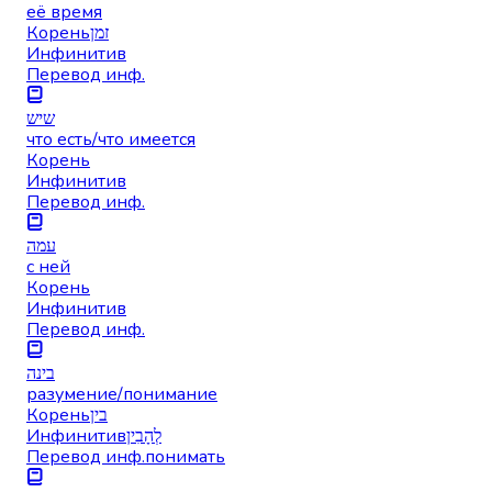
её время
Корень
זמן
Инфинитив
Перевод инф.
שיש
что есть/что имеется
Корень
Инфинитив
Перевод инф.
עמה
с ней
Корень
Инфинитив
Перевод инф.
בינה
разумение/понимание
Корень
בין
Инфинитив
לְהָבִין
Перевод инф.
понимать