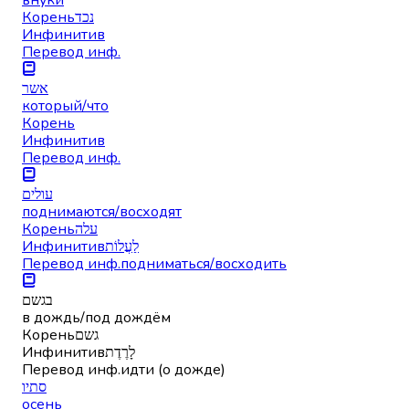
Корень
נכד
Инфинитив
Перевод инф.
אשר
который/что
Корень
Инфинитив
Перевод инф.
עולים
поднимаются/восходят
Корень
עלה
Инфинитив
לַעֲלוֹת
Перевод инф.
подниматься/восходить
בגשם
в дождь/под дождём
Корень
גשם
Инфинитив
לָרֶדֶת
Перевод инф.
идти (о дожде)
סתיו
осень