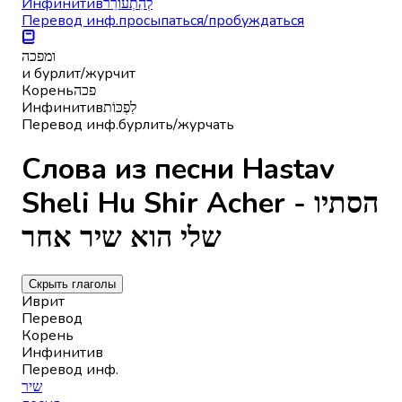
Инфинитив
לְהִתְעוֹרֵר
Перевод инф.
просыпаться/пробуждаться
ומפכה
и бурлит/журчит
Корень
פכה
Инфинитив
לִפְכּוֹת
Перевод инф.
бурлить/журчать
Слова из песни Hastav
Sheli Hu Shir Acher - הסתיו
שלי הוא שיר אחר
Скрыть глаголы
Иврит
Перевод
Корень
Инфинитив
Перевод инф.
שיר