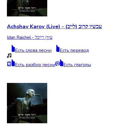
Achshav Karov (Live) - (עכשיו קרוב (לייב
Idan Raichel - עידן רייכל
Есть слова песни
Есть перевод
Есть разбор песни
Есть глаголы