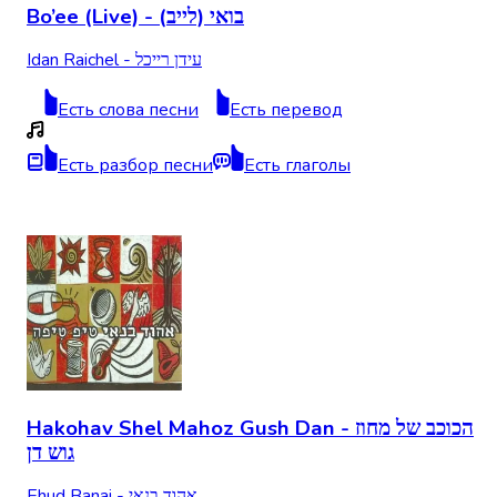
Bo’ee (Live) - (בואי (לייב
Idan Raichel - עידן רייכל
Есть слова песни
Есть перевод
Есть разбор песни
Есть глаголы
Hakohav Shel Mahoz Gush Dan - הכוכב של מחוז
גוש דן
Ehud Banai - אהוד בנאי