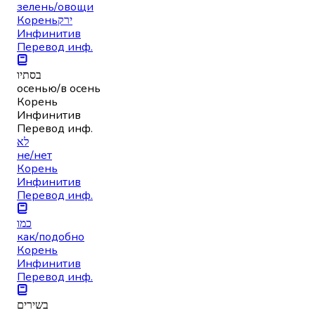
зелень/овощи
Корень
ירק
Инфинитив
Перевод инф.
בסתיו
осенью/в осень
Корень
Инфинитив
Перевод инф.
לא
не/нет
Корень
Инфинитив
Перевод инф.
כמו
как/подобно
Корень
Инфинитив
Перевод инф.
בשירים