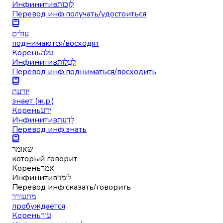
Инфинитив
לִזְכּוֹת
Перевод инф.
получать/удостоиться
עולים
поднимаются/восходят
Корень
עלה
Инфинитив
לַעֲלוֹת
Перевод инф.
подниматься/восходить
יודעת
знает (ж.р.)
Корень
ידע
Инфинитив
לָדַעַת
Перевод инф.
знать
שאומר
который говорит
Корень
אמר
Инфинитив
לוֹמַר
Перевод инф.
сказать/говорить
מתעורר
пробуждается
Корень
עור