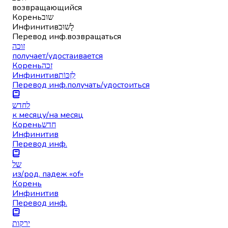
возвращающийся
Корень
שוב
Инфинитив
לָשׁוּב
Перевод инф.
возвращаться
זוכה
получает/удостаивается
Корень
זכה
Инфинитив
לִזְכּוֹת
Перевод инф.
получать/удостоиться
לחדש
к месяцу/на месяц
Корень
חדש
Инфинитив
Перевод инф.
של
из/род. падеж «of»
Корень
Инфинитив
Перевод инф.
ירקות