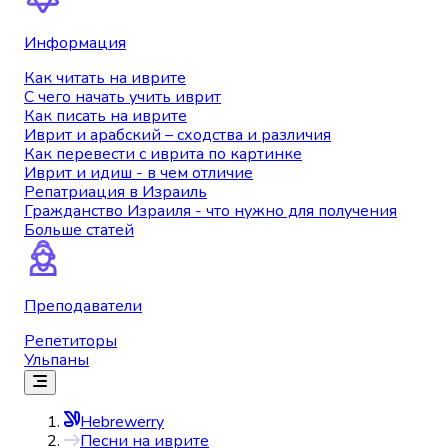
Информация
Как читать на иврите
С чего начать учить иврит
Как писать на иврите
Иврит и арабский – сходства и различия
Как перевести с иврита по картинке
Иврит и идиш - в чем отличие
Репатриация в Израиль
Гражданство Израиля - что нужно для получения
Больше статей
Преподаватели
Репетиторы
Ульпаны
Hebrewerry
Песни на иврите