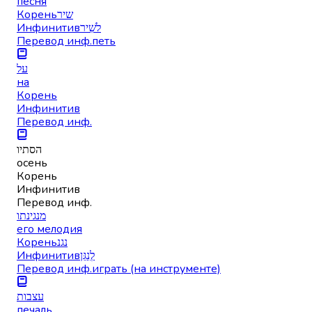
песня
Корень
שיר
Инфинитив
לשִׁיר
Перевод инф.
петь
על
на
Корень
Инфинитив
Перевод инф.
הסתיו
осень
Корень
Инфинитив
Перевод инф.
מנגינתו
его мелодия
Корень
נגנ
Инфинитив
לְנַגֵּן
Перевод инф.
играть (на инструменте)
עצבות
печаль