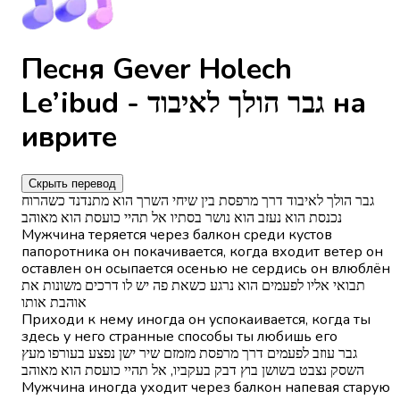
Песня Gever Holech
Le’ibud - גבר הולך לאיבוד на
иврите
Скрыть перевод
גבר הולך לאיבוד דרך מרפסת בין שיחי השרך הוא מתנדנד כשהרוח
נכנסת הוא נעזב הוא נושר בסתיו אל תהיי כועסת הוא מאוהב
Мужчина теряется через балкон среди кустов
папоротника он покачивается, когда входит ветер он
оставлен он осыпается осенью не сердись он влюблён
תבואי אליו לפעמים הוא נרגע כשאת פה יש לו דרכים משונות את
אוהבת אותו
Приходи к нему иногда он успокаивается, когда ты
здесь у него странные способы ты любишь его
גבר עוזב לפעמים דרך מרפסת מזמזם שיר ישן נפצע בעורפו מעץ
השסק נצבט בשושן בוץ דבק בעקביו, אל תהיי כועסת הוא מאוהב
Мужчина иногда уходит через балкон напевая старую