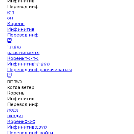
Инфинитив
Перевод инф.
הוא
он
Корень
Инфинитив
Перевод инф.
מתנדנד
раскачивается
Корень
נ-ד-נ-ד
Инфинитив
להתנדנד
Перевод инф.
раскачиваться
כשהרוח
когда ветер
Корень
Инфинитив
Перевод инф.
נכנסת
входит
Корень
כ-נ-ס
Инфинитив
להיכנס
Перевод инф.
войти