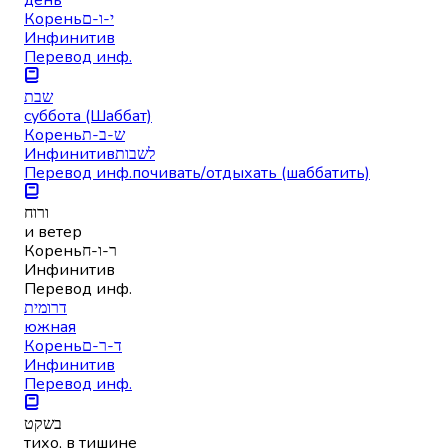
Корень
י-ו-ם
Инфинитив
Перевод инф.
שבת
суббота (Шаббат)
Корень
ש-ב-ת
Инфинитив
לשבות
Перевод инф.
почивать/отдыхать (шаббатить)
ורוח
и ветер
Корень
ר-ו-ח
Инфинитив
Перевод инф.
דרומית
южная
Корень
ד-ר-ם
Инфинитив
Перевод инф.
בשקט
тихо, в тишине