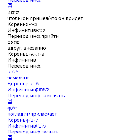
שיבוא
чтобы он пришёл/что он придёт
Корень
ב-ו-א
Инфинитив
לבוא
Перевод инф.
прийти
פתאם
вдруг, внезапно
Корень
פ-ת-א-ם
Инфинитив
Перевод инф.
ישתק
замолчит
Корень
ש-ת-ק
Инфинитив
לשתוק
Перевод инф.
замолчать
ילטף
погладит/приласкает
Корень
ל-ט-ף
Инфинитив
ללטף
Перевод инф.
ласкать