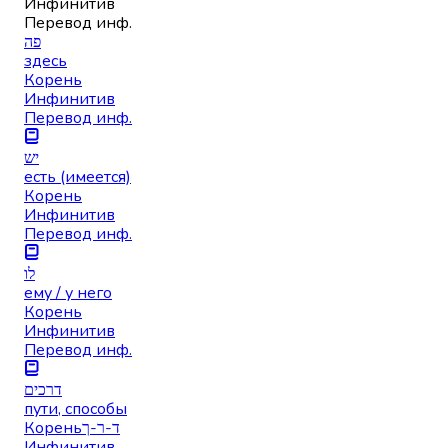
Инфинитив
Перевод инф.
פה
здесь
Корень
Инфинитив
Перевод инф.
יש
есть (имеется)
Корень
Инфинитив
Перевод инф.
לו
ему / у него
Корень
Инфинитив
Перевод инф.
דרכים
пути, способы
Корень
ד-ר-ך
Инфинитив