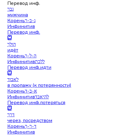
Перевод инф.
גבר
мужчина
Корень
ג-ב-ר
Инфинитив
Перевод инф.
הולך
идёт
Корень
ה-ל-ך
Инфинитив
ללכת
Перевод инф.
идти
לאבוד
в пропажу (к потерянности)
Корень
א-ב-ד
Инфинитив
להיאבד
Перевод инф.
потеряться
דרך
через, посредством
Корень
ד-ר-ך
Инфинитив