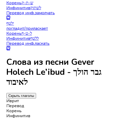
Корень
ש-ת-ק
Инфинитив
לשתוק
Перевод инф.
замолчать
ילטף
погладит/приласкает
Корень
ל-ט-ף
Инфинитив
ללטף
Перевод инф.
ласкать
Слова из песни Gever
Holech Le’ibud - גבר הולך
לאיבוד
Скрыть глаголы
Иврит
Перевод
Корень
Инфинитив