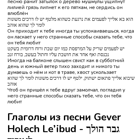
песню ранит затылок о дерево мушмулы ущипнут
лилией грязь липнет к его пяткам, не сердись он
влюблён
הוא בא אלייך לפעמים את נרגעת כשהוא מלטף יש לו דרכים משונות
לומר לך שהוא אוהב
Он приходит к тебе иногда ты успокаиваешься, когда
он ласкает у него странные способы сказать тебе, что
он тебя любит
יש לפעמים שריק על המרפסת כמו יום שבת ורוח דרומית בשקט
נכנסת ואף אחד את חושבת עליו וחתול בעשב, בורח זנב
Иногда на балконе слышен свист как в субботний
день и южный ветер тихо заходит и никого ты
думаешь о нём и кот в траве, хвост ускользает
שיבוא אלייך פתאום ישתוק, ילטף יש לו דרכים משונות לומר לך שהוא
אוהב
Чтоб он пришёл к тебе вдруг замолчал, погладил у
него странные способы сказать тебе, что он тебя
любит
Глаголы из песни Gever
Holech Le’ibud - גבר הולך