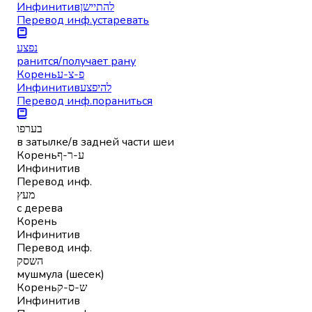
Инфинитив
להתיישן
Перевод инф.
устаревать
נפצע
ранится/получает рану
Корень
פ-צ-ע
Инфинитив
להיפצע
Перевод инф.
пораниться
בערפו
в затылке/в задней части шеи
Корень
ע-ר-ף
Инфинитив
Перевод инф.
מעץ
с дерева
Корень
Инфинитив
Перевод инф.
השסק
мушмула (шесек)
Корень
ש-ס-ק
Инфинитив