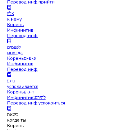
Перевод инф.
прийти
אליו
к нему
Корень
Инфинитив
Перевод инф.
לפעמים
иногда
Корень
פ-ע-ם
Инфинитив
Перевод инф.
נרגע
успокаивается
Корень
ר-ג-ע
Инфинитив
להירגע
Перевод инф.
успокоиться
כשאת
когда ты
Корень