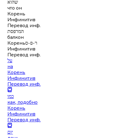
שהוא
что он
Корень
Инфинитив
Перевод инф.
המרפסת
балкон
Корень
ר-פ-ס
Инфинитив
Перевод инф.
על
на
Корень
Инфинитив
Перевод инф.
כמו
как, подобно
Корень
Инфинитив
Перевод инф.
יום
день