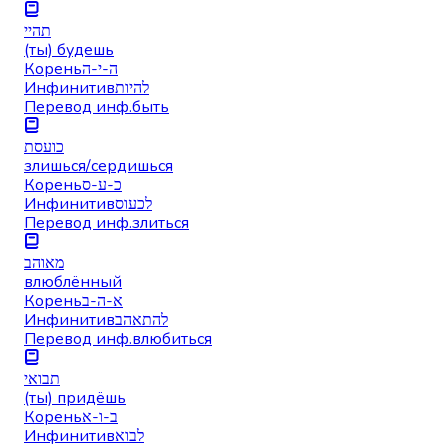
תהיי
(ты) будешь
Корень
ה-י-ה
Инфинитив
להיות
Перевод инф.
быть
כועסת
злишься/сердишься
Корень
כ-ע-ס
Инфинитив
לכעוס
Перевод инф.
злиться
מאוהב
влюблённый
Корень
א-ה-ב
Инфинитив
להתאהב
Перевод инф.
влюбиться
תבואי
(ты) придёшь
Корень
ב-ו-א
Инфинитив
לבוא