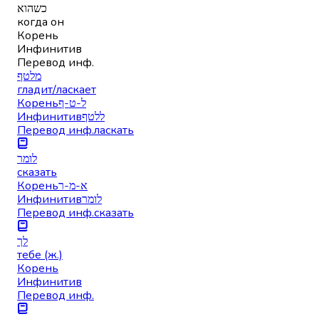
כשהוא
когда он
Корень
Инфинитив
Перевод инф.
מלטף
гладит/ласкает
Корень
ל-ט-ף
Инфинитив
ללטף
Перевод инф.
ласкать
לומר
сказать
Корень
א-מ-ר
Инфинитив
לומר
Перевод инф.
сказать
לך
тебе (ж.)
Корень
Инфинитив
Перевод инф.