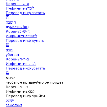
Корень
א-מ-ר
Инфинитив
לומר
Перевод инф.
сказать
חושבת
думаешь (ж.)
Корень
ח-ש-ב
Инфинитив
לחשוב
Перевод инф.
думать
בורח
убегает
Корень
ב-ר-ח
Инфинитив
לברוח
Перевод инф.
убегать
שיבוא
чтобы он пришёл/что он придёт
Корень
ב-ו-א
Инфинитив
לבוא
Перевод инф.
прийти
ישתק
замолчит