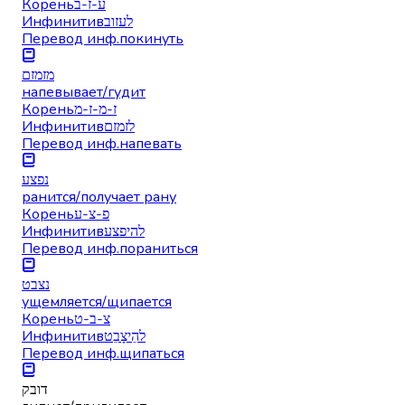
Корень
ע-ז-ב
Инфинитив
לעזוב
Перевод инф.
покинуть
מזמזם
напевывает/гудит
Корень
ז-מ-ז-מ
Инфинитив
לזמזם
Перевод инф.
напевать
נפצע
ранится/получает рану
Корень
פ-צ-ע
Инфинитив
להיפצע
Перевод инф.
пораниться
נצבט
ущемляется/щипается
Корень
צ-ב-ט
Инфинитив
להֵיצָבֵט
Перевод инф.
щипаться
דובק