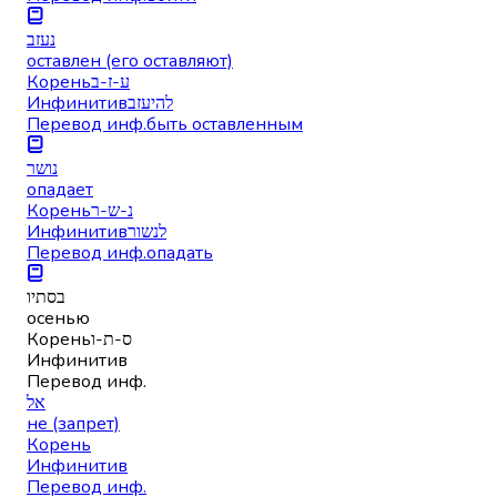
נעזב
оставлен (его оставляют)
Корень
ע-ז-ב
Инфинитив
להיעזב
Перевод инф.
быть оставленным
נושר
опадает
Корень
נ-ש-ר
Инфинитив
לנשור
Перевод инф.
опадать
בסתיו
осенью
Корень
ס-ת-ו
Инфинитив
Перевод инф.
אל
не (запрет)
Корень
Инфинитив
Перевод инф.