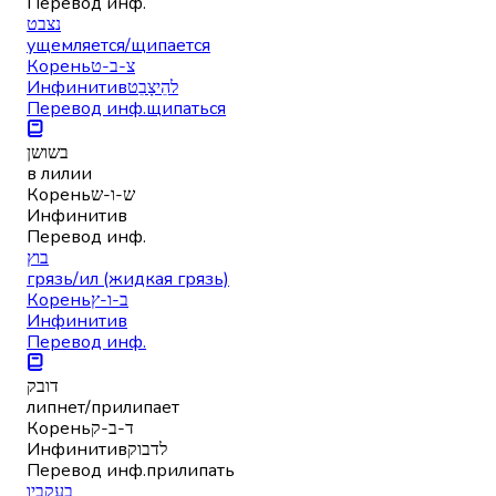
Перевод инф.
נצבט
ущемляется/щипается
Корень
צ-ב-ט
Инфинитив
להֵיצָבֵט
Перевод инф.
щипаться
בשושן
в лилии
Корень
ש-ו-ש
Инфинитив
Перевод инф.
בוץ
грязь/ил (жидкая грязь)
Корень
ב-ו-ץ
Инфинитив
Перевод инф.
דובק
липнет/прилипает
Корень
ד-ב-ק
Инфинитив
לדבוק
Перевод инф.
прилипать
בעקביו