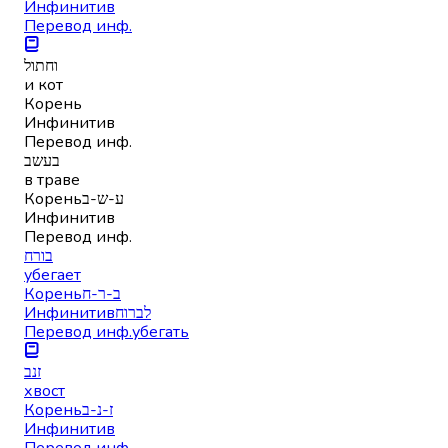
Инфинитив
Перевод инф.
וחתול
и кот
Корень
Инфинитив
Перевод инф.
בעשב
в траве
Корень
ע-ש-ב
Инфинитив
Перевод инф.
בורח
убегает
Корень
ב-ר-ח
Инфинитив
לברוח
Перевод инф.
убегать
זנב
хвост
Корень
ז-נ-ב
Инфинитив
Перевод инф.