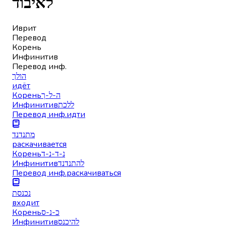
לאיבוד
Иврит
Перевод
Корень
Инфинитив
Перевод инф.
הולך
идёт
Корень
ה-ל-ך
Инфинитив
ללכת
Перевод инф.
идти
מתנדנד
раскачивается
Корень
נ-ד-נ-ד
Инфинитив
להתנדנד
Перевод инф.
раскачиваться
נכנסת
входит
Корень
כ-נ-ס
Инфинитив
להיכנס