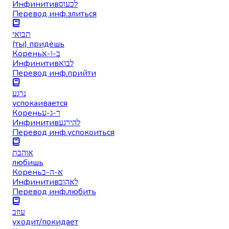
Инфинитив
לכעוס
Перевод инф.
злиться
תבואי
(ты) придёшь
Корень
ב-ו-א
Инфинитив
לבוא
Перевод инф.
прийти
נרגע
успокаивается
Корень
ר-ג-ע
Инфинитив
להירגע
Перевод инф.
успокоиться
אוהבת
любишь
Корень
א-ה-ב
Инфинитив
לאהוב
Перевод инф.
любить
עוזב
уходит/покидает