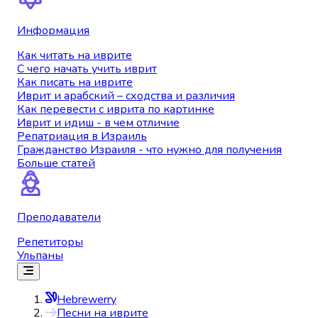
Информация
Как читать на иврите
С чего начать учить иврит
Как писать на иврите
Иврит и арабский – сходства и различия
Как перевести с иврита по картинке
Иврит и идиш - в чем отличие
Репатриация в Израиль
Гражданство Израиля - что нужно для получения
Больше статей
Преподаватели
Репетиторы
Ульпаны
Hebrewerry
Песни на иврите