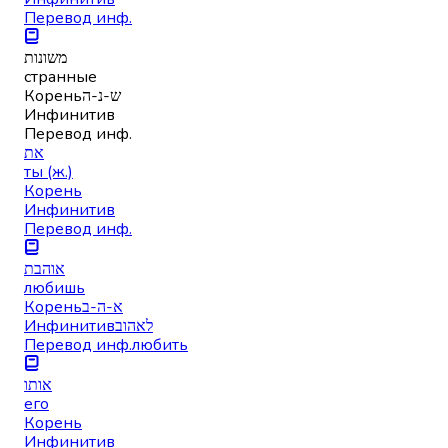
Перевод инф.
משונות
странные
Корень
ש-נ-ה
Инфинитив
Перевод инф.
את
ты (ж.)
Корень
Инфинитив
Перевод инф.
אוהבת
любишь
Корень
א-ה-ב
Инфинитив
לאהוב
Перевод инф.
любить
אותו
его
Корень
Инфинитив