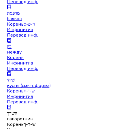
Перевод инф.
מרפסת
балкон
Корень
ר-פ-ס
Инфинитив
Перевод инф.
בין
между
Корень
Инфинитив
Перевод инф.
שיחי
кусты (смыч. форма)
Корень
ש-י-ח
Инфинитив
Перевод инф.
השרך
папоротник
Корень
ש-ר-ך