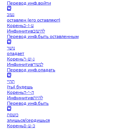
Перевод инф.
войти
נעזב
оставлен (его оставляют)
Корень
ע-ז-ב
Инфинитив
להיעזב
Перевод инф.
быть оставленным
נושר
опадает
Корень
נ-ש-ר
Инфинитив
לנשור
Перевод инф.
опадать
תהיי
(ты) будешь
Корень
ה-י-ה
Инфинитив
להיות
Перевод инф.
быть
כועסת
злишься/сердишься
Корень
כ-ע-ס