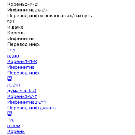
Корень
ש-ק-ט
Инфинитив
לשקוט
Перевод инф.
успокаиваться/тихнуть
ואף
и даже
Корень
Инфинитив
Перевод инф.
אחד
один
Корень
א-ח-ד
Инфинитив
Перевод инф.
חושבת
думаешь (ж.)
Корень
ח-ש-ב
Инфинитив
לחשוב
Перевод инф.
думать
עליו
о нём
Корень