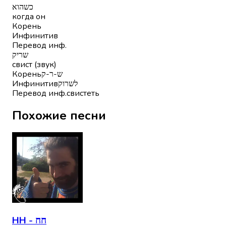
כשהוא
когда он
Корень
Инфинитив
Перевод инф.
שריק
свист (звук)
Корень
ש-ר-ק
Инфинитив
לשרוק
Перевод инф.
свистеть
Похожие песни
HH - חח