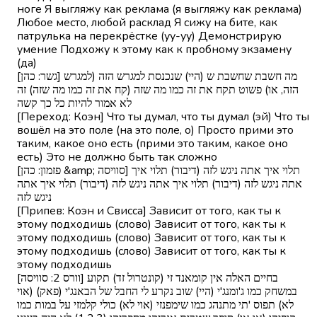
ноге Я выгляжу как реклама (я выгляжу как реклама)
Любое место, любой расклад Я сижу на бите, как
патрулька на перекрёстке (уу-уу) Демонстрирую
умение Подхожу к этому как к пробному экзамену
(да)
[גשר: כהן] מה חשבת שחשבת ש (היי) שנכנסת למגרש הזה (למגרש
הזה, או) פשוט תקח את זה כמו מה שזה (קח את זה כמו מה שזה) זה
לא אמור להיות כל כך קשה
[Переход: Коэн] Что ты думал, что ты думал (эй) Что ты
вошёл на это поле (на это поле, о) Просто прими это
таким, какое оно есть (прими это таким, какое оно
есть) Это не должно быть так сложно
[פזמון: כהן &amp; סוויסה] תלוי איך אתה ניגש לזה (דיבור) תלוי איך
אתה ניגש לזה (דיבור) תלוי איך אתה ניגש לזה (דיבור) תלוי איך אתה
ניגש לזה
[Припев: Коэн и Свисса] Зависит от того, как ты к
этому подходишь (слово) Зависит от того, как ты к
этому подходишь (слово) Зависит от того, как ты к
этому подходишь (слово) Зависит от того, как ты к
этому подходишь
[וורס 2: סוויסה] בחיים האלה אין קומאנד זי (קונטרול זד) תקוע
במשחק כמו ג'ומנג'י (היי) שוב נקרע לי החבל של הבאנג'י (פאק) (אוי
לא) תפוס 'תי מתנהג כמו שימפנזי (אוי לא) כולי קלמזי על במות כמו