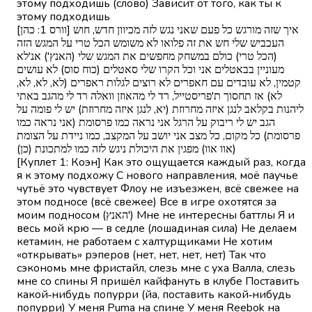
этому подходишь (слово) Зависит от того, как ты к
этому подходишь
[וורס 1: כהן] איך שזה מורגש כל פעם שאני נגש לזה מכיוון חדש, חוש
העכביש שלי חש את זה פלואו לא משומש הכל טרי על המגש הזה
(הכל טרי) כולם במשחק מחפשים את המגש שלי (האנץ') אנ'לא
מעוניין בבאטלים אני וכל הקרו שלי סאטלים (כוח סוס) לא עושים
קטמין, לא עובדים עם חאפרים לא רוצים לגלות ראפרים (לא, לא, לא,
לא) אז תחסוך ת'פריסטייל, רד לי מהאוזן וואלה רד לי מהגב באתי
ליהנות בקלאב לנגן איזה מחרוזת (יא, לנגן איזה מחרוזת) יש לי פומה על
הגב יש לי ריבוק על הרגל אני נראה כמו פרסומת (אני נראה כמו
פרסומת) כל מקום, כל מצב אני יושב על המקצב, כמו ניידת על הצומת
(אוו אוו) מפגין את היכולת ניגש לזה כמו למתכונת (כן)
[Куплет 1: Коэн] Как это ощущается каждый раз, когда
я к этому подхожу С нового направления, моё паучье
чутьё это чувствует Флоу не изъезжен, всё свежее на
этом подносе (всё свежее) Все в игре охотятся за
моим подносом (האנץ') Мне не интересны баттлы Я и
весь мой крю — в седле (лошадиная сила) Не делаем
кетамин, не работаем с халтурщиками Не хотим
«открывать» рэперов (нет, нет, нет, нет) Так что
сэкономь мне фристайл, слезь мне с уха Валла, слезь
мне со спины Я пришёл кайфануть в клубе Поставить
какой‑нибудь попурри (йа, поставить какой‑нибудь
попурри) У меня Puma на спине У меня Reebok на