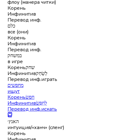
флоу (манера читки)
Корень
Инфинитив
Перевод инф.
כלם
все (они)
Корень
Инфинитив
Перевод инф.
במשחק
в игре
Корень
שחק
Инфинитив
לְשַׂחֵק
Перевод инф.
играть
מחפשים
ищут
Корень
חפשׂ
Инфинитив
לְחַפֵּשׂ
Перевод инф.
искать
האנץ׳
интуиция/«ханч» (сленг)
Корень
Инфинитив