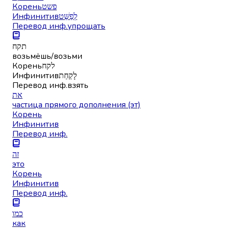
Корень
פשט
Инфинитив
לְפַשֵּׁט
Перевод инф.
упрощать
תקח
возьмёшь/возьми
Корень
לקח
Инфинитив
לָקַחַת
Перевод инф.
взять
את
частица прямого дополнения (эт)
Корень
Инфинитив
Перевод инф.
זה
это
Корень
Инфинитив
Перевод инф.
כמו
как