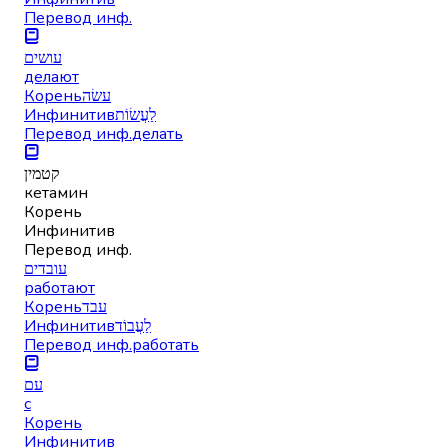
Перевод инф.
עושים
делают
Корень
עשׂה
Инфинитив
לַעֲשׂוֹת
Перевод инф.
делать
קטמין
кетамин
Корень
Инфинитив
Перевод инф.
עובדים
работают
Корень
עבד
Инфинитив
לַעֲבוֹד
Перевод инф.
работать
עם
с
Корень
Инфинитив