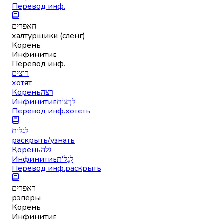
Перевод инф.
חאפרים
халтурщики (сленг)
Корень
Инфинитив
Перевод инф.
רוצים
хотят
Корень
רצה
Инфинитив
לִרְצוֹת
Перевод инф.
хотеть
לגלות
раскрыть/узнать
Корень
גלה
Инфинитив
לְגַלּוֹת
Перевод инф.
раскрыть
ראפרים
рэперы
Корень
Инфинитив