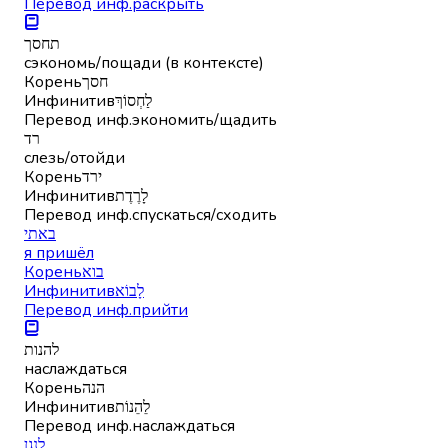
Перевод инф.
раскрыть
תחסך
сэкономь/пощади (в контексте)
Корень
חסך
Инфинитив
לַחְסוֹךְ
Перевод инф.
экономить/щадить
רד
слезь/отойди
Корень
ירד
Инфинитив
לָרֶדֶת
Перевод инф.
спускаться/сходить
באתי
я пришёл
Корень
בוא
Инфинитив
לָבוֹא
Перевод инф.
прийти
להנות
наслаждаться
Корень
הנה
Инфинитив
לֵהֵנוֹת
Перевод инф.
наслаждаться
לנגן