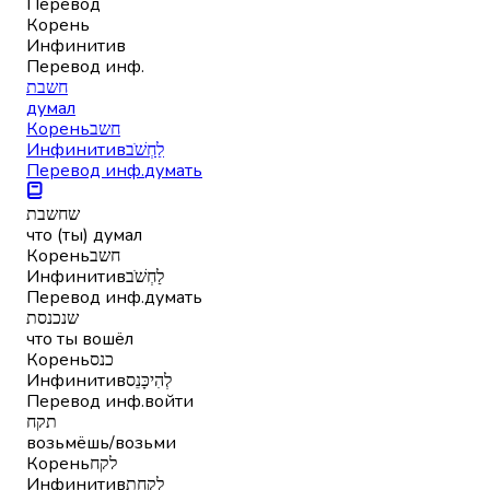
Перевод
Корень
Инфинитив
Перевод инф.
חשבת
думал
Корень
חשב
Инфинитив
לַחְשֹׁב
Перевод инф.
думать
שחשבת
что (ты) думал
Корень
חשב
Инфинитив
לַחְשֹׁב
Перевод инф.
думать
שנכנסת
что ты вошёл
Корень
כנס
Инфинитив
לְהִיכָּנֵס
Перевод инф.
войти
תקח
возьмёшь/возьми
Корень
לקח
Инфинитив
לָקַחַת