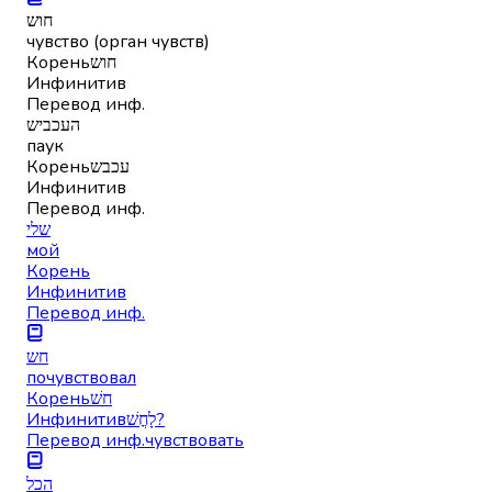
חוש
чувство (орган чувств)
Корень
חוש
Инфинитив
Перевод инф.
העכביש
паук
Корень
עכבש
Инфинитив
Перевод инф.
שלי
мой
Корень
Инфинитив
Перевод инф.
חש
почувствовал
Корень
חשׁ
Инфинитив
לָחֳשׁ?
Перевод инф.
чувствовать
הכל