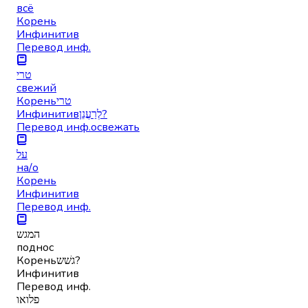
всё
Корень
Инфинитив
Перевод инф.
טרי
свежий
Корень
טרי
Инфинитив
לְרַעֲנֵן?
Перевод инф.
освежать
על
на/о
Корень
Инфинитив
Перевод инф.
המגש
поднос
Корень
גשׁש?
Инфинитив
Перевод инф.
פלואו