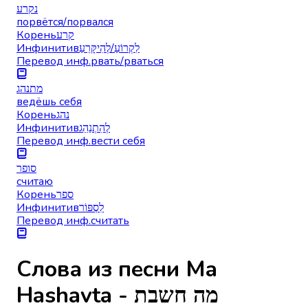
נקרע
порвётся/порвался
Корень
קרע
Инфинитив
לִקְרוֹעַ/לְהִיקָּרֵעַ
Перевод инф.
рвать/рваться
מתנהג
ведёшь себя
Корень
נהג
Инфинитив
לְהִתְנַהֵג
Перевод инф.
вести себя
סופר
считаю
Корень
ספר
Инфинитив
לִסְפּוֹר
Перевод инф.
считать
Слова из песни Ma
Hashavta - מה חשבת