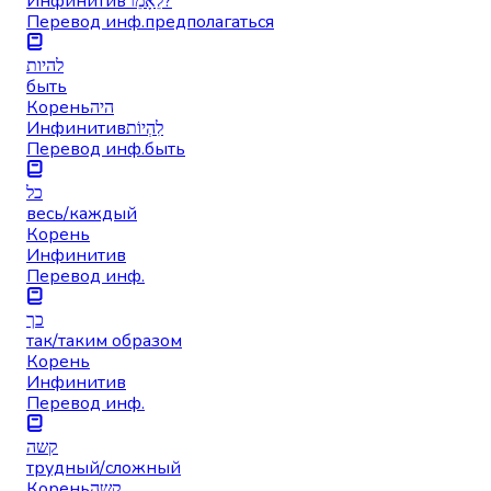
Инфинитив
לֵאָמֵר?
Перевод инф.
предполагаться
להיות
быть
Корень
היה
Инфинитив
לִהְיוֹת
Перевод инф.
быть
כל
весь/каждый
Корень
Инфинитив
Перевод инф.
כך
так/таким образом
Корень
Инфинитив
Перевод инф.
קשה
трудный/сложный
Корень
קשה