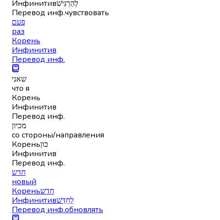
Инфинитив
לְהַרְגִּישׁ
Перевод инф.
чувствовать
פעם
раз
Корень
Инфинитив
Перевод инф.
שאני
что я
Корень
Инфинитив
Перевод инф.
מכיון
со стороны/направления
Корень
כון
Инфинитив
Перевод инф.
חדש
новый
Корень
חדש
Инфинитив
לְחַדֵּשׁ
Перевод инф.
обновлять