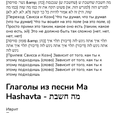
[גשר: סוויסה &amp; כהן] מה חשבת שחשבת ש (שחשבת ש) שנכנסת
למגרש הזה (למגרש הזה, או) פשוט תקח את זה כמו מה שזה (כמו מה
שזה, היי) זה לא אמור להיות כל כך קשה (לא, לא, לא, לא)
[Переход: Свисса и Коэн] Что ты думал, что ты думал
(что ты думал) Что ты вошёл на это поле (на это поле, о)
Просто прими это таким, какое оно есть (таким, какое
оно есть, эй) Это не должно быть так сложно (нет, нет,
нет, нет)
[פזמון: סוויסה &amp; כהן] תלוי איך אתה ניגש לזה (דיבור) תלוי איך
אתה ניגש לזה (דיבור) תלוי איך אתה ניגש לזה (דיבור) תלוי איך אתה
ניגש לזה
[Припев: Свисса и Коэн] Зависит от того, как ты к
этому подходишь (слово) Зависит от того, как ты к
этому подходишь (слово) Зависит от того, как ты к
этому подходишь (слово) Зависит от того, как ты к
этому подходишь
Глаголы из песни Ma
Hashavta - מה חשבת
Иврит