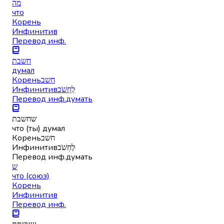
מה
что
Корень
Инфинитив
Перевод инф.
חשבת
думал
Корень
חשב
Инфинитив
לַחְשֹׁב
Перевод инф.
думать
שחשבת
что (ты) думал
Корень
חשב
Инфинитив
לַחְשֹׁב
Перевод инф.
думать
ש
что (союз)
Корень
Инфинитив
Перевод инф.