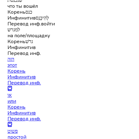
שנכנסת
что ты вошёл
Корень
כנס
Инфинитив
לְהִיכָּנֵס
Перевод инф.
войти
למגרש
на поле/площадку
Корень
גרשׁ
Инфинитив
Перевод инф.
הזה
этот
Корень
Инфинитив
Перевод инф.
או
или
Корень
Инфинитив
Перевод инф.
פשוט
простой