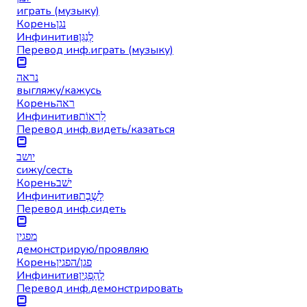
играть (музыку)
Корень
נגן
Инфинитив
לְנַגֵּן
Перевод инф.
играть (музыку)
נראה
выгляжу/кажусь
Корень
ראה
Инфинитив
לִרְאוֹת
Перевод инф.
видеть/казаться
יושב
сижу/сесть
Корень
ישׁב
Инфинитив
לָשֶׁבֶת
Перевод инф.
сидеть
מפגין
демонстрирую/проявляю
Корень
פגן/הפגין
Инфинитив
לְהַפְגִּין
Перевод инф.
демонстрировать