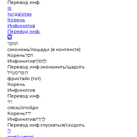
Перевод инф.
אז
тогда/итак
Корень
Инфинитив
Перевод инф.
תחסך
сэкономь/пощади (в контексте)
Корень
חסך
Инфинитив
לַחְסוֹךְ
Перевод инф.
экономить/щадить
ת׳פריסטייל
фристайл (тот)
Корень
Инфинитив
Перевод инф.
רד
слезь/отойди
Корень
ירד
Инфинитив
לָרֶדֶת
Перевод инф.
спускаться/сходить
לי
мне/у меня