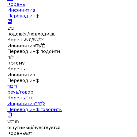
Корень
Инфинитив
Перевод инф.
נגש
подошёл/подходишь
Корень
גשׁשׁ/נגש?
Инфинитив
לָגֶשֶׁת
Перевод инф.
подойти
לזה
к этому
Корень
Инфинитив
Перевод инф.
דיבור
речь/говор
Корень
דבר
Инфинитив
לְדַבֵּר
Перевод инф.
говорить
מורגש
ощутимый/чувствуется
Корень
רגש