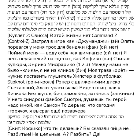
קופיקו (או או) סופר שטרות אנריקו מספריקו (1,2,3) לא היה בינינו
קליק אנ'לא שייך לקליקות (ביצ') הוויד שלי רועש צריך לשים משתיק
קול היפסטר עם חולצות של סליפנוט (רוק אנד רול) ראפר עם תנועות
של דיסקו מחורפן אללה איסטור (שיאללה) ראיתי ציפורים כמו היצ'קוק
בלי צחוק, ביצ' שתוק, תסתום (תסתום) יש לו פאק בוי סינדרום שים לב,
חושב אתה גיבור עליי כמו שמשון ת'שיט שחם היום שלשלתי שלשום
[Куплет 2: Свисса] В этой жизни нет Command‑Z
(Control‑Z) Застрял в игре как «Джуманджи» (эй) Опять
порвался у меня трос для банджи (фак) (ой, нет)
Поймай меня — веду себя как шимпанзе (ой, нет) Я
весь неуклюжий на сценах, как Кофико (о‑о) Считаю
купюры, Энрико Мисфарико (1,2,3) Между нами не
было «клика», я не из кликов (бич) Моя трава «орёт» —
нужно поставить глушитель Хипстер в футболках
Slipknot (рок‑н‑ролл) Рэпер с движениями диско
Съехавший, Аллах упаси (ялла) Видел птиц, как у
Хичкока Без шуток, бич, замолкни, заткнись (заткнись)
У него синдром факбоя Смотри, думаешь, ты герой
надо мной, как Самсон То дерьмо, что сегодня
«горячо», я высрал ещё позавчера
[סקיט: קופיקו] ?מה אתה עושה ?אמרתם ביצים לא !שבורות! לא
שלמות ?אה? לשבור !כן
[Скит: Кофико] Что ты делаешь? Вы сказали яйца не...
Разбитые! Не цельные. А? Разбить? Да!