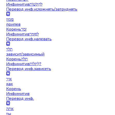
Инфинитив
לְהַקְשׁוֹת
Перевод инф.
усложнять/затруднять
פזמון
припев
Корень
זמר
Инфинитив
לְפַזְמֵר
Перевод инф.
напевать
תלוי
зависит/зависимый
Корень
תלה
Инфинитив
לִתְלוֹת?
Перевод инф.
зависеть
איך
как
Корень
Инфинитив
Перевод инф.
אתה
ты