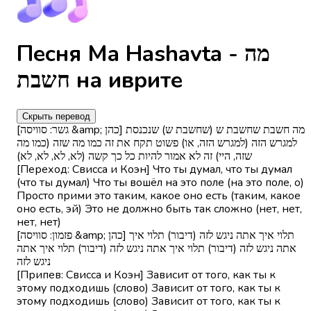
Песня Ma Hashavta - מה
חשבת на иврите
Скрыть перевод
[גשר: סוויסה &amp; כהן] מה חשבת שחשבת ש (שחשבת ש) שנכנסת
למגרש הזה (למגרש הזה, או) פשוט תקח את זה כמו מה שזה (כמו מה
שזה, היי) זה לא אמור להיות כל כך קשה (לא, לא, לא, לא)
[Переход: Свисса и Коэн] Что ты думал, что ты думал
(что ты думал) Что ты вошёл на это поле (на это поле, о)
Просто прими это таким, какое оно есть (таким, какое
оно есть, эй) Это не должно быть так сложно (нет, нет,
нет, нет)
[פזמון: סוויסה &amp; כהן] תלוי איך אתה ניגש לזה (דיבור) תלוי איך
אתה ניגש לזה (דיבור) תלוי איך אתה ניגש לזה (דיבור) תלוי איך אתה
ניגש לזה
[Припев: Свисса и Коэн] Зависит от того, как ты к
этому подходишь (слово) Зависит от того, как ты к
этому подходишь (слово) Зависит от того, как ты к