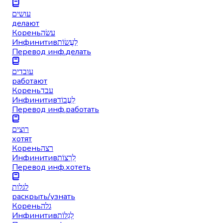
עושים
делают
Корень
עשׂה
Инфинитив
לַעֲשׂוֹת
Перевод инф.
делать
עובדים
работают
Корень
עבד
Инфинитив
לַעֲבוֹד
Перевод инф.
работать
רוצים
хотят
Корень
רצה
Инфинитив
לִרְצוֹת
Перевод инф.
хотеть
לגלות
раскрыть/узнать
Корень
גלה
Инфинитив
לְגַלּוֹת