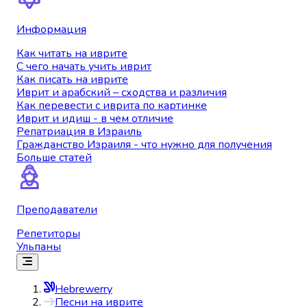
Информация
Как читать на иврите
С чего начать учить иврит
Как писать на иврите
Иврит и арабский – сходства и различия
Как перевести с иврита по картинке
Иврит и идиш - в чем отличие
Репатриация в Израиль
Гражданство Израиля - что нужно для получения
Больше статей
Преподаватели
Репетиторы
Ульпаны
Hebrewerry
Песни на иврите