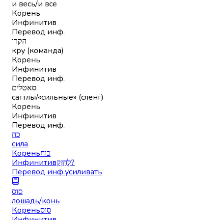
и весь/и все
Корень
Инфинитив
Перевод инф.
הקרו
кру (команда)
Корень
Инфинитив
Перевод инф.
סאטלים
саттлы/«сильные» (сленг)
Корень
Инфинитив
Перевод инф.
כח
сила
Корень
כוח
Инфинитив
לְחַזֵּק?
Перевод инф.
усиливать
סוס
лошадь/конь
Корень
סוס
Инфинитив