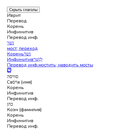
Скрыть глаголы
Иврит
Перевод
Корень
Инфинитив
Перевод инф.
גשר
мост; переход
Корень
גשר
Инфинитив
לְגַשֵּׁר
Перевод инф.
мостить; наводить мосты
סוויסה
Свויסа (имя)
Корень
Инфинитив
Перевод инф.
כהן
Коэн (фамилия)
Корень
Инфинитив
Перевод инф.