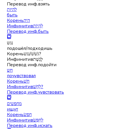
Перевод инф.
взять
להיות
быть
Корень
היה
Инфинитив
לִהְיוֹת
Перевод инф.
быть
נגש
подошёл/подходишь
Корень
גשׁשׁ/נגש?
Инфинитив
לָגֶשֶׁת
Перевод инф.
подойти
חש
почувствовал
Корень
חשׁ
Инфинитив
לָחֳשׁ?
Перевод инф.
чувствовать
מחפשים
ищут
Корень
חפשׂ
Инфинитив
לְחַפֵּשׂ
Перевод инф.
искать