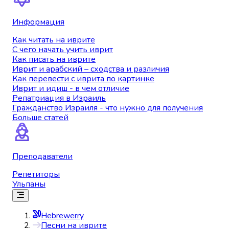
Информация
Как читать на иврите
С чего начать учить иврит
Как писать на иврите
Иврит и арабский – сходства и различия
Как перевести с иврита по картинке
Иврит и идиш - в чем отличие
Репатриация в Израиль
Гражданство Израиля - что нужно для получения
Больше статей
Преподаватели
Репетиторы
Ульпаны
Hebrewerry
Песни на иврите