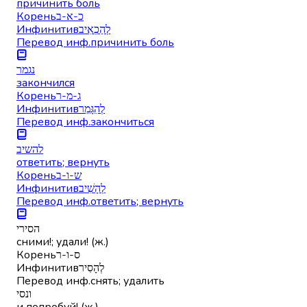
причинить боль
Корень
כ-א-ב
Инфинитив
לְהַכְאִיב
Перевод инф.
причинить боль
נגמר
закончился
Корень
ג-מ-ר
Инфинитив
לְהִגָּמֵר
Перевод инф.
закончиться
להשיב
ответить; вернуть
Корень
ש-ו-ב
Инфинитив
לְהָשִׁיב
Перевод инф.
ответить; вернуть
הסירי
сними!; удали! (ж.)
Корень
ס-ו-ר
Инфинитив
לְהָסִיר
Перевод инф.
снять; удалить
ונסי
и попробуй! (ж.)