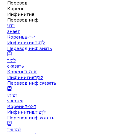
Перевод
Корень
Инфинитив
Перевод инф.
יודע
знает
Корень
י-ד-ע
Инфинитив
לָדַעַת
Перевод инф.
знать
לומר
сказать
Корень
א-מ-ר
Инфинитив
לוֹמַר
Перевод инф.
сказать
רציתי
я хотел
Корень
ר-צ-ה
Инфинитив
לִרְצוֹת
Перевод инф.
хотеть
להכאיב