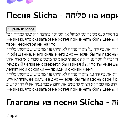
Песня Slicha - סליחה н
Скрыть перевод
ב הסירי כעס מליבך ונסי למחול אל תכי ילד בקרבך הוא שלך למרות הכל
Не знаю, что сказать Я не хотел причинять боль День,
твой, несмотря ни на что
יית את כף ידך על צוארי מניחה לא הייתי עוד מתבייש שביקשתי סליחה
И обещание, и его сила, и его дух — если бы ты ладон
כרי לי חסד נעורי את אמונתי כאן מולך מוטלים שברי בואי ואחי אותי
Мудрый человек остерёгся бы и знал бы, что ты уйдёшь,
лежат мои осколки — приди и оживи меня.
ת את כף ידך על צווארי מניחה לא הייתי עוד מתבייש שביקשתי סליחה
Эту клятву, её силу, её дух — если бы ты ладонь свое
יודע מה לומר לא רציתי להכאיב את היום שכבר נגמר אין לי דרך להשיב
Не знаю, что сказать Я не хотел причинять боль День, 
Глаголы и
Иврит