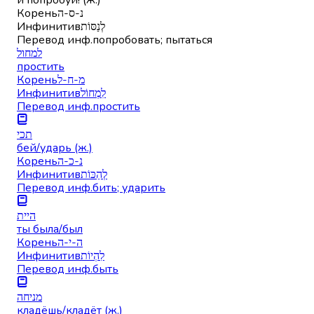
Корень
נ-ס-ה
Инфинитив
לְנַסּוֹת
Перевод инф.
попробовать; пытаться
למחול
простить
Корень
מ-ח-ל
Инфинитив
לִמְחוֹל
Перевод инф.
простить
תכי
бей/ударь (ж.)
Корень
נ-כ-ה
Инфинитив
לְהַכּוֹת
Перевод инф.
бить; ударить
היית
ты была/был
Корень
ה-י-ה
Инфинитив
לִהְיוֹת
Перевод инф.
быть
מניחה
кладёшь/кладёт (ж.)