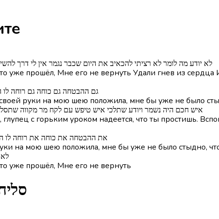
а иврите
לא יודע מה לומר לא רציתי להכאיב את היום שכבר נגמר אין לי דרך להשי
 что уже прошёл, Мне его не вернуть Удали гнев из сердца
גם ההבטחה גם כוחה גם רוחה לו ה
ь своей руки на мою шею положила, мне бы уже не было сты
איש חכם היה נשמר ויודע שתלכי איש טיפש עם לקח מר מקווה שתסלחי ז
 глупец с горьким уроком надеется, что ты простишь. Вспо
את ההבטחה את כוחה את רוחה לו היי
й руки на мою шею положила, мне бы уже не было стыдно, ч
לא 
что уже прошёл, Мне его не вернуть
з песни Slicha - סליחה