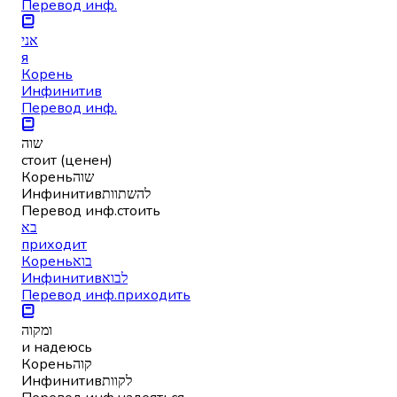
Перевод инф.
אני
я
Корень
Инфинитив
Перевод инф.
שוה
стоит (ценен)
Корень
שוה
Инфинитив
להשתוות
Перевод инф.
стоить
בא
приходит
Корень
בוא
Инфинитив
לבוא
Перевод инф.
приходить
ומקוה
и надеюсь
Корень
קוה
Инфинитив
לקוות