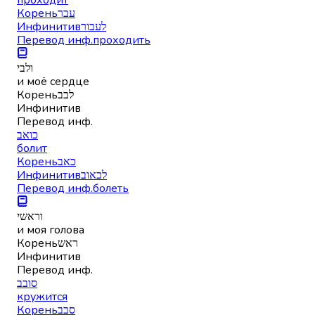
Корень
עבר
Инфинитив
לעבור
Перевод инф.
проходить
ולבי
и моё сердце
Корень
לבב
Инфинитив
Перевод инф.
כואב
болит
Корень
כאב
Инфинитив
לכאוב
Перевод инф.
болеть
וראשי
и моя голова
Корень
ראש
Инфинитив
Перевод инф.
סובב
кружится
Корень
סבב