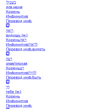
בשבילי
для меня
Корень
Инфинитив
Перевод инф.
רואה
видишь (ж.)
Корень
ראה
Инфинитив
לראות
Перевод инф.
видеть
רעה
злая/плохая
Корень
רע
Инфинитив
להיות
Перевод инф.
быть
לך
тебе (ж.)
Корень
Инфинитив
Перевод инф.