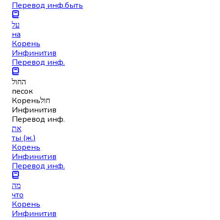
Перевод инф.
быть
על
на
Корень
Инфинитив
Перевод инф.
החול
песок
Корень
חול
Инфинитив
Перевод инф.
את
ты (ж.)
Корень
Инфинитив
Перевод инф.
מה
что
Корень
Инфинитив