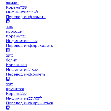
ломает
Корень
שבר
Инфинитив
לשבור
Перевод инф.
ломать
עובר
проходит
Корень
עבר
Инфинитив
לעבור
Перевод инф.
проходить
כואב
болит
Корень
כאב
Инфинитив
לכאוב
Перевод инф.
болеть
סובב
кружится
Корень
סבב
Инфинитив
להסתובב
Перевод инф.
кружиться