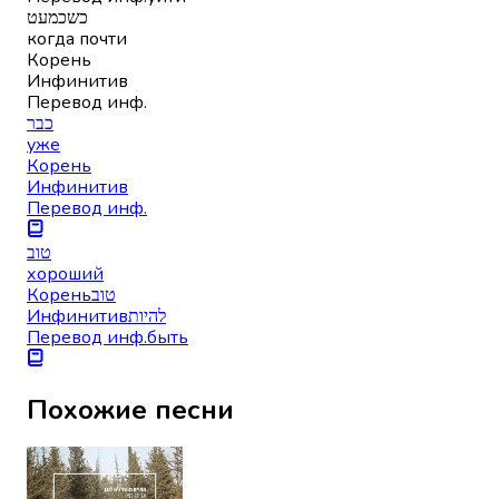
כשכמעט
когда почти
Корень
Инфинитив
Перевод инф.
כבר
уже
Корень
Инфинитив
Перевод инф.
טוב
хороший
Корень
טוב
Инфинитив
להיות
Перевод инф.
быть
Похожие песни