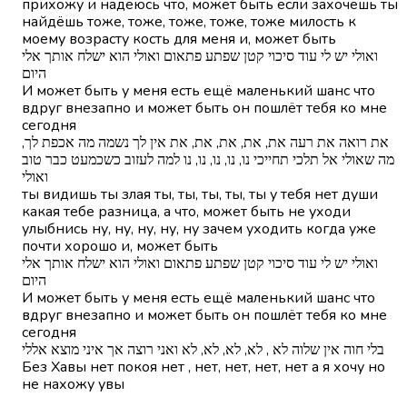
прихожу и надеюсь что, может быть если захочешь ты
найдёшь тоже, тоже, тоже, тоже, тоже милость к
моему возрасту кость для меня и, может быть
ואולי יש לי עוד סיכוי קטן שפתע פתאום ואולי הוא ישלח אותך אלי
היום
И может быть у меня есть ещё маленький шанс что
вдруг внезапно и может быть он пошлёт тебя ко мне
сегодня
את רואה את רעה את, את, את, את, את אין לך נשמה מה אכפת לך,
מה שאולי אל תלכי תחייכי נו, נו, נו, נו, נו למה לעזוב כשכמעט כבר טוב
ואולי
ты видишь ты злая ты, ты, ты, ты, ты у тебя нет души
какая тебе разница, а что, может быть не уходи
улыбнись ну, ну, ну, ну, ну зачем уходить когда уже
почти хорошо и, может быть
ואולי יש לי עוד סיכוי קטן שפתע פתאום ואולי הוא ישלח אותך אלי
היום
И может быть у меня есть ещё маленький шанс что
вдруг внезапно и может быть он пошлёт тебя ко мне
сегодня
בלי חוה אין שלוה לא , לא, לא, לא, לא ואני רוצה אך איני מוצא אללי
Без Хавы нет покоя нет , нет, нет, нет, нет а я хочу но
не нахожу увы