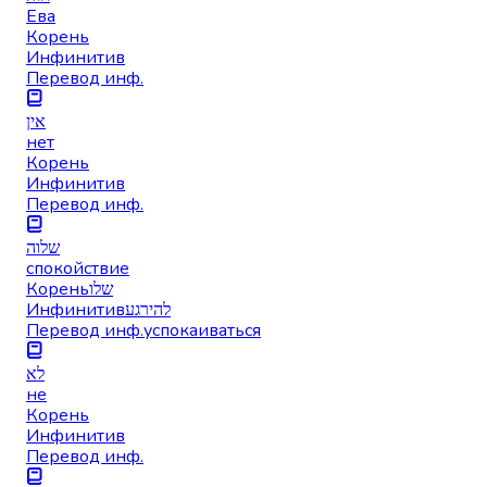
Ева
Корень
Инфинитив
Перевод инф.
אין
нет
Корень
Инфинитив
Перевод инф.
שלוה
спокойствие
Корень
שלו
Инфинитив
להירגע
Перевод инф.
успокаиваться
לא
не
Корень
Инфинитив
Перевод инф.