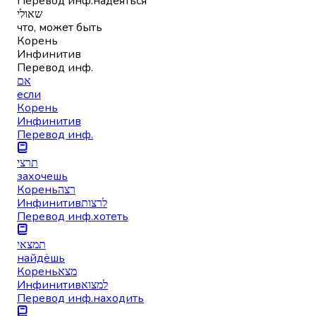
Перевод инф.
надеяться
שאולי
что, может быть
Корень
Инфинитив
Перевод инф.
אם
если
Корень
Инфинитив
Перевод инф.
תרצי
захочешь
Корень
רצה
Инфинитив
לרצות
Перевод инф.
хотеть
תמצאי
найдёшь
Корень
מצא
Инфинитив
למצוא
Перевод инф.
находить