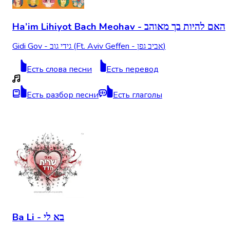
Ha’im Lihiyot Bach Meohav - האם להיות בך מאוהב
Gidi Gov - גידי גוב (Ft. Aviv Geffen - אביב גפן)
Есть слова песни
Есть перевод
Есть разбор песни
Есть глаголы
Ba Li - בא לי