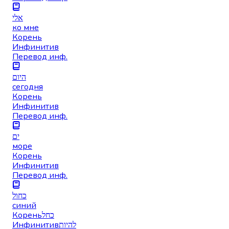
אלי
ко мне
Корень
Инфинитив
Перевод инф.
היום
сегодня
Корень
Инфинитив
Перевод инф.
ים
море
Корень
Инфинитив
Перевод инф.
כחול
синий
Корень
כחל
Инфинитив
להיות