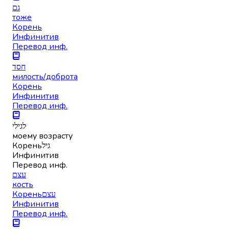
גם
тоже
Корень
Инфинитив
Перевод инф.
חסד
милость/доброта
Корень
Инфинитив
Перевод инф.
לגילי
моему возрасту
Корень
גיל
Инфинитив
Перевод инф.
עצם
кость
Корень
עצם
Инфинитив
Перевод инф.