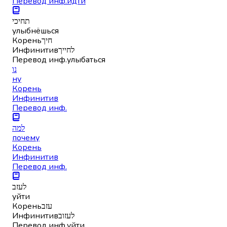
Перевод инф.
идти
תחיכי
улыбнёшься
Корень
חיך
Инфинитив
לחייך
Перевод инф.
улыбаться
נו
ну
Корень
Инфинитив
Перевод инф.
למה
почему
Корень
Инфинитив
Перевод инф.
לעזב
уйти
Корень
עזב
Инфинитив
לעזוב
Перевод инф.
уйти