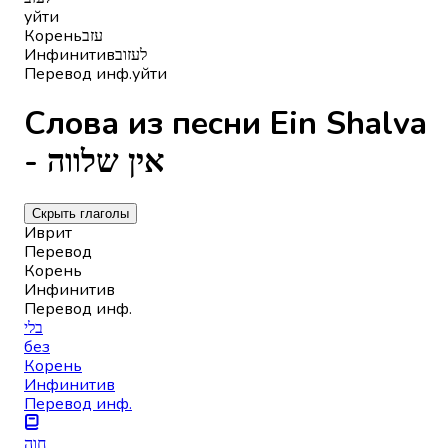
уйти
Корень
עזב
Инфинитив
לעזוב
Перевод инф.
уйти
Слова из песни Ein Shalva
- אין שלווה
Скрыть глаголы
Иврит
Перевод
Корень
Инфинитив
Перевод инф.
בלי
без
Корень
Инфинитив
Перевод инф.
חוה