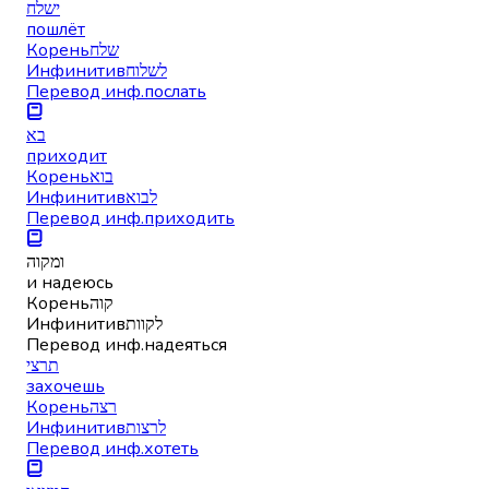
ישלח
пошлёт
Корень
שלח
Инфинитив
לשלוח
Перевод инф.
послать
בא
приходит
Корень
בוא
Инфинитив
לבוא
Перевод инф.
приходить
ומקוה
и надеюсь
Корень
קוה
Инфинитив
לקוות
Перевод инф.
надеяться
תרצי
захочешь
Корень
רצה
Инфинитив
לרצות
Перевод инф.
хотеть