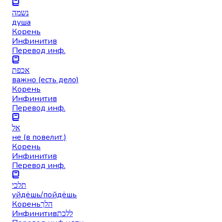
נשמה
душа
Корень
Инфинитив
Перевод инф.
אכפת
важно (есть дело)
Корень
Инфинитив
Перевод инф.
אל
не (в повелит.)
Корень
Инфинитив
Перевод инф.
תלכי
уйдёшь/пойдёшь
Корень
הלך
Инфинитив
ללכת