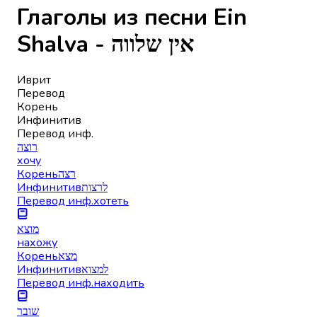
Глаголы из песни Ein
Shalva - אין שלווה
Иврит
Перевод
Корень
Инфинитив
Перевод инф.
רוצה
хочу
Корень
רצה
Инфинитив
לרצות
Перевод инф.
хотеть
מוצא
нахожу
Корень
מצא
Инфинитив
למצוא
Перевод инф.
находить
שובר