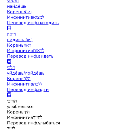
תמצאי
найдёшь
Корень
מצא
Инфинитив
למצוא
Перевод инф.
находить
רואה
видишь (ж.)
Корень
ראה
Инфинитив
לראות
Перевод инф.
видеть
תלכי
уйдёшь/пойдёшь
Корень
הלך
Инфинитив
ללכת
Перевод инф.
идти
תחיכי
улыбнёшься
Корень
חיך
Инфинитив
לחייך
Перевод инф.
улыбаться
לעזב