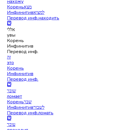
нахожу
Корень
מצא
Инфинитив
למצוא
Перевод инф.
находить
אללי
увы
Корень
Инфинитив
Перевод инф.
זה
это
Корень
Инфинитив
Перевод инф.
שובר
ломает
Корень
שבר
Инфинитив
לשבור
Перевод инф.
ломать
עובר
проходит