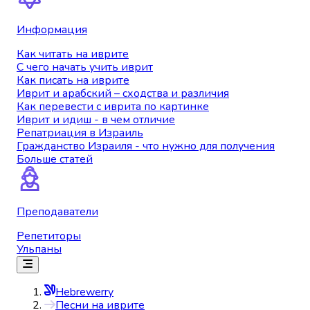
Информация
Как читать на иврите
С чего начать учить иврит
Как писать на иврите
Иврит и арабский – сходства и различия
Как перевести с иврита по картинке
Иврит и идиш - в чем отличие
Репатриация в Израиль
Гражданство Израиля - что нужно для получения
Больше статей
Преподаватели
Репетиторы
Ульпаны
Hebrewerry
Песни на иврите