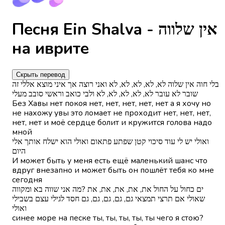
Песня Ein Shalva - אין שלווה
на иврите
Скрыть перевод
בלי חוה אין שלוה לא, לא, לא, לא, לא ואני רוצה אך איני מוצא אללי זה
שובר לא עובר לא, לא, לא, לא, לא ולבי כואב וראשי סובב מעלי
Без Хавы нет покоя нет, нет, нет, нет, нет а я хочу но
не нахожу увы это ломает не проходит нет, нет, нет,
нет, нет и моё сердце болит и кружится голова надо
мной
ואולי יש לי עוד סיכוי קטן שפתע פתאום ואולי הוא ישלח אותך אלי
היום
И может быть у меня есть ещё маленький шанс что
вдруг внезапно и может быть он пошлёт тебя ко мне
сегодня
ים כחול על החול את, את, את, את, את ?מה אני שווה בא ומקווה
שאולי אם תרצי תמצאי גם, גם, גם, גם, גם חסד לגילי עצם בשבילי
ואולי
синее море на песке ты, ты, ты, ты, ты чего я стою?