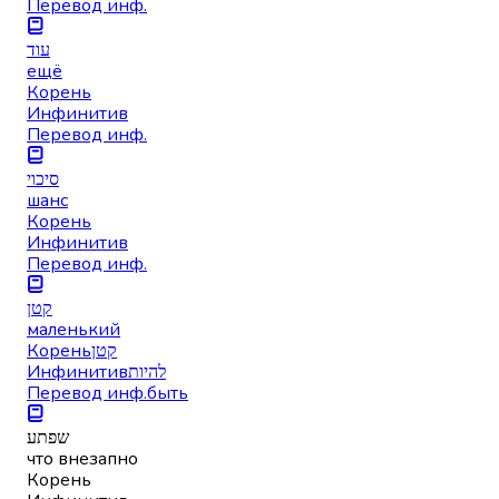
Перевод инф.
עוד
ещё
Корень
Инфинитив
Перевод инф.
סיכוי
шанс
Корень
Инфинитив
Перевод инф.
קטן
маленький
Корень
קטן
Инфинитив
להיות
Перевод инф.
быть
שפתע
что внезапно
Корень