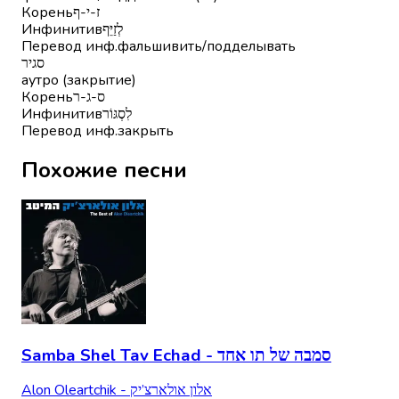
Корень
ז-י-ף
Инфинитив
לְזַיֵּף
Перевод инф.
фальшивить/подделывать
סגיר
аутро (закрытие)
Корень
ס-ג-ר
Инфинитив
לִסְגּוֹר
Перевод инф.
закрыть
Похожие песни
Samba Shel Tav Echad - סמבה של תו אחד
Alon Oleartchik - אלון אולארצ’יק