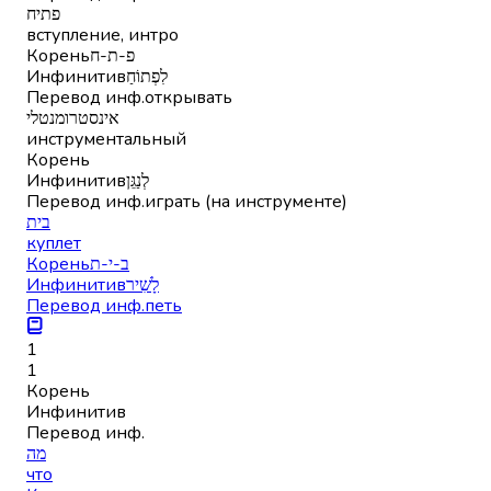
פתיח
вступление, интро
Корень
פ-ת-ח
Инфинитив
לִפְתוֹחַ
Перевод инф.
открывать
אינסטרומנטלי
инструментальный
Корень
Инфинитив
לְנַגֵּן
Перевод инф.
играть (на инструменте)
בית
куплет
Корень
ב-י-ת
Инфинитив
לָשִׁיר
Перевод инф.
петь
1
1
Корень
Инфинитив
Перевод инф.
מה
что