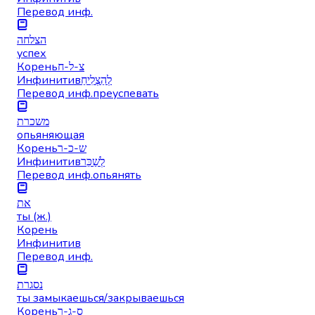
Перевод инф.
הצלחה
успех
Корень
צ-ל-ח
Инфинитив
לְהַצְלִיחַ
Перевод инф.
преуспевать
משכרת
опьяняющая
Корень
ש-כ-ר
Инфинитив
לְשַׁכֵּר
Перевод инф.
опьянять
את
ты (ж.)
Корень
Инфинитив
Перевод инф.
נסגרת
ты замыкаешься/закрываешься
Корень
ס-ג-ר