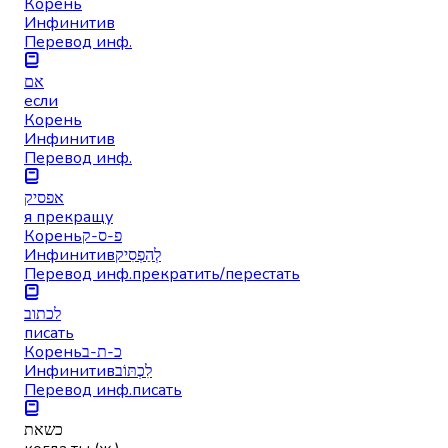
Корень
Инфинитив
Перевод инф.
אם
если
Корень
Инфинитив
Перевод инф.
אפסיק
я прекращу
Корень
פ-ס-ק
Инфинитив
לְהַפְסִיק
Перевод инф.
прекратить/перестать
לכתוב
писать
Корень
כ-ת-ב
Инфинитив
לִכְתּוֹב
Перевод инф.
писать
כשאת