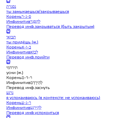
נסגרת
ты замыкаешься/закрываешься
Корень
ס-ג-ר
Инфинитив
לְהִסָּגֵר
Перевод инф.
закрываться (быть закрытым)
תבואי
ты придёшь (ж.)
Корень
ב-ו-א
Инфинитив
לָבוֹא
Перевод инф.
прийти
תירדמי
усни (ж.)
Корень
ר-ד-ם
Инфинитив
לְהֵירָדֵם
Перевод инф.
заснуть
נרגע
я успокаиваюсь (в контексте: не успокаиваюсь)
Корень
ר-ג-ע
Инфинитив
לְהֵירָגֵעַ
Перевод инф.
успокоиться