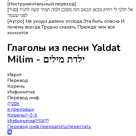
[Инструментальный переход]
[סגיר] אל תלכי לי רחוק מכאן הכאב הזה מסוכן ולמה תמיד קשה להגיד
לפני שנגמר
[Аутро] Не уходи далеко отсюда Эта боль опасна И
почему всегда Трудно сказать Прежде чем всё
кончится
Глаголы из песни Yaldat
Milim - ילדת מילים
Иврит
Перевод
Корень
Инфинитив
Перевод инф.
אפסיק
я прекращу
Корень
פ-ס-ק
Инфинитив
לְהַפְסִיק
Перевод инф.
прекратить/перестать