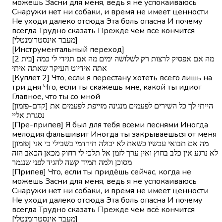
можешь Засни для меня, ведь я не успокаиваюсь
Снаружи нет ни собаки, и время не имеет ценности
Не уходи далеко отсюда Эта боль опасна И почему
всегда Трудно сказать Прежде чем всё кончится
[מעבר אינסטרומנטלי]
[Инструментальный переход]
[בית 2] מה אם אפסיק לרצות רק לשלושה ימים מה אם תגידי לי כמה
אתה אידיוט העיקר שאתה איתי
[Куплет 2] Что, если я перестану хотеть всего лишь на
три дня Что, если ты скажешь мне, какой ты идиот
Главное, что ты со мной
[קדם-פזמון] הייתי לך כל השירים לפעמים מנגינה מזייפת לפעמים את
נסגרת אליי
[Пре-припев] Я был для тебя всеми песнями Иногда
мелодия фальшивит Иногда ты закрываешься от меня
[פזמון] מה אם תבואי עכשיו כשאת לא יכולה תירדמי בשבילי כי אני
לא נרגע אין כלב בחוץ ואין ערך לזמן אל תלכי לי רחוק מכאן הכאב הזה
מסוכן ולמה תמיד קשה להגיד לפני שנגמר
[Припев] Что, если ты придёшь сейчас, когда не
можешь Засни для меня, ведь я не успокаиваюсь
Снаружи нет ни собаки, и время не имеет ценности
Не уходи далеко отсюда Эта боль опасна И почему
всегда Трудно сказать Прежде чем всё кончится
[מעבר אינסטרומנטלי]