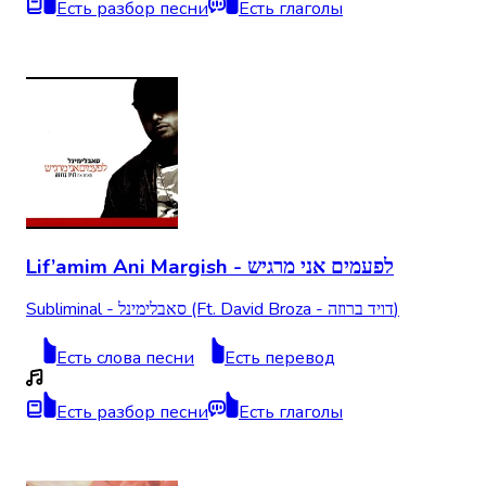
Есть разбор песни
Есть глаголы
Lif’amim Ani Margish - לפעמים אני מרגיש
Subliminal - סאבלימינל (Ft. David Broza - דויד ברוזה)
Есть слова песни
Есть перевод
Есть разбор песни
Есть глаголы