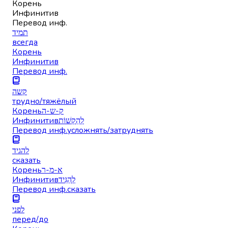
Корень
Инфинитив
Перевод инф.
תמיד
всегда
Корень
Инфинитив
Перевод инф.
קשה
трудно/тяжёлый
Корень
ק-ש-ה
Инфинитив
לְהַקְשׁוֹת
Перевод инф.
усложнять/затруднять
להגיד
сказать
Корень
א-מ-ר
Инфинитив
לְהַגִּיד
Перевод инф.
сказать
לפני
перед/до