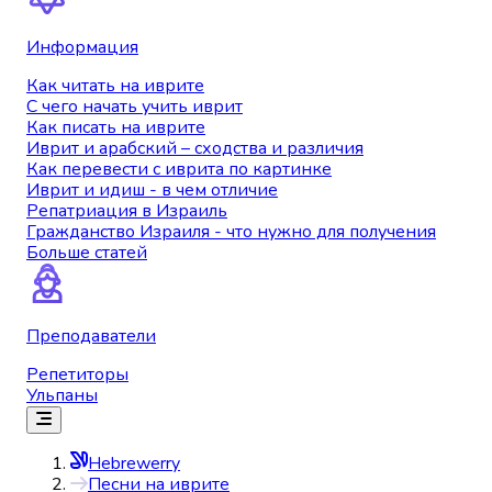
Информация
Как читать на иврите
С чего начать учить иврит
Как писать на иврите
Иврит и арабский – сходства и различия
Как перевести с иврита по картинке
Иврит и идиш - в чем отличие
Репатриация в Израиль
Гражданство Израиля - что нужно для получения
Больше статей
Преподаватели
Репетиторы
Ульпаны
Hebrewerry
Песни на иврите