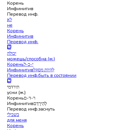
Корень
Инфинитив
Перевод инф.
לא
не
Корень
Инфинитив
Перевод инф.
יכולה
можешь/способна (ж.)
Корень
י-כ-ל
Инфинитив
לִהְיוֹת מְסוּגָל
Перевод инф.
быть в состоянии
תירדמי
усни (ж.)
Корень
ר-ד-ם
Инфинитив
לְהֵירָדֵם
Перевод инф.
заснуть
בשבילי
для меня
Корень