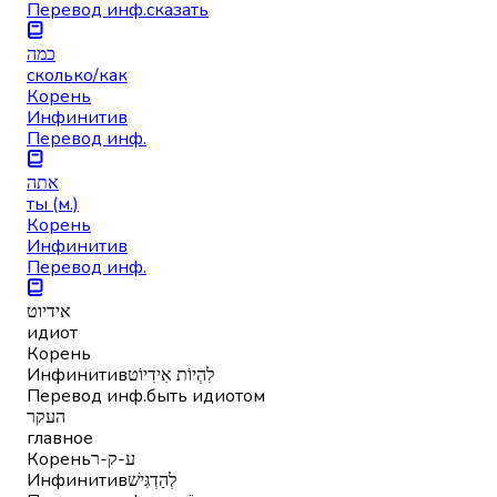
Перевод инф.
сказать
כמה
сколько/как
Корень
Инфинитив
Перевод инф.
אתה
ты (м.)
Корень
Инфинитив
Перевод инф.
אידיוט
идиот
Корень
Инфинитив
לִהְיוֹת אִידִיוֹט
Перевод инф.
быть идиотом
העקר
главное
Корень
ע-ק-ר
Инфинитив
לְהַדְגִּישׁ