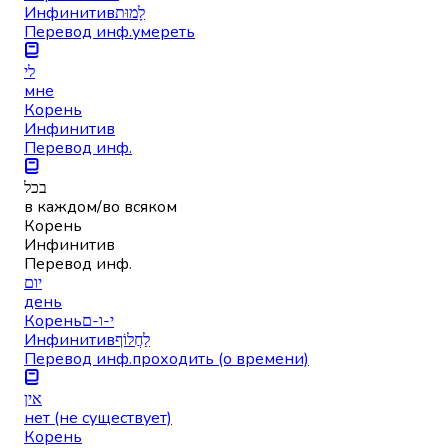
Инфинитив
לָמוּת
Перевод инф.
умереть
לי
мне
Корень
Инфинитив
Перевод инф.
בכל
в каждом/во всяком
Корень
Инфинитив
Перевод инф.
יום
день
Корень
י-ו-ם
Инфинитив
לַחֲלוֹף
Перевод инф.
проходить (о времени)
אין
нет (не существует)
Корень