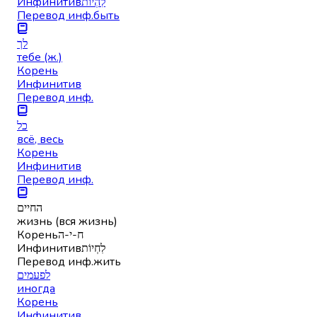
Инфинитив
לִהְיוֹת
Перевод инф.
быть
לך
тебе (ж.)
Корень
Инфинитив
Перевод инф.
כל
всё, весь
Корень
Инфинитив
Перевод инф.
החיים
жизнь (вся жизнь)
Корень
ח-י-ה
Инфинитив
לִחְיוֹת
Перевод инф.
жить
לפעמים
иногда
Корень
Инфинитив