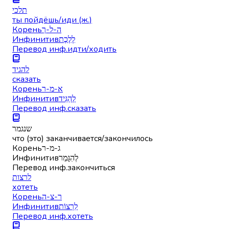
תלכי
ты пойдёшь/иди (ж.)
Корень
ה-ל-ך
Инфинитив
לָלֶכֶת
Перевод инф.
идти/ходить
להגיד
сказать
Корень
א-מ-ר
Инфинитив
לְהַגִּיד
Перевод инф.
сказать
שנגמר
что (это) заканчивается/закончилось
Корень
ג-מ-ר
Инфинитив
לְהִגָּמֵר
Перевод инф.
закончиться
לרצות
хотеть
Корень
ר-צ-ה
Инфинитив
לִרְצוֹת
Перевод инф.
хотеть