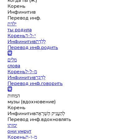
когда ты (ж.)
Корень
Инфинитив
Перевод инф.
ילדת
ты родила
Корень
י-ל-ד
Инфинитив
לָלֶדֶת
Перевод инф.
родить
מלים
слова
Корень
מ-ל-ל
Инфинитив
לְדַבֵּר
Перевод инф.
говорить
המוזות
музы (вдохновение)
Корень
Инфинитив
לְהַעֲנִיק הַשְׁרָאָה
Перевод инф.
вдохновлять
ימותו
они умрут
Корень
מ-ו-ת