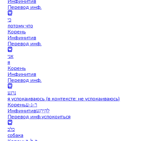
Инфинитив
Перевод инф.
כי
потому что
Корень
Инфинитив
Перевод инф.
אני
я
Корень
Инфинитив
Перевод инф.
נרגע
я успокаиваюсь (в контексте: не успокаиваюсь)
Корень
ר-ג-ע
Инфинитив
לְהֵירָגֵעַ
Перевод инф.
успокоиться
כלב
собака