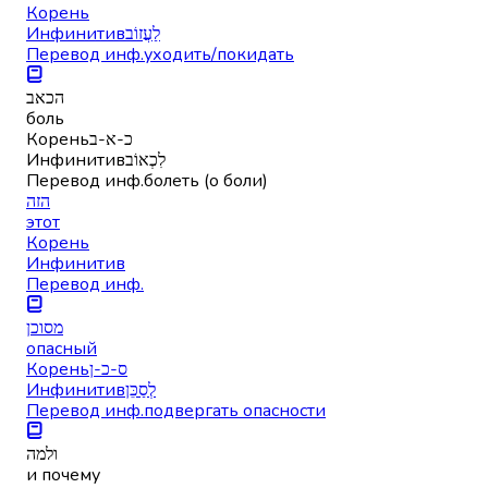
Корень
Инфинитив
לַעֲזוֹב
Перевод инф.
уходить/покидать
הכאב
боль
Корень
כ-א-ב
Инфинитив
לִכְאוֹב
Перевод инф.
болеть (о боли)
הזה
этот
Корень
Инфинитив
Перевод инф.
מסוכן
опасный
Корень
ס-כ-ן
Инфинитив
לְסַכֵּן
Перевод инф.
подвергать опасности
ולמה
и почему