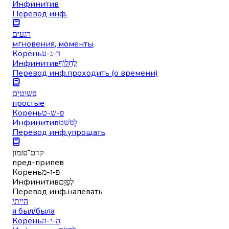
Инфинитив
Перевод инф.
רגעים
мгновения, моменты
Корень
ר-ג-ע
Инфинитив
לַחֲלוֹף
Перевод инф.
проходить (о времени)
פשוטים
простые
Корень
פ-ש-ט
Инфинитив
לְפַשֵּׁט
Перевод инф.
упрощать
קדם־פזמון
пред-припев
Корень
פ-ז-מ
Инфинитив
לְפַזֵּם
Перевод инф.
напевать
הייתי
я был/была
Корень
ה-י-ה