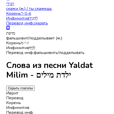
תגידי
скажи (ж.) / ты скажешь
Корень
א-מ-ר
Инфинитив
לְהַגִּיד
Перевод инф.
сказать
מזיפת
фальшивит/подделывает (ж.)
Корень
ז-י-ף
Инфинитив
לְזַיֵּף
Перевод инф.
фальшивить/подделывать
Слова из песни Yaldat
Milim - ילדת מילים
Скрыть глаголы
Иврит
Перевод
Корень
Инфинитив
Перевод инф.