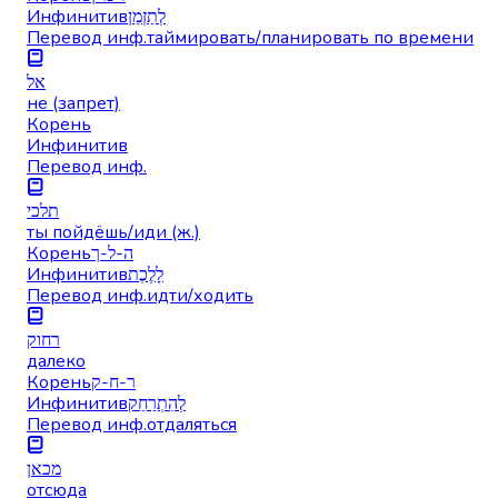
Инфинитив
לְתַזְמֵן
Перевод инф.
таймировать/планировать по времени
אל
не (запрет)
Корень
Инфинитив
Перевод инф.
תלכי
ты пойдёшь/иди (ж.)
Корень
ה-ל-ך
Инфинитив
לָלֶכֶת
Перевод инф.
идти/ходить
רחוק
далеко
Корень
ר-ח-ק
Инфинитив
לְהִתְרַחֵק
Перевод инф.
отдаляться
מכאן
отсюда