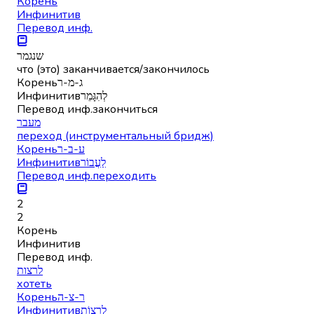
Корень
Инфинитив
Перевод инф.
שנגמר
что (это) заканчивается/закончилось
Корень
ג-מ-ר
Инфинитив
לְהִגָּמֵר
Перевод инф.
закончиться
מעבר
переход (инструментальный бридж)
Корень
ע-ב-ר
Инфинитив
לַעֲבוֹר
Перевод инф.
переходить
2
2
Корень
Инфинитив
Перевод инф.
לרצות
хотеть
Корень
ר-צ-ה
Инфинитив
לִרְצוֹת