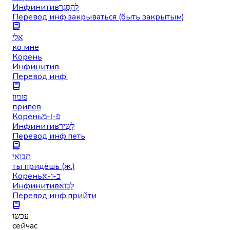
Инфинитив
לְהִסָּגֵר
Перевод инф.
закрываться (быть закрытым)
אלי
ко мне
Корень
Инфинитив
Перевод инф.
פזמון
припев
Корень
פ-ז-מ
Инфинитив
לָשִׁיר
Перевод инф.
петь
תבואי
ты придёшь (ж.)
Корень
ב-ו-א
Инфинитив
לָבוֹא
Перевод инф.
прийти
עכשו
сейчас