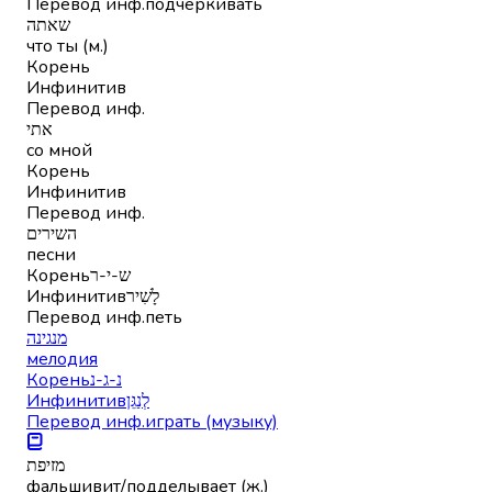
Перевод инф.
подчёркивать
שאתה
что ты (м.)
Корень
Инфинитив
Перевод инф.
אתי
со мной
Корень
Инфинитив
Перевод инф.
השירים
песни
Корень
ש-י-ר
Инфинитив
לָשִׁיר
Перевод инф.
петь
מנגינה
мелодия
Корень
נ-ג-נ
Инфинитив
לְנַגֵּן
Перевод инф.
играть (музыку)
מזיפת
фальшивит/подделывает (ж.)