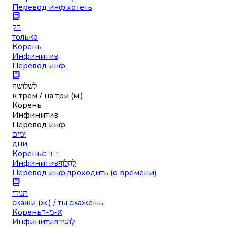
Перевод инф.
хотеть
רק
только
Корень
Инфинитив
Перевод инф.
לשלושה
к трём / на три (м.)
Корень
Инфинитив
Перевод инф.
ימים
дни
Корень
י-ו-ם
Инфинитив
לַחֲלוֹף
Перевод инф.
проходить (о времени)
תגידי
скажи (ж.) / ты скажешь
Корень
א-מ-ר
Инфинитив
לְהַגִּיד