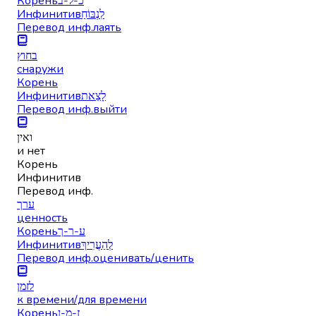
Корень
כ-ל-ב
Инфинитив
לִנְבּוֹחַ
Перевод инф.
лаять
בחוץ
снаружи
Корень
Инфинитив
לָצֵאת
Перевод инф.
выйти
ואין
и нет
Корень
Инфинитив
Перевод инф.
ערך
ценность
Корень
ע-ר-ך
Инфинитив
לְהַעֲרִיךְ
Перевод инф.
оценивать/ценить
לזמן
к времени/для времени
Корень
ז-מ-ן