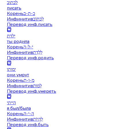
לכתוב
писать
Корень
כ-ת-ב
Инфинитив
לִכְתּוֹב
Перевод инф.
писать
ילדת
ты родила
Корень
י-ל-ד
Инфинитив
לָלֶדֶת
Перевод инф.
родить
ימותו
они умрут
Корень
מ-ו-ת
Инфинитив
לָמוּת
Перевод инф.
умереть
הייתי
я был/была
Корень
ה-י-ה
Инфинитив
לִהְיוֹת
Перевод инф.
быть