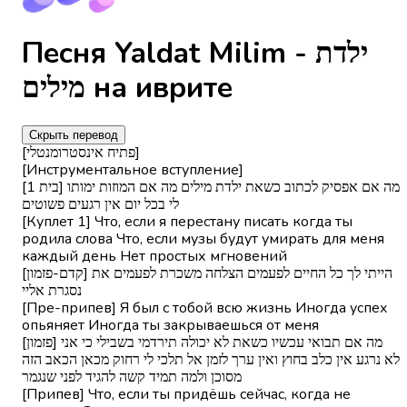
Песня Yaldat Milim - ילדת
מילים на иврите
Скрыть перевод
[פתיח אינסטרומנטלי]
[Инструментальное вступление]
[בית 1] מה אם אפסיק לכתוב כשאת ילדת מילים מה אם המוזות ימותו
לי בכל יום אין רגעים פשוטים
[Куплет 1] Что, если я перестану писать когда ты
родила слова Что, если музы будут умирать для меня
каждый день Нет простых мгновений
[קדם-פזמון] הייתי לך כל החיים לפעמים הצלחה משכרת לפעמים את
נסגרת אליי
[Пре-припев] Я был с тобой всю жизнь Иногда успех
опьяняет Иногда ты закрываешься от меня
[פזמון] מה אם תבואי עכשיו כשאת לא יכולה תירדמי בשבילי כי אני
לא נרגע אין כלב בחוץ ואין ערך לזמן אל תלכי לי רחוק מכאן הכאב הזה
מסוכן ולמה תמיד קשה להגיד לפני שנגמר
[Припев] Что, если ты придёшь сейчас, когда не