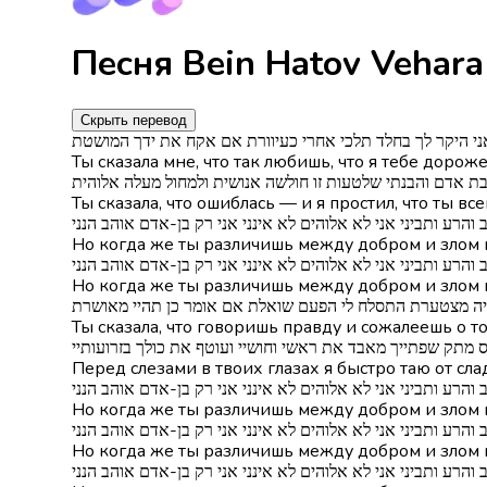
Скрыть перевод
 היקר לך בחלד תלכי אחרי כעיוורת אם אקח את ידך המושטת
Ты сказала мне, что так любишь, что я тебе дорож
ת אדם והבנתי שלטעות זו חולשה אנושית ולמחול מעלה אלוהית
Ты сказала, что ошиблась — и я простил, что ты в
 והרע ותביני אני לא אלוהים לא אינני אני רק בן-אדם אוהב הנני
Но когда же ты различишь между добром и злом и 
 והרע ותביני אני לא אלוהים לא אינני אני רק בן-אדם אוהב הנני
Но когда же ты различишь между добром и злом и 
ה מצטערת התסלח לי הפעם שואלת אם אומר כן תהיי מאושרת
Ты сказала, что говоришь правду и сожалеешь о то
ס מתק שפתייך מאבד את ראשי וחושיי ועוטף את כולך בזרועותיי
Перед слезами в твоих глазах я быстро таю от сла
 והרע ותביני אני לא אלוהים לא אינני אני רק בן-אדם אוהב הנני
Но когда же ты различишь между добром и злом и 
 והרע ותביני אני לא אלוהים לא אינני אני רק בן-אדם אוהב הנני
Но когда же ты различишь между добром и злом и 
 והרע ותביני אני לא אלוהים לא אינני אני רק בן-אדם אוהב הנני