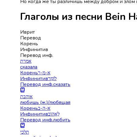
Но когда же ты различишь между добром и злом и 
Иврит
Перевод
Корень
Инфинитив
Перевод инф.
אמרת
сказала
Корень
א-מ-ר
Инфинитив
לוֹמַר
Перевод инф.
сказать
אוהבת
любишь (ж.)/любящая
Корень
א-ה-ב
Инфинитив
לֶאֱהוֹב
Перевод инф.
любить
תלכי