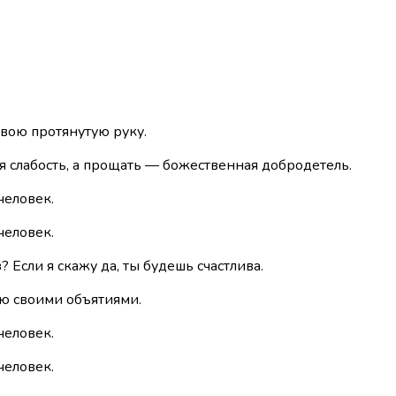
 твою протянутую руку.
кая слабость, а прощать — божественная добродетель.
человек.
человек.
? Если я скажу да, ты будешь счастлива.
всю своими объятиями.
человек.
человек.