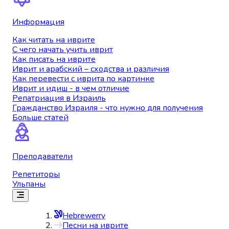
Информация
Как читать на иврите
С чего начать учить иврит
Как писать на иврите
Иврит и арабский – сходства и различия
Как перевести с иврита по картинке
Иврит и идиш - в чем отличие
Репатриация в Израиль
Гражданство Израиля - что нужно для получения
Больше статей
Преподаватели
Репетиторы
Ульпаны
Hebrewerry
Песни на иврите