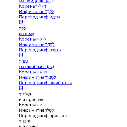
ты пойдёшь (ж.)
Корень
ה-ל-ך
Инфинитив
לָלֶכֶת
Перевод инф.
идти
אקח
возьму
Корень
ל-ק-ח
Инфинитив
לָקַחַת
Перевод инф.
взять
טעית
ты ошиблась (ж.)
Корень
ט-ע-ה
Инфинитив
לִטְעוֹת
Перевод инф.
ошибаться
וסלחתי
и я простил
Корень
ס-ל-ח
Инфинитив
לִסְלֹחַ
Перевод инф.
простить
והבנתי
и я понял