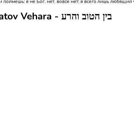
поймёшь: я не Бог, нет, вовсе нет; я всего лишь любящий 
Глаголы из песни Bein Hatov Vehara - בין הטוב והרע