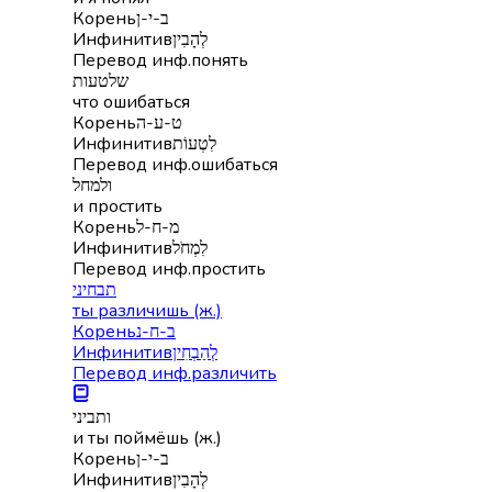
Корень
ב-י-ן
Инфинитив
לְהָבִין
Перевод инф.
понять
שלטעות
что ошибаться
Корень
ט-ע-ה
Инфинитив
לִטְעוֹת
Перевод инф.
ошибаться
ולמחל
и простить
Корень
מ-ח-ל
Инфинитив
לִמְחֹל
Перевод инф.
простить
תבחיני
ты различишь (ж.)
Корень
ב-ח-נ
Инфинитив
לְהַבְחִין
Перевод инф.
различить
ותביני
и ты поймёшь (ж.)
Корень
ב-י-ן
Инфинитив
לְהָבִין