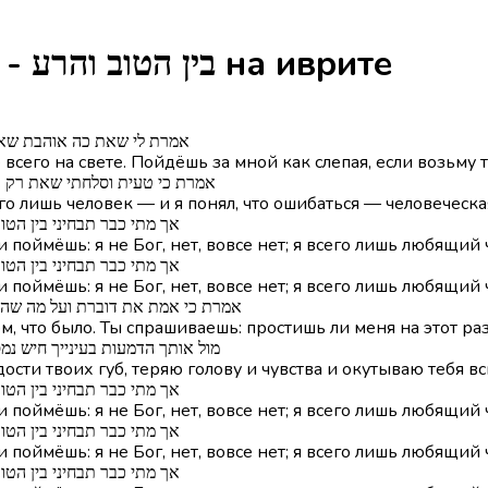
Песня Bein Hatov Vehara - בין הטוב והרע на иврите
אמרת לי שאת כה אוהבת שאני
е всего на свете. Пойдёшь за мной как слепая, если возьму
אמרת כי טעית וסלחתי שאת רק ב
сего лишь человек — и я понял, что ошибаться — человечес
אך מתי כבר תבחיני בין הטוב
поймёшь: я не Бог, нет, вовсе нет; я всего лишь любящий 
אך מתי כבר תבחיני בין הטוב
поймёшь: я не Бог, нет, вовсе нет; я всего лишь любящий 
אמרת כי אמת את דוברת ועל מה שהי
м, что было. Ты спрашиваешь: простишь ли меня на этот раз
מול אותך הדמעות בעינייך חיש נמ
дости твоих губ, теряю голову и чувства и окутываю тебя 
אך מתי כבר תבחיני בין הטוב
поймёшь: я не Бог, нет, вовсе нет; я всего лишь любящий 
אך מתי כבר תבחיני בין הטוב
поймёшь: я не Бог, нет, вовсе нет; я всего лишь любящий 
אך מתי כבר תבחיני בין הטוב