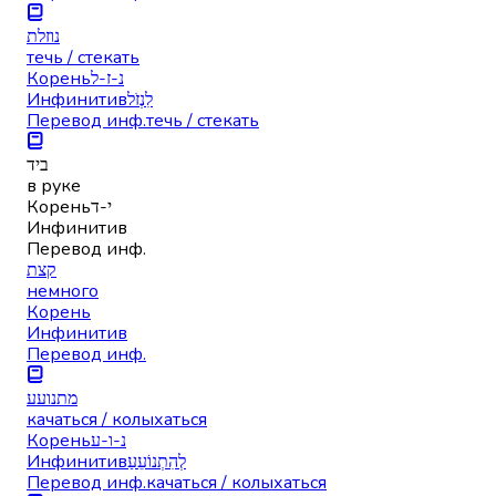
נוזלת
течь / стекать
Корень
נ-ז-ל
Инфинитив
לִנְזֹל
Перевод инф.
течь / стекать
ביד
в руке
Корень
י-ד
Инфинитив
Перевод инф.
קצת
немного
Корень
Инфинитив
Перевод инф.
מתנועע
качаться / колыхаться
Корень
נ-ו-ע
Инфинитив
לְהִתְנוֹעֵעַ
Перевод инф.
качаться / колыхаться