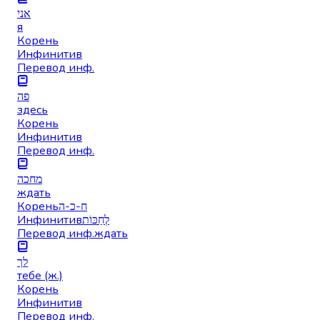
אני
я
Корень
Инфинитив
Перевод инф.
פה
здесь
Корень
Инфинитив
Перевод инф.
מחכה
ждать
Корень
ח-כ-ה
Инфинитив
לְחַכּוֹת
Перевод инф.
ждать
לך
тебе (ж.)
Корень
Инфинитив
Перевод инф.