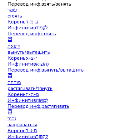
Перевод инф.
взять/занять
עומד
стоять
Корень
ע-מ-ד
Инфинитив
לַעֲמוֹד
Перевод инф.
стоять
הוצאת
вынуть/вытащить
Корень
י-צ-א
Инфинитив
לְהוֹצִיא
Перевод инф.
вынуть/вытащить
מותחת
растягивать/тянуть
Корень
מ-ת-ח
Инфинитив
לִמְתּוֹחַ
Перевод инф.
растягивать
נסגר
закрываться
Корень
ס-ג-ר
Инфинитив
לְהִסָּגֵר