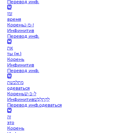
Перевод инф.
זמן
время
Корень
ז-מ-נ
Инфинитив
Перевод инф.
את
ты (ж.)
Корень
Инфинитив
Перевод инф.
מתלבשת
одеваться
Корень
ל-ב-ש
Инфинитив
לְהִתְלַבֵּשׁ
Перевод инф.
одеваться
זה
это
Корень