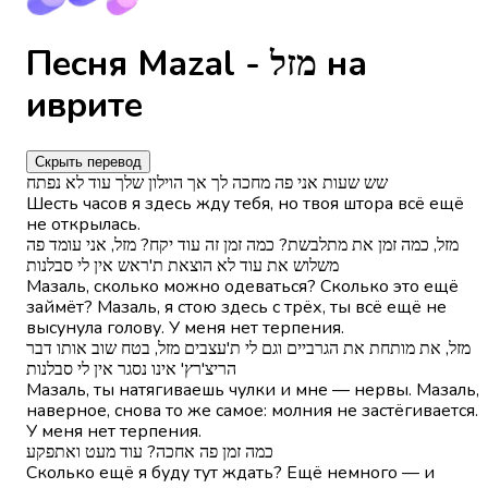
Песня Mazal - מזל на
иврите
Скрыть перевод
שש שעות אני פה מחכה לך אך הוילון שלך עוד לא נפתח
Шесть часов я здесь жду тебя, но твоя штора всё ещё
не открылась.
מזל, כמה זמן את מתלבשת? כמה זמן זה עוד יקח? מזל, אני עומד פה
משלוש את עוד לא הוצאת ת'ראש אין לי סבלנות
Мазаль, сколько можно одеваться? Сколько это ещё
займёт? Мазаль, я стою здесь с трёх, ты всё ещё не
высунула голову. У меня нет терпения.
מזל, את מותחת את הגרביים וגם לי ת'עצבים מזל, בטח שוב אותו דבר
הריצ'רץ' אינו נסגר אין לי סבלנות
Мазаль, ты натягиваешь чулки и мне — нервы. Мазаль,
наверное, снова то же самое: молния не застёгивается.
У меня нет терпения.
כמה זמן פה אחכה? עוד מעט ואתפקע
Сколько ещё я буду тут ждать? Ещё немного — и