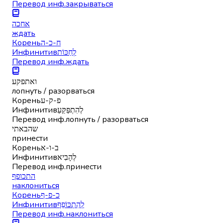
Перевод инф.
закрываться
אחכה
ждать
Корень
ח-כ-ה
Инфинитив
לְחַכּוֹת
Перевод инф.
ждать
ואתפקע
лопнуть / разорваться
Корень
פ-ק-ע
Инфинитив
לְהִתְפַּקֵּעַ
Перевод инф.
лопнуть / разорваться
שהבאתי
принести
Корень
ב-ו-א
Инфинитив
לְהָבִיא
Перевод инф.
принести
התכופף
наклониться
Корень
כ-פ-ף
Инфинитив
לְהִתְכּוֹפֵף
Перевод инф.
наклониться