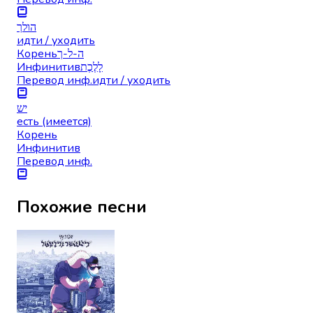
הולך
идти / уходить
Корень
ה-ל-ך
Инфинитив
לָלֶכֶת
Перевод инф.
идти / уходить
יש
есть (имеется)
Корень
Инфинитив
Перевод инф.
Похожие песни