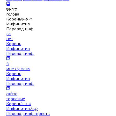
ת׳ראש
голова
Корень
ר-א-שׁ
Инфинитив
Перевод инф.
אין
нет
Корень
Инфинитив
Перевод инф.
לי
мне / у меня
Корень
Инфинитив
Перевод инф.
סבלנות
терпение
Корень
ס-ב-ל
Инфинитив
לִסְבֹּל
Перевод инф.
терпеть