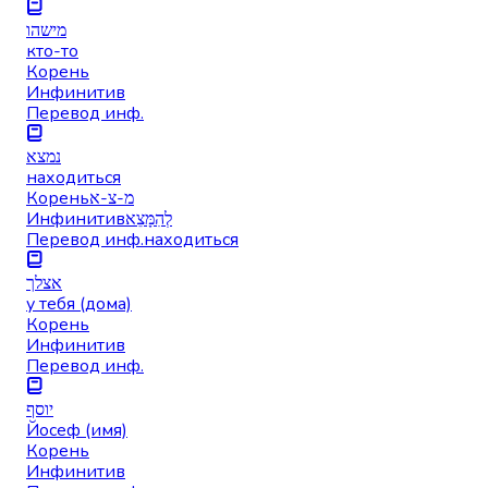
מישהו
кто-то
Корень
Инфинитив
Перевод инф.
נמצא
находиться
Корень
מ-צ-א
Инфинитив
לְהִמָּצֵא
Перевод инф.
находиться
אצלך
у тебя (дома)
Корень
Инфинитив
Перевод инф.
יוסף
Йосеф (имя)
Корень
Инфинитив