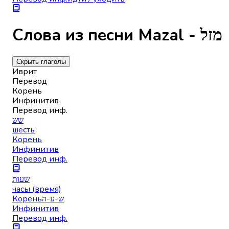
Слова из песни Mazal - מזל
Скрыть глаголы
Иврит
Перевод
Корень
Инфинитив
Перевод инф.
שש
шесть
Корень
Инфинитив
Перевод инф.
שעות
часы (время)
Корень
ש-ע-ה
Инфинитив
Перевод инф.