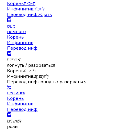
Корень
ח-כ-ה
Инфинитив
לְחַכּוֹת
Перевод инф.
ждать
מעט
немного
Корень
Инфинитив
Перевод инф.
ואתפקע
лопнуть / разорваться
Корень
פ-ק-ע
Инфинитив
לְהִתְפַּקֵּעַ
Перевод инф.
лопнуть / разорваться
כל
весь/вся
Корень
Инфинитив
Перевод инф.
השושנים
розы