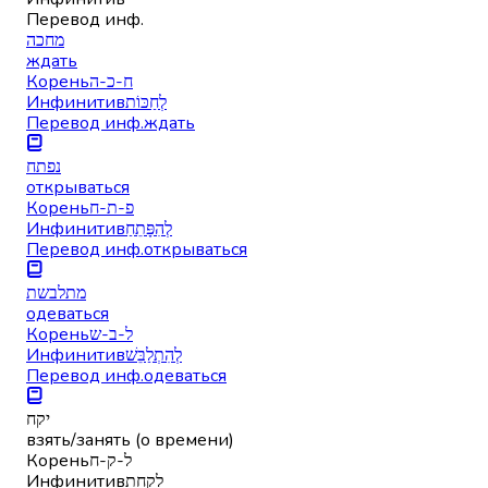
Перевод инф.
מחכה
ждать
Корень
ח-כ-ה
Инфинитив
לְחַכּוֹת
Перевод инф.
ждать
נפתח
открываться
Корень
פ-ת-ח
Инфинитив
לְהִפָּתֵחַ
Перевод инф.
открываться
מתלבשת
одеваться
Корень
ל-ב-ש
Инфинитив
לְהִתְלַבֵּשׁ
Перевод инф.
одеваться
יקח
взять/занять (о времени)
Корень
ל-ק-ח
Инфинитив
לָקַחַת