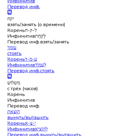
Инфинитив
Перевод инф.
יקח
взять/занять (о времени)
Корень
ל-ק-ח
Инфинитив
לָקַחַת
Перевод инф.
взять/занять
עומד
стоять
Корень
ע-מ-ד
Инфинитив
לַעֲמוֹד
Перевод инф.
стоять
משלוש
с трёх (часов)
Корень
Инфинитив
Перевод инф.
הוצאת
вынуть/вытащить
Корень
י-צ-א
Инфинитив
לְהוֹצִיא
Перевод инф.
вынуть/вытащить