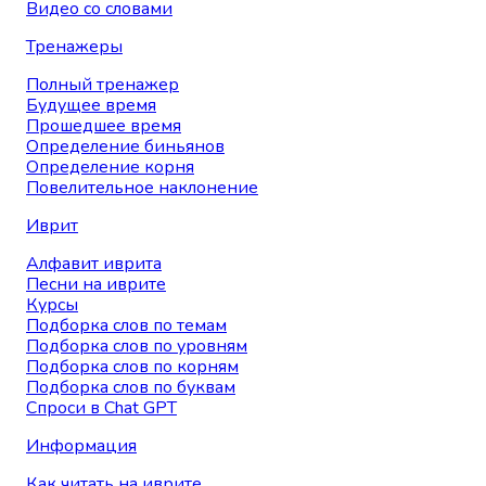
Видео со словами
Тренажеры
Полный тренажер
Будущее время
Прошедшее время
Определение биньянов
Определение корня
Повелительное наклонение
Иврит
Алфавит иврита
Песни на иврите
Курсы
Подборка слов по темам
Подборка слов по уровням
Подборка слов по корням
Подборка слов по буквам
Спроси в Chat GPT
Информация
Как читать на иврите