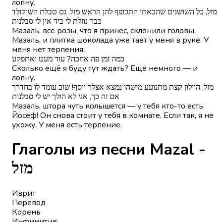
лопну.
מזל, כל השושנים שהבאתי התכופף להן הראש מזל, גם טבלת השוקולד
כבר נוזלת לי ביד אין לי סבלנות
Мазаль, все розы, что я принёс, склонили головы.
Мазаль, и плитка шоколада уже тает у меня в руке. У
меня нет терпения.
כמה זמן פה אחכה? עוד מעט ואתפקע
Сколько ещё я буду тут ждать? Ещё немного — и
лопну.
מזל, הוילון קצת מתנועע מישהו נמצא אצלך יוסף! שוב עומד לו בחדרך
אם זה כך, אני לא הולך יש לי סבלנות
Мазаль, штора чуть колышется — у тебя кто-то есть.
Йосеф! Он снова стоит у тебя в комнате. Если так, я не
ухожу. У меня есть терпение.
Глаголы из песни Mazal -
מזל
Иврит
Перевод
Корень
Инфинитив