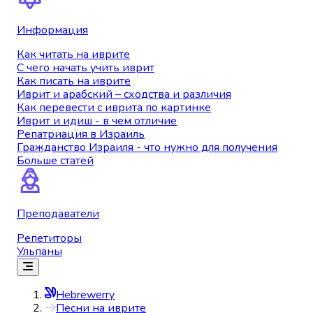
Информация
Как читать на иврите
С чего начать учить иврит
Как писать на иврите
Иврит и арабский – сходства и различия
Как перевести с иврита по картинке
Иврит и идиш - в чем отличие
Репатриация в Израиль
Гражданство Израиля - что нужно для получения
Больше статей
Преподаватели
Репетиторы
Ульпаны
Hebrewerry
Песни на иврите