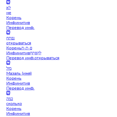
לא
не
Корень
Инфинитив
Перевод инф.
נפתח
открываться
Корень
פ-ת-ח
Инфинитив
לְהִפָּתֵחַ
Перевод инф.
открываться
מזל
Мазаль (имя)
Корень
Инфинитив
Перевод инф.
כמה
сколько
Корень
Инфинитив