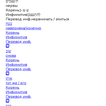
ת׳עצבים
нервы
Корень
ע-צ-ב
Инфинитив
לְהִתְעַצְבֵּן
Перевод инф.
нервничать / злиться
בטח
наверняка/конечно
Корень
Инфинитив
Перевод инф.
שוב
снова
Корень
Инфинитив
Перевод инф.
אותו
тот же / его
Корень
Инфинитив
Перевод инф.
דבר