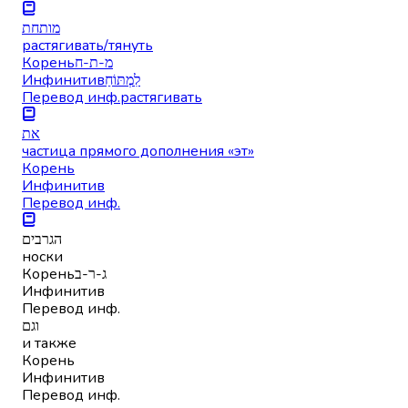
מותחת
растягивать/тянуть
Корень
מ-ת-ח
Инфинитив
לִמְתּוֹחַ
Перевод инф.
растягивать
את
частица прямого дополнения «эт»
Корень
Инфинитив
Перевод инф.
הגרבים
носки
Корень
ג-ר-ב
Инфинитив
Перевод инф.
וגם
и также
Корень
Инфинитив
Перевод инф.