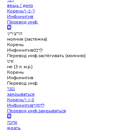
вещь / дело
Корень
ד-ב-ר
Инфинитив
Перевод инф.
הריצ׳רץ׳
молния (застёжка)
Корень
Инфинитив
לִרְכֹּס
Перевод инф.
застёгивать (молнию)
אינו
не (3 л. м.р.)
Корень
Инфинитив
Перевод инф.
נסגר
закрываться
Корень
ס-ג-ר
Инфинитив
לְהִסָּגֵר
Перевод инф.
закрываться
אחכה
ждать