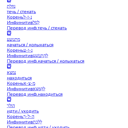
נוזלת
течь / стекать
Корень
נ-ז-ל
Инфинитив
לִנְזֹל
Перевод инф.
течь / стекать
מתנועע
качаться / колыхаться
Корень
נ-ו-ע
Инфинитив
לְהִתְנוֹעֵעַ
Перевод инф.
качаться / колыхаться
נמצא
находиться
Корень
מ-צ-א
Инфинитив
לְהִמָּצֵא
Перевод инф.
находиться
הולך
идти / уходить
Корень
ה-ל-ך
Инфинитив
לָלֶכֶת
Перевод инф.
идти / уходить