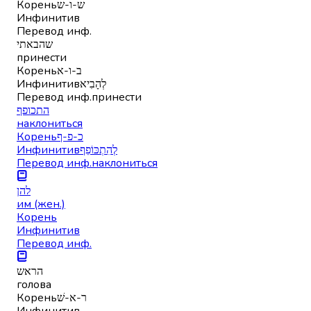
Корень
ש-ו-ש
Инфинитив
Перевод инф.
שהבאתי
принести
Корень
ב-ו-א
Инфинитив
לְהָבִיא
Перевод инф.
принести
התכופף
наклониться
Корень
כ-פ-ף
Инфинитив
לְהִתְכּוֹפֵף
Перевод инф.
наклониться
להן
им (жен.)
Корень
Инфинитив
Перевод инф.
הראש
голова
Корень
ר-א-שׁ
Инфинитив