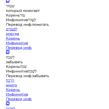
שעוזר
который помогает
Корень
עזר
Инфинитив
לַעֲזוֹר
Перевод инф.
помогать
לפעמים
иногда
Корень
Инфинитив
Перевод инф.
לשכח
забывать
Корень
שכח
Инфинитив
לִשְׁכֹּחַ
Перевод инф.
забывать
הרבה
много
Корень
Инфинитив
Перевод инф.
לאהוב