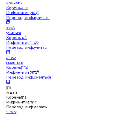
кричать
Корень
צעק
Инфинитив
לִצְעוֹק
Перевод инф.
кричать
ללמוד
учиться
Корень
למד
Инфинитив
לִלְמוֹד
Перевод инф.
учиться
לצחוק
смеяться
Корень
צחק
Инфинитив
לִצְחוֹק
Перевод инф.
смеяться
ותן
и дай
Корень
נתן
Инфинитив
לָתֵת
Перевод инф.
давать
לשמוע