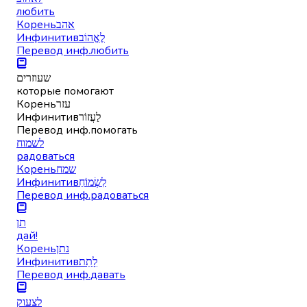
любить
Корень
אהב
Инфинитив
לֶאֱהוֹב
Перевод инф.
любить
שעוזרים
которые помогают
Корень
עזר
Инфинитив
לַעֲזוֹר
Перевод инф.
помогать
לשמוח
радоваться
Корень
שמח
Инфинитив
לִשְׂמוֹחַ
Перевод инф.
радоваться
תן
дай!
Корень
נתן
Инфинитив
לָתֵת
Перевод инф.
давать
לצעוק