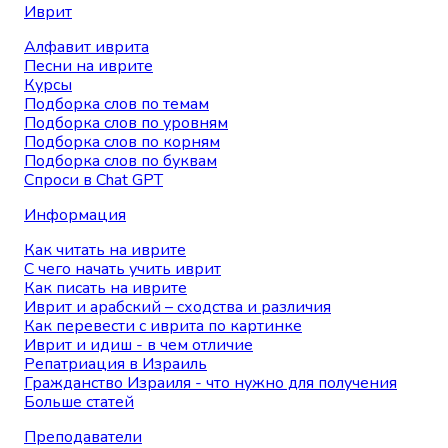
Иврит
Алфавит иврита
Песни на иврите
Курсы
Подборка слов по темам
Подборка слов по уровням
Подборка слов по корням
Подборка слов по буквам
Спроси в Chat GPT
Информация
Как читать на иврите
С чего начать учить иврит
Как писать на иврите
Иврит и арабский – сходства и различия
Как перевести с иврита по картинке
Иврит и идиш - в чем отличие
Репатриация в Израиль
Гражданство Израиля - что нужно для получения
Больше статей
Преподаватели