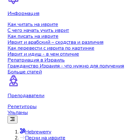
Информация
Как читать на иврите
С чего начать учить иврит
Как писать на иврите
Иврит и арабский – сходства и различия
Как перевести с иврита по картинке
Иврит и идиш - в чем отличие
Репатриация в Израиль
Гражданство Израиля - что нужно для получения
Больше статей
Преподаватели
Репетиторы
Ульпаны
Hebrewerry
Песни на иврите