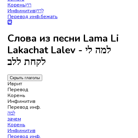
Корень
רוץ
Инфинитив
לָרוּץ
Перевод инф.
бежать
Слова из песни Lama Li
Lakachat Lalev - למה לי
לקחת ללב
Скрыть глаголы
Иврит
Перевод
Корень
Инфинитив
Перевод инф.
למה
зачем
Корень
Инфинитив
Перевод инф.