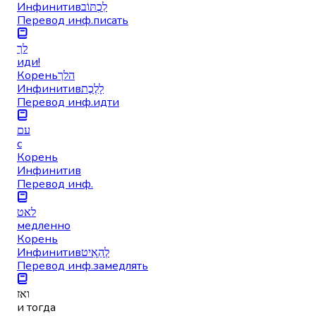
Инфинитив
לִכְתּוֹב
Перевод инф.
писать
לך
иди!
Корень
הלך
Инфинитив
לָלֶכֶת
Перевод инф.
идти
עם
с
Корень
Инфинитив
Перевод инф.
לאט
медленно
Корень
Инфинитив
לְהַאִיט
Перевод инф.
замедлять
ואז
и тогда