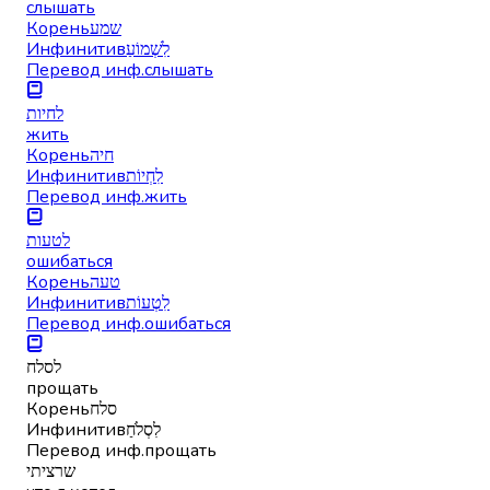
слышать
Корень
שמע
Инфинитив
לִשְׁמוֹעַ
Перевод инф.
слышать
לחיות
жить
Корень
חיה
Инфинитив
לִחְיוֹת
Перевод инф.
жить
לטעות
ошибаться
Корень
טעה
Инфинитив
לִטְעוֹת
Перевод инф.
ошибаться
לסלח
прощать
Корень
סלח
Инфинитив
לִסְלֹחַ
Перевод инф.
прощать
שרציתי