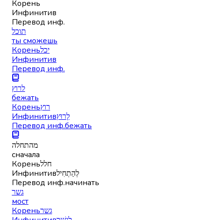
Корень
Инфинитив
Перевод инф.
תוכל
ты сможешь
Корень
יכל
Инфинитив
Перевод инф.
לרוץ
бежать
Корень
רוץ
Инфинитив
לָרוּץ
Перевод инф.
бежать
מהתחלה
сначала
Корень
חלל
Инфинитив
לְהַתְחִיל
Перевод инф.
начинать
גשר
мост
Корень
גשר
Инфинитив
לְגַשֵּׁר