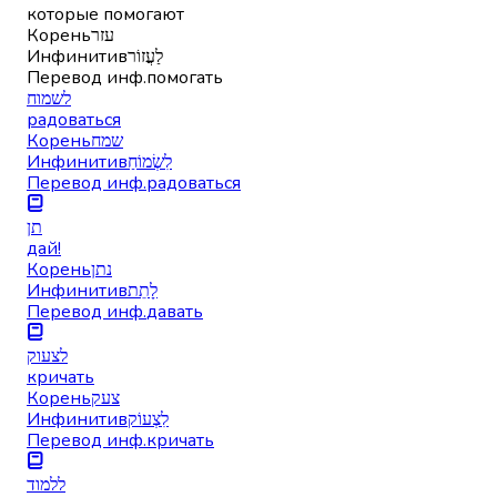
которые помогают
Корень
עזר
Инфинитив
לַעֲזוֹר
Перевод инф.
помогать
לשמוח
радоваться
Корень
שמח
Инфинитив
לִשְׂמוֹחַ
Перевод инф.
радоваться
תן
дай!
Корень
נתן
Инфинитив
לָתֵת
Перевод инф.
давать
לצעוק
кричать
Корень
צעק
Инфинитив
לִצְעוֹק
Перевод инф.
кричать
ללמוד