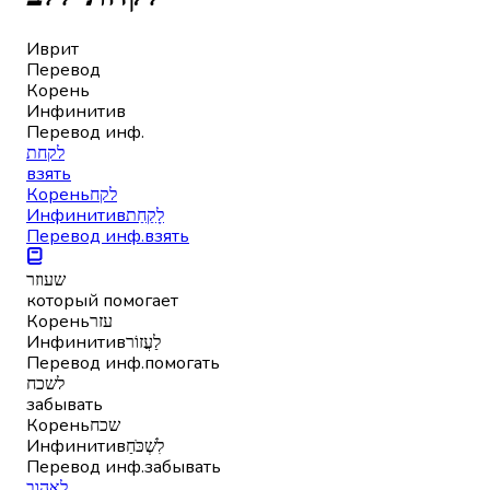
Иврит
Перевод
Корень
Инфинитив
Перевод инф.
לקחת
взять
Корень
לקח
Инфинитив
לָקַחַת
Перевод инф.
взять
שעוזר
который помогает
Корень
עזר
Инфинитив
לַעֲזוֹר
Перевод инф.
помогать
לשכח
забывать
Корень
שכח
Инфинитив
לִשְׁכֹּחַ
Перевод инф.
забывать
לאהוב