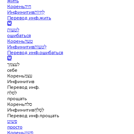
жить
Корень
חיה
Инфинитив
לִחְיוֹת
Перевод инф.
жить
לטעות
ошибаться
Корень
טעה
Инфинитив
לִטְעוֹת
Перевод инф.
ошибаться
לעצמך
себе
Корень
עצמ
Инфинитив
Перевод инф.
לסלח
прощать
Корень
סלח
Инфинитив
לִסְלֹחַ
Перевод инф.
прощать
פשוט
просто
Корень
פשט