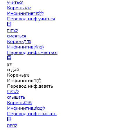
учиться
Корень
למד
Инфинитив
לִלְמוֹד
Перевод инф.
учиться
לצחוק
смеяться
Корень
צחק
Инфинитив
לִצְחוֹק
Перевод инф.
смеяться
ותן
и дай
Корень
נתן
Инфинитив
לָתֵת
Перевод инф.
давать
לשמוע
слышать
Корень
שמע
Инфинитив
לִשְׁמוֹעַ
Перевод инф.
слышать
לחיות