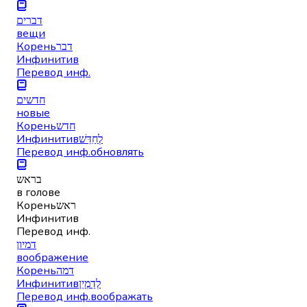
דברים
вещи
Корень
דבר
Инфинитив
Перевод инф.
חדשים
новые
Корень
חדש
Инфинитив
לְחַדֵּשׁ
Перевод инф.
обновлять
בראש
в голове
Корень
ראש
Инфинитив
Перевод инф.
דמיון
воображение
Корень
דמה
Инфинитив
לְדַמְיֵן
Перевод инф.
воображать