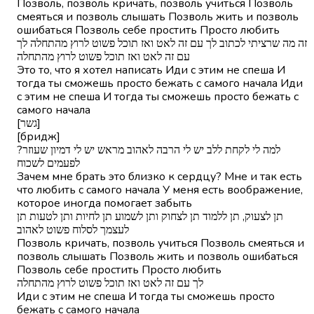
Позволь, позволь кричать, позволь учиться Позволь
смеяться и позволь слышать Позволь жить и позволь
ошибаться Позволь себе простить Просто любить
זה מה שרציתי לכתוב לך עם זה לאט ואז תוכל פשוט לרוץ מהתחלה לך
עם זה לאט ואז תוכל פשוט לרוץ מהתחלה
Это то, что я хотел написать Иди с этим не спеша И
тогда ты сможешь просто бежать с самого начала Иди
с этим не спеша И тогда ты сможешь просто бежать с
самого начала
[גשר]
[бридж]
?למה לי לקחת ללב יש לי הרבה לאהוב מראש יש לי דמיון שעוזר
לפעמים לשכוח
Зачем мне брать это близко к сердцу? Мне и так есть
что любить с самого начала У меня есть воображение,
которое иногда помогает забыть
תן לצעוק, תן ללמוד תן לצחוק ותן לשמוע תן לחיות ותן לטעות תן
לעצמך לסלוח פשוט לאהוב
Позволь кричать, позволь учиться Позволь смеяться и
позволь слышать Позволь жить и позволь ошибаться
Позволь себе простить Просто любить
לך עם זה לאט ואז תוכל פשוט לרוץ מהתחלה
Иди с этим не спеша И тогда ты сможешь просто
бежать с самого начала