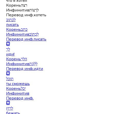
что я хотел
Корень
רצה
Инфинитив
לִרְצוֹת
Перевод инф.
хотеть
לכתוב
писать
Корень
כתב
Инфинитив
לִכְתּוֹב
Перевод инф.
писать
לך
иди!
Корень
הלך
Инфинитив
לָלֶכֶת
Перевод инф.
идти
תוכל
ты сможешь
Корень
יכל
Инфинитив
Перевод инф.
לרוץ
бежать