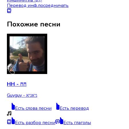
Перевод инф.
посредничать
Похожие песни
HH - חח
Guyguy - גיאגיא
Есть слова песни
Есть перевод
Есть разбор песни
Есть глаголы