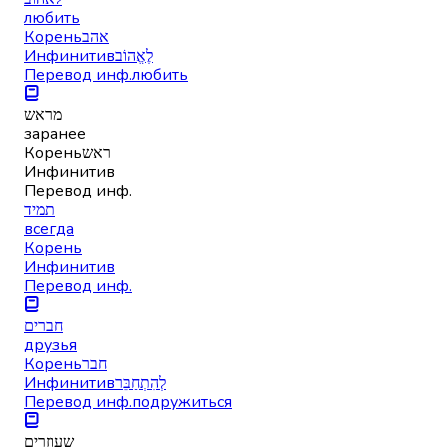
любить
Корень
אהב
Инфинитив
לֶאֱהוֹב
Перевод инф.
любить
מראש
заранее
Корень
ראש
Инфинитив
Перевод инф.
תמיד
всегда
Корень
Инфинитив
Перевод инф.
חברים
друзья
Корень
חבר
Инфинитив
לְהִתְחַבֵּר
Перевод инф.
подружиться
שעוזרים