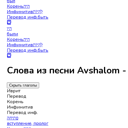
был
Корень
היה
Инфинитив
לִהְיוֹת
Перевод инф.
быть
היו
были
Корень
היה
Инфинитив
לִהְיוֹת
Перевод инф.
быть
Скрыть глаголы
Иврит
Перевод
Корень
Инфинитив
Перевод инф.
פתיחה
вступление, пролог