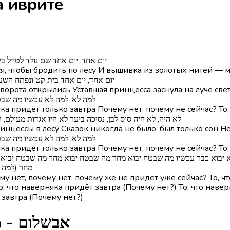
vshalom - אבשלום на иврите
בית ראשון] יום אחד, יום אחד שם נולד 
я, чтобы бродить по лесу И вышивка из золотых нитей —
בית שני] יום אחד, יום אחד בית קט ונפת
орота открылись Уставшая принцесса заснула на луче све
פזמון] ?למה לא, למה לא עכשיו מ
яка придёт только завтра Почему нет, почему не сейчас? То
בית שלישי] לא היה, לא היה סוס לבן, נסיכה ביער לא היו אגדות מ
ринцессы в лесу Сказок никогда не было, был только сон Не
פזמון] ?למה לא, למה לא עכשיו מ
яка придёт только завтра Почему нет, почему не сейчас? То
מחר (למה?)
у нет, почему нет, почему же не придёт уже сейчас? То, ч
о, что наверняка придёт завтра (Почему нет?) То, что наве
т завтра (Почему нет?)
Глаголы из песни Avshalom - אבשלום