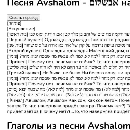
Песня A
Скрыть перевод
[פתיחה]
[Вступление]
[לטייל ביער ורקמה מחוטים של זהב בן מלך קטן אם חורגת וסוס לבן
[Первый куплет] Однажды, однажды Там кто-то родилс
[ח השער נסיכה עייפה נרדמה על קרן של אור בא אורח על סוס שחור
[Второй куплет] Однажды, однажды Маленький дом, и в
[ה שבטח יבוא רק מחר ?למה לא, למה לא עכשיו מה שבטח יבוא מחר
[Припев] Почему нет, почему не сейчас? То, что наверн
[עולם, היה רק חלום לא באושר, אך עד היום לא היה לא היה שלום
[Третий куплет] Не было, не было Ни белого коня, ни п
[ה שבטח יבוא רק מחר ?למה לא, למה לא עכשיו מה שבטח יבוא מחר
[Припев] Почему нет, почему не сейчас? То, что наверн
[סיום] אבשלום, אבשלום כמו חלום, כמו חלום בקיץ ?למה לא, למה לא, למה לא יבוא כבר עכשיו מה שבטח יבוא מחר מה שבטח יבוא מחר מה שבטח יבוא מחר (למה לא?) מה שבטח יבוא מחר (למה לא?) מה שבטח יבוא
 לא?) מה שבטח יבוא מחר (למה לא?) ...מה שבטח יבוא מחר (למה לא
[Финал] Авшалом, Авшалом Как сон, как сон летом Почем
завтра То, что наверняка придёт завтра (Почему нет?) Т
придёт завтра (Почему нет?) ...То, что наверняка придё