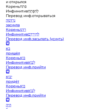
и открылся
Корень
פתח
Инфинитив
לְהִפָּתֵחַ
Перевод инф.
открываться
נרדמה
заснула
Корень
רדמ
Инфинитив
לְהֵירָדֵם
Перевод инф.
засыпать (уснуть)
בא
пришёл
Корень
בוא
Инфинитив
לָבוֹא
Перевод инф.
прийти
יבוא
придёт
Корень
בוא
Инфинитив
לָבוֹא
Перевод инф.
прийти
היה