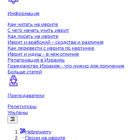
Информация
Как читать на иврите
С чего начать учить иврит
Как писать на иврите
Иврит и арабский – сходства и различия
Как перевести с иврита по картинке
Иврит и идиш - в чем отличие
Репатриация в Израиль
Гражданство Израиля - что нужно для получения
Больше статей
Преподаватели
Репетиторы
Ульпаны
Hebrewerry
Песни на иврите