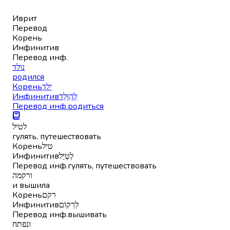
Иврит
Перевод
Корень
Инфинитив
Перевод инф.
נולד
родился
Корень
ילד
Инфинитив
לְהִוָּלֵד
Перевод инф.
родиться
לטיל
гулять, путешествовать
Корень
טיל
Инфинитив
לְטַיֵּל
Перевод инф.
гулять, путешествовать
ורקמה
и вышила
Корень
רקם
Инфинитив
לִרְקוֹם
Перевод инф.
вышивать
ונפתח