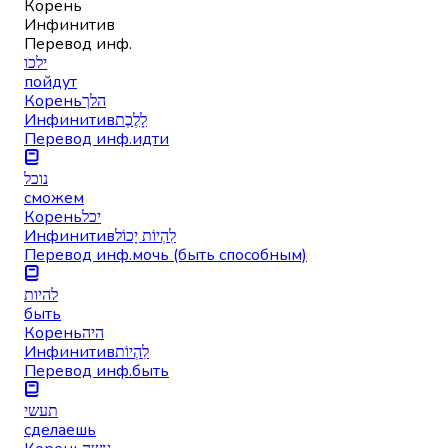
Корень
Инфинитив
Перевод инф.
ילכו
пойдут
Корень
הלך
Инфинитив
לָלֶכֶת
Перевод инф.
идти
נוכל
сможем
Корень
יכל
Инфинитив
לִהְיוֹת יָכוֹל
Перевод инф.
мочь (быть способным)
להיות
быть
Корень
היה
Инфинитив
לִהְיוֹת
Перевод инф.
быть
תעשי
сделаешь