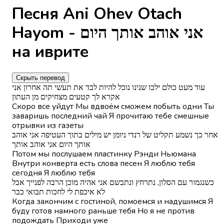
Песня Ani Ohev Otach
Hayom - אני אוהב אותך היום
на иврите
Скрыть перевод
עוד מעט כולם ילכו שנינו נוכל להיות לבד את תעשי תה אחרון אני
אקרא לך קטעים מצחיקים מן העתון
Скоро все уйдут Мы вдвоём сможем побыть одни Ты
заваришь последний чай Я прочитаю тебе смешные
отрывки из газеты
אחר כך נשמע תקליט של רנדי ניומן יש מילים בתוך העטיפה אני אוהב
אותך היום אני אוהב אותך
Потом мы послушаем пластинку Рэнди Ньюмана
Внутри конверта есть слова песен Я люблю тебя
сегодня Я люблю тебя
כשנגמור עם הסלון, נתרחץ ונתבשם אני אהיה מוכן הרבה לפנייך אבל
לא איכפת לי לחכות תבואי כבר
Когда закончим с гостиной, помоемся и надушимся Я
буду готов намного раньше тебя Но я не против
подождать Приходи уже