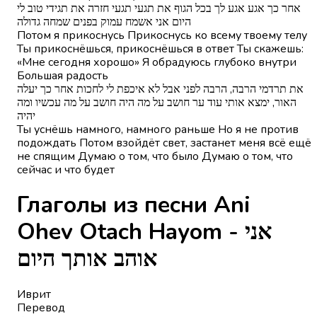
אחר כך אגע אגע לך בכל הגוף את תגעי תגעי חזרה את תגידי טוב לי
היום אני אשמח עמוק בפנים שמחה גדולה
Потом я прикоснусь Прикоснусь ко всему твоему телу
Ты прикоснёшься, прикоснёшься в ответ Ты скажешь:
«Мне сегодня хорошо» Я обрадуюсь глубоко внутри
Большая радость
את תרדמי הרבה, הרבה לפני אבל לא איכפת לי לחכות אחר כך יעלה
האור, ימצא אותי עוד ער חושב על מה היה חושב על מה עכשיו ומה
יהיה
Ты уснёшь намного, намного раньше Но я не против
подождать Потом взойдёт свет, застанет меня всё ещё
не спящим Думаю о том, что было Думаю о том, что
сейчас и что будет
Глаголы из песни Ani
Ohev Otach Hayom - אני
אוהב אותך היום
Иврит
Перевод