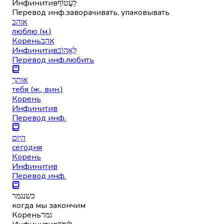
Инфинитив
לַעֲטוֹף
Перевод инф.
заворачивать, упаковывать
אוהב
люблю (м.)
Корень
אהב
Инфинитив
לֶאֱהוֹב
Перевод инф.
любить
אותך
тебя (ж., вин.)
Корень
Инфинитив
Перевод инф.
היום
сегодня
Корень
Инфинитив
Перевод инф.
כשנגמר
когда мы закончим
Корень
גמר