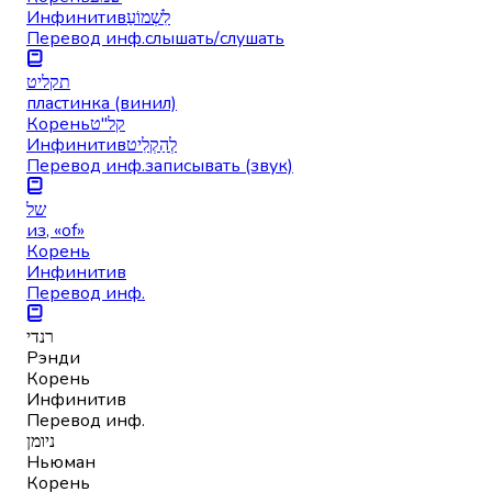
Инфинитив
לִשְׁמוֹעַ
Перевод инф.
слышать/слушать
תקליט
пластинка (винил)
Корень
קל"ט
Инфинитив
לְהַקְלִיט
Перевод инф.
записывать (звук)
של
из, «of»
Корень
Инфинитив
Перевод инф.
רנדי
Рэнди
Корень
Инфинитив
Перевод инф.
ניומן
Ньюман
Корень