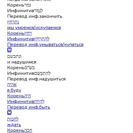
Корень
גמר
Инфинитив
לִגְמֹר
Перевод инф.
закончить
נתרחץ
мы умоемся/искупаемся
Корень
רחץ
Инфинитив
לְהִתְרַחֵץ
Перевод инф.
умываться/купаться
ונתבשם
и надушимся
Корень
בשׂ"ם
Инфинитив
לְהִתְבַּשֵּׂם
Перевод инф.
надушиться
אהיה
я буду
Корень
היה
Инфинитив
לִהְיוֹת
Перевод инф.
быть
לחכות
ждать
Корень
חכה