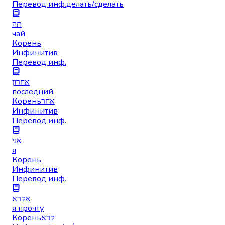
Перевод инф.
делать/сделать
תה
чай
Корень
Инфинитив
Перевод инф.
אחרון
последний
Корень
אחר
Инфинитив
Перевод инф.
אני
я
Корень
Инфинитив
Перевод инф.
אקרא
я прочту
Корень
קרא