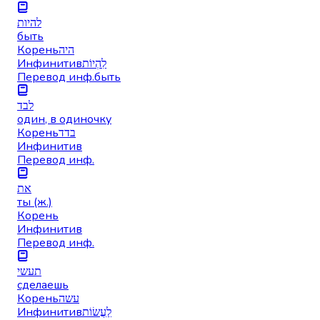
להיות
быть
Корень
היה
Инфинитив
לִהְיוֹת
Перевод инф.
быть
לבד
один, в одиночку
Корень
בדד
Инфинитив
Перевод инф.
את
ты (ж.)
Корень
Инфинитив
Перевод инф.
תעשי
сделаешь
Корень
עשה
Инфинитив
לַעֲשׂוֹת