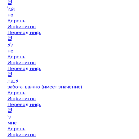
אבל
но
Корень
Инфинитив
Перевод инф.
לא
не
Корень
Инфинитив
Перевод инф.
אכפת
забота, важно (имеет значение)
Корень
Инфинитив
Перевод инф.
לי
мне
Корень
Инфинитив