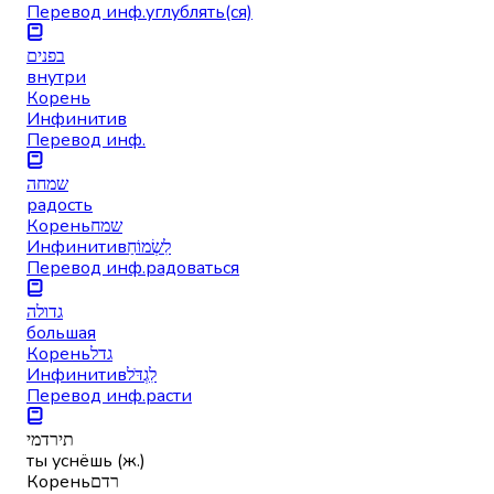
Перевод инф.
углублять(ся)
בפנים
внутри
Корень
Инфинитив
Перевод инф.
שמחה
радость
Корень
שמח
Инфинитив
לִשְׂמוֹחַ
Перевод инф.
радоваться
גדולה
большая
Корень
גדל
Инфинитив
לִגְדֹּל
Перевод инф.
расти
תירדמי
ты уснёшь (ж.)
Корень
רדם