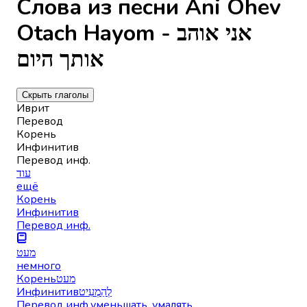
Слова из песни Ani Ohev
Otach Hayom - אני אוהב
אותך היום
Скрыть глаголы
Иврит
Перевод
Корень
Инфинитив
Перевод инф.
עוד
ещё
Корень
Инфинитив
Перевод инф.
מעט
немного
Корень
מעט
Инфинитив
לְהַמְעִיט
Перевод инф.
уменьшать, умалять