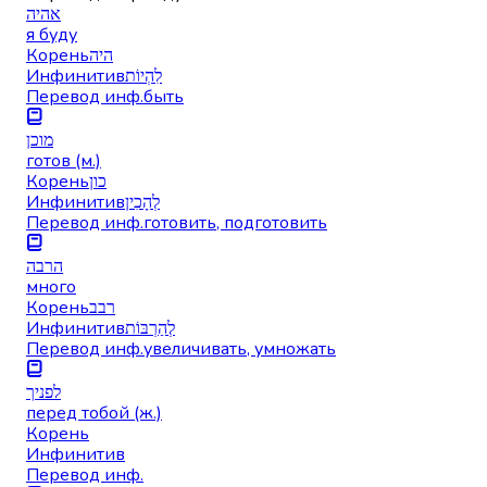
אהיה
я буду
Корень
היה
Инфинитив
לִהְיוֹת
Перевод инф.
быть
מוכן
готов (м.)
Корень
כון
Инфинитив
לְהָכִין
Перевод инф.
готовить, подготовить
הרבה
много
Корень
רבב
Инфинитив
לְהַרְבּוֹת
Перевод инф.
увеличивать, умножать
לפניך
перед тобой (ж.)
Корень
Инфинитив
Перевод инф.