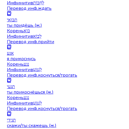
Инфинитив
לְחַכּוֹת
Перевод инф.
ждать
תבואי
ты придёшь (ж.)
Корень
בוא
Инфинитив
לָבוֹא
Перевод инф.
прийти
אגע
я прикоснусь
Корень
נגע
Инфинитив
לִנְגּוֹעַ
Перевод инф.
коснуться/трогать
תגעי
ты прикоснёшься (ж.)
Корень
נגע
Инфинитив
לִנְגּוֹעַ
Перевод инф.
коснуться/трогать
תגידי
скажи/ты скажешь (ж.)