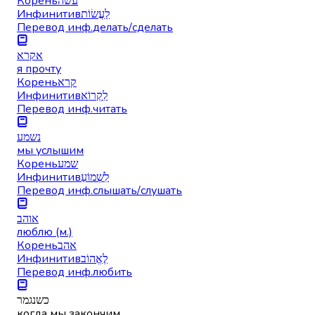
Корень
עשה
Инфинитив
לַעֲשׂוֹת
Перевод инф.
делать/сделать
אקרא
я прочту
Корень
קרא
Инфинитив
לִקְרוֹא
Перевод инф.
читать
נשמע
мы услышим
Корень
שמע
Инфинитив
לִשְׁמוֹעַ
Перевод инф.
слышать/слушать
אוהב
люблю (м.)
Корень
אהב
Инфинитив
לֶאֱהוֹב
Перевод инф.
любить
כשנגמר
когда мы закончим