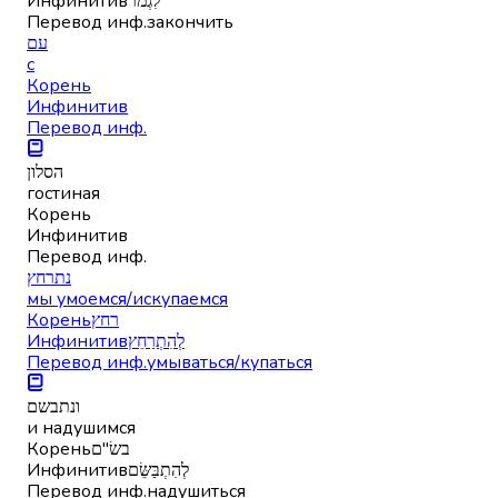
Инфинитив
לִגְמֹר
Перевод инф.
закончить
עם
с
Корень
Инфинитив
Перевод инф.
הסלון
гостиная
Корень
Инфинитив
Перевод инф.
נתרחץ
мы умоемся/искупаемся
Корень
רחץ
Инфинитив
לְהִתְרַחֵץ
Перевод инф.
умываться/купаться
ונתבשם
и надушимся
Корень
בשׂ"ם
Инфинитив
לְהִתְבַּשֵּׂם
Перевод инф.
надушиться