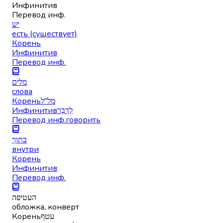
Инфинитив
Перевод инф.
יש
есть (существует)
Корень
Инфинитив
Перевод инф.
מלים
слова
Корень
מל"ל
Инфинитив
לְדַבֵּר
Перевод инф.
говорить
בתוך
внутри
Корень
Инфинитив
Перевод инф.
העטיפה
обложка, конверт
Корень
עטף