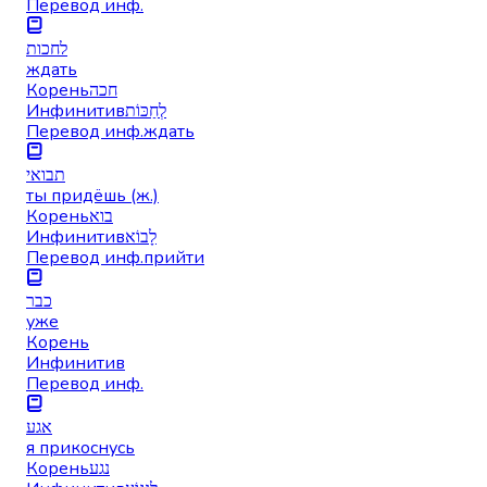
Перевод инф.
לחכות
ждать
Корень
חכה
Инфинитив
לְחַכּוֹת
Перевод инф.
ждать
תבואי
ты придёшь (ж.)
Корень
בוא
Инфинитив
לָבוֹא
Перевод инф.
прийти
כבר
уже
Корень
Инфинитив
Перевод инф.
אגע
я прикоснусь
Корень
נגע