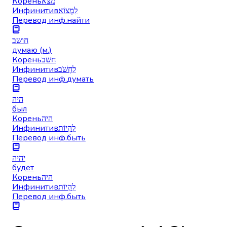
Корень
מצא
Инфинитив
לִמְצוֹא
Перевод инф.
найти
חושב
думаю (м.)
Корень
חשב
Инфинитив
לַחְשֹׁב
Перевод инф.
думать
היה
был
Корень
היה
Инфинитив
לִהְיוֹת
Перевод инф.
быть
יהיה
будет
Корень
היה
Инфинитив
לִהְיוֹת
Перевод инф.
быть