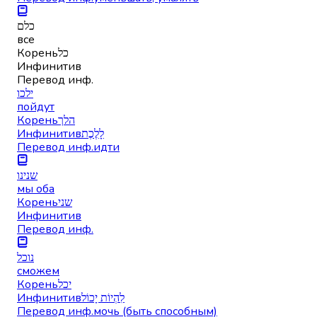
כלם
все
Корень
כל
Инфинитив
Перевод инф.
ילכו
пойдут
Корень
הלך
Инфинитив
לָלֶכֶת
Перевод инф.
идти
שנינו
мы оба
Корень
שני
Инфинитив
Перевод инф.
נוכל
сможем
Корень
יכל
Инфинитив
לִהְיוֹת יָכוֹל
Перевод инф.
мочь (быть способным)