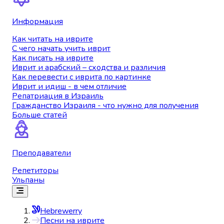
Информация
Как читать на иврите
С чего начать учить иврит
Как писать на иврите
Иврит и арабский – сходства и различия
Как перевести с иврита по картинке
Иврит и идиш - в чем отличие
Репатриация в Израиль
Гражданство Израиля - что нужно для получения
Больше статей
Преподаватели
Репетиторы
Ульпаны
Hebrewerry
Песни на иврите