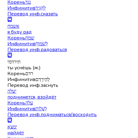
Корень
נגד
Инфинитив
לְהַגִּיד
Перевод инф.
сказать
אשמח
я буду рад
Корень
שמח
Инфинитив
לִשְׂמוֹחַ
Перевод инф.
радоваться
תירדמי
ты уснёшь (ж.)
Корень
רדם
Инфинитив
לְהֵירָדֵם
Перевод инф.
заснуть
יעלה
поднимется, взойдёт
Корень
עלה
Инфинитив
לַעֲלוֹת
Перевод инф.
подниматься/восходить
ימצא
найдёт