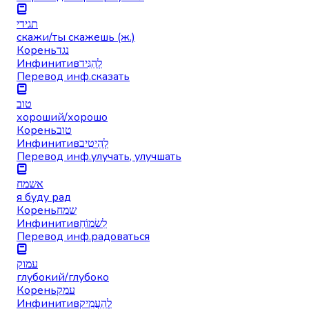
תגידי
скажи/ты скажешь (ж.)
Корень
נגד
Инфинитив
לְהַגִּיד
Перевод инф.
сказать
טוב
хороший/хорошо
Корень
טוב
Инфинитив
לְהֵיטִיב
Перевод инф.
улучать, улучшать
אשמח
я буду рад
Корень
שמח
Инфинитив
לִשְׂמוֹחַ
Перевод инф.
радоваться
עמוק
глубокий/глубоко
Корень
עמק
Инфинитив
לְהַעֲמִיק