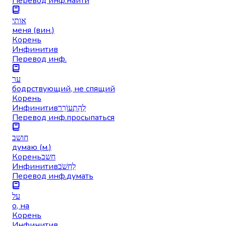
Перевод инф.
найти
אותי
меня (вин.)
Корень
Инфинитив
Перевод инф.
ער
бодрствующий, не спящий
Корень
Инфинитив
לְהִתְעוֹרֵר
Перевод инф.
просыпаться
חושב
думаю (м.)
Корень
חשב
Инфинитив
לַחְשֹׁב
Перевод инф.
думать
על
о, на
Корень
Инфинитив