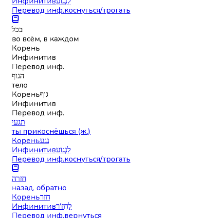
Инфинитив
לִנְגּוֹעַ
Перевод инф.
коснуться/трогать
בכל
во всём, в каждом
Корень
Инфинитив
Перевод инф.
הגוף
тело
Корень
גוף
Инфинитив
Перевод инф.
תגעי
ты прикоснёшься (ж.)
Корень
נגע
Инфинитив
לִנְגּוֹעַ
Перевод инф.
коснуться/трогать
חזרה
назад, обратно
Корень
חזר
Инфинитив
לַחֲזוֹר
Перевод инф.
вернуться