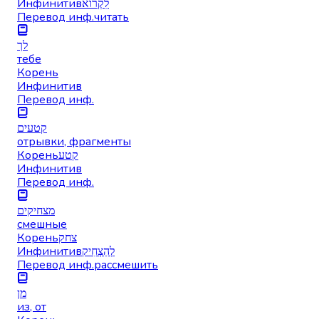
Инфинитив
לִקְרוֹא
Перевод инф.
читать
לך
тебе
Корень
Инфинитив
Перевод инф.
קטעים
отрывки, фрагменты
Корень
קטע
Инфинитив
Перевод инф.
מצחיקים
смешные
Корень
צחק
Инфинитив
לְהַצְחִיק
Перевод инф.
рассмешить
מן
из, от