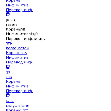
Корень
Инфинитив
Перевод инф.
העתון
газета
Корень
עת
Инфинитив
לִקְרוֹא
Перевод инф.
читать
אחר
после, потом
Корень
אחר
Инфинитив
Перевод инф.
כך
так
Корень
Инфинитив
Перевод инф.
נשמע
мы услышим
Корень
שמע