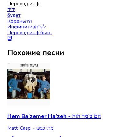
Перевод инф.
יהיה
будет
Корень
היה
Инфинитив
לִהְיוֹת
Перевод инф.
быть
Похожие песни
Hem Ba’zemer Ha’zeh - הם בזמר הזה
Matti Caspi - מתי כספי