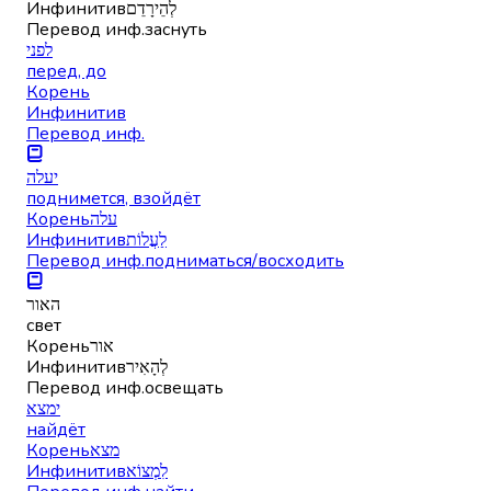
Инфинитив
לְהֵירָדֵם
Перевод инф.
заснуть
לפני
перед, до
Корень
Инфинитив
Перевод инф.
יעלה
поднимется, взойдёт
Корень
עלה
Инфинитив
לַעֲלוֹת
Перевод инф.
подниматься/восходить
האור
свет
Корень
אור
Инфинитив
לְהָאִיר
Перевод инф.
освещать
ימצא
найдёт
Корень
מצא
Инфинитив
לִמְצוֹא