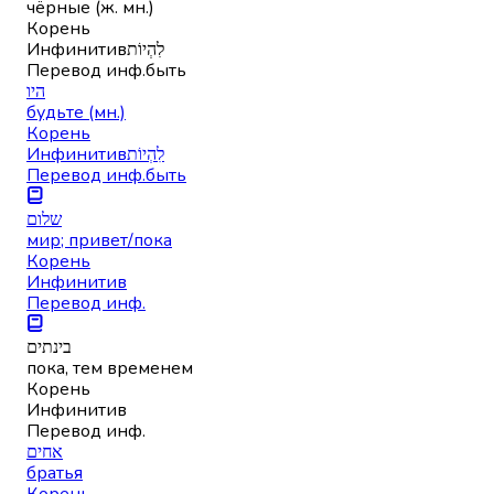
чёрные (ж. мн.)
Корень
Инфинитив
לִהְיוֹת
Перевод инф.
быть
היו
будьте (мн.)
Корень
Инфинитив
לִהְיוֹת
Перевод инф.
быть
שלום
мир; привет/пока
Корень
Инфинитив
Перевод инф.
בינתים
пока, тем временем
Корень
Инфинитив
Перевод инф.
אחים
братья
Корень