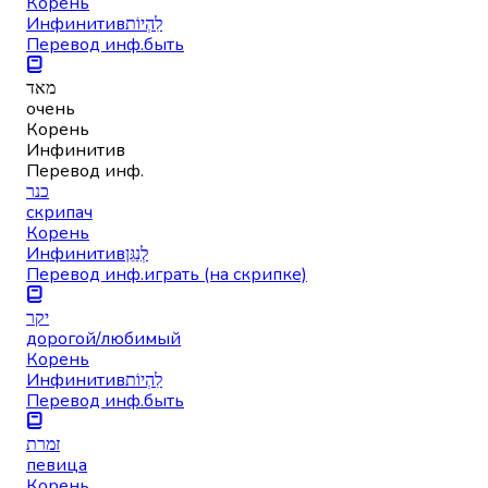
Корень
Инфинитив
לִהְיוֹת
Перевод инф.
быть
מאד
очень
Корень
Инфинитив
Перевод инф.
כנר
скрипач
Корень
Инфинитив
לְנַגֵּן
Перевод инф.
играть (на скрипке)
יקר
дорогой/любимый
Корень
Инфинитив
לִהְיוֹת
Перевод инф.
быть
זמרת
певица
Корень