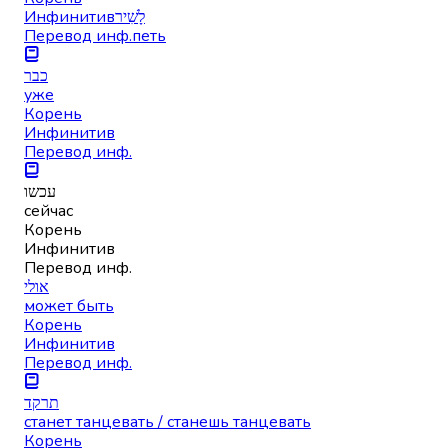
Инфинитив
לָשִׁיר
Перевод инф.
петь
כבר
уже
Корень
Инфинитив
Перевод инф.
עכשו
сейчас
Корень
Инфинитив
Перевод инф.
אולי
может быть
Корень
Инфинитив
Перевод инф.
תרקד
станет танцевать / станешь танцевать
Корень