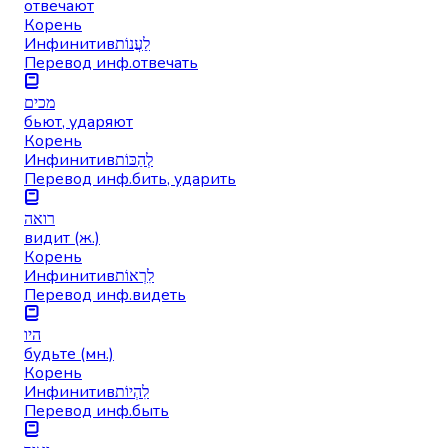
отвечают
Корень
Инфинитив
לַעֲנוֹת
Перевод инф.
отвечать
מכים
бьют, ударяют
Корень
Инфинитив
לְהַכּוֹת
Перевод инф.
бить, ударить
רואה
видит (ж.)
Корень
Инфинитив
לִרְאוֹת
Перевод инф.
видеть
היו
будьте (мн.)
Корень
Инфинитив
לִהְיוֹת
Перевод инф.
быть