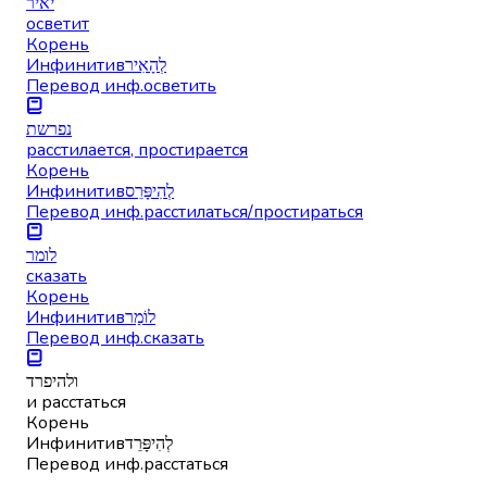
יאיר
осветит
Корень
Инфинитив
לְהָאִיר
Перевод инф.
осветить
נפרשת
расстилается, простирается
Корень
Инфинитив
לְהִיפָּּרֵס
Перевод инф.
расстилаться/простираться
לומר
сказать
Корень
Инфинитив
לוֹמַר
Перевод инф.
сказать
ולהיפרד
и расстаться
Корень
Инфинитив
לְהִיפָּּרֵד
Перевод инф.
расстаться