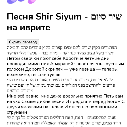
Песня Shir Siyum - שיר סיום
на иврите
Скрыть перевод
הצרצרים בקיץ שרים להם ימים קצרים בקיץ עוברים להם והנמלה
תשיר בקול עצוב מאוד כנר יקר - זמרת כבר - עכשיו אולי תרקוד
Летом сверчки поют себе Короткие летние дни
проходят мимо них А муравей запоёт очень грустным
голосом Дорогой скрипач — уже певица — теперь,
возможно, ты станцуешь
לי לא איכפת, לי דווקא די נעים לשיר באוזניכם את השירים הכי
פרועים ולהתייצב בפני האלוהים עם שתי גומות של חן ועם שישה
מיתרים קרועים
Мне всё равно, мне даже довольно приятно Петь вам
на ухо Самые дикие песни И предстать перед Богом С
двумя ямочками на щеках И с шестью порванными
струнами
עונים הסקספונים - האח, האח החלילים הערב צלולים כל כך תופי
הדוד מכים, שרים הכינורות רק הנמלה האומללה תמיד רואה שחורות