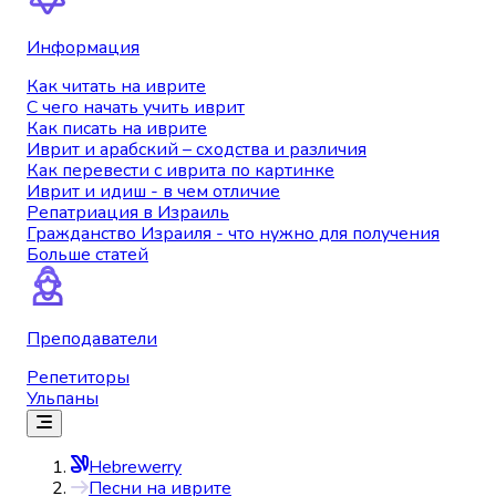
Информация
Как читать на иврите
С чего начать учить иврит
Как писать на иврите
Иврит и арабский – сходства и различия
Как перевести с иврита по картинке
Иврит и идиш - в чем отличие
Репатриация в Израиль
Гражданство Израиля - что нужно для получения
Больше статей
Преподаватели
Репетиторы
Ульпаны
Hebrewerry
Песни на иврите