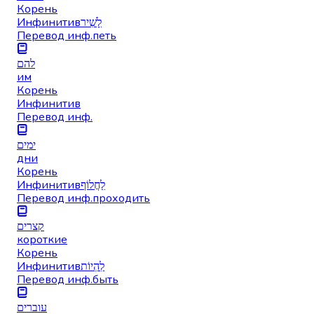
Корень
Инфинитив
לָשִׁיר
Перевод инф.
петь
להם
им
Корень
Инфинитив
Перевод инф.
ימים
дни
Корень
Инфинитив
לַחֲלוֹף
Перевод инф.
проходить
קצרים
короткие
Корень
Инфинитив
לִהְיוֹת
Перевод инф.
быть
עוברים