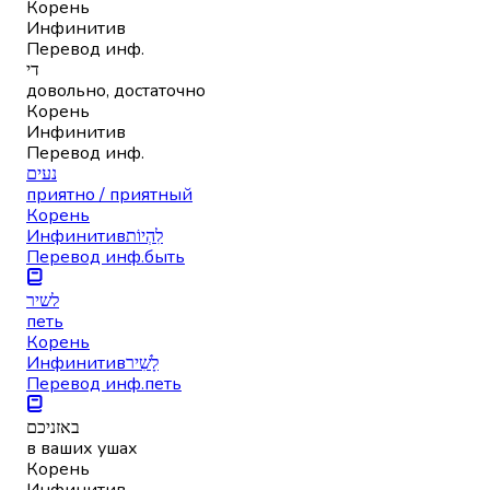
Корень
Инфинитив
Перевод инф.
די
довольно, достаточно
Корень
Инфинитив
Перевод инф.
נעים
приятно / приятный
Корень
Инфинитив
לִהְיוֹת
Перевод инф.
быть
לשיר
петь
Корень
Инфинитив
לָשִׁיר
Перевод инф.
петь
באזניכם
в ваших ушах
Корень
Инфинитив