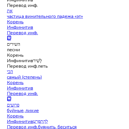
Перевод инф.
את
частица винительного падежа «эт»
Корень
Инфинитив
Перевод инф.
השירים
песни
Корень
Инфинитив
לָשִׁיר
Перевод инф.
петь
הכי
самый (степень)
Корень
Инфинитив
Перевод инф.
פרועים
буйные, лихие
Корень
Инфинитив
לְהִתְפָּרֵעַ
Перевод инф.
буянить, беситься