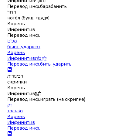
Инфинитив
לְתוֹפֵף
Перевод инф.
барабанить
הדוד
котёл (букв. «дуд»)
Корень
Инфинитив
Перевод инф.
מכים
бьют, ударяют
Корень
Инфинитив
לְהַכּוֹת
Перевод инф.
бить, ударить
הכינורות
скрипки
Корень
Инфинитив
לְנַגֵּן
Перевод инф.
играть (на скрипке)
רק
только
Корень
Инфинитив
Перевод инф.