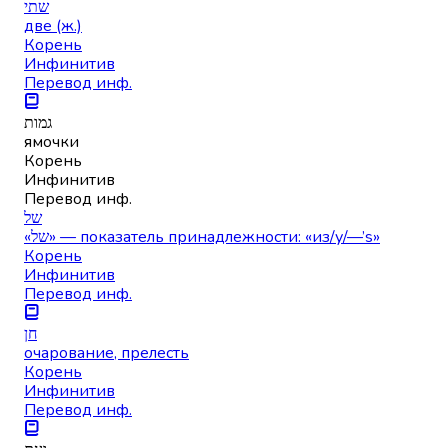
שתי
две (ж.)
Корень
Инфинитив
Перевод инф.
גמות
ямочки
Корень
Инфинитив
Перевод инф.
של
«של» — показатель принадлежности: «из/у/—’s»
Корень
Инфинитив
Перевод инф.
חן
очарование, прелесть
Корень
Инфинитив
Перевод инф.