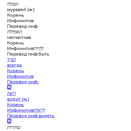
הנמלה
муравей (ж.)
Корень
Инфинитив
Перевод инф.
האמללה
несчастная
Корень
Инфинитив
לִהְיוֹת
Перевод инф.
быть
תמיד
всегда
Корень
Инфинитив
Перевод инф.
רואה
видит (ж.)
Корень
Инфинитив
לִרְאוֹת
Перевод инф.
видеть
שחורות