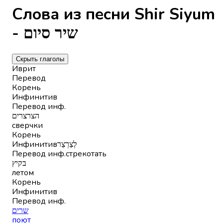
Слова из песни Shir Siyum
- שיר סיום
Скрыть глаголы
Иврит
Перевод
Корень
Инфинитив
Перевод инф.
הצרצרים
сверчки
Корень
Инфинитив
לְצַרְצֵר
Перевод инф.
стрекотать
בקיץ
летом
Корень
Инфинитив
Перевод инф.
שרים
поют