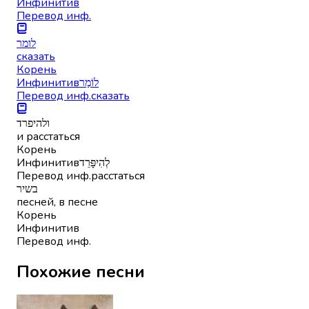
Инфинитив
Перевод инф.
לומר
сказать
Корень
Инфинитив
לוֹמַר
Перевод инф.
сказать
ולהיפרד
и расстаться
Корень
Инфинитив
לְהִיפָּּרֵד
Перевод инф.
расстаться
בשיר
песней, в песне
Корень
Инфинитив
Перевод инф.
Похожие песни