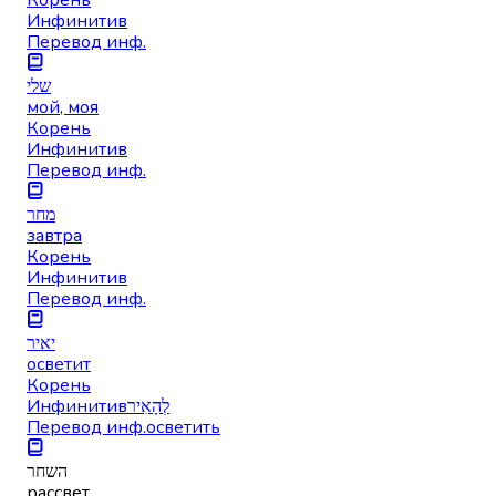
Инфинитив
Перевод инф.
שלי
мой, моя
Корень
Инфинитив
Перевод инф.
מחר
завтра
Корень
Инфинитив
Перевод инф.
יאיר
осветит
Корень
Инфинитив
לְהָאִיר
Перевод инф.
осветить
השחר
рассвет