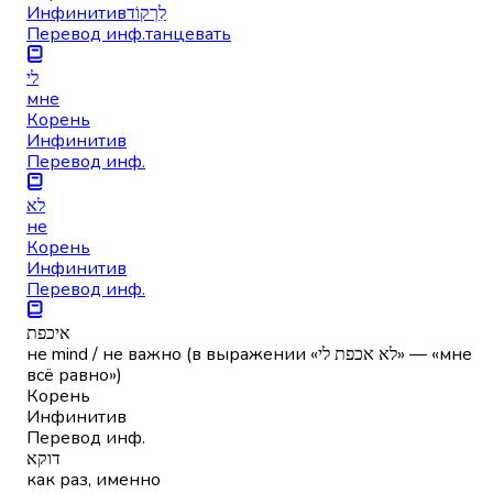
Инфинитив
לִרְקוֹד
Перевод инф.
танцевать
לי
мне
Корень
Инфинитив
Перевод инф.
לא
не
Корень
Инфинитив
Перевод инф.
איכפת
не mind / не важно (в выражении «לא אכפת לי» — «мне
всё равно»)
Корень
Инфинитив
Перевод инф.
דוקא
как раз, именно