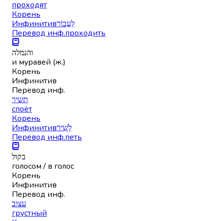
проходят
Корень
Инфинитив
לַעֲבוֹר
Перевод инф.
проходить
והנמלה
и муравей (ж.)
Корень
Инфинитив
Перевод инф.
תשיר
споёт
Корень
Инфинитив
לָשִׁיר
Перевод инф.
петь
בקול
голосом / в голос
Корень
Инфинитив
Перевод инф.
עצוב
грустный