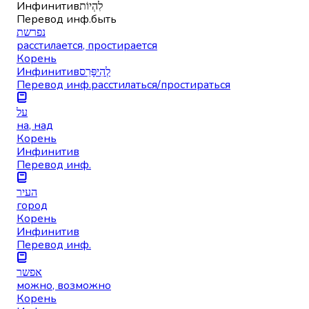
Инфинитив
לִהְיוֹת
Перевод инф.
быть
נפרשת
расстилается, простирается
Корень
Инфинитив
לְהִיפָּּרֵס
Перевод инф.
расстилаться/простираться
על
на, над
Корень
Инфинитив
Перевод инф.
העיר
город
Корень
Инфинитив
Перевод инф.
אפשר
можно, возможно
Корень