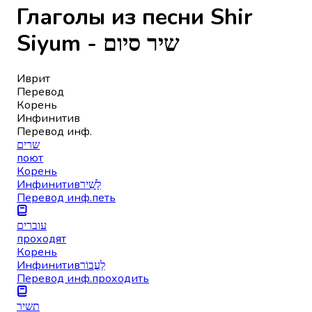
Глаголы из песни Shir
Siyum - שיר סיום
Иврит
Перевод
Корень
Инфинитив
Перевод инф.
שרים
поют
Корень
Инфинитив
לָשִׁיר
Перевод инф.
петь
עוברים
проходят
Корень
Инфинитив
לַעֲבוֹר
Перевод инф.
проходить
תשיר