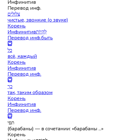
Инфинитив
Перевод инф.
צלולים
чистые, звонкие (о звуке)
Корень
Инфинитив
לִהְיוֹת
Перевод инф.
быть
כל
всё, каждый
Корень
Инфинитив
Перевод инф.
כך
так, таким образом
Корень
Инфинитив
Перевод инф.
תפי
(барабаны) — в сочетании: «барабаны ...»
Корень