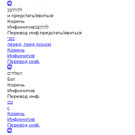
ולהתיצב
и предстать/явиться
Корень
Инфинитив
לְהִתְיַצֵּב
Перевод инф.
предстать/явиться
בפני
перед, пред лицом
Корень
Инфинитив
Перевод инф.
האלהים
Бог
Корень
Инфинитив
Перевод инф.
עם
с
Корень
Инфинитив
Перевод инф.