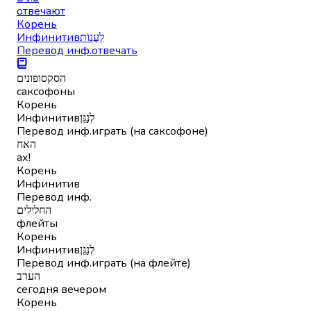
отвечают
Корень
Инфинитив
לַעֲנוֹת
Перевод инф.
отвечать
הסקסופונים
саксофоны
Корень
Инфинитив
לְנַגֵּן
Перевод инф.
играть (на саксофоне)
האח
ах!
Корень
Инфинитив
Перевод инф.
החלילים
флейты
Корень
Инфинитив
לְנַגֵּן
Перевод инф.
играть (на флейте)
הערב
сегодня вечером
Корень