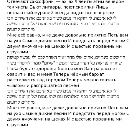
Отвечают саксофоны — ах, ах Флейты этим вечером
так чисты Бьют литавры, поют скрипки Лишь
несчастный муравей всегда видит всё в чёрном
לי לא איכפת, לי דווקא די נעים לשיר באוזניכם את השירים הכי
פרועים ולהתייצב בפני האלוהים עם שתי גומות של חן ועם שישה
מיתרים קרועים
Мне всё равно, мне даже довольно приятно Петь вам
на ухо Самые дикие песни И предстать перед Богом С
двумя ямочками на щеках И с шестью порванными
струнами
היו שלום בינתיים, אחים שלי מחר יאיר השחר לכם ולי עכשיו קטיפה
שחורה נפרשת על העיר עכשיו אפשר "שלום" לומר ולהיפרד בשיר
Пока будьте здоровы, братья мои Завтра рассвет
озарит и вас, и меня Теперь чёрный бархат
расстилается над городом Теперь можно сказать
«шалом» и распрощаться песней
לי לא איכפת, לי דווקא די נעים לשיר באוזניכם את השירים הכי
פרועים ולהתייצב בפני האלוהים עם שתי גומות של חן ועם שישה
מיתרים קרועים
Мне всё равно, мне даже довольно приятно Петь вам
на ухо Самые дикие песни И предстать перед Богом С
двумя ямочками на щеках И с шестью порванными
струнами