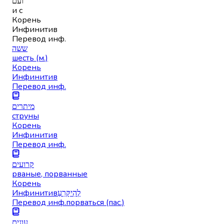
ועם
и с
Корень
Инфинитив
Перевод инф.
ששה
шесть (м.)
Корень
Инфинитив
Перевод инф.
מיתרים
струны
Корень
Инфинитив
Перевод инф.
קרועים
рваные, порванные
Корень
Инфинитив
לְהִיקָּרֵעַ
Перевод инф.
порваться (пас.)
עונים