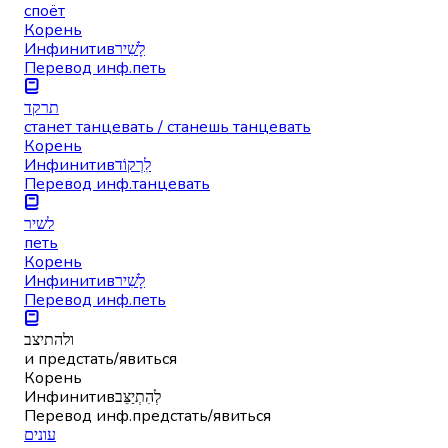
споёт
Корень
Инфинитив
לָשִׁיר
Перевод инф.
петь
תרקד
станет танцевать / станешь танцевать
Корень
Инфинитив
לִרְקוֹד
Перевод инф.
танцевать
לשיר
петь
Корень
Инфинитив
לָשִׁיר
Перевод инф.
петь
ולהתיצב
и предстать/явиться
Корень
Инфинитив
לְהִתְיַצֵּב
Перевод инф.
предстать/явиться
עונים