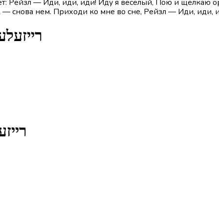
ёт: Рейзл — Иди, иди, иди! Иду я весёлый, Пою и щёлкаю 
 снова нем. Приходи ко мне во сне, Рейзл — Иди, иди, 
лаголы из песни Reizele - רייזעלע
ни Reizele - רייזעלע