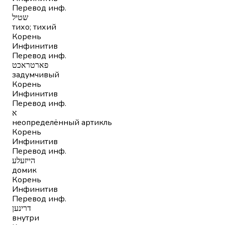
Перевод инф.
שטיל
тихо; тихий
Корень
Инфинитив
Перевод инф.
פארטראכט
задумчивый
Корень
Инфинитив
Перевод инф.
א
неопределённый артикль
Корень
Инфинитив
Перевод инф.
הייזעלע
домик
Корень
Инфинитив
Перевод инф.
דרינען
внутри