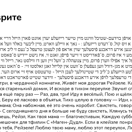
רייזע на иврите
 בוידעם-שטיבל וווינט מײן טייער רייזעלע יעדן אוונט פֿארן הײזל דריי איך זיך
 קול, ס´רעדט רייזעלע : - נאך א ווײלע ווארט, מיין ליבער באלד וועל איך זיין
גען אירע דראבנע פֿיסעלעך שוין אראפ פֿון לעצטן טרעפל כ´נעם זי ליב ארום
אמע זי איז פֿרום, ס´פֿאדריסט זי זייער פֿייפֿן, זאגט זי, איז נישט ײידיש ס´פאס
 איך אפֿילו ווערן פֿרום, מײן צנועהלה כ´וועל זײן ווען דו ווילסט נאר, רייזל וו
ט א מגן-דודל ווען געפֿעלן ס´וועט אין קלייזל זאגן זאלסטו זיי: - ס´האט געשט
ע הײזעלע כ´ליב די שטיינדלעך לעבן הייזל - טרעטסט אויף זיי ארום הער, דײן מ
утри, в чердачной комнатке, Живёт моя дорогая Рейзеле. 
тся старенький домик, И вскоре в тихом переулке Звучит 
 ещё пару раз — Раз, два, три! Иду я весёлый, Пою и щёл
Беру её ласково в объятья, Тихо целую в головку — Иди, и
мама; Она набожная, её это очень коробит. Свистеть, гово
 С сегодняшнего дня я больше не буду свистеть, Клянусь т
чешь, Рейзл, Как твоя мама — благочестивым, Каждую субб
 мешочек для тфилин С «Маген-Дудл». Если в клейзле понр
блю тебя, Рейзеле! Люблю твою маму, люблю этот переулок