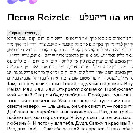
Песня Reizele - לע
Скрыть перевод
 ארום כ´גיב א פֿייף, און רוף אויס : רייזל קום, קום, קום! עפֿנט זיך א
 פֿריי גיי זיך נאך א פאר מאל איבער - איינס, צוויי, דריי ! גיי איך מיר
 כ´גיב איר שטיל א קוש אין קעפל - קום, קום, קום ! - כ´וויל דיך בעטן
ט נאר בלויז פֿאר זיי… גיב א צייכן פראסט אויף ײידיש - איינס, צוויי, דריי
י דײן מאמע פֿרום יעדן שבת גיין אין קלייזל - קום, קום, קום ! - כ´גלייב עס
ריקט מיין ליבע רייזל - איינס, צוויי, דריי ! - כ´דאנק פֿאר דײן מתנה´לה
אמע רופֿט שוין: רייזל קום, קום, קום ! גיי איך מיר א פֿריילעכער זינג
Там, в переулочке, стоит Тихий, задумчивый домик. Вн
Рейзл, Иди, иди, иди! Откроется окошечко, Пробуждае
мой милый, Скоро я буду свободна, Пройдись туда-сюда
тоненькие ноженьки. Уже с последней ступеньки вниз, 
свисти наверх. — Слышишь, он уже свистит, — говорит 
Дай знак по-еврейски, как положено — Раз, два, три! —
набожным, моя скромница. Я буду, если ты только захо
любезный, И потому для тебя, Дудл, Свяжу я красивый
Раз, два, три! — Спасибо за твой подарочек, Я так лю