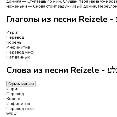
домика — Ступаешь по ним. Слушай, твоя мама уже зов
ноженьки — Снова стоит задумчивый домик, Переулок —
Г
Иврит
Перевод
Корень
Инфинитив
Перевод инф.
Нет данных
Слова из пес
Скрыть глаголы
Иврит
Перевод
Корень
Инфинитив
Перевод инф.
שטייט