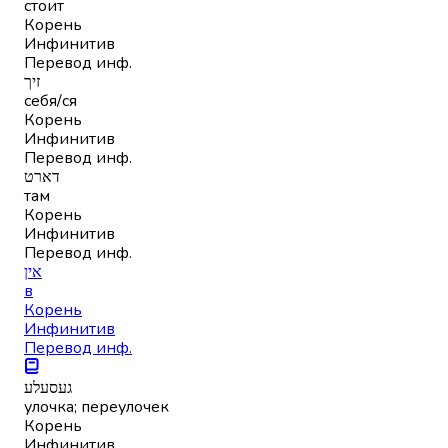
стоит
Корень
Инфинитив
Перевод инф.
זיך
себя/ся
Корень
Инфинитив
Перевод инф.
דארט
там
Корень
Инфинитив
Перевод инф.
אין
в
Корень
Инфинитив
Перевод инф.
געסעלע
улочка; переулочек
Корень
Инфинитив