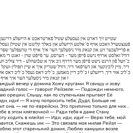
שטייט זיך דארט אין געסעלע שטיל פֿארטראכט א הייזעלע דרינען אויפֿן
פֿענצטערל וואכט אויף ס´אלטע הייזעלע און באלד קלינגט אין שטילן געסל א זיס
א פֿריילעכער זינג און קנאק מיר ניסעלעך הער איך אויף די טרעפלעך שפרינ,
דודל זאלסט ארויף נישט פֿייפֿן מער - הערסט, ער פֿייפֿט שוין - זאגט די מ ! -
כ´וועל פֿון היינט נישט פֿײפֿן מער דרויף גיב איך א שבֿועהלע - דיר צוליב וועל
דיר, מײן ליבינקער און דערפֿאר דיר, דודל שטריק איך א שיין תפילין-זעקל מי
כ´ליב אזוי דיך, רייזעלע ! כ´ליב דײן מאמען, כ´ליב דאס געסל כ´ליב דאס אלט
און קנאק מיר ניסעלעך הער איך אויף די טרעפלעך לויפֿן אירע דראבנע פֿיסעלעך - ווידער שטייט פֿארטראכט דאס הײזל ס´געסל - ווידער שטום קום צו מיר אין חלום, רייזל קום, קום, קום !
Каждый вечер у домика Хожу кругами. Я свищу и зову:
сладкий голос — говорит Рейзеле: — Подожди немного,
каю орешки, Слышу, как по ступенькам прыгают Её
ди, иди! — Я хочу попросить тебя, Дудл, Больше не
рит она, — не по-еврейски, Это прилично только для них…
ебе в этом клятвочкой — Ради тебя я даже Стану
оту ходить в клейзл — Иди, иди, иди! — Верю тебе, мой
авится, Скажешь им: — Это связала моя милая Рейзл —
, Люблю этот старенький домик, Люблю камушки возле