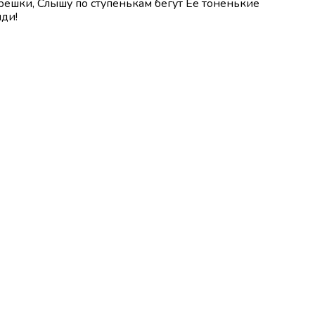
орешки, Слышу по ступенькам бегут Её тоненькие
иди!