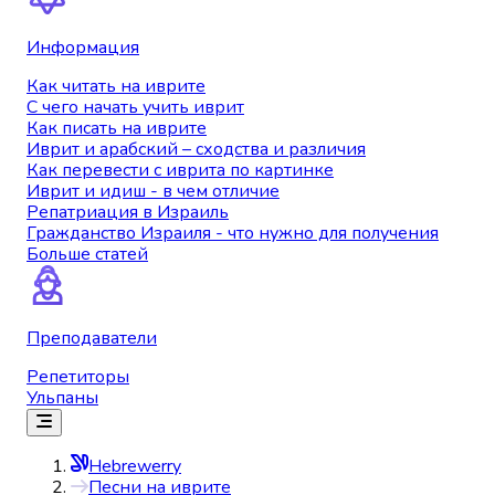
Информация
Как читать на иврите
С чего начать учить иврит
Как писать на иврите
Иврит и арабский – сходства и различия
Как перевести с иврита по картинке
Иврит и идиш - в чем отличие
Репатриация в Израиль
Гражданство Израиля - что нужно для получения
Больше статей
Преподаватели
Репетиторы
Ульпаны
Hebrewerry
Песни на иврите