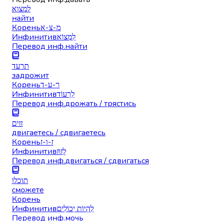
למצוא
найти
Корень
מ-צ-א
Инфинитив
לִמְצוֹא
Перевод инф.
найти
תרעד
задрожит
Корень
ר-ע-ד
Инфинитив
לִרְעוֹד
Перевод инф.
дрожать / трястись
זזים
двигаетесь / сдвигаетесь
Корень
ז-ו-ז
Инфинитив
לָזוּז
Перевод инф.
двигаться / сдвигаться
תוכלו
сможете
Корень
Инфинитив
לִהְיוֹת יְכוֹלִים
Перевод инф.
мочь