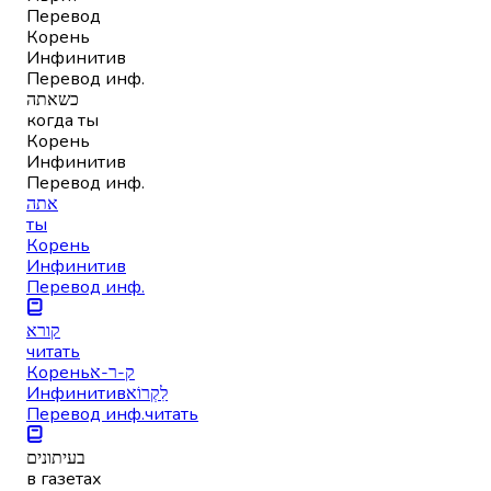
Перевод
Корень
Инфинитив
Перевод инф.
כשאתה
когда ты
Корень
Инфинитив
Перевод инф.
אתה
ты
Корень
Инфинитив
Перевод инф.
קורא
читать
Корень
ק-ר-א
Инфинитив
לִקְרוֹא
Перевод инф.
читать
בעיתונים
в газетах