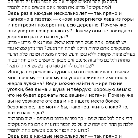
הלבה מן ההר ותאיים לקבור את כל הכפר מדוע זה לחזור הם
מתעקשים? מדוע את הכפר אינם נוטשים אחת ולתמיד?!
Ведь раз в каждые несколько лет — так прямо и
написано в газетах — снова извергнется лава из горы
и пригрозит похоронить всю деревню. Почему же
они упорно возвращаются? Почему они не покидают
деревню раз и навсегда?!
יש לפעמים, אתה פוגש תייר והוא שואל: אמור נא לי, מדוע - מדוע
מתעקשים אתם לחיות דווקא לפתח הר הגעש? הרי ניתן למצוא עוד
בעולם פינות שקטות, ללא עשן ורעש ואדמה מוצקת וטובה שלא תרעד
מתחת רגליכם מדוע זה אינכם זזים מכאן ומחפשים מקום יותר בטוח
שבו תוכלו לחיות, סוף סוף, בשקט אחת ולתמיד?
Иногда встречаешь туриста, и он спрашивает: скажи
мне, почему — почему вы упорно живёте именно у
жерла вулкана? Ведь можно найти в мире тихие
уголки, без дыма и шума, и твёрдую, хорошую землю,
что не будет дрожать под вашими ногами. Почему же
вы не уезжаете отсюда и не ищете место более
безопасное, где могли бы, наконец, жить спокойно,
раз и навсегда?
הרי אחת לכל כמה שנים - כך בפרוש כתוב בעיתונים - שוב מתפרצת
הלבה מן ההר ומאיימת שוב על כל הכפר מדוע זה אתם כה מתעקשים
מדוע את הכפר אינכם נוטשים אחת ולתמיד?
Ведь раз в каждые несколько лет — так прямо и