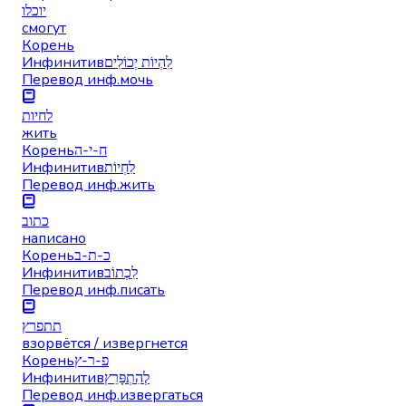
יוכלו
смогут
Корень
Инфинитив
לִהְיוֹת יְכוֹלִים
Перевод инф.
мочь
לחיות
жить
Корень
ח-י-ה
Инфинитив
לִחְיוֹת
Перевод инф.
жить
כתוב
написано
Корень
כ-ת-ב
Инфинитив
לִכְתוֹב
Перевод инф.
писать
תתפרץ
взорвётся / извергнется
Корень
פ-ר-ץ
Инфинитив
לְהִתְפָּרֵץ
Перевод инф.
извергаться