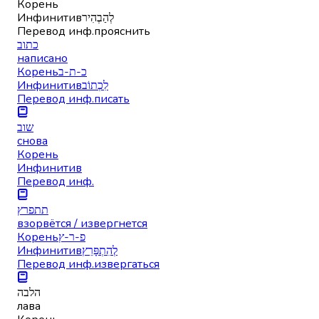
Корень
Инфинитив
לְהַבְהִיר
Перевод инф.
прояснить
כתוב
написано
Корень
כ-ת-ב
Инфинитив
לִכְתוֹב
Перевод инф.
писать
שוב
снова
Корень
Инфинитив
Перевод инф.
תתפרץ
взорвётся / извергнется
Корень
פ-ר-ץ
Инфинитив
לְהִתְפָּרֵץ
Перевод инф.
извергаться
הלבה
лава