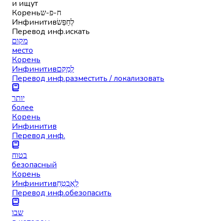
и ищут
Корень
ח-פ-ש
Инфинитив
לְחַפֵּשׂ
Перевод инф.
искать
מקום
место
Корень
Инфинитив
לְמַקֵּם
Перевод инф.
разместить / локализовать
יותר
более
Корень
Инфинитив
Перевод инф.
בטוח
безопасный
Корень
Инфинитив
לְאַבְטֵחַ
Перевод инф.
обезопасить
שבו