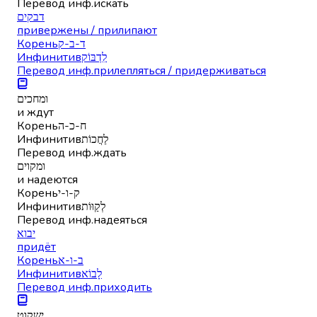
Перевод инф.
искать
דבקים
привержены / прилипают
Корень
ד-ב-ק
Инфинитив
לִדְבּוֹק
Перевод инф.
прилепляться / придерживаться
ומחכים
и ждут
Корень
ח-כ-ה
Инфинитив
לַחֲכוֹת
Перевод инф.
ждать
ומקוים
и надеются
Корень
ק-ו-י
Инфинитив
לְקַוּוֹת
Перевод инф.
надеяться
יבוא
придёт
Корень
ב-ו-א
Инфинитив
לָבוֹא
Перевод инф.
приходить
ישקוט