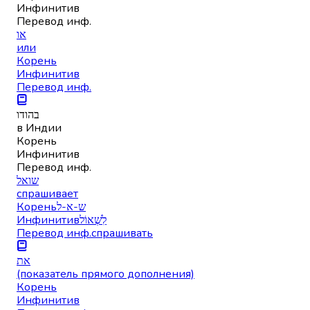
Инфинитив
Перевод инф.
או
или
Корень
Инфинитив
Перевод инф.
בהודו
в Индии
Корень
Инфинитив
Перевод инф.
שואל
спрашивает
Корень
ש-א-ל
Инфинитив
לִשְׁאוֹל
Перевод инф.
спрашивать
את
(показатель прямого дополнения)
Корень
Инфинитив