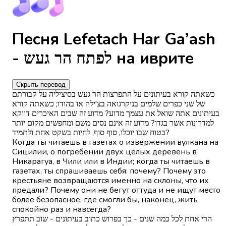
Песня Lefetach Har Ga’ash
- לפתח הר געש на иврите
Скрыть перевод
כשאתה קורא בעיתונים על התפרצות הר געש בסיציליה על קבורתם
של שני כפרים שלמים בניקרגואה בצ'ילה או בהודו; כשאתה קורא
בעיתונים אתה שואל את עצמך מדוע? מדוע זה שבים האיכרים דווקא
למדרונות אשר בגדו? מדוע זה אינם נסים משם ומחפשים מקום יותר
בטוח שבו יוכלו, סוף סוף, לחיות בשקט אחת ולתמיד?
Когда ты читаешь в газетах о извержении вулкана на
Сицилии, о погребении двух целых деревень в
Никарагуа, в Чили или в Индии; когда ты читаешь в
газетах, ты спрашиваешь себя: почему? Почему это
крестьяне возвращаются именно на склоны, что их
предали? Почему они не бегут оттуда и не ищут место
более безопасное, где смогли бы, наконец, жить
спокойно раз и навсегда?
הרי אחת לכל כמה שנים - כך בפרוש כתוב בעיתונים - שוב תתפרץ