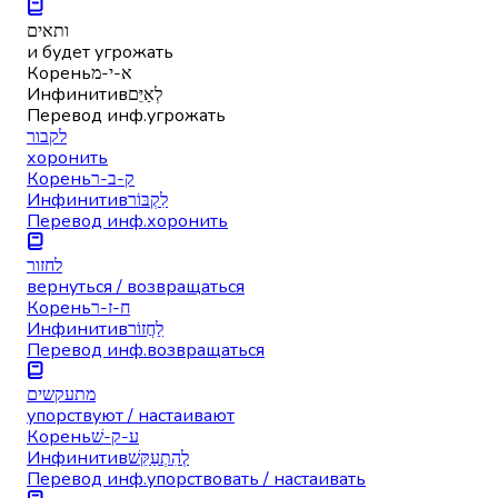
ותאים
и будет угрожать
Корень
א-י-מ
Инфинитив
לְאַיֵּם
Перевод инф.
угрожать
לקבור
хоронить
Корень
ק-ב-ר
Инфинитив
לִקְבּוֹר
Перевод инф.
хоронить
לחזור
вернуться / возвращаться
Корень
ח-ז-ר
Инфинитив
לַחֲזוֹר
Перевод инф.
возвращаться
מתעקשים
упорствуют / настаивают
Корень
ע-ק-שׁ
Инфинитив
לְהִתְעַקֵּשׁ
Перевод инф.
упорствовать / настаивать