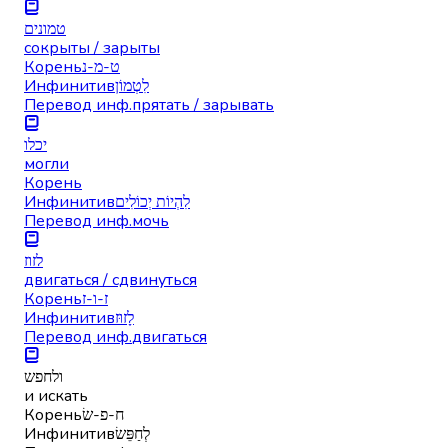
טמונים
сокрыты / зарыты
Корень
ט-מ-נ
Инфинитив
לִטְמוֹן
Перевод инф.
прятать / зарывать
יכלו
могли
Корень
Инфинитив
לִהְיוֹת יְכוֹלִים
Перевод инф.
мочь
לזוז
двигаться / сдвинуться
Корень
ז-ו-ז
Инфинитив
לָזוּז
Перевод инф.
двигаться
ולחפש
и искать
Корень
ח-פ-שׂ
Инфинитив
לְחַפֵּשׂ