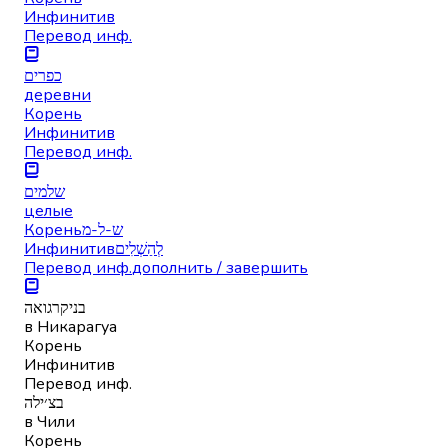
Инфинитив
Перевод инф.
כפרים
деревни
Корень
Инфинитив
Перевод инф.
שלמים
целые
Корень
ש-ל-מ
Инфинитив
לְהַשְׁלִים
Перевод инф.
дополнить / завершить
בניקרגואה
в Никарагуа
Корень
Инфинитив
Перевод инф.
בצ׳ילה
в Чили
Корень