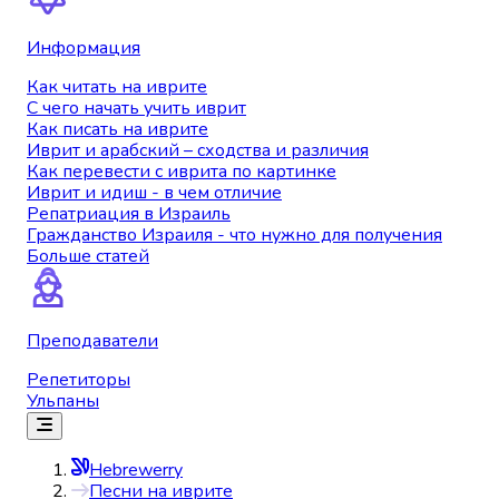
Информация
Как читать на иврите
С чего начать учить иврит
Как писать на иврите
Иврит и арабский – сходства и различия
Как перевести с иврита по картинке
Иврит и идиш - в чем отличие
Репатриация в Израиль
Гражданство Израиля - что нужно для получения
Больше статей
Преподаватели
Репетиторы
Ульпаны
Hebrewerry
Песни на иврите