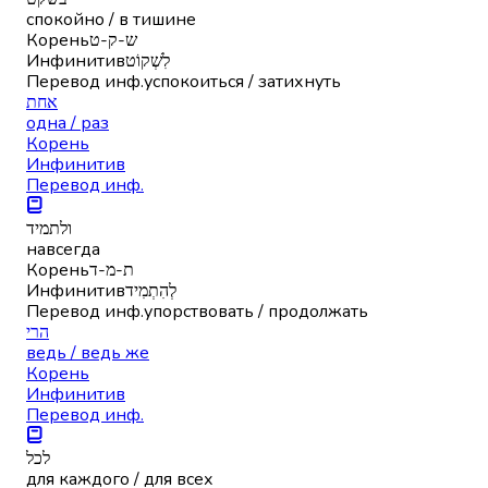
спокойно / в тишине
Корень
ש-ק-ט
Инфинитив
לִשְׁקוֹט
Перевод инф.
успокоиться / затихнуть
אחת
одна / раз
Корень
Инфинитив
Перевод инф.
ולתמיד
навсегда
Корень
ת-מ-ד
Инфинитив
לְהִתְמִיד
Перевод инф.
упорствовать / продолжать
הרי
ведь / ведь же
Корень
Инфинитив
Перевод инф.
לכל
для каждого / для всех