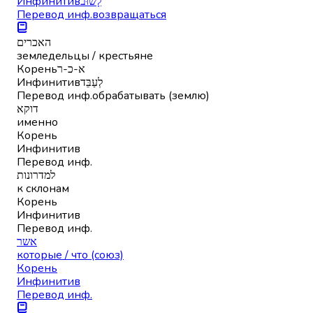
Инфинитив
לָשׁוּב
Перевод инф.
возвращаться
האכרים
земледельцы / крестьяне
Корень
א-כ-ר
Инфинитив
לְעַבֵּד
Перевод инф.
обрабатывать (землю)
דוקא
именно
Корень
Инфинитив
Перевод инф.
למדרונות
к склонам
Корень
Инфинитив
Перевод инф.
אשר
которые / что (союз)
Корень
Инфинитив
Перевод инф.