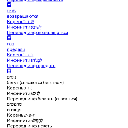
שבים
возвращаются
Корень
ש-ו-ב
Инфинитив
לָשׁוּב
Перевод инф.
возвращаться
בגדו
предали
Корень
ב-ג-ד
Инфинитив
לִבְגוֹד
Перевод инф.
предать
נוסים
бегут (спасаются бегством)
Корень
נ-ו-ס
Инфинитив
לָנוּס
Перевод инф.
бежать (спасаться)
ומחפשים
и ищут
Корень
ח-פ-ש
Инфинитив
לְחַפֵּשׂ
Перевод инф.
искать