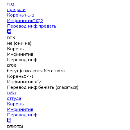
בגדו
предали
Корень
ב-ג-ד
Инфинитив
לִבְגוֹד
Перевод инф.
предать
אינם
не (они не)
Корень
Инфинитив
Перевод инф.
נוסים
бегут (спасаются бегством)
Корень
נ-ו-ס
Инфинитив
לָנוּס
Перевод инф.
бежать (спасаться)
משם
оттуда
Корень
Инфинитив
Перевод инф.
ומחפשים