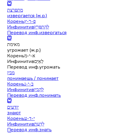
מתפרצת
извергается (ж.р.)
Корень
פ-ר-ץ
Инфинитив
לְהִתְפָּרֵץ
Перевод инф.
извергаться
מאימת
угрожает (ж.р.)
Корень
א-י-מ
Инфинитив
לְאַיֵּם
Перевод инф.
угрожать
מבין
понимаешь / понимает
Корень
ב-י-נ
Инфинитив
לְהָבִין
Перевод инф.
понимать
יודעים
знают
Корень
י-ד-ע
Инфинитив
לָדַעַת
Перевод инф.
знать