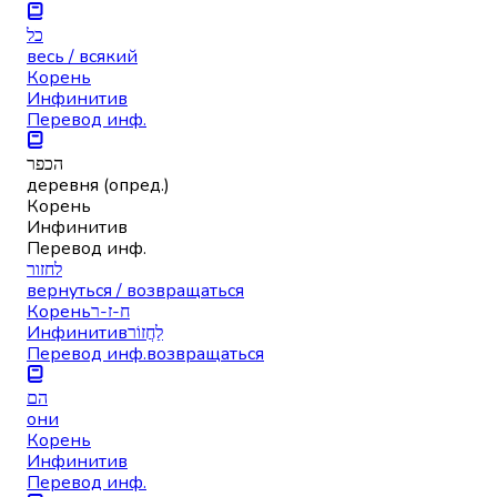
כל
весь / всякий
Корень
Инфинитив
Перевод инф.
הכפר
деревня (опред.)
Корень
Инфинитив
Перевод инф.
לחזור
вернуться / возвращаться
Корень
ח-ז-ר
Инфинитив
לַחֲזוֹר
Перевод инф.
возвращаться
הם
они
Корень
Инфинитив
Перевод инф.