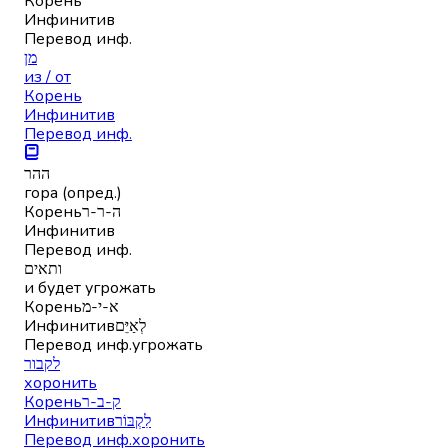
Корень
Инфинитив
Перевод инф.
מן
из / от
Корень
Инфинитив
Перевод инф.
ההר
гора (опред.)
Корень
ה-ר-ר
Инфинитив
Перевод инф.
ותאים
и будет угрожать
Корень
א-י-מ
Инфинитив
לְאַיֵּם
Перевод инф.
угрожать
לקבור
хоронить
Корень
ק-ב-ר
Инфинитив
לִקְבּוֹר
Перевод инф.
хоронить