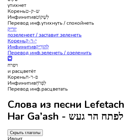
утихнет
Корень
ש-ק-ט
Инфинитив
לִשְׁקוֹט
Перевод инф.
утихнуть / спокойнеть
יוריק
позеленеет / заставит зеленеть
Корень
י-ר-ק
Инфинитив
לְהוֹרִיק
Перевод инф.
зеленеть / озеленить
ויפרח
и расцветёт
Корень
פ-ר-ח
Инфинитив
לִפְרֹחַ
Перевод инф.
расцветать
Слова из песни Lefetach
Har Ga’ash - לפתח הר געש
Скрыть глаголы
Иврит