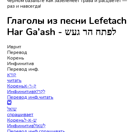
чёрном базальте как зазеленеет трава и расцветёт —
раз и навсегда!
Глаголы из песни Lefetach
Har Ga’ash - לפתח הר געש
Иврит
Перевод
Корень
Инфинитив
Перевод инф.
קורא
читать
Корень
ק-ר-א
Инфинитив
לִקְרוֹא
Перевод инф.
читать
שואל
спрашивает
Корень
ש-א-ל
Инфинитив
לִשְׁאוֹל
Перевод инф.
спрашивать