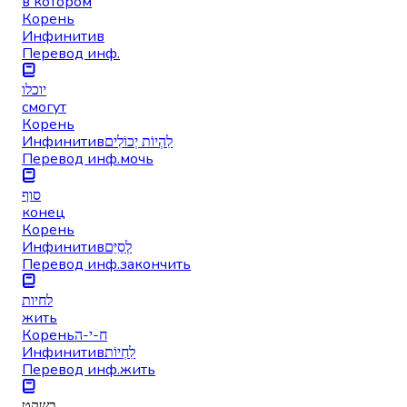
в котором
Корень
Инфинитив
Перевод инф.
יוכלו
смогут
Корень
Инфинитив
לִהְיוֹת יְכוֹלִים
Перевод инф.
мочь
סוף
конец
Корень
Инфинитив
לְסַיֵּם
Перевод инф.
закончить
לחיות
жить
Корень
ח-י-ה
Инфинитив
לִחְיוֹת
Перевод инф.
жить
בשקט