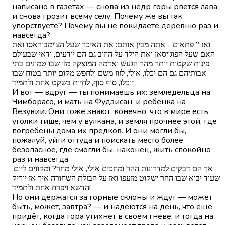
написано в газетах — снова из недр горы рвётся лава
и снова грозит всему селу. Почему же вы так
упорствуете? Почему вы не покидаете деревню раз и
навсегда?
ואז ‟ פתאום - אתה מבין אותם: את האיכר שעל הצ'ימבוראסו ואת
האם שעל הפוג'יסאן ואת הילד על הוזוב גם הם יודעים, ודאי שבעולם
פינות שקטות יותר מהר הגעש ואדמה המוצקה מזו שבו טמונים בתי
אבותיהם גם הם יכלו, אולי, לזוז משם ולחפש מקום יותר בטוח שבו
יוכלו, סוף סוף, לחיות בשקט אחת ולתמיד
И вот — вдруг — ты понимаешь их: земледельца на
Чимборасо, и мать на Фудзисан, и ребёнка на
Везувии. Они тоже знают, конечно, что в мире есть
уголки тише, чем у вулкана, и земля прочнее этой, где
погребены дома их предков. И они могли бы,
пожалуй, уйти оттуда и поискать место более
безопасное, где смогли бы, наконец, жить спокойно
раз и навсегда
אך הם דבקים למדרונות ההר ומחכים אולי, אולי מחר? ומקווים ליום,
שעוד יבוא שבו ההר ישקוט מזעפו ואז על הבזלת השחורה איך אז יוריק
הדשא ויפרח אחת ולתמיד!
Но они держатся за горные склоны и ждут — может
быть, может, завтра? — и надеются на день, что ещё
придёт, когда гора утихнет в своём гневе, и тогда на