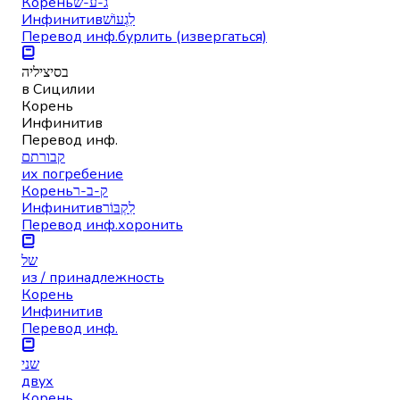
Корень
ג-ע-ש
Инфинитив
לִגְעוֹשׁ
Перевод инф.
бурлить (извергаться)
בסיציליה
в Сицилии
Корень
Инфинитив
Перевод инф.
קבורתם
их погребение
Корень
ק-ב-ר
Инфинитив
לִקְבּוֹר
Перевод инф.
хоронить
של
из / принадлежность
Корень
Инфинитив
Перевод инф.
שני
двух
Корень