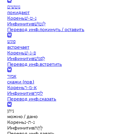
נוטשים
покидают
Корень
נ-ט-שׁ
Инфинитив
לִנְטוֹשׁ
Перевод инф.
покинуть / оставить
פוגש
встречает
Корень
פ-ג-שׁ
Инфинитив
לִפְגּוֹשׁ
Перевод инф.
встретить
אמור
скажи (пов.)
Корень
א-מ-ר
Инфинитив
לוֹמַר
Перевод инф.
сказать
ניתן
можно / дано
Корень
נ-ת-נ
Инфинитив
לָתֵת
Перевод инф.
давать