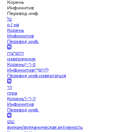
Корень
Инфинитив
Перевод инф.
על
о / на
Корень
Инфинитив
Перевод инф.
התפרצות
извержение
Корень
פ-ר-ץ
Инфинитив
לְהִתְפָּרֵץ
Перевод инф.
извергаться
הר
гора
Корень
ה-ר-ר
Инфинитив
Перевод инф.
געש
вулкан/вулканическая активность