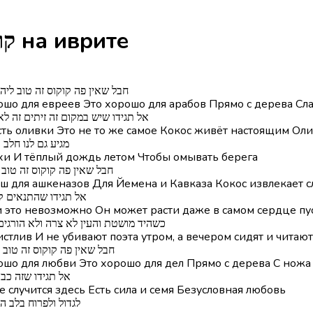
Песня Kokus - קוקוס на иврите
חבל שאין פה קוקוס זה טוב ליה
рошо для евреев Это хорошо для арабов Прямо с дерева С
אל תגידו שיש במקום זה זיתים זה לא
 есть оливки Это не то же самое Кокос живёт настоящим 
מגיע גם לנו חלב
хи И тёплый дождь летом Чтобы омывать берега
חבל שאין פה קוקוס זה טוב 
ош для ашкеназов Для Йемена и Кавказа Кокос извлекает с
אל תגידו שהתנאים ק
 и это невозможно Он может расти даже в самом сердце п
כשהיד מושטת והעין לא צרה ולא הורגים
истлив И не убивают поэта утром, а вечером сидят и читают
חבל שאין פה קוקוס זה טוב 
рошо для любви Это хорошо для дел Прямо с дерева С ножа
אל תגידו שזה כב
е случится здесь Есть сила и семя Безусловная любовь
לגדול ולפרוח בלב ה