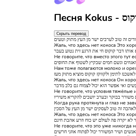
Скрыть перевод
ודים זה טוב לערבים ישר מן העץ מתוק וטעים
Жаль, что здесь нет кокоса Это хо
 אותו דבר קוקוס חי את הרגע זית נטוע בעבר
Не говорите, что вместо этого тут
 ואגוזים וגשם חמים שבקיץ לשטוף את החופים
Нам тоже полагаются молоко и оре
לאשכנז לתימן ולקווקז קוקוס מוציא מתוק מעז
Жаль, что здесь нет кокоса Он хор
שים ואי אפשר הוא יכול לצמוח גם בלב מדבר
Не говорите, что условия тяжёлые
 משורר בבוקר ובערב יושבים להקריא משיריו
Когда рука протянута и глаз не зав
לאהבה זה טוב לעסקים ישר מן העץ על הסכין
Жаль, что здесь нет кокоса Это хо
ר לא יקרה פה לעולם יש כוח וזרע אהבת חינם
Не говорите, что это уже никогда н
אנשים ושיר המשורר יכול לפתוח אוזני חרשים