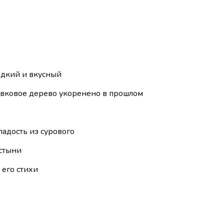
ладкий и вкусный
Оливковое дерево укоренено в прошлом
ладость из сурового
устыни
 его стихи