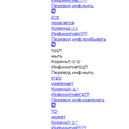
Инфинитив
לִחְיוֹת
Перевод инф.
жить
מגיע
полагается
Корень
נ-ג-ע
Инфинитив
לְהַגִּיעַ
Перевод инф.
прибывать
לשטף
мыть
Корень
ש-ט-ף
Инфинитив
לִשְׁטֹף
Перевод инф.
мыть
מוציא
извлекает
Корень
י-צ-א
Инфинитив
לְהוֹצִיא
Перевод инф.
извлекать
יכול
может
Корень
י-כ-ל
Инфинитив
לִיכוֹל