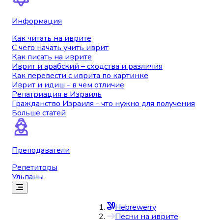
Информация
Как читать на иврите
С чего начать учить иврит
Как писать на иврите
Иврит и арабский – сходства и различия
Как перевести с иврита по картинке
Иврит и идиш - в чем отличие
Репатриация в Израиль
Гражданство Израиля - что нужно для получения
Больше статей
Преподаватели
Репетиторы
Ульпаны
Hebrewerry
Песни на иврите