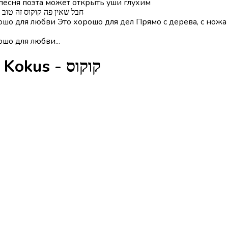
 песня поэта может открыть уши глухим
חבל שאין פה קוקוס זה טוב 
рошо для любви Это хорошо для дел Прямо с дерева, с ножа
ошо для любви...
Глаголы из песни Kokus - קוקוס