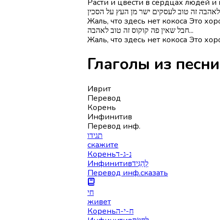
Расти и цвести в сердцах людей и
לאהבה זה טוב לעסקים ישר מן העץ על הסכין
Жаль, что здесь нет кокоса Это хо
חבל שאין פה קוקוס זה טוב לאהבה...
Жаль, что здесь нет кокоса Это хор
Иврит
Перевод
Корень
Инфинитив
Перевод инф.
תגידו
скажите
Корень
נ-ג-ד
Инфинитив
לְהַגִּיד
Перевод инф.
сказать
חי
живет
Корень
ח-י-ה