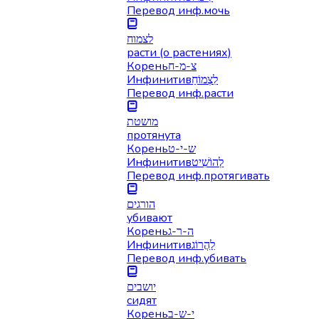
Перевод инф.
мочь
לצמוח
расти (о растениях)
Корень
צ-מ-ח
Инфинитив
לִצְמוֹחַ
Перевод инф.
расти
מושטת
протянута
Корень
ש-י-ט
Инфинитив
לְהוֹשִׁיט
Перевод инф.
протягивать
הורגים
убивают
Корень
ה-ר-ג
Инфинитив
לַהֲרוֹג
Перевод инф.
убивать
יושבים
сидят
Корень
י-ש-ב