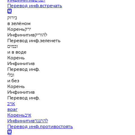
Перевод инф.
встречать
בירוק
в зелёном
Корень
ירק
Инфинитив
להוריק
Перевод инф.
зеленеть
ובמים
и в воде
Корень
Инфинитив
Перевод инф.
ובלי
и без
Корень
Инфинитив
Перевод инф.
אויב
враг
Корень
איב
Инфинитив
להתנגד
Перевод инф.
противостоять