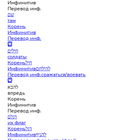
Инфинитив
Перевод инф.
שם
там
Корень
Инфинитив
Перевод инф.
חילים
солдаты
Корень
חיל
Инфинитив
להילחם
Перевод инф.
сражаться/воевать
להבא
впредь
Корень
Инфинитив
Перевод инф.
דגלם
их флаг
Корень
דגל
Инфинитив
להניף