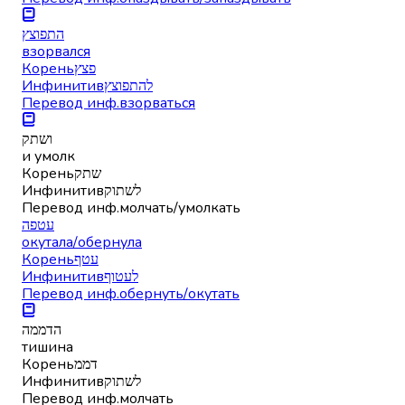
התפוצץ
взорвался
Корень
פצץ
Инфинитив
להתפוצץ
Перевод инф.
взорваться
ושתק
и умолк
Корень
שתק
Инфинитив
לשתוק
Перевод инф.
молчать/умолкать
עטפה
окутала/обернула
Корень
עטף
Инфинитив
לעטוף
Перевод инф.
обернуть/окутать
הדממה
тишина
Корень
דממ
Инфинитив
לשתוק
Перевод инф.
молчать