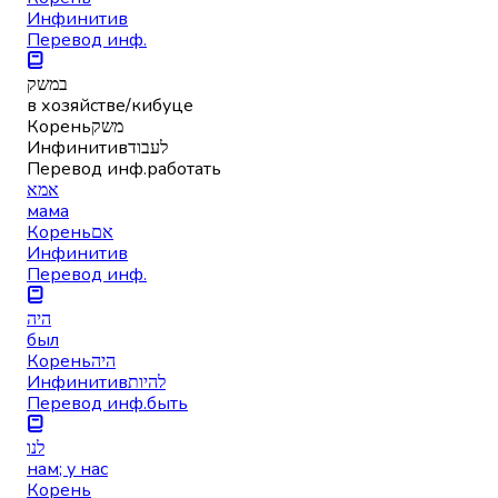
Инфинитив
Перевод инф.
במשק
в хозяйстве/кибуце
Корень
משק
Инфинитив
לעבוד
Перевод инф.
работать
אמא
мама
Корень
אם
Инфинитив
Перевод инф.
היה
был
Корень
היה
Инфинитив
להיות
Перевод инф.
быть
לנו
нам; у нас
Корень