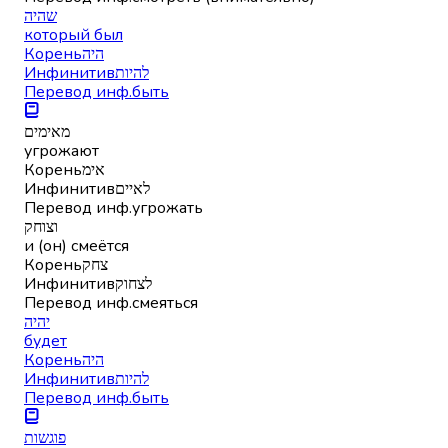
שהיה
который был
Корень
היה
Инфинитив
להיות
Перевод инф.
быть
מאימים
угрожают
Корень
אימ
Инфинитив
לאיים
Перевод инф.
угрожать
וצוחק
и (он) смеётся
Корень
צחק
Инфинитив
לצחוק
Перевод инф.
смеяться
יהיה
будет
Корень
היה
Инфинитив
להיות
Перевод инф.
быть
פוגשות