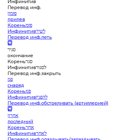
Инфинитив
Перевод инф.
פזמון
припев
Корень
פזמ
Инфинитив
לשיר
Перевод инф.
петь
סגיר
окончание
Корень
סגר
Инфинитив
לסגור
Перевод инф.
закрыть
פגז
снаряд
Корень
פגז
Инфинитив
להפגיז
Перевод инф.
обстреливать (артиллерией)
אחרון
последний
Корень
אחר
Инфинитив
לאחר
Перевод инф.
опаздывать/запаздывать