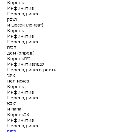
Корень
Инфинитив
Перевод инф.
ושסק
и шесек (локват)
Корень
Инфинитив
Перевод инф.
הבית
дом (опред.)
Корень
בית
Инфинитив
לבנות
Перевод инф.
строить
איננו
нет; исчез
Корень
Инфинитив
Перевод инф.
ואבא
и папа
Корень
אב
Инфинитив
Перевод инф.
רחוק