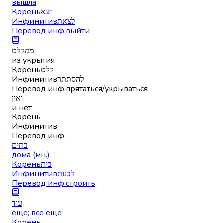
вышла
Корень
יצא
Инфинитив
לצאת
Перевод инф.
выйти
ממקלט
из укрытия
Корень
קלט
Инфинитив
להסתתר
Перевод инф.
прятаться/укрываться
ואין
и нет
Корень
Инфинитив
Перевод инф.
בתים
дома (мн.)
Корень
בית
Инфинитив
לבנות
Перевод инф.
строить
עוד
ещё; всё ещё
Корень