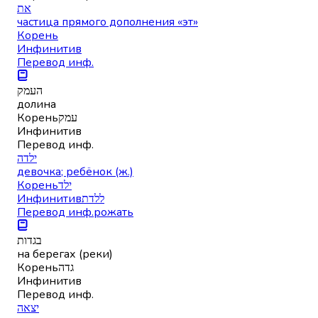
את
частица прямого дополнения «эт»
Корень
Инфинитив
Перевод инф.
העמק
долина
Корень
עמק
Инфинитив
Перевод инф.
ילדה
девочка; ребёнок (ж.)
Корень
ילד
Инфинитив
ללדת
Перевод инф.
рожать
בגדות
на берегах (реки)
Корень
גדה
Инфинитив
Перевод инф.
יצאה