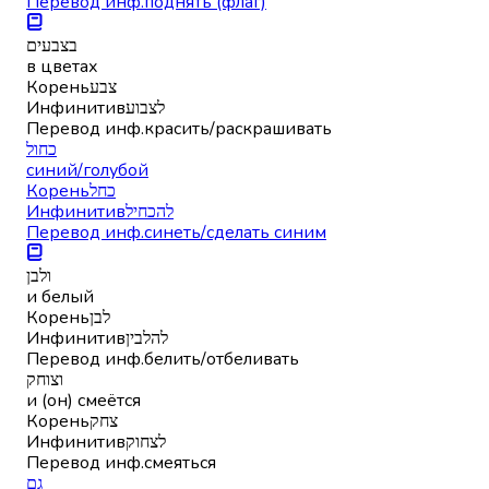
Перевод инф.
поднять (флаг)
בצבעים
в цветах
Корень
צבע
Инфинитив
לצבוע
Перевод инф.
красить/раскрашивать
כחול
синий/голубой
Корень
כחל
Инфинитив
להכחיל
Перевод инф.
синеть/сделать синим
ולבן
и белый
Корень
לבן
Инфинитив
להלבין
Перевод инф.
белить/отбеливать
וצוחק
и (он) смеётся
Корень
צחק
Инфинитив
לצחוק
Перевод инф.
смеяться
גם