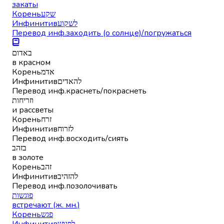
закаты
Корень
שקע
Инфинитив
לשקוע
Перевод инф.
заходить (о солнце)/погружаться
באדום
в красном
Корень
אדמ
Инфинитив
להאדים
Перевод инф.
краснеть/покраснеть
וזריחות
и рассветы
Корень
זרח
Инфинитив
לזרוח
Перевод инф.
восходить/сиять
בזהב
в золоте
Корень
זהב
Инфинитив
להזהיב
Перевод инф.
позолочивать
פוגשות
встречают (ж. мн.)
Корень
פגש
Инфинитив
לפגוש