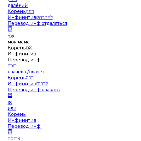
далёкий
Корень
רחק
Инфинитив
להתרחק
Перевод инф.
отдаляться
אמי
моя мама
Корень
אם
Инфинитив
Перевод инф.
בוכה
плачешь/плачет
Корень
בכה
Инфинитив
לבכות
Перевод инф.
плакать
או
или
Корень
Инфинитив
Перевод инф.
צוחקת