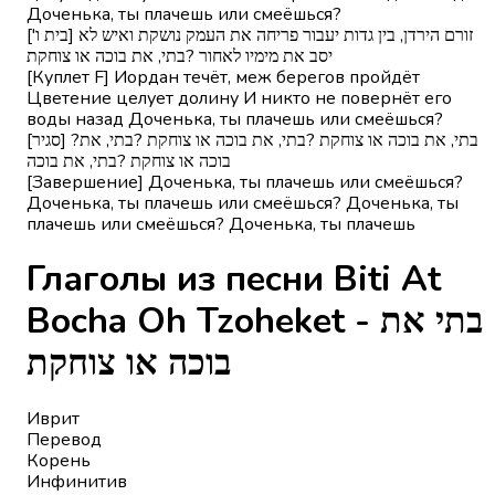
Доченька, ты плачешь или смеёшься?
['בית ו] זורם הירדן, בין גדות יעבור פריחה את העמק נושקת ואיש לא
יסב את מימיו לאחור ?בתי, את בוכה או צוחקת
[Куплет F] Иордан течёт, меж берегов пройдёт
Цветение целует долину И никто не повернёт его
воды назад Доченька, ты плачешь или смеёшься?
[סגיר] ?בתי, את בוכה או צוחקת ?בתי, את בוכה או צוחקת ?בתי, את
בוכה או צוחקת ?בתי, את בוכה
[Завершение] Доченька, ты плачешь или смеёшься?
Доченька, ты плачешь или смеёшься? Доченька, ты
плачешь или смеёшься? Доченька, ты плачешь
Глаголы из песни Biti At
Bocha Oh Tzoheket - בתי את
בוכה או צוחקת
Иврит
Перевод
Корень
Инфинитив