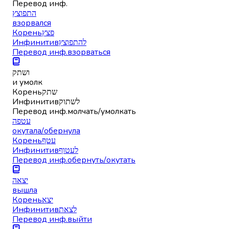
Перевод инф.
התפוצץ
взорвался
Корень
פצץ
Инфинитив
להתפוצץ
Перевод инф.
взорваться
ושתק
и умолк
Корень
שתק
Инфинитив
לשתוק
Перевод инф.
молчать/умолкать
עטפה
окутала/обернула
Корень
עטף
Инфинитив
לעטוף
Перевод инф.
обернуть/окутать
יצאה
вышла
Корень
יצא
Инфинитив
לצאת
Перевод инф.
выйти