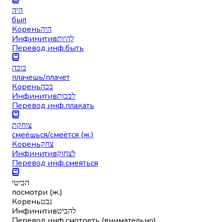
היה
был
Корень
היה
Инфинитив
להיות
Перевод инф.
быть
בוכה
плачешь/плачет
Корень
בכה
Инфинитив
לבכות
Перевод инф.
плакать
צוחקת
смеёшься/смеётся (ж.)
Корень
צחק
Инфинитив
לצחוק
Перевод инф.
смеяться
הביטי
посмотри (ж.)
Корень
נבט
Инфинитив
להביט
Перевод инф.
смотреть (внимательно)