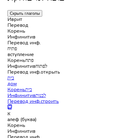
Скрыть глаголы
Иврит
Перевод
Корень
Инфинитив
Перевод инф.
פתיח
вступление
Корень
פתח
Инфинитив
לפתוח
Перевод инф.
открыть
בית
дом
Корень
בית
Инфинитив
לבנות
Перевод инф.
строить
א
алеф (буква)
Корень
Инфинитив
Перевод инф.