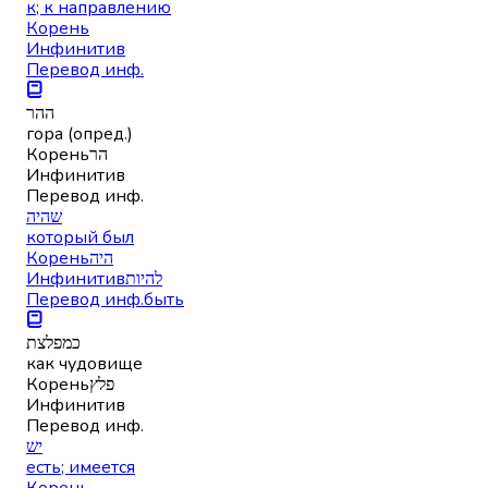
к; к направлению
Корень
Инфинитив
Перевод инф.
ההר
гора (опред.)
Корень
הר
Инфинитив
Перевод инф.
שהיה
который был
Корень
היה
Инфинитив
להיות
Перевод инф.
быть
כמפלצת
как чудовище
Корень
פלץ
Инфинитив
Перевод инф.
יש
есть; имеется
Корень