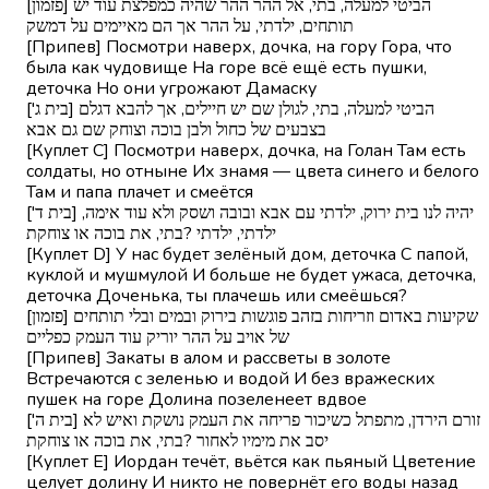
[פזמון] הביטי למעלה, בתי, אל ההר ההר שהיה כמפלצת עוד יש
תותחים, ילדתי, על ההר אך הם מאיימים על דמשק
[Припев] Посмотри наверх, дочка, на гору Гора, что
была как чудовище На горе всё ещё есть пушки,
деточка Но они угрожают Дамаску
['בית ג] הביטי למעלה, בתי, לגולן שם יש חיילים, אך להבא דגלם
בצבעים של כחול ולבן בוכה וצוחק שם גם אבא
[Куплет C] Посмотри наверх, дочка, на Голан Там есть
солдаты, но отныне Их знамя — цвета синего и белого
Там и папа плачет и смеётся
['בית ד] יהיה לנו בית ירוק, ילדתי עם אבא ובובה ושסק ולא עוד אימה,
ילדתי, ילדתי ?בתי, את בוכה או צוחקת
[Куплет D] У нас будет зелёный дом, деточка С папой,
куклой и мушмулой И больше не будет ужаса, деточка,
деточка Доченька, ты плачешь или смеёшься?
[פזמון] שקיעות באדום וזריחות בזהב פוגשות בירוק ובמים ובלי תותחים
של אויב על ההר יוריק עוד העמק כפליים
[Припев] Закаты в алом и рассветы в золоте
Встречаются с зеленью и водой И без вражеских
пушек на горе Долина позеленеет вдвое
['בית ה] זורם הירדן, מתפתל כשיכור פריחה את העמק נושקת ואיש לא
יסב את מימיו לאחור ?בתי, את בוכה או צוחקת
[Куплет E] Иордан течёт, вьётся как пьяный Цветение
целует долину И никто не повернёт его воды назад