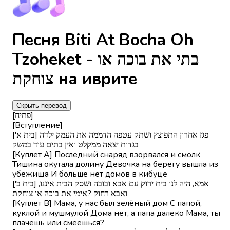
Песня Biti At Bocha Oh
Tzoheket - בתי את בוכה או
צוחקת на иврите
Скрыть перевод
[פתיח]
[Вступление]
['בית א] פגז אחרון התפוצץ ושתק עטפה הדממה את העמק ילדה
בגדות יצאה ממקלט ואין בתים עוד במשק
[Куплет A] Последний снаряд взорвался и смолк
Тишина окутала долину Девочка на берегу вышла из
убежища И больше нет домов в кибуце
['בית ב] אמא, היה לנו בית ירוק עם אבא ובובה ושסק הבית איננו,
ואבא רחוק ?אימי את בוכה או צוחקת
[Куплет B] Мама, у нас был зелёный дом С папой,
куклой и мушмулой Дома нет, а папа далеко Мама, ты
плачешь или смеёшься?