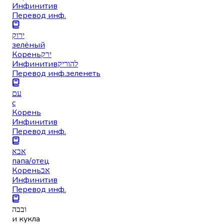
Инфинитив
Перевод инф.
ירוק
зелёный
Корень
ירק
Инфинитив
להוריק
Перевод инф.
зеленеть
עם
с
Корень
Инфинитив
Перевод инф.
אבא
папа/отец
Корень
אב
Инфинитив
Перевод инф.
ובבה
и кукла