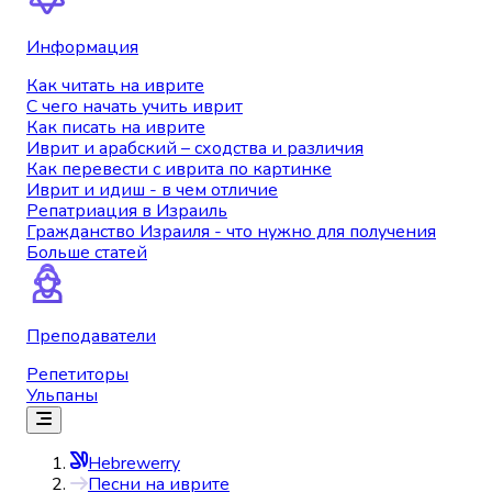
Информация
Как читать на иврите
С чего начать учить иврит
Как писать на иврите
Иврит и арабский – сходства и различия
Как перевести с иврита по картинке
Иврит и идиш - в чем отличие
Репатриация в Израиль
Гражданство Израиля - что нужно для получения
Больше статей
Преподаватели
Репетиторы
Ульпаны
Hebrewerry
Песни на иврите