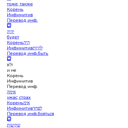
тоже; также
Корень
Инфинитив
Перевод инф.
יהיה
будет
Корень
היה
Инфинитив
להיות
Перевод инф.
быть
ולא
и не
Корень
Инфинитив
Перевод инф.
אימה
ужас; страх
Корень
אימ
Инфинитив
לפחד
Перевод инф.
бояться
שקיעות