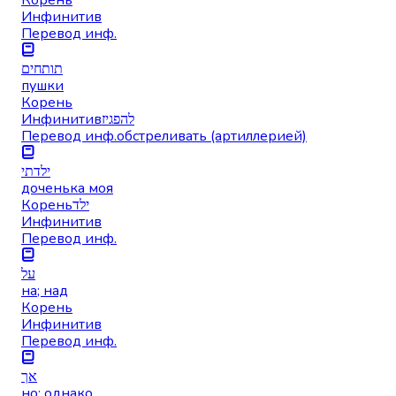
Инфинитив
Перевод инф.
תותחים
пушки
Корень
Инфинитив
להפגיז
Перевод инф.
обстреливать (артиллерией)
ילדתי
доченька моя
Корень
ילד
Инфинитив
Перевод инф.
על
на; над
Корень
Инфинитив
Перевод инф.
אך
но; однако