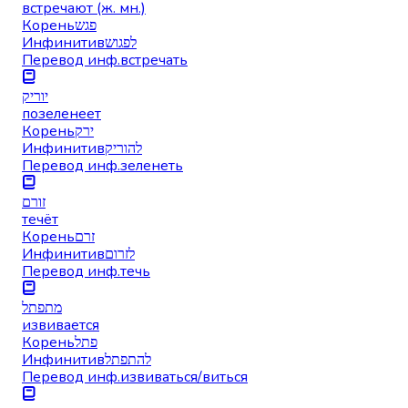
встречают (ж. мн.)
Корень
פגש
Инфинитив
לפגוש
Перевод инф.
встречать
יוריק
позеленеет
Корень
ירק
Инфинитив
להוריק
Перевод инф.
зеленеть
זורם
течёт
Корень
זרם
Инфинитив
לזרום
Перевод инф.
течь
מתפתל
извивается
Корень
פתל
Инфинитив
להתפתל
Перевод инф.
извиваться/виться