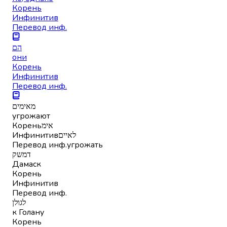
Корень
Инфинитив
Перевод инф.
הם
они
Корень
Инфинитив
Перевод инф.
מאימים
угрожают
Корень
אימ
Инфинитив
לאיים
Перевод инф.
угрожать
דמשק
Дамаск
Корень
Инфинитив
Перевод инф.
לגולן
к Голану
Корень