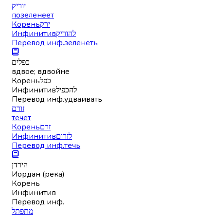
יוריק
позеленеет
Корень
ירק
Инфинитив
להוריק
Перевод инф.
зеленеть
כפלים
вдвое; вдвойне
Корень
כפל
Инфинитив
להכפיל
Перевод инф.
удваивать
זורם
течёт
Корень
זרם
Инфинитив
לזרום
Перевод инф.
течь
הירדן
Иордан (река)
Корень
Инфинитив
Перевод инф.
מתפתל