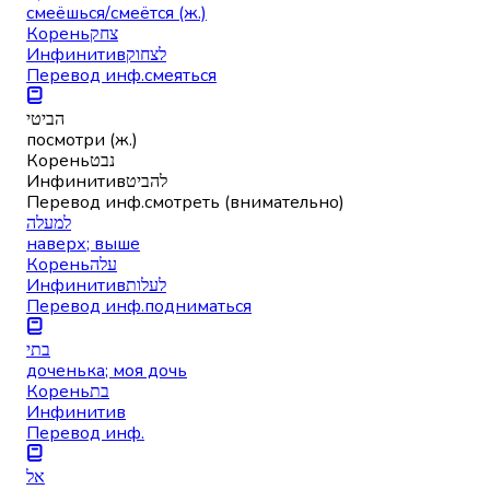
смеёшься/смеётся (ж.)
Корень
צחק
Инфинитив
לצחוק
Перевод инф.
смеяться
הביטי
посмотри (ж.)
Корень
נבט
Инфинитив
להביט
Перевод инф.
смотреть (внимательно)
למעלה
наверх; выше
Корень
עלה
Инфинитив
לעלות
Перевод инф.
подниматься
בתי
доченька; моя дочь
Корень
בת
Инфинитив
Перевод инф.
אל