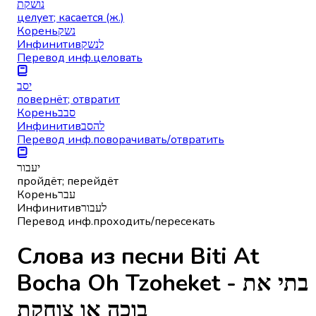
נושקת
целует; касается (ж.)
Корень
נשק
Инфинитив
לנשק
Перевод инф.
целовать
יסב
повернёт; отвратит
Корень
סבב
Инфинитив
להסב
Перевод инф.
поворачивать/отвратить
יעבור
пройдёт; перейдёт
Корень
עבר
Инфинитив
לעבור
Перевод инф.
проходить/пересекать
Слова из песни Biti At
Bocha Oh Tzoheket - בתי את
בוכה או צוחקת