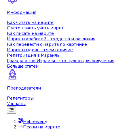
Информация
Как читать на иврите
С чего начать учить иврит
Как писать на иврите
Иврит и арабский – сходства и различия
Как перевести с иврита по картинке
Иврит и идиш - в чем отличие
Репатриация в Израиль
Гражданство Израиля - что нужно для получения
Больше статей
Преподаватели
Репетиторы
Ульпаны
Hebrewerry
Песни на иврите