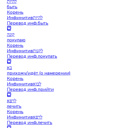
להיות
быть
Корень
Инфинитив
להיות
Перевод инф.
быть
קונה
покупаю
Корень
Инфинитив
לקנות
Перевод инф.
покупать
בא
прихожу/идёт (о намерении)
Корень
Инфинитив
לבוא
Перевод инф.
прийти
לרפא
лечить
Корень
Инфинитив
לרפא
Перевод инф.
лечить