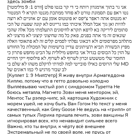
здесь зомби
[וורס 1: 9 מילימטר] אני גר בתוך ארמגדון רותח כי די קר בגטו פולט
נטו ראפ עם תסמונת טורט לא פוחד ממתכת מגנטו תקרא לי המנטור
יא מנטוס אתה ראפר צ'יפס יא פוטטוס אומן עם ים אוזניים לא רוצה
להיות ואן גוך אבל המלל איכותי כמו גרייגוס לא קונה שפעת של הכי
סתומים ליריקה בא לרפא תקרא לחיסונים התעלמתי מכל אלה שהכי
שונאים זה מי אתה בפנים, פאק כל מה שחיצוני קיצוני לא מרצוני לא
מתלהב מפרסומים ולא דכאוני נפלתי לסמים קלים זה לא פתאומי וואלה
מפיץ הבשורה תביא ת'עיתונים עדיין ברשימות של המכולת כל החודש
על הזין כל הבוסים בגדול אני בחופש מילולית על הביט מחפש פתרון כי
החומר שלי מטשטש זכרון לשרוף לא לשרוף, לא פילוסוף ייקי החיים
שלי הרוסים כאילו סובייטי למה למדתי לדקלם משהו לא שלם בי MD
לב שבור מרגיש לי כמו דאונים של
[Куплет 1: 9 Милימетр] Я живу внутри Армагеддона
Киплю, потому что в гетто довольно холодно
Выплёвываю чистый рэп с синдромом Туретта Не
боюсь металла, Магнето Зови меня ментором, эй,
Ментос Ты рэпер‑чипс, эй, картошка Художник с
морем ушей, не хочу быть Ван Гогом Но текст у меня
качественный, как Grey Goose Не ведусь на «грипп» от
самых тупых Лирика пришла лечить, зови вакцины Я
игнорировал всех, кто ненавидит сильнее всего
Важно, кто ты внутри, к чёрту всё внешнее
Экстремальный не по своей воле, не прусь от