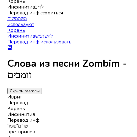
Корень
Инфинитив
לריב
Перевод инф.
ссориться
משתמשים
используют
Корень
Инфинитив
להשתמש
Перевод инф.
использовать
Слова из песни Zombim -
זומבים
Скрыть глаголы
Иврит
Перевод
Корень
Инфинитив
Перевод инф.
טרום־פזמון
пре-припев