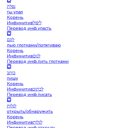
נפלת
ты упал
Корень
Инфинитив
ליפול
Перевод инф.
упасть
לוגם
пью глотками/потягиваю
Корень
Инфинитив
לגום
Перевод инф.
пить глотками
כותב
пишу
Корень
Инфинитив
לכתוב
Перевод инф.
писать
לגלות
открыть/обнаружить
Корень
Инфинитив
לגלות
Перевод инф.
открыть