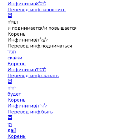
Инфинитив
למלא
Перевод инф.
заполнить
ועולה
и поднимается/и повышается
Корень
Инфинитив
לעלות
Перевод инф.
подниматься
תגיד
скажи
Корень
Инфинитив
להגיד
Перевод инф.
сказать
יהיה
будет
Корень
Инфинитив
להיות
Перевод инф.
быть
תן
дай
Корень