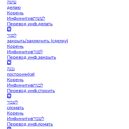
עושה
делаю
Корень
Инфинитив
לעשות
Перевод инф.
делать
לסגור
закрыть/заключить (сделку)
Корень
Инфинитив
לסגור
Перевод инф.
закрыть
נבנה
построим(ся)
Корень
Инфинитив
לבנות
Перевод инф.
строить
לשבור
сломать
Корень
Инфинитив
לשבור
Перевод инф.
ломать