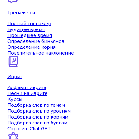
Тренажеры
Полный тренажер
Будущее время
Прошедшее время
Определение биньянов
Определение корня
Повелительное наклонение
Иврит
Алфавит иврита
Песни на иврите
Курсы
Подборка слов по темам
Подборка слов по уровням
Подборка слов по корням
Подборка слов по буквам
Спроси в Chat GPT