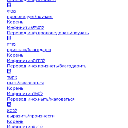
מטיף
проповедует/поучает
Корень
Инфинитив
להטיף
Перевод инф.
проповедовать/поучать
מודה
признаю/благодарю
Корень
Инфинитив
להודות
Перевод инф.
признать/благодарить
מקטר
ныть/жаловаться
Корень
Инфинитив
לקטר
Перевод инф.
ныть/жаловаться
לבטא
выразить/произнести
Корень
Инфинитив
לבטא