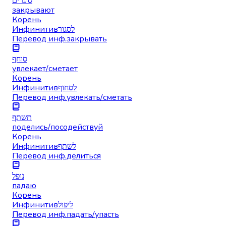
סוגרים
закрывают
Корень
Инфинитив
לסגור
Перевод инф.
закрывать
סוחף
увлекает/сметает
Корень
Инфинитив
לסחוף
Перевод инф.
увлекать/сметать
תשתף
поделись/посодействуй
Корень
Инфинитив
לשתף
Перевод инф.
делиться
נופל
падаю
Корень
Инфинитив
ליפול
Перевод инф.
падать/упасть