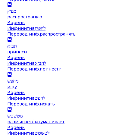
מפיץ
распространяю
Корень
Инфинитив
להפיץ
Перевод инф.
распространять
תביא
принеси
Корень
Инфинитив
להביא
Перевод инф.
принести
מחפש
ищу
Корень
Инфинитив
לחפש
Перевод инф.
искать
מטשטש
размывает/затуманивает
Корень
Инфинитив
לטשטש