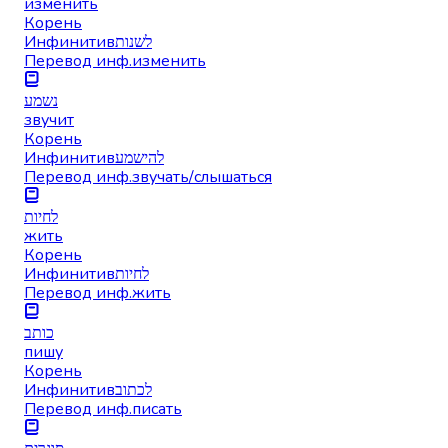
изменить
Корень
Инфинитив
לשנות
Перевод инф.
изменить
נשמע
звучит
Корень
Инфинитив
להישמע
Перевод инф.
звучать/слышаться
לחיות
жить
Корень
Инфинитив
לחיות
Перевод инф.
жить
כותב
пишу
Корень
Инфинитив
לכתוב
Перевод инф.
писать