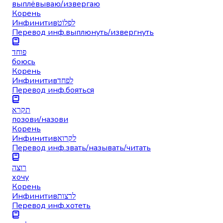
выплёвываю/извергаю
Корень
Инфинитив
לפְלוֹט
Перевод инф.
выплюнуть/извергнуть
פוחד
боюсь
Корень
Инфинитив
לפחד
Перевод инф.
бояться
תקרא
позови/назови
Корень
Инфинитив
לקרוא
Перевод инф.
звать/называть/читать
רוצה
хочу
Корень
Инфинитив
לרצות
Перевод инф.
хотеть