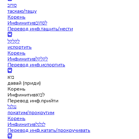
סוחב
таскаю/тащу
Корень
Инфинитив
לסחוב
Перевод инф.
тащить/нести
לקלקל
испортить
Корень
Инфинитив
לקלקל
Перевод инф.
испортить
בוא
давай (приди)
Корень
Инфинитив
לבוא
Перевод инф.
прийти
נגלגל
покатим/прокрутим
Корень
Инфинитив
לגלגל
Перевод инф.
катать/прокручивать