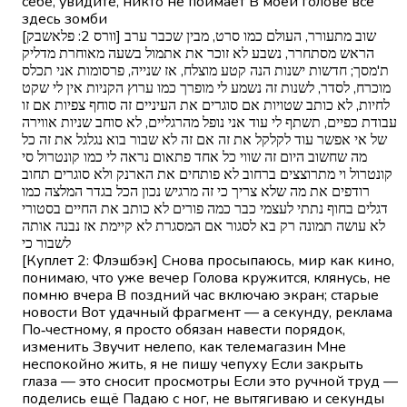
себе, увидите, никто не поймает В моей голове все
здесь зомби
[וורס 2: פלאשבק] שוב מתעורר, העולם כמו סרט, מבין שכבר ערב
הראש מסתחרר, נשבע לא זוכר את אתמול בשעה מאוחרת מדליק
ת'מסך; חדשות ישנות הנה קטע מוצלח, אז שנייה, פרסומות אני תכלס
מוכרח, לסדר, לשנות זה נשמע לי מופרך כמו ערוץ הקניות אין לי שקט
לחיות, לא כותב שטויות אם סוגרים את העיניים זה סוחף צפיות אם זו
עבודת כפיים, תשתף לי עוד אני נופל מהרגליים, לא סוחב שניות אווירה
של אי אפשר עוד לקלקל את זה אם זה לא שבור בוא נגלגל את זה כל
מה שחשוב היום זה שווי כל אחד פתאום נראה לי כמו קונטרול סי
קונטרול וי מתרוצצים ברחוב לא פותחים את הארנק ולא סוגרים תחוב
רודפים את מה שלא צריך כי זה מרגיש נכון הכל בגדר המלצה כמו
דגלים בחוף נתתי לעצמי כבר כמה פורים לא כותב את החיים בסטורי
לא עושה תמונה רק בא לסגור אם המסגרת לא קיימת אז נבנה אותה
לשבור כי
[Куплет 2: Флэшбэк] Снова просыпаюсь, мир как кино,
понимаю, что уже вечер Голова кружится, клянусь, не
помню вчера В поздний час включаю экран; старые
новости Вот удачный фрагмент — а секунду, реклама
По‑честному, я просто обязан навести порядок,
изменить Звучит нелепо, как телемагазин Мне
неспокойно жить, я не пишу чепуху Если закрыть
глаза — это сносит просмотры Если это ручной труд —
поделись ещё Падаю с ног, не вытягиваю и секунды