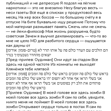
публикаций и не депрессую Я подсел на лёгкие
наркотики — это не внезапно Несу благую весть —
неси газеты Всё ещё в списках у продуктовой весь
месяц На хер всех боссов — по большому счёту я в
отпуске На бите буквально ищу решение Потому что
мой материал размывает память Сжечь или не сжечь
— не йеки‑философ Моя жизнь разрушена, будто
советская Зачем я выучил декламировать — что‑то во
мне не цело MD для разбитого сердца — ощущается
как дауны от
[טרום-פזמון: אודימן] הם הולכים עם העדר כולם פה על אותו תדר לא
יוצאים מהחדר נשבעימ׳ך בנדר
[Пред-припев: Оудиман] Они идут за стадом Все
здесь на одной частоте Из комнаты не выходят
Клянёмся тебе клятвой
[פזמון: אודימן] בראש שלי כולם פה זומבים בראש שלי כולם פה זומבים
אני בשלי תראו אף אחד לא יתפוס 'תי בראש שלי כולם פה זומבים
פותחים את הלב רק בפוסטים אני בשלי תראו אף אחד לא יתפוס
בראש שלי כולם פה זומבים
[Припев: Оудиман] В моей голове все здесь зомби В
моей голове все здесь зомби Я сам по себе, увидите,
никто меня не поймает В моей голове все здесь
зомби Открывают сердце только в постах Я сам по