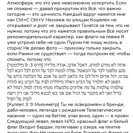
Атмосфера, что это уже невозможно испортить Если
не сломано — давай прокрутим это Всё, что важно
сегодня — это ценность Каждый вдруг кажется мне
как Ctrl+C Ctrl+V Носимся по улицам Кошелёк не
открывают и долг не закрывают Гонятся за тем, что не
нужно, потому что это кажется правильным Всё носит
рекомендательный характер, как флаги на пляже Я
уже устроил себе не один Пурим Не пишу жизнь в
сторис Не делаю фото — прихожу только закрыть,
если Рамки не существует — тогда построим её, чтобы
сломать, потому что
[וורס 3: 9 מילימטר] אתה לא מודע למותג, דאבל אדם, אגדה מלידה
מגע טלפטי לבד על הבאטל, נפלת למטה לבד על הדם לבל הבא לבל
עב״מ, דגל אדום ודגל לבן בה בלאגן לוגם על אגם, על הבלטה כותב על
הפאן לא תלמיד על הביט וואלה מילולית לפיד על הביט בא לגלות
עולמות עולמות על מה אלוקים מלמעלה מטיף מודה למזל, המזל לא
בדיל ואני לא מקטר על הגיל אם אני בא לבטא מליבי אני רק רוצה
לנמק על הפיל
[Куплет 3: 9 Милиметр] Ты не осведомлён о бренде,
дабл‑человек, легенда с рождения Телепатическое
касание — один на баттле, упал вниз, один — в крови
Следующий левел, левел НЛО, красный флаг и белый
флаг Входит бардак, потягиваю у озера, на плитке
пишу про фан Не ученик на бите, буквально факел на