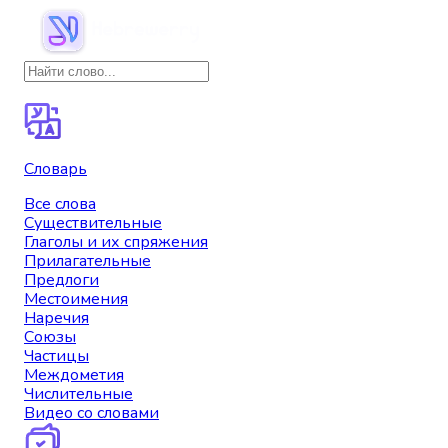
Словарь
Все слова
Существительные
Глаголы и их спряжения
Прилагательные
Предлоги
Местоимения
Наречия
Союзы
Частицы
Междометия
Числительные
Видео со словами