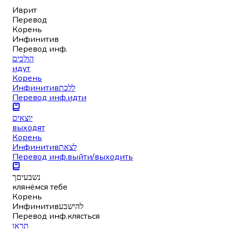
Иврит
Перевод
Корень
Инфинитив
Перевод инф.
הולכים
идут
Корень
Инфинитив
ללכת
Перевод инф.
идти
יוצאים
выходят
Корень
Инфинитив
לצאת
Перевод инф.
выйти/выходить
נשבעיםך
клянёмся тебе
Корень
Инфинитив
להישבע
Перевод инф.
клясться
תראו