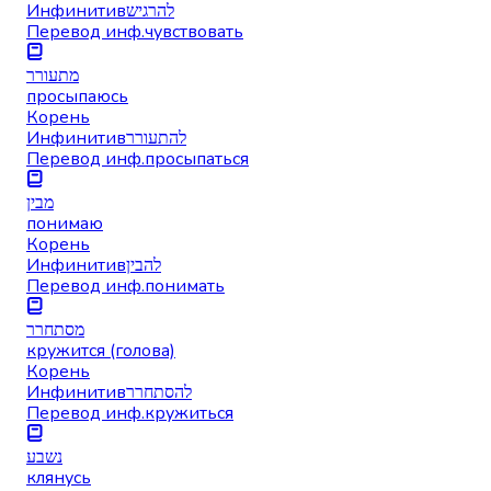
Инфинитив
להרגיש
Перевод инф.
чувствовать
מתעורר
просыпаюсь
Корень
Инфинитив
להתעורר
Перевод инф.
просыпаться
מבין
понимаю
Корень
Инфинитив
להבין
Перевод инф.
понимать
מסתחרר
кружится (голова)
Корень
Инфинитив
להסתחרר
Перевод инф.
кружиться
נשבע
клянусь