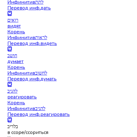
Инфинитив
לתת
Перевод инф.
дать
רואים
видят
Корень
Инфинитив
לראות
Перевод инф.
видеть
חושב
думает
Корень
Инфинитив
לחשוב
Перевод инф.
думать
להגיב
реагировать
Корень
Инфинитив
להגיב
Перевод инф.
реагировать
בלריב
в ссоре/ссориться