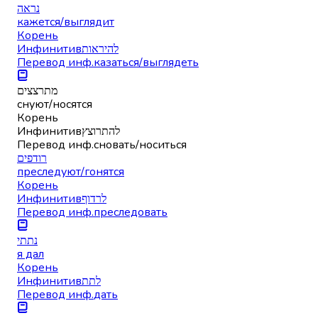
נראה
кажется/выглядит
Корень
Инфинитив
להיראות
Перевод инф.
казаться/выглядеть
מתרצצים
снуют/носятся
Корень
Инфинитив
להתרוצץ
Перевод инф.
сновать/носиться
רודפים
преследуют/гонятся
Корень
Инфинитив
לרדוף
Перевод инф.
преследовать
נתתי
я дал
Корень
Инфинитив
לתת
Перевод инф.
дать