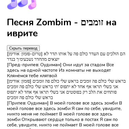
Песня Zombim - זומבים на
иврите
Скрыть перевод
[טרום-פזמון: אודימן] הם הולכים עם העדר כולם פה על אותו תדר לא
יוצאים מהחדר נשבעימ׳ך בנדר
[Пред-припев: Оудиман] Они идут за стадом Все
здесь на одной частоте Из комнаты не выходят
Клянёмся тебе клятвой
[פזמון: אודימן] בראש שלי כולם פה זומבים בראש שלי כולם פה זומבים
אני בשלי תראו אף אחד לא יתפוס 'תי בראש שלי כולם פה זומבים
פותחים את הלב רק בפוסטים אני בשלי תראו אף אחד לא יתפוס
בראש שלי כולם פה זומבים
[Припев: Оудиман] В моей голове все здесь зомби В
моей голове все здесь зомби Я сам по себе, увидите,
никто меня не поймает В моей голове все здесь
зомби Открывают сердце только в постах Я сам по
себе, увидите, никто не поймает В моей голове все