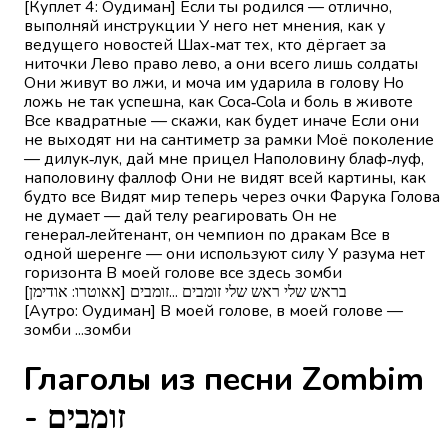
[Куплет 4: Оудиман] Если ты родился — отлично,
выполняй инструкции У него нет мнения, как у
ведущего новостей Шах‑мат тех, кто дёргает за
ниточки Лево право лево, а они всего лишь солдаты
Они живут во лжи, и моча им ударила в голову Но
ложь не так успешна, как Coca‑Cola и боль в животе
Все квадратные — скажи, как будет иначе Если они
не выходят ни на сантиметр за рамки Моё поколение
— дилук‑лук, дай мне прицел Наполовину блаф‑луф,
наполовину фаллоф Они не видят всей картины, как
будто все Видят мир теперь через очки Фарука Голова
не думает — дай телу реагировать Он не
генерал‑лейтенант, он чемпион по дракам Все в
одной шеренге — они используют силу У разума нет
горизонта В моей голове все здесь зомби
[אאוטרו: אודימן] בראש שלי ראש שלי זומבים ...זומבים
[Аутро: Оудиман] В моей голове, в моей голове —
зомби ...зомби
Глаголы из песни Zombim
- זומבים