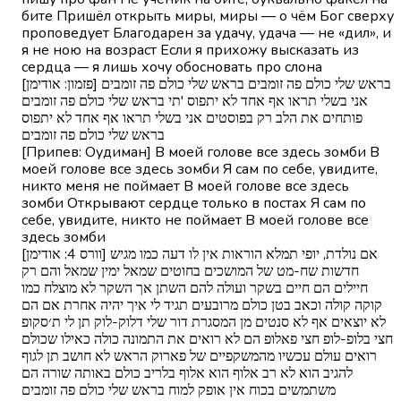
бите Пришёл открыть миры, миры — о чём Бог сверху
проповедует Благодарен за удачу, удача — не «дил», и
я не ною на возраст Если я прихожу высказать из
сердца — я лишь хочу обосновать про слона
[פזמון: אודימן] בראש שלי כולם פה זומבים בראש שלי כולם פה זומבים
אני בשלי תראו אף אחד לא יתפוס 'תי בראש שלי כולם פה זומבים
פותחים את הלב רק בפוסטים אני בשלי תראו אף אחד לא יתפוס
בראש שלי כולם פה זומבים
[Припев: Оудиман] В моей голове все здесь зомби В
моей голове все здесь зомби Я сам по себе, увидите,
никто меня не поймает В моей голове все здесь
зомби Открывают сердце только в постах Я сам по
себе, увидите, никто не поймает В моей голове все
здесь зомби
[וורס 4: אודימן] אם נולדת, יופי תמלא הוראות אין לו דעה כמו מגיש
חדשות שח-מט של המושכים בחוטים שמאל ימין שמאל והם רק
חיילים הם חיים בשקר ועולה להם השתן אך השקר לא מוצלח כמו
קוקה קולה וכאב בטן כולם מרובעים תגיד לי איך יהיה אחרת אם הם
לא יוצאים אף לא סנטים מן המסגרת דור שלי דלוק-לוק תן לי ת׳סקופ
חצי בלופ-לופ חצי פאלופ הם לא רואים את התמונה כולה כאילו שכולם
רואים עולם עכשיו מהמשקפיים של פארוק הראש לא חושב תן לגוף
להגיב הוא לא רב אלוף הוא אלוף בלריב כולם באותה שורה הם
משתמשים בכוח אין אופק למוח בראש שלי כולם פה זומבים