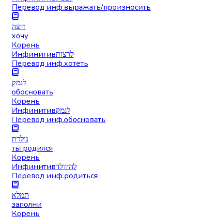
Перевод инф.
выражать/произносить
רוצה
хочу
Корень
Инфинитив
לרצות
Перевод инф.
хотеть
לנמק
обосновать
Корень
Инфинитив
לנמק
Перевод инф.
обосновать
נולדת
ты родился
Корень
Инфинитив
להיוולד
Перевод инф.
родиться
תמלא
заполни
Корень