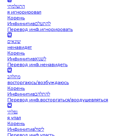
התעלמתי
я игнорировал
Корень
Инфинитив
להתעלם
Перевод инф.
игнорировать
שונאים
ненавидят
Корень
Инфинитив
לשנוא
Перевод инф.
ненавидеть
מתלהב
восторгаюсь/возбуждаюсь
Корень
Инфинитив
להתלהב
Перевод инф.
восторгаться/воодушевляться
נפלתי
я упал
Корень
Инфинитив
ליפול
Перевод инф.
упасть