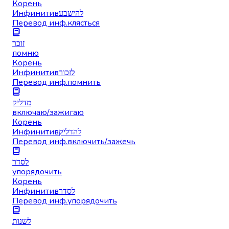
Корень
Инфинитив
להישבע
Перевод инф.
клясться
זוכר
помню
Корень
Инфинитив
לזכור
Перевод инф.
помнить
מדליק
включаю/зажигаю
Корень
Инфинитив
להדליק
Перевод инф.
включить/зажечь
לסדר
упорядочить
Корень
Инфинитив
לסדר
Перевод инф.
упорядочить
לשנות