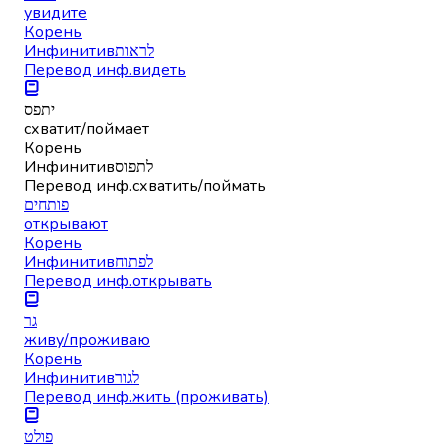
увидите
Корень
Инфинитив
לראות
Перевод инф.
видеть
יתפס
схватит/поймает
Корень
Инфинитив
לתפוס
Перевод инф.
схватить/поймать
פותחים
открывают
Корень
Инфинитив
לפתוח
Перевод инф.
открывать
גר
живу/проживаю
Корень
Инфинитив
לגור
Перевод инф.
жить (проживать)
פולט