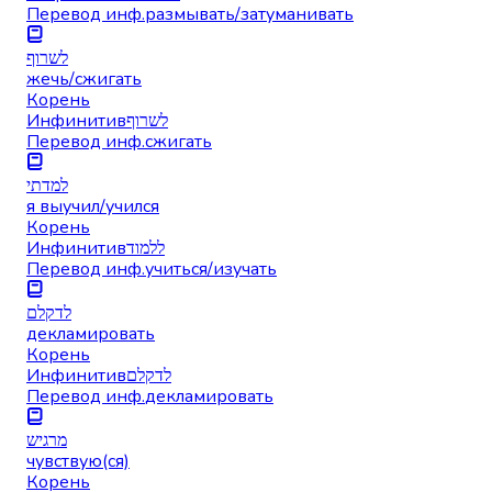
Перевод инф.
размывать/затуманивать
לשרוף
жечь/сжигать
Корень
Инфинитив
לשרוף
Перевод инф.
сжигать
למדתי
я выучил/учился
Корень
Инфинитив
ללמוד
Перевод инф.
учиться/изучать
לדקלם
декламировать
Корень
Инфинитив
לדקלם
Перевод инф.
декламировать
מרגיש
чувствую(ся)
Корень