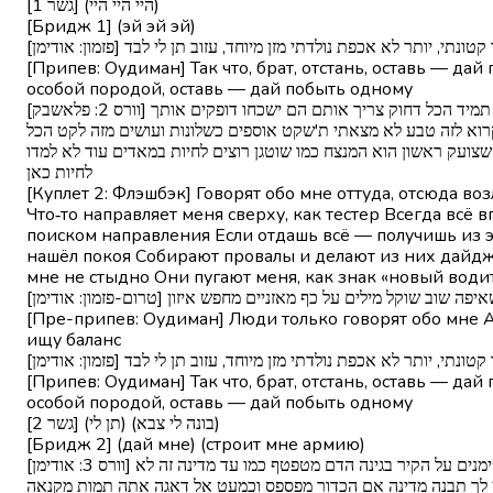
[גשר 1] (היי היי היי)
[Бридж 1] (эй эй эй)
[ממוקד קטונתי, יותר לא אכפת נולדתי מזן מיוחד, עזוב תן לי לבד
[Припев: Оудиман] Так что, брат, отстань, оставь — д
особой породой, оставь — дай побыть одному
[וורס 2: פלאשבק] מדברים עליי משם, מכאן שמים כתר אנחנו משולש, קובר את כל היתר משהו כאן הורס לי את השקט כמו קצר משהו מכוון אותי מלמעלה כמו טסטר תמיד הכל דחוק צריך אותם הם ישכחו דופקים אותך
ולקרוא לזה טבע לא מצאתי ת'שקט אוספים כשלונות ועושים מזה לקט הכל
שצועק ראשון הוא המנצח כמו שוטגן רוצים לחיות במאדים עוד לא למדו
לחיות כאן
[Куплет 2: Флэшбэк] Говорят обо мне оттуда, отсюда в
Что‑то направляет меня сверху, как тестер Всегда всё
поиском направления Если отдашь всё — получишь из э
нашёл покоя Собирают провалы и делают из них дайджес
мне не стыдно Они пугают меня, как знак «новый водит
[ יש לי שאיפה שוב שוקל מילים על כף מאזניים מחפש איזון
[Пре-припев: Оудиман] Люди только говорят обо мне 
ищу баланс
[ממוקד קטונתי, יותר לא אכפת נולדתי מזן מיוחד, עזוב תן לי לבד
[Припев: Оудиман] Так что, брат, отстань, оставь — д
особой породой, оставь — дай побыть одному
[גשר 2] (תן לי) (בונה לי צבא)
[Бридж 2] (дай мне) (строит мне армию)
[וורס 3: אודימן] הרשע נוסע סולו בפולו מוכן לקרב לקרוא לו לפה או לא יש לו יכולת כמו קונור בטונות הלב דופק על מאתיים ולא עשיתי פס לבן כמו סילון בשמיים יש סימנים על הקיר בגינה הדם מטפטף כמו עד מדינה זה לא
טחון לך תבנה מדינה אם הכדור מפספס וכמעט אל דאגה אתה תמות מקנאה