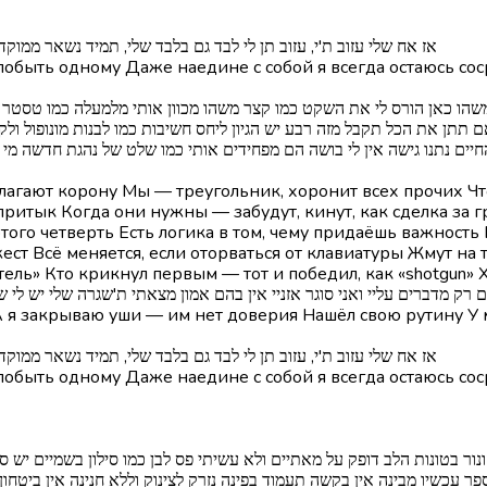
פזמון: אודימן] אז אח שלי עזוב ת'י, עזוב תן לי לבד גם בלבד שלי, תמיד נשאר 
ай побыть одному Даже наедине с собой я всегда остаюсь 
 אם תתן את הכל תקבל מזה רבע יש הגיון ליחס חשיבות כמו לבנות מונופול 
יים נתנו גישה אין לי בושה הם מפחידים אותי כמו שלט של נהגת חדשה מי 
озлагают корону Мы — треугольник, хоронит всех прочих Ч
 впритык Когда они нужны — забудут, кинут, как сделка за
того четверть Есть логика в том, чему придаёшь важность
т Всё меняется, если оторваться от клавиатуры Жмут на т
ель» Кто крикнул первым — тот и победил, как «shotgun» 
זמון: אודימן] אנשים רק מדברים עליי ואני סוגר אזניי אין בהם אמון מצאתי ת'שגרה שלי
А я закрываю уши — им нет доверия Нашёл свою рутину У 
פזמון: אודימן] אז אח שלי עזוב ת'י, עזוב תן לי לבד גם בלבד שלי, תמיד נשאר 
ай побыть одному Даже наедине с собой я всегда остаюсь 
פר עכשיו מבינה אין בקשה תעמוד בפינה נזרק לצינוק וללא חנינה אין בי