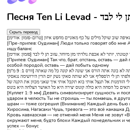
Скрыть перевод
[ יש לי שאיפה שוב שוקל מילים על כף מאזניים מחפש איזון
[Пре-припев: Оудиман] Люди только говорят обо мне 
ищу баланс
[ממוקד קטונתי, יותר לא אכפת נולדתי מזן מיוחד, עזוב תן לי לבד
[Припев: Оудиман] Так что, брат, отстань, оставь — д
особой породой, оставь — дай побыть одному
[וורס 1: 9 מ''מ] תשע מסמל את המהות ואת המסר המילה אגו בגימטריה זה עשר אל תבוא לתשע בגישה לא מנומנסת אתה לא באת לקבל את החבטה לתוך הלסת אתה לא בונה אתה הורס אני שונה לא קונה כל מה שאתה
תי תן לי ת'ספליף אני לא שותה סאקי נשק יום הדין הירושימה נגאסקי
לי הזדמנות אל תנצל אותי בוא תקבל אותי איך שאני מכוון את הקנה של
אים כל הסחה היא כולה קונוס יצירה היא כל האושר הצלחה היא בונוס
[Куплет 1: 9 мм] Девять символизирует сущность и пос
ударом в челюсть Ты не строишь — ты ломаешь, я друго
шрам — тоже согрешил (Внимание) Каждый день бью по
Хиросима, Нагасаки Чушь, тревога — это всё какашка 
Кровь кавказская — не отменяй меня Меня не зовут «
окружают меня, будто блохи Каждый понедельник и чет
успех — бонус