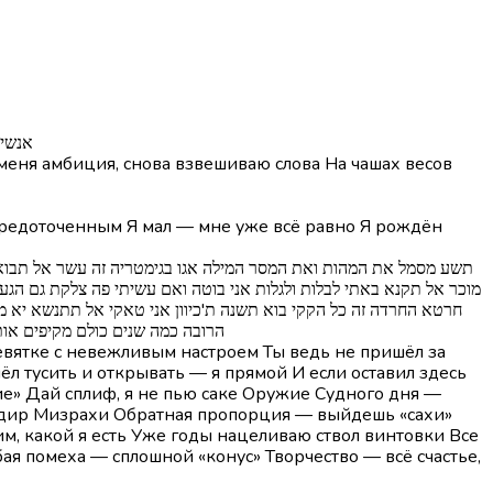
טרום-פ
меня амбиция, снова взвешиваю слова На чашах весов
сосредоточенным Я мал — мне уже всё равно Я рождён
מוכר אל תקנא באתי לבלות ולגלות אני בוטה ואם עשיתי פה צלקת גם הגעת
חרטא החרדה זה כל הקקי בוא תשנה ת'כיוון אני טאקי אל תתנשא יא מנכ
הרובה כמה שנים כולם מקיפים אות
девятке с невежливым настроем Ты ведь не пришёл за
ёл тусить и открывать — я прямой И если оставил здесь
ие» Дай сплиф, я не пью саке Оружие Судного дня —
гендир Мизрахи Обратная пропорция — выйдешь «сахи»
м, какой я есть Уже годы нацеливаю ствол винтовки Все
ая помеха — сплошной «конус» Творчество — всё счастье,