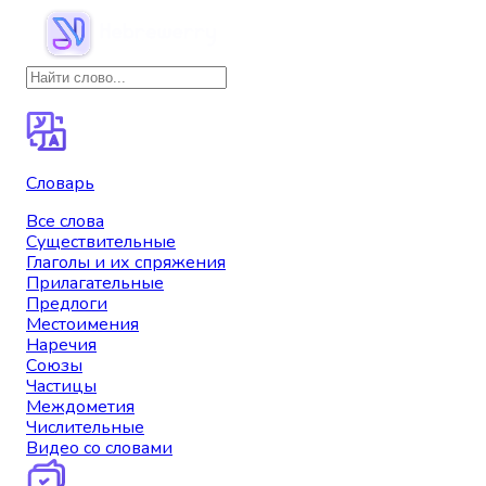
Словарь
Все слова
Существительные
Глаголы и их спряжения
Прилагательные
Предлоги
Местоимения
Наречия
Союзы
Частицы
Междометия
Числительные
Видео со словами