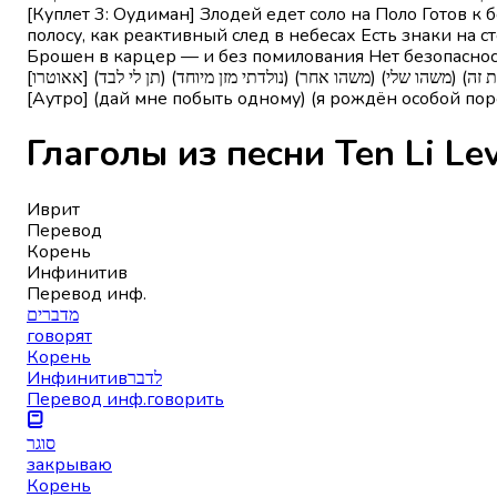
[Куплет 3: Оудиман] Злодей едет соло на Поло Готов к 
полосу, как реактивный след в небесах Есть знаки на 
Брошен в карцер — и без помилования Нет безопасност
[Аутро] (дай мне побыть одному) (я рождён особой пород
Иврит
Перевод
Корень
Инфинитив
Перевод инф.
מדברים
говорят
Корень
Инфинитив
לדבר
Перевод инф.
говорить
סוגר
закрываю
Корень