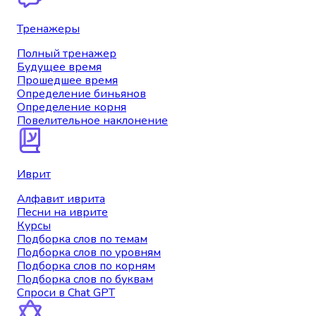
Тренажеры
Полный тренажер
Будущее время
Прошедшее время
Определение биньянов
Определение корня
Повелительное наклонение
Иврит
Алфавит иврита
Песни на иврите
Курсы
Подборка слов по темам
Подборка слов по уровням
Подборка слов по корням
Подборка слов по буквам
Спроси в Chat GPT