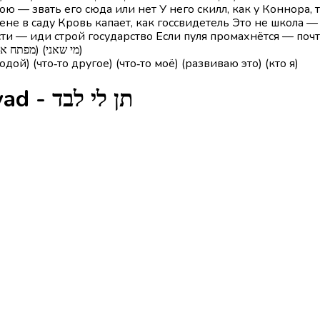
бою — звать его сюда или нет У него скилл, как у Коннора,
стене в саду Кровь капает, как госcвидетель Это не школа
и — иди строй государство Если пуля промахнётся — почт
[אאוטרו] (תן לי לבד) (נולדתי מזן מיוחד) (משהו אחר) (משהו שלי) (מפתח את זה) (מי שאני)
ой) (что‑то другое) (что‑то моё) (развиваю это) (кто я)
Глаголы из песни Ten Li Levad - תן לי לבד