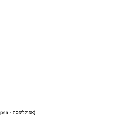
Ido B & Zooki - עידו בי וצוקי (Ft. Apocalipsa - אפוקליפסה)