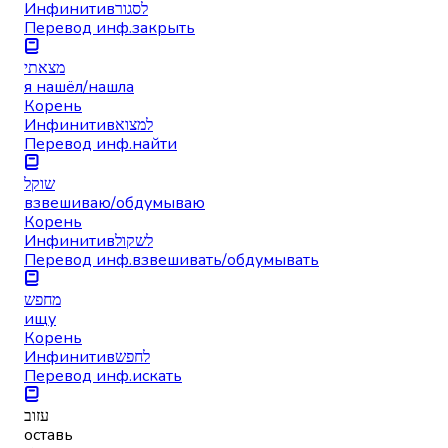
Инфинитив
לסגור
Перевод инф.
закрыть
מצאתי
я нашёл/нашла
Корень
Инфинитив
למצוא
Перевод инф.
найти
שוקל
взвешиваю/обдумываю
Корень
Инфинитив
לשקול
Перевод инф.
взвешивать/обдумывать
מחפש
ищу
Корень
Инфинитив
לחפש
Перевод инф.
искать
עזוב
оставь