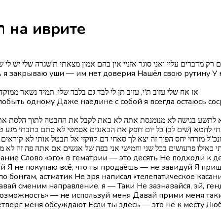
Песня Ten Li Levad - תן לי לבד на иврите
זמון: אודימן] אנשים רק מדברים עליי ואני סוגר אזניי אין בהם אמון מצאתי ת'שגרה שלי
А я закрываю уши — им нет доверия Нашёл свою рутину У 
פזמון: אודימן] אז אח שלי עזוב ת'י, עזוב תן לי לבד גם בלבד שלי, תמיד נשאר 
ай побыть одному Даже наедине с собой я всегда остаюсь 
י לחטא (שים לב) כל יום דופק את הבאנגים אסמטי לא סתם כתבתי מגע טלפ
"ל מזרחי יחס הפוך זה יצא לך סאחי דם קווקזי אל תבטל אותי לא קוראים 
י כאילו פרעושים בכל שני וחמישי אני בפה של אנשים אם אתה פה זה לא מת
лание Слово «эго» в гематрии — это десять Не подходи к 
й Я не покупаю всё, что ты продаёшь — не завидуй Я приш
 бонгам, астматик Не зря написал «телепатическое касан
Давай сменим направление, я — Таки Не зазнавайся, эй, 
Возможность» — не используй меня Давай прими меня таки
верг меня обсуждают Если ты здесь — это не к месту Люб