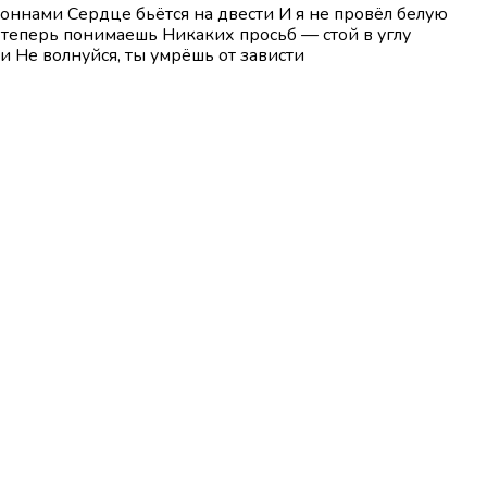
 тоннами Сердце бьётся на двести И я не провёл белую
 — теперь понимаешь Никаких просьб — стой в углу
и Не волнуйся, ты умрёшь от зависти