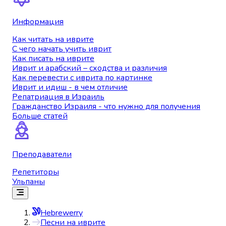
Информация
Как читать на иврите
С чего начать учить иврит
Как писать на иврите
Иврит и арабский – сходства и различия
Как перевести с иврита по картинке
Иврит и идиш - в чем отличие
Репатриация в Израиль
Гражданство Израиля - что нужно для получения
Больше статей
Преподаватели
Репетиторы
Ульпаны
Hebrewerry
Песни на иврите