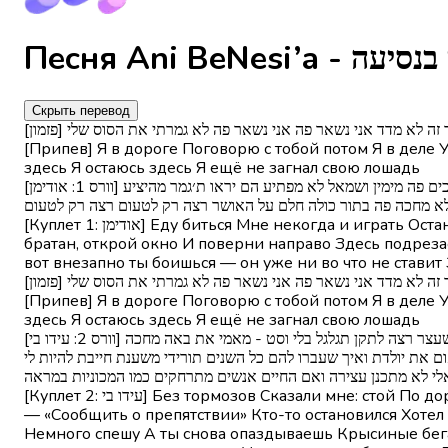
Скрыть перевод
[י אך זה לא מדד אני נשאר פה אני נשאר פה לא גמרתי את הסוס שלי
[Припев] Я в дороге Поговорю с тобой потом Я в деле У
здесь Я остаюсь здесь Я ещё не загнал свою лошадь
[וורס 1: אודימן] אני נוסע להיאבק אין לי זמן גם לשחק אני עוצר רק לתדלק ואז פול גז מתרחק בדרך כאן אל החלום (יה) עוד קדימה בונא גבר פתח חלון ופנה ימינה חותכים פה מימין ושמאל לא מפתיע הם יראו ת׳גמר מהיציע
לא מחכה פה בתור כולה חלם על האושר רצה רק לטעום רצה רק לטעום
[Куплет 1: אודימן] Еду биться Мне некогда и играть Останавливаюсь только заправиться А потом на полный газ — уношу́сь По дороге здесь к мечте (йе) Ещё вперёд Эй,
братан, открой окно И поверни направо Здесь подрез
вот внезапно ты боишься — он уже ни во что не ставит
[י אך זה לא מדד אני נשאר פה אני נשאר פה לא גמרתי את הסוס שלי
[Припев] Я в дороге Поговорю с тобой потом Я в деле У
здесь Я остаюсь здесь Я ещё не загнал свою лошадь
[וורס 2: עידו בי] בלי ברקס אמרו לי עצור בדרך לבור חפרת עמוק שמע שים וויז - עולה על ההגה עם חברה שמאמינים מהיום הראשון בלי טסט - דווח על מפגע אחד שעצר רצה לתקן תגלגל בלי וסט - מאמי את באה מחכה
 את יולדת ואיך שעברו להם כל השנים תורידי משענת חייבת להיות לי
אלי לא מתכנן עצירה ואם החיים אנשים מתרחקים כמו המכוניות במראה
[Куплет 2: עידו בי] Без тормозов Сказали мне: стой По дороге к яме Глубоко раскопал, слышь — включай Waze — Сажусь за руль с ребятами, что верят с первого дня, без прав
— «Сообщить о препятствии» Кто-то остановился Хотел
Немного спешу А ты снова опаздываешь Крысиные бега