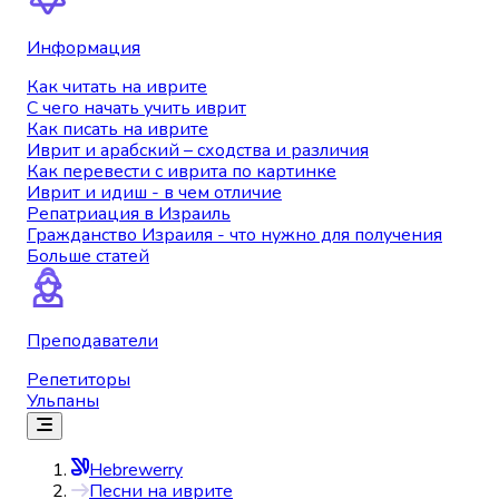
Информация
Как читать на иврите
С чего начать учить иврит
Как писать на иврите
Иврит и арабский – сходства и различия
Как перевести с иврита по картинке
Иврит и идиш - в чем отличие
Репатриация в Израиль
Гражданство Израиля - что нужно для получения
Больше статей
Преподаватели
Репетиторы
Ульпаны
Hebrewerry
Песни на иврите