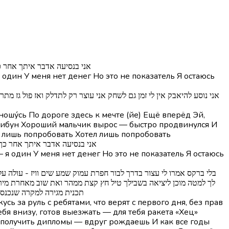
פזמון] אני בנסיעה אדבר איתך א
 один У меня нет денег Но это не показатель Я остаюсь
трибун Хороший мальчик вырос — быстро продвинулся И
ел лишь попробовать Хотел лишь попробовать
פזמון] אני בנסיעה אדבר איתך אח
 я один У меня нет денег Но это не показатель Я остаюсь
לך למטה מוכן ליציאה בשבילך טיל חץ קצת ממהר ואת שוב מאחרת מירו
תכנית מגירה למקרה שנכנסת
бя внизу, готов выезжать — для тебя ракета «Хец»
ь получить дипломы — вдруг рождаешь И как все годы