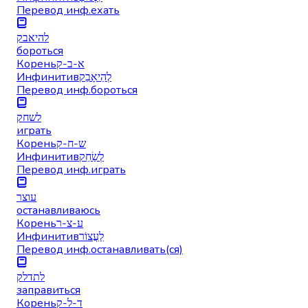
Перевод инф.
ехать
להיאבק
бороться
Корень
א-ב-ק
Инфинитив
לְהֵיאָבֵק
Перевод инф.
бороться
לשחק
играть
Корень
ש-ח-ק
Инфинитив
לְשַׂחֵק
Перевод инф.
играть
עוצר
останавливаюсь
Корень
ע-צ-ר
Инфинитив
לַעֲצוֹר
Перевод инф.
останавливать(ся)
לתדלק
заправиться
Корень
ד-ל-ק