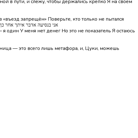
мной в пути, и слежу, чтобы держались крепко Я на своём
в «въезд запрещён» Поверьте, кто только не пытался
פזמון] אני בנסיעה אדבר איתך אח
 я один У меня нет денег Но это не показатель Я остаюсь
зница — это всего лишь метафора, и, Цуки, можешь