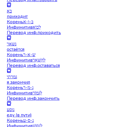
בא
приходит
Корень
ב-ו-א
Инфинитив
לָבוֹא
Перевод инф.
приходить
נשאר
остаётся
Корень
ש-א-ר
Инфинитив
לְהִשָּׁאֵר
Перевод инф.
оставаться
גמרתי
я закончил
Корень
ג-מ-ר
Инфинитив
לִגְמוֹר
Перевод инф.
закончить
נוסע
еду (в пути)
Корень
נ-ס-ע
Инфинитив
לִנְסוֹעַ