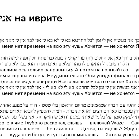
Песня Ani BeNesi’a - אני בנסיעה на иврите
חר כך אני בעשיה אין לי זמן לכל החרטא בא לי לא בא לי אני לבד אין לי מאנ
 меня нет времени на всю эту чушь Хочется — не хочется Я
הילד הטוב גדל התקדם לו מהר ופלא פתאום תפחד הוא כבר לא סופר 
аем и справа и слева Неудивительно Они увидят финал с 
 Здесь не жду в очереди Всего лишь мечтал о счастье Хот
ר כך אני בעשיה אין לי זמן לכל החרטא בא לי לא בא לי - אני לבד אין לי מאנ
 меня нет времени на всю эту чушь Хочется — не хочется —
ץ עכברים לאן הם רצים ואז את נזכרת - רצית להספיק להביא תארים פתאום
י לפקק סומך על כל מי שאיתי במסע ודואג שיחזיקו חזק אני בשלי על השמ
 починить колесо — без жилета — Детка, ты идёшь? Жду те
 — куда они бегут, и тут ты вспоминаешь — Хотела успет