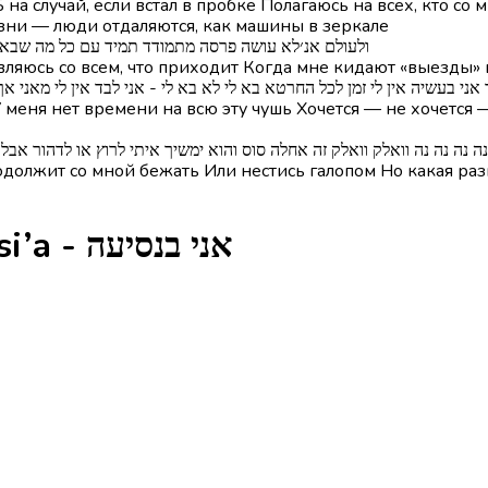
а случай, если встал в пробке Полагаюсь на всех, кто со 
зни — люди отдаляются, как машины в зеркале
קטע מעבר] ולעולם אנ׳לא עושה פרסה מתמודד תמיד עם כל מה שב
вляюсь со всем, что приходит Когда мне кидают «выезды» 
ר כך אני בעשיה אין לי זמן לכל החרטא בא לי לא בא לי - אני לבד אין לי מאנ
 меня нет времени на всю эту чушь Хочется — не хочется —
אווטרו] נה נה נה נה וואלק וואלק זה אחלה סוס והוא ימשיך איתי לרוץ או לדהור
родолжит со мной бежать Или нестись галопом Но какая ра
Глаголы из песни Ani BeNesi’a - אני בנסיעה