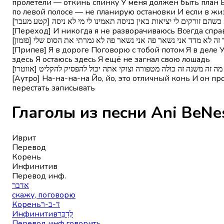
пролетели — откинь спинку У меня должен быть план Б н
по левой полосе — не планирую остановки И если в жи
[א כשהם זורקים לי יציאות באין כניסה תאמינו לי מי לא ניסה
[Переход] И никогда я не разворачиваюсь Всегда спра
[י אך זה לא מדד אני נשאר פה אני נשאר פה לא גמרתי את הסוס שלי
[Припев] Я в дороге Поговорю с тобой потом Я в деле У
здесь Я остаюсь здесь Я ещё не загнал свою лошадь
[ אבל מה זה משנה זה כולה מטפורה וצוקי אתה יכול להפסיק להקליט
[Аутро] На-на-на-на Йо, йо, это отличный конь И он п
перестать записывать
Иврит
Перевод
Корень
Инфинитив
Перевод инф.
אדבר
скажу, поговорю
Корень
ד-ב-ר
Инфинитив
לְדַבֵּר
Перевод инф.
говорить