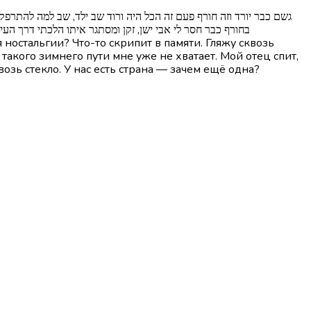
בחורף כבר חסר לי אבי ישן, זקן ומסתגר איתו הלכתי דרך העינ
я ностальгии? Что-то скрипит в памяти. Гляжу сквозь
 такого зимнего пути мне уже не хватает. Мой отец спит,
возь стекло. У нас есть страна — зачем ещё одна?