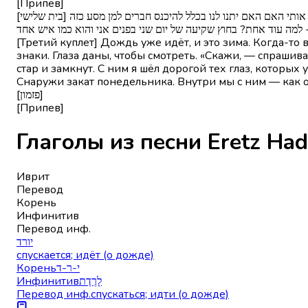
[Припев]
[בית שלישי] גשם כבר יורד וזה חורף פעם זה הכל היה ורוד שב ילד, שב למה להתרפק משהו חורק בזיכרון מביט מבעד לשלטים עיניים יש כדי להסתכל תגיד שואל אותי האם האם יתנו לנו בכלל להיכנס חברים למן מסע כזה
ץ - למה עוד אחת? בחוץ שקיעה של יום שני בפנים אני והוא כמו איש אחד
[Третий куплет] Дождь уже идёт, и это зима. Когда-то 
знаки. Глаза даны, чтобы смотреть. «Скажи, — спрашива
стар и замкнут. С ним я шёл дорогой тех глаз, которых 
Снаружи закат понедельника. Внутри мы с ним — как 
[פזמון]
[Припев]
Иврит
Перевод
Корень
Инфинитив
Перевод инф.
יורד
спускается; идёт (о дожде)
Корень
י-ר-ד
Инфинитив
לָרֶדֶת
Перевод инф.
спускаться; идти (о дожде)