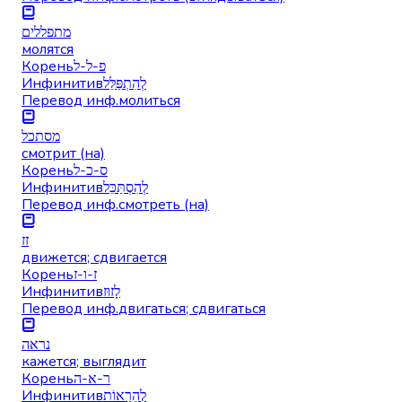
מתפללים
молятся
Корень
פ-ל-ל
Инфинитив
לְהִתְפַּלֵּל
Перевод инф.
молиться
מסתכל
смотрит (на)
Корень
ס-כ-ל
Инфинитив
לְהִסְתַּכֵּל
Перевод инф.
смотреть (на)
זז
движется; сдвигается
Корень
ז-ו-ז
Инфинитив
לָזוּז
Перевод инф.
двигаться; сдвигаться
נראה
кажется; выглядит
Корень
ר-א-ה
Инфинитив
לְהֵרָאוֹת