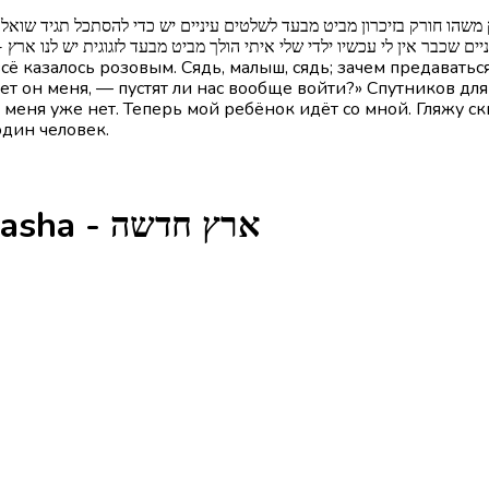
יים שכבר אין לי עכשיו ילדי שלי איתי הולך מביט מבעד לזגוגית יש לנו אר
всё казалось розовым. Сядь, малыш, сядь; зачем предаватьс
ет он меня, — пустят ли нас вообще войти?» Спутников для
у меня уже нет. Теперь мой ребёнок идёт со мной. Гляжу ск
один человек.
Глаголы из песни Eretz Hadasha - ארץ חדשה