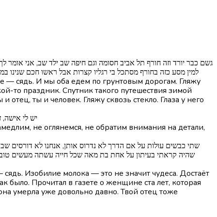
למין מסע כזה בחורף מסתכל בי רגליו קצרות אבל ראשו חכם שנינו במנוס
бе — сядь. И мы оба едем по грунтовым дорогам. Гляжу
акой-то праздник. Спутник такого путешествия зимой
и отец, ты и человек. Гляжу сквозь стекло. Глаза у него
פזמון] יש לי 
амедлим, не оглянемся, не обратим внимания на детали,
שהיה קראתי בעיתון על אחת בת מאה שכל חייה עשתה מעשים טובים שב
 сядь. Изобилие молока — это не значит чудеса. Достаёт
ак было. Прочитал в газете о женщине ста лет, которая
она умерла уже довольно давно. Твой отец тоже