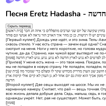
Скрыть перевод
[בית ראשון] גשם כבר יורד וזה חורף תל אביב חסומה וגם חיפה שב ילד שב, אני אומר לך שב ושנינו נוסעים בדרכי עפר מביט מבעד לזגוגית יש לנו ארץ למה עוד אחת בחוץ שקיעה של יום שני וערבים מתפללים כי איזה חג חבר
יים יש לו רגישות, כן כן מוזר איך האויב הזר נראה לא אנושי וגם פוחד
[Первый куплет] Дождь уже идёт, и это зима. Тель-Ави
сквозь стекло. У нас есть страна — зачем ещё одна? С
смотрит на меня. Ноги у него короткие, но голова мудрая
чуткие, да-да. Странно, как чужой враг выглядит не по‑
[ים לב לפרטים לא נגיע לארץ חדשה לא נגיע, נגיע, נגיע לארץ חדשה
[Припев] У меня есть жена — это твоя мама. Поедем, п
мы не попадём в новую страну. Не попадём, попадём, п
[בית שני] שתי כבשים עולות על אם הדרך לא נדרוס אותן, אנחנו לא דורסים שב ילד, שב אני אומר לך שב חלב בשפע זה לא אומר ניסים שולף מצלמה של כיס חושב שגן העדן מדוייק מכחיש שקר לו ומצלם כדי שנזכור מה
מן אביך הוא ימות גם יום אחד לא, גן העדן לא קיים אולי קיימת ארץ
חדשה
[Второй куплет] Две овцы выходят на шоссе. Мы их не р
карманную камеру. Считает, что рай — вещь точная. Отр
всю жизнь делала добрые дела. Сядь, малыш, сядь, я 
однажды умрёт. Нет, рая не существует. Может быть, су
[פזמון]