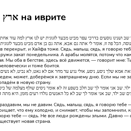
Песня Eretz Hadasha - ארץ חדשה на иврите
ה, הכל פה זז, אומר לי אתה גם אבא, אתה גם בן אדם מביט מבעד לזגוגית עינ
в перекрыт, и Хайфа тоже. Сядь, малыш, сядь, я говорю те
наружи закат понедельника. А арабы молятся, потому что к
. Мы оба в бегстве, здесь всё движется, — говорит мне: Ты 
человечески и тоже боится.
אישה, זאת אמא שלך ניסע, ניסע, אולי נגיע עד מחר אם לא נאט, לא נביט, לא נש
оедем, может, доберёмся к завтрашнему дню. Если мы не з
опадём в новую страну.
 ילד, שב אני אומר לך שב לא כל האנשים נולדו רעים מזמן, היא מתה די מז
аздавим, мы не давим. Сядь, малыш, сядь, я говорю тебе —
ицает, что ему холодно, и снимает, чтобы мы запомнили, к
говорю тебе — сядь. Не все люди рождены злыми. Давно — 
ществует новая страна.