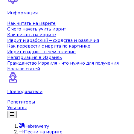
Информация
Как читать на иврите
С чего начать учить иврит
Как писать на иврите
Иврит и арабский – сходства и различия
Как перевести с иврита по картинке
Иврит и идиш - в чем отличие
Репатриация в Израиль
Гражданство Израиля - что нужно для получения
Больше статей
Преподаватели
Репетиторы
Ульпаны
Hebrewerry
Песни на иврите