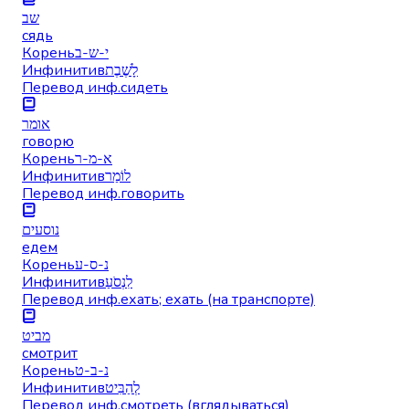
שב
сядь
Корень
י-ש-ב
Инфинитив
לָשֶׁבֶת
Перевод инф.
сидеть
אומר
говорю
Корень
א-מ-ר
Инфинитив
לוֹמַר
Перевод инф.
говорить
נוסעים
едем
Корень
נ-ס-ע
Инфинитив
לִנְסֹעַ
Перевод инф.
ехать; ехать (на транспорте)
מביט
смотрит
Корень
נ-ב-ט
Инфинитив
לְהַבִּיט
Перевод инф.
смотреть (вглядываться)