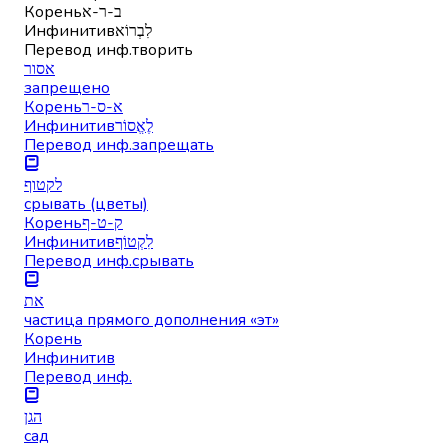
Корень
ב-ר-א
Инфинитив
לִבְרוֹא
Перевод инф.
творить
אסור
запрещено
Корень
א-ס-ר
Инфинитив
לֶאֱסוֹר
Перевод инф.
запрещать
לקטוף
срывать (цветы)
Корень
ק-ט-ף
Инфинитив
לִקְטוֹף
Перевод инф.
срывать
את
частица прямого дополнения «эт»
Корень
Инфинитив
Перевод инф.
הגן
сад