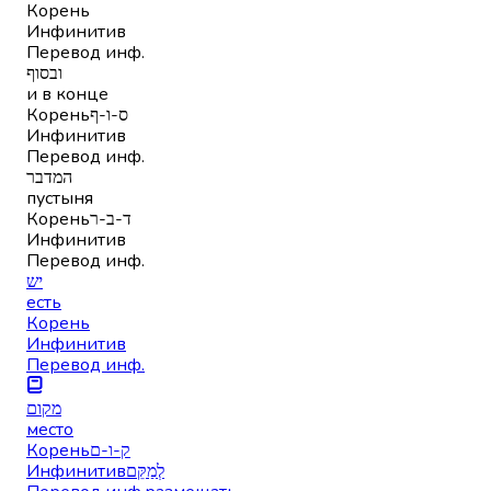
Корень
Инфинитив
Перевод инф.
ובסוף
и в конце
Корень
ס-ו-ף
Инфинитив
Перевод инф.
המדבר
пустыня
Корень
ד-ב-ר
Инфинитив
Перевод инф.
יש
есть
Корень
Инфинитив
Перевод инф.
מקום
место
Корень
ק-ו-ם
Инфинитив
לְמַקֵּם