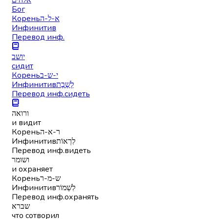
Бог
Корень
א-ל-ה
Инфинитив
Перевод инф.
יושב
сидит
Корень
י-ש-ב
Инфинитив
לָשֶׁבֶת
Перевод инф.
сидеть
ורואה
и видит
Корень
ר-א-ה
Инфинитив
לִרְאוֹת
Перевод инф.
видеть
ושומר
и охраняет
Корень
ש-מ-ר
Инфинитив
לִשְׁמוֹר
Перевод инф.
охранять
שברא
что сотворил