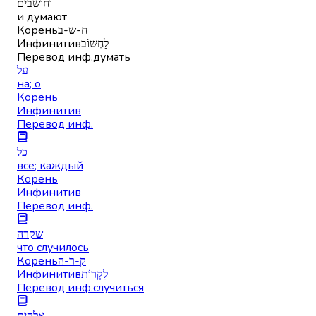
וחושבים
и думают
Корень
ח-ש-ב
Инфинитив
לַחְשׁוֹב
Перевод инф.
думать
על
на; о
Корень
Инфинитив
Перевод инф.
כל
всё; каждый
Корень
Инфинитив
Перевод инф.
שקרה
что случилось
Корень
ק-ר-ה
Инфинитив
לִקְרוֹת
Перевод инф.
случиться
אלהים