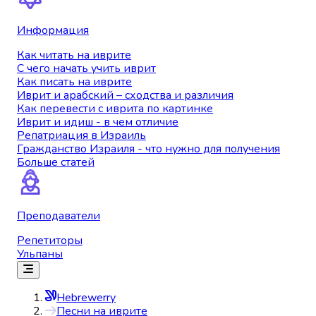
Информация
Как читать на иврите
С чего начать учить иврит
Как писать на иврите
Иврит и арабский – сходства и различия
Как перевести с иврита по картинке
Иврит и идиш - в чем отличие
Репатриация в Израиль
Гражданство Израиля - что нужно для получения
Больше статей
Преподаватели
Репетиторы
Ульпаны
Hebrewerry
Песни на иврите