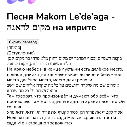
Песня Makom Le’de’aga -
מקום לדאגה на иврите
Скрыть перевод
{פתיחה}
{Вступление}
בקצה השמיים ובסוף המדבר יש מקום רחוק מלא פרחי בר מקום קטן,
עלוב ומשוגע מקום רחוק, מקום לדאגה
На краю небес и в конце пустыни есть далёкое место,
полное диких цветов маленькое, жалкое и безумное
место далёкое место, место для тревоги
אומרים שם מה שיקרה וחושבים על כל מה שקרה אלוהים שם יושב
ורואה ושומר על כל מה שברא
Там говорят, что произойдёт и думают обо всём, что
произошло Там Бог сидит и видит и хранит всё, что Он
создал
אסור לקטוף את פרחי הגן אסור לקטוף את פרחי הגן ודואג ודואג נורא
Нельзя срывать цветы сада Нельзя срывать цветы
сада И он страшно тревожится