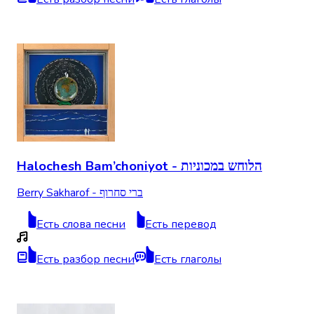
Halochesh Bam’choniyot - הלוחש במכוניות
Berry Sakharof - ברי סחרוף
Есть слова песни
Есть перевод
Есть разбор песни
Есть глаголы