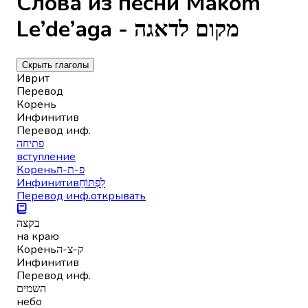
Слова из песни Makom
Le’de’aga - מקום לדאגה
Скрыть глаголы
Иврит
Перевод
Корень
Инфинитив
Перевод инф.
פתיחה
вступление
Корень
פ-ת-ח
Инфинитив
לִפְתּוֹחַ
Перевод инф.
открывать
בקצה
на краю
Корень
ק-צ-ה
Инфинитив
Перевод инф.
השמים
небо