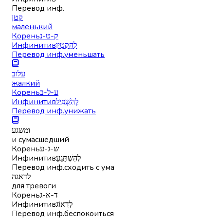
Перевод инф.
קטן
маленький
Корень
ק-ט-נ
Инфинитив
לְהַקְטִין
Перевод инф.
уменьшать
עלוב
жалкий
Корень
ע-ל-ב
Инфинитив
לְהַשְׁפִּיל
Перевод инф.
унижать
ומשגע
и сумасшедший
Корень
ש-ג-ע
Инфинитив
לְהִשְׁתַּגֵּעַ
Перевод инф.
сходить с ума
לדאגה
для тревоги
Корень
ד-א-ג
Инфинитив
לִדְאוֹג
Перевод инф.
беспокоиться