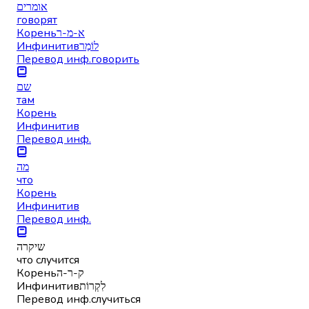
אומרים
говорят
Корень
א-מ-ר
Инфинитив
לוֹמַר
Перевод инф.
говорить
שם
там
Корень
Инфинитив
Перевод инф.
מה
что
Корень
Инфинитив
Перевод инф.
שיקרה
что случится
Корень
ק-ר-ה
Инфинитив
לִקְרוֹת
Перевод инф.
случиться