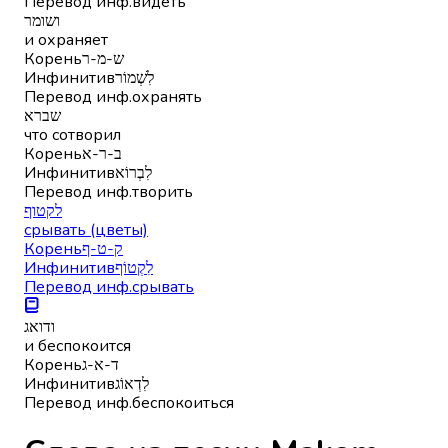
Перевод инф.
видеть
ושומר
и охраняет
Корень
ש-מ-ר
Инфинитив
לִשְׁמוֹר
Перевод инф.
охранять
שברא
что сотворил
Корень
ב-ר-א
Инфинитив
לִבְרוֹא
Перевод инф.
творить
לקטוף
срывать (цветы)
Корень
ק-ט-ף
Инфинитив
לִקְטוֹף
Перевод инф.
срывать
ודואג
и беспокоится
Корень
ד-א-ג
Инфинитив
לִדְאוֹג
Перевод инф.
беспокоиться