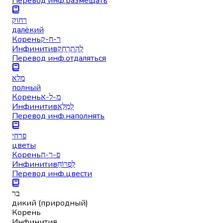
Перевод инф.
размещать
רחוק
далёкий
Корень
ר-ח-ק
Инфинитив
לְהִתְרַחֵק
Перевод инф.
отдаляться
מלא
полный
Корень
מ-ל-א
Инфинитив
לְמַלֵּא
Перевод инф.
наполнять
פרחי
цветы
Корень
פ-ר-ח
Инфинитив
לִפְרוֹחַ
Перевод инф.
цвести
בר
дикий (природный)
Корень
Инфинитив