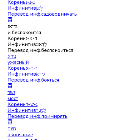
Корень
ג-נ-נ
Инфинитив
לְגַנֵּן
Перевод инф.
садоводничать
ודואג
и беспокоится
Корень
ד-א-ג
Инфинитив
לִדְאוֹג
Перевод инф.
беспокоиться
נורא
ужасный
Корень
י-ר-א
Инфинитив
לִירֹא
Перевод инф.
бояться
גשר
мост
Корень
ג-ש-ר
Инфинитив
לְגַשֵּׁר
Перевод инф.
примирять
סיום
окончание