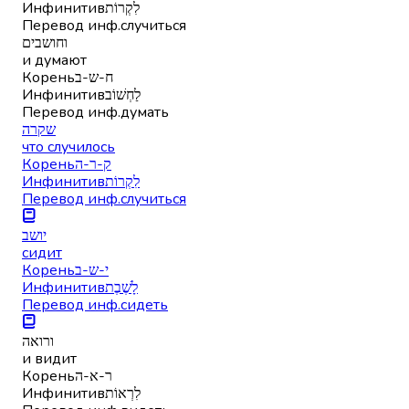
Инфинитив
לִקְרוֹת
Перевод инф.
случиться
וחושבים
и думают
Корень
ח-ש-ב
Инфинитив
לַחְשׁוֹב
Перевод инф.
думать
שקרה
что случилось
Корень
ק-ר-ה
Инфинитив
לִקְרוֹת
Перевод инф.
случиться
יושב
сидит
Корень
י-ש-ב
Инфинитив
לָשֶׁבֶת
Перевод инф.
сидеть
ורואה
и видит
Корень
ר-א-ה
Инфинитив
לִרְאוֹת