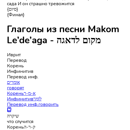
сада И он страшно тревожится
{סיום}
{Финал}
Глаголы из песни Makom
Le’de’aga - מקום לדאגה
Иврит
Перевод
Корень
Инфинитив
Перевод инф.
אומרים
говорят
Корень
א-מ-ר
Инфинитив
לוֹמַר
Перевод инф.
говорить
שיקרה
что случится
Корень
ק-ר-ה