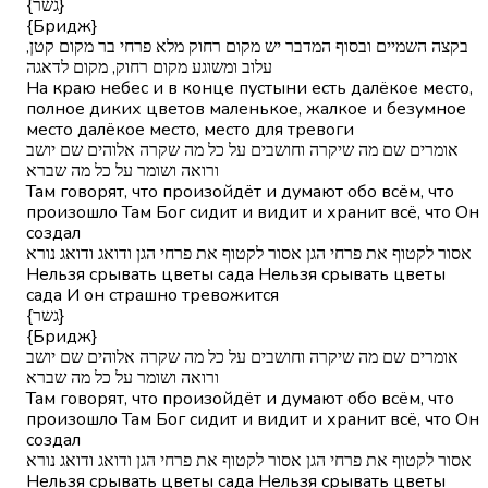
{גשר}
{Бридж}
בקצה השמיים ובסוף המדבר יש מקום רחוק מלא פרחי בר מקום קטן,
עלוב ומשוגע מקום רחוק, מקום לדאגה
На краю небес и в конце пустыни есть далёкое место,
полное диких цветов маленькое, жалкое и безумное
место далёкое место, место для тревоги
אומרים שם מה שיקרה וחושבים על כל מה שקרה אלוהים שם יושב
ורואה ושומר על כל מה שברא
Там говорят, что произойдёт и думают обо всём, что
произошло Там Бог сидит и видит и хранит всё, что Он
создал
אסור לקטוף את פרחי הגן אסור לקטוף את פרחי הגן ודואג ודואג נורא
Нельзя срывать цветы сада Нельзя срывать цветы
сада И он страшно тревожится
{גשר}
{Бридж}
אומרים שם מה שיקרה וחושבים על כל מה שקרה אלוהים שם יושב
ורואה ושומר על כל מה שברא
Там говорят, что произойдёт и думают обо всём, что
произошло Там Бог сидит и видит и хранит всё, что Он
создал
אסור לקטוף את פרחי הגן אסור לקטוף את פרחי הגן ודואג ודואג נורא
Нельзя срывать цветы сада Нельзя срывать цветы