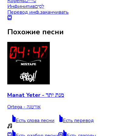
Корень
ס-י-ם
Инфинитив
לְסַיֵּם
Перевод инф.
заканчивать
Похожие песни
Manat Yeter - מנת יתר
Ortega - אורטגה
Есть слова песни
Есть перевод
Есть разбор песни
Есть глаголы