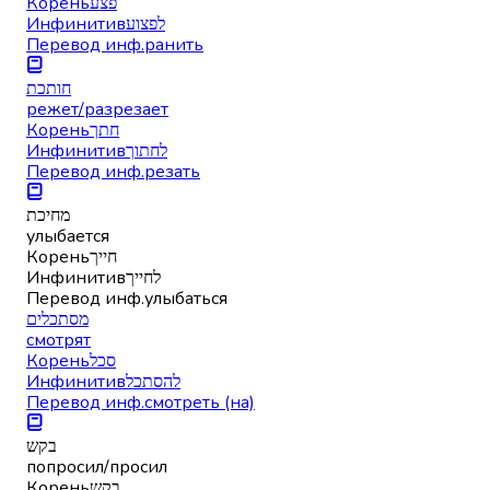
Корень
פצע
Инфинитив
לפצוע
Перевод инф.
ранить
חותכת
режет/разрезает
Корень
חתך
Инфинитив
לחתוך
Перевод инф.
резать
מחיכת
улыбается
Корень
חייך
Инфинитив
לחייך
Перевод инф.
улыбаться
מסתכלים
смотрят
Корень
סכל
Инфинитив
להסתכל
Перевод инф.
смотреть (на)
בקש
попросил/просил
Корень
בקש