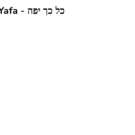
Глаголы из песни Kol Kach Yafa - כל כך יפה