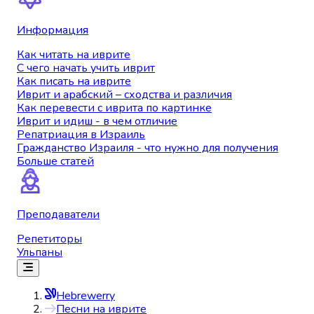
Информация
Как читать на иврите
С чего начать учить иврит
Как писать на иврите
Иврит и арабский – сходства и различия
Как перевести с иврита по картинке
Иврит и идиш - в чем отличие
Репатриация в Израиль
Гражданство Израиля - что нужно для получения
Больше статей
Преподаватели
Репетиторы
Ульпаны
Hebrewerry
Песни на иврите