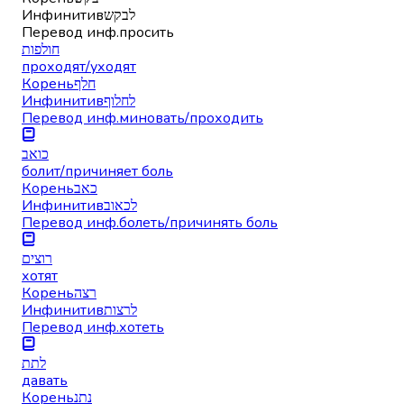
Инфинитив
לבקש
Перевод инф.
просить
חולפות
проходят/уходят
Корень
חלף
Инфинитив
לחלוף
Перевод инф.
миновать/проходить
כואב
болит/причиняет боль
Корень
כאב
Инфинитив
לכאוב
Перевод инф.
болеть/причинять боль
רוצים
хотят
Корень
רצה
Инфинитив
לרצות
Перевод инф.
хотеть
לתת
давать
Корень
נתנ