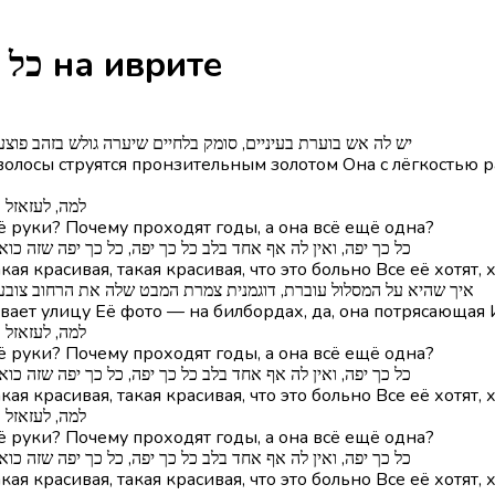
Песня Kol Kach Yafa - כל כך יפה на иврите
יש לה אש בוערת בעיניים, סומק בלחיים שיערה גולש בזהב פוצ
олосы струятся пронзительным золотом Она с лёгкостью ра
טרום-פזמון] למה
ё руки? Почему проходят годы, а она всё ещё одна?
פזמון] כל כך יפה, ואין לה אף אחד בלב כל כך יפה, כל כך יפה שז
кая красивая, такая красивая, что это больно Все её хотят,
איך שהיא על המסלול עוברת, דוגמנית צמרת המבט שלה את הרחוב צובע ע
вает улицу Её фото — на билбордах, да, она потрясающая И
טרום-פזמון] למה
ё руки? Почему проходят годы, а она всё ещё одна?
פזמון] כל כך יפה, ואין לה אף אחד בלב כל כך יפה, כל כך יפה שז
кая красивая, такая красивая, что это больно Все её хотят,
טרום-פזמון] למה
ё руки? Почему проходят годы, а она всё ещё одна?
פזמון] כל כך יפה, ואין לה אף אחד בלב כל כך יפה, כל כך יפה שז
кая красивая, такая красивая, что это больно Все её хотят,