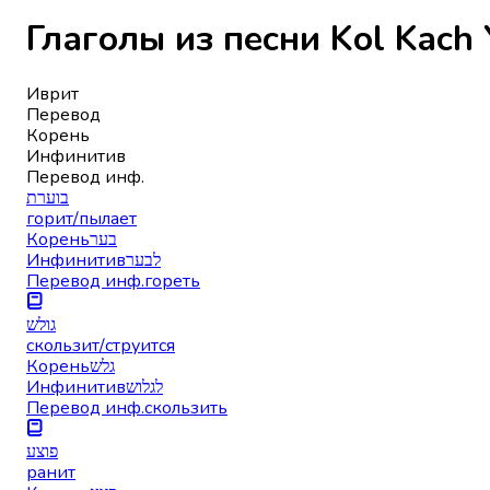
Иврит
Перевод
Корень
Инфинитив
Перевод инф.
בוערת
горит/пылает
Корень
בער
Инфинитив
לבער
Перевод инф.
гореть
גולש
скользит/струится
Корень
גלש
Инфинитив
לגלוש
Перевод инф.
скользить
פוצע
ранит