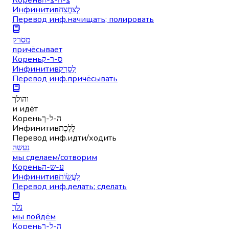
Инфинитив
לְצַחְצֵחַ
Перевод инф.
начищать; полировать
מסרק
причёсывает
Корень
ס-ר-ק
Инфинитив
לְסָרֵק
Перевод инф.
причёсывать
והולך
и идёт
Корень
ה-ל-ך
Инфинитив
לָלֶכֶת
Перевод инф.
идти/ходить
נעשה
мы сделаем/сотворим
Корень
ע-ש-ה
Инфинитив
לַעֲשׂוֹת
Перевод инф.
делать; сделать
נלך
мы пойдём
Корень
ה-ל-ך