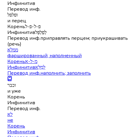
Инфинитив
Перевод инф.
ופלפל
и перец
Корень
פ-ל-פ-ל
Инфинитив
לְפַלְפֵּל
Перевод инф.
приправлять перцем; приукрашивать
(речь)
ממלא
фаршированный; наполненный
Корень
מ-ל-א
Инфинитив
לְמַלֵּא
Перевод инф.
наполнить; заполнить
וכבר
и уже
Корень
Инфинитив
Перевод инф.
לא
не
Корень
Инфинитив