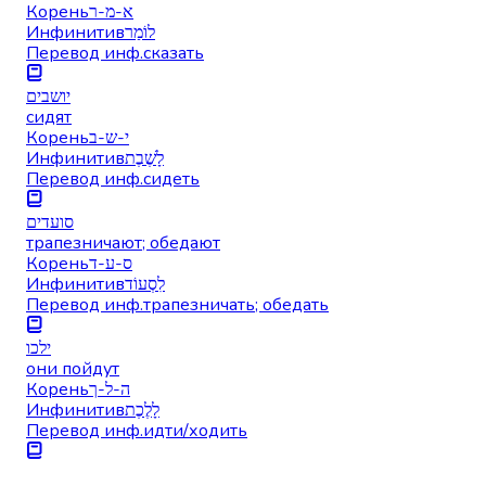
Корень
א-מ-ר
Инфинитив
לוֹמַר
Перевод инф.
сказать
יושבים
сидят
Корень
י-ש-ב
Инфинитив
לָשֶׁבֶת
Перевод инф.
сидеть
סועדים
трапезничают; обедают
Корень
ס-ע-ד
Инфинитив
לִסְעוֹד
Перевод инф.
трапезничать; обедать
ילכו
они пойдут
Корень
ה-ל-ך
Инфинитив
לָלֶכֶת
Перевод инф.
идти/ходить