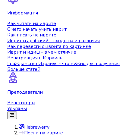
Информация
Как читать на иврите
С чего начать учить иврит
Как писать на иврите
Иврит и арабский – сходства и различия
Как перевести с иврита по картинке
Иврит и идиш - в чем отличие
Репатриация в Израиль
Гражданство Израиля - что нужно для получения
Больше статей
Преподаватели
Репетиторы
Ульпаны
Hebrewerry
Песни на иврите