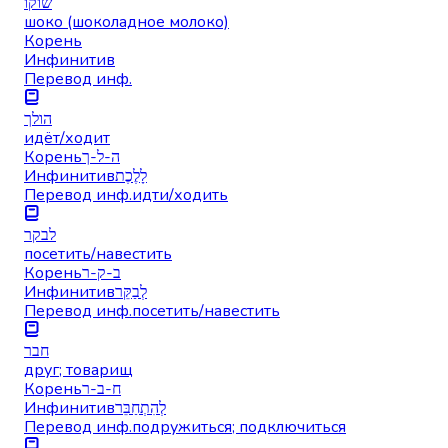
שוקו
шоко (шоколадное молоко)
Корень
Инфинитив
Перевод инф.
הולך
идёт/ходит
Корень
ה-ל-ך
Инфинитив
לָלֶכֶת
Перевод инф.
идти/ходить
לבקר
посетить/навестить
Корень
ב-ק-ר
Инфинитив
לְבַקֵּר
Перевод инф.
посетить/навестить
חבר
друг; товарищ
Корень
ח-ב-ר
Инфинитив
לְהִתְחַבֵּר
Перевод инф.
подружиться; подключиться