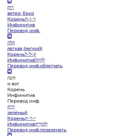
רוח
ветер; бриз
Корень
ר-ו-ח
Инфинитив
Перевод инф.
קלה
лёгкая (легкий)
Корень
ק-ל-ל
Инфинитив
לְהָקֵל
Перевод инф.
облегчать
והנה
и вот
Корень
Инфинитив
Перевод инф.
ירוק
зелёный
Корень
י-ר-ק
Инфинитив
לְהוֹרִיק
Перевод инф.
позеленеть