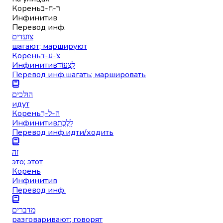
Корень
ר-ח-ב
Инфинитив
Перевод инф.
צועדים
шагают; маршируют
Корень
צ-ע-ד
Инфинитив
לִצְעוֹד
Перевод инф.
шагать; маршировать
הולכים
идут
Корень
ה-ל-ך
Инфинитив
לָלֶכֶת
Перевод инф.
идти/ходить
זה
это; этот
Корень
Инфинитив
Перевод инф.
מדברים
разговаривают; говорят