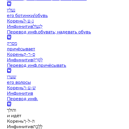
נעליו
его ботинки/обувь
Корень
נ-ע-ל
Инфинитив
לִנְעוֹל
Перевод инф.
обувать; надевать обувь
מסרק
причёсывает
Корень
ס-ר-ק
Инфинитив
לְסָרֵק
Перевод инф.
причёсывать
שערו
его волосы
Корень
ש-ע-ר
Инфинитив
Перевод инф.
והולך
и идёт
Корень
ה-ל-ך
Инфинитив
לָלֶכֶת