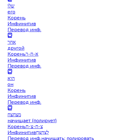
שלו
его
Корень
Инфинитив
Перевод инф.
אחר
другой
Корень
א-ח-ר
Инфинитив
Перевод инф.
הוא
он
Корень
Инфинитив
Перевод инф.
מצחצח
начищает (полирует)
Корень
צ-ח-צ-ח
Инфинитив
לְצַחְצֵחַ
Перевод инф.
начищать; полировать