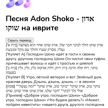
Песня Adon Shoko - אדון
שוקו на иврите
Скрыть перевод
['בית א] אדון שוקו הולך לבקר חבר שלו, אדון שוקו אחר הוא מצחצח
נעליו, מסרק שערו והולך עם מקל ומגבעת
['Куплет A] Господин Шоко идёт в гости к своему
другу, другому господину Шоко Он чистит свои туфли,
причёсывает волосы и идёт с тростью и шляпой
['בית ב] בוקר, רוח קלה והינה בית ירוק, דלת אדומה גלין, גלין, גלין
בפעמון
['Куплет B] Утро, лёгкий ветерок и вот Зелёный дом,
красная дверь Дзынь, дзынь, дзынь — в звонок
[פזמון] "בוקר טוב, אדון שוקו" "בוקר טוב, אדון שוקו" "?מה נעשה"
אולי נלך לבקר" "חבר שלנו, אדון שוקו אחר שוקו, שוקו
[Припев] «Доброе утро, господин Шоко» «Доброе
утро, господин Шоко» «Что будем делать?» «Может,
пойдём навестить» «нашего друга, другого господина