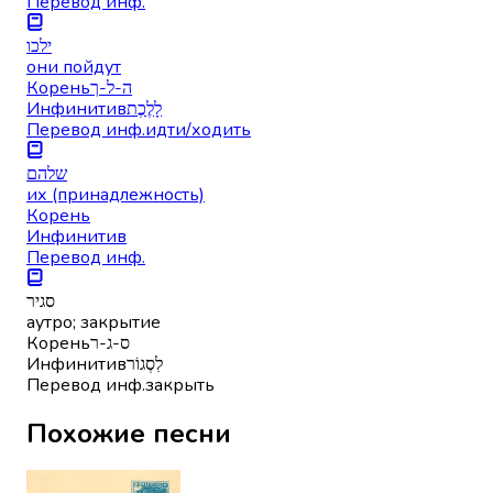
Перевод инф.
ילכו
они пойдут
Корень
ה-ל-ך
Инфинитив
לָלֶכֶת
Перевод инф.
идти/ходить
שלהם
их (принадлежность)
Корень
Инфинитив
Перевод инф.
סגיר
аутро; закрытие
Корень
ס-ג-ר
Инфинитив
לִסְגוֹר
Перевод инф.
закрыть
Похожие песни