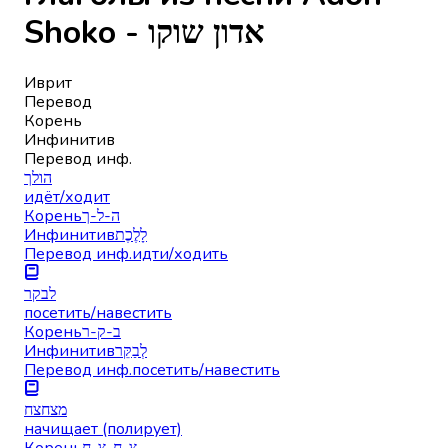
Shoko - אדון שוקו
Иврит
Перевод
Корень
Инфинитив
Перевод инф.
הולך
идёт/ходит
Корень
ה-ל-ך
Инфинитив
לָלֶכֶת
Перевод инф.
идти/ходить
לבקר
посетить/навестить
Корень
ב-ק-ר
Инфинитив
לְבַקֵּר
Перевод инф.
посетить/навестить
מצחצח
начищает (полирует)
Корень
צ-ח-צ-ח