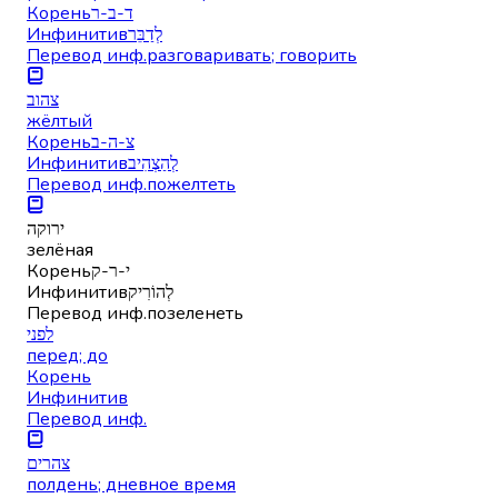
Корень
ד-ב-ר
Инфинитив
לְדַבֵּר
Перевод инф.
разговаривать; говорить
צהוב
жёлтый
Корень
צ-ה-ב
Инфинитив
לְהַצְהִיב
Перевод инф.
пожелтеть
ירוקה
зелёная
Корень
י-ר-ק
Инфинитив
לְהוֹרִיק
Перевод инф.
позеленеть
לפני
перед; до
Корень
Инфинитив
Перевод инф.
צהרים
полдень; дневное время