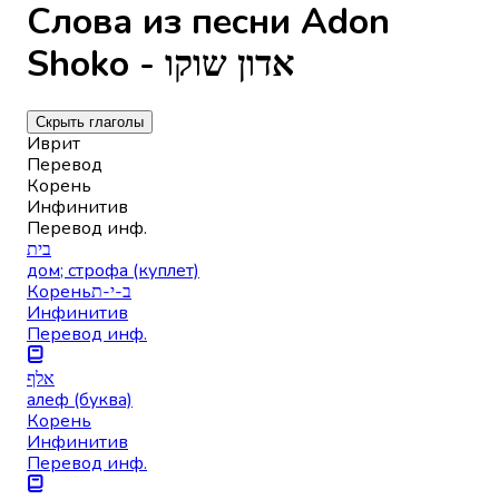
Слова из песни Adon
Shoko - אדון שוקו
Скрыть глаголы
Иврит
Перевод
Корень
Инфинитив
Перевод инф.
בית
дом; строфа (куплет)
Корень
ב-י-ת
Инфинитив
Перевод инф.
אלף
алеф (буква)
Корень
Инфинитив
Перевод инф.