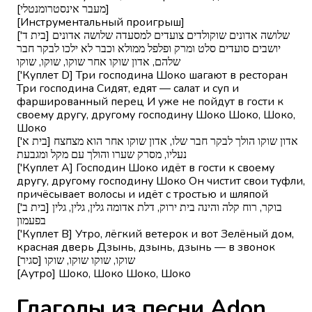
[מעבר אינסטרומנטלי]
[Инструментальный проигрыш]
['בית ד] שלושה אדונים שוקולדים צועדים למסעדה שלושה אדונים
יושבים סועדים סלט ומרק ופלפל ממולא וכבר לא ילכו לבקר חבר
שלהם, אדון שוקו אחר שוקו, שוקו, שוקו
['Куплет D] Три господина Шоко шагают в ресторан
Три господина Сидят, едят — салат и суп и
фаршированный перец И уже не пойдут в гости к
своему другу, другому господину Шоко Шоко, Шоко,
Шоко
['בית א] אדון שוקו הולך לבקר חבר שלו, אדון שוקו אחר הוא מצחצח
נעליו, מסרק שערו והולך עם מקל ומגבעת
['Куплет A] Господин Шоко идёт в гости к своему
другу, другому господину Шоко Он чистит свои туфли,
причёсывает волосы и идёт с тростью и шляпой
['בית ב] בוקר, רוח קלה והינה בית ירוק, דלת אדומה גלין, גלין, גלין
בפעמון
['Куплет B] Утро, лёгкий ветерок и вот Зелёный дом,
красная дверь Дзынь, дзынь, дзынь — в звонок
[סגיר] שוקו, שוקו שוקו, שוקו
[Аутро] Шоко, Шоко Шоко, Шоко
Глаголы из песни Adon