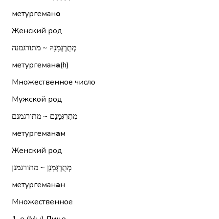
метургеман
о
Женский род
מְתֻרְגְּמָנָהּ ~ מתורגמנה
метургеман
а
(h)
Множественное число
Мужской род
מְתֻרְגְּמָנָם ~ מתורגמנם
метургеман
а
м
Женский род
מְתֻרְגְּמָנָן ~ מתורגמנן
метургеман
а
н
Множественное