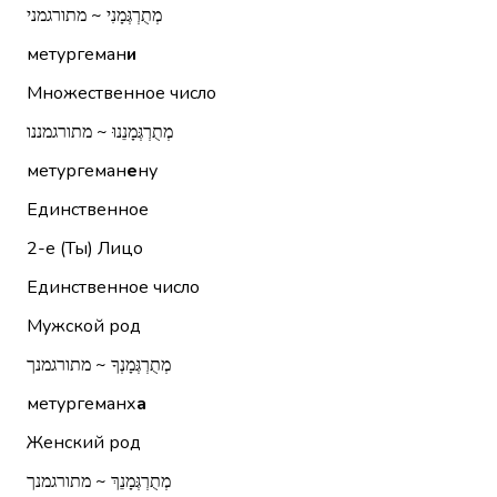
מְתֻרְגְּמָנִי ~ מתורגמני
метургеман
и
Множественное число
מְתֻרְגְּמָנֵנוּ ~ מתורגמננו
метургеман
е
ну
Единственное
2-е (Ты)
Лицо
Единственное число
Мужской род
מְתֻרְגְּמָנְךָ ~ מתורגמנך
метургеманх
а
Женский род
מְתֻרְגְּמָנֵךְ ~ מתורגמנך