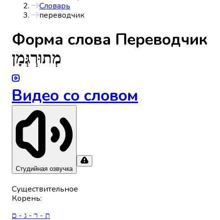
Словарь
переводчик
Форма слова
Переводчик
מְתוּרְגְּמָן
Видео со словом
Студийная озвучка
Существительное
Корень
:
ת - ר - ג - ם