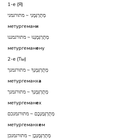
1-е (Я)
מְתֻרְגְּמָנִי ~ מתורגמני
метургеман
и
מְתֻרְגְּמָנֵנוּ ~ מתורגמננו
метургеман
е
ну
2-е (Ты)
מְתֻרְגְּמָנְךָ ~ מתורגמנך
метургеманх
а
מְתֻרְגְּמָנֵךְ ~ מתורגמנך
метургеман
е
х
מְתֻרְגְּמַנְכֶם ~ מתורגמנכם
метургеманх
е
м
מְתֻרְגְּמַנְכֶן ~ מתורגמנכן