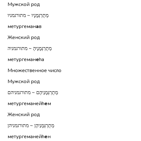
Мужской род
מְתֻרְגְּמָנָיו ~ מתורגמניו
метургеман
а
в
Женский род
מְתֻרְגְּמָנֶיהָ ~ מתורגמניה
метургеман
е
hа
Множественное число
Мужской род
מְתֻרְגְּמָנֵיהֶם ~ מתורגמניהם
метургеманейh
е
м
Женский род
מְתֻרְגְּמָנֵיהֶן ~ מתורגמניהן
метургеманейh
е
н