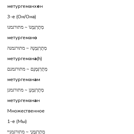
метургеманх
е
н
3-е (Он/Она)
מְתֻרְגְּמָנוֹ ~ מתורגמנו
метургеман
о
מְתֻרְגְּמָנָהּ ~ מתורגמנה
метургеман
а
(h)
מְתֻרְגְּמָנָם ~ מתורגמנם
метургеман
а
м
מְתֻרְגְּמָנָן ~ מתורגמנן
метургеман
а
н
Множественное
1-е (Мы)
מְתֻרְגְּמָנַי ~ מתורגמניי