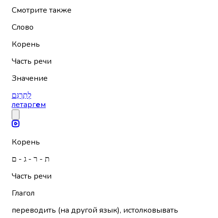
Смотрите также
Слово
Корень
Часть речи
Значение
לְתַרְגֵּם
летарг
е
м
Корень
ת - ר - ג - ם
Часть речи
Глагол
переводить (на другой язык), истолковывать