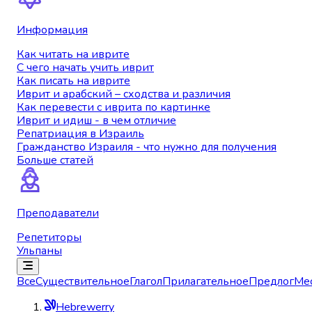
Информация
Как читать на иврите
С чего начать учить иврит
Как писать на иврите
Иврит и арабский – сходства и различия
Как перевести с иврита по картинке
Иврит и идиш - в чем отличие
Репатриация в Израиль
Гражданство Израиля - что нужно для получения
Больше статей
Преподаватели
Репетиторы
Ульпаны
Все
Существительное
Глагол
Прилагательное
Предлог
Ме
Hebrewerry