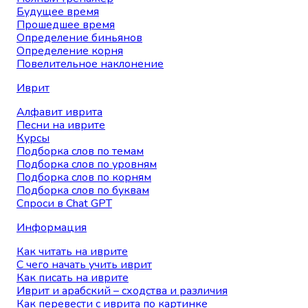
Будущее время
Прошедшее время
Определение биньянов
Определение корня
Повелительное наклонение
Иврит
Алфавит иврита
Песни на иврите
Курсы
Подборка слов по темам
Подборка слов по уровням
Подборка слов по корням
Подборка слов по буквам
Спроси в Chat GPT
Информация
Как читать на иврите
С чего начать учить иврит
Как писать на иврите
Иврит и арабский – сходства и различия
Как перевести с иврита по картинке