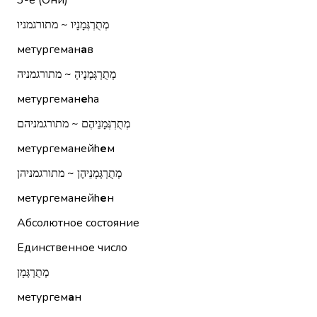
3-е (Они)
מְתֻרְגְּמָנָיו ~ מתורגמניו
метургеман
а
в
מְתֻרְגְּמָנֶיהָ ~ מתורגמניה
метургеман
е
hа
מְתֻרְגְּמָנֵיהֶם ~ מתורגמניהם
метургеманейh
е
м
מְתֻרְגְּמָנֵיהֶן ~ מתורגמניהן
метургеманейh
е
н
Абсолютное состояние
Единственное число
מְתֻרְגְּמָן
метургем
а
н