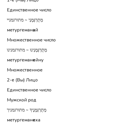
1-е (Мы)
Лицо
Единственное число
מְתֻרְגְּמָנַי ~ מתורגמניי
метургеман
а
й
Множественное число
מְתֻרְגְּמָנֵינוּ ~ מתורגמנינו
метургеман
е
йну
Множественное
2-е (Вы)
Лицо
Единственное число
Мужской род
מְתֻרְגְּמָנֶיךָ ~ מתורגמניך
метургеман
е
ха