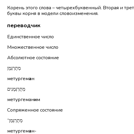
Корень этого слова – четырехбуквенный. Вторая и тре
буквы корня в модели словоизменения.
переводчик
Единственное число
Множественное число
Абсолютное состояние
מְתֻרְגְּמָן
метургем
а
н
מְתֻרְגְּמָנִים
метургеман
и
м
Сопряженное состояние
מְתֻרְגְּמַן־
метургем
а
н-