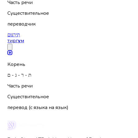
Часть речи
Существительное
переводчик
תִּירְגּוּם
тирг
у
м
Корень
ת - ר - ג - ם
Часть речи
Существительное
перевод (с языка на язык)