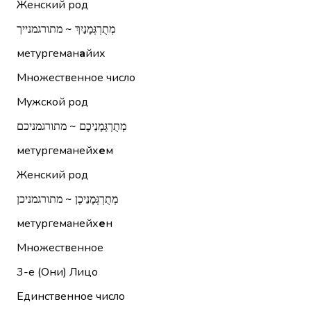
Женский род
מְתֻרְגְּמָנַיִךְ ~ מתורגמנייך
метургеман
а
йих
Множественное число
Мужской род
מְתֻרְגְּמָנֵיכֶם ~ מתורגמניכם
метургеманейх
е
м
Женский род
מְתֻרְגְּמָנֵיכֶן ~ מתורגמניכן
метургеманейх
е
н
Множественное
3-е (Они)
Лицо
Единственное число