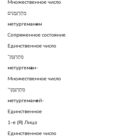
Множественное число
מְתֻרְגְּמָנִים
метургеман
и
м
Сопряженное состояние
Единственное число
מְתֻרְגְּמַן־
метургем
а
н-
Множественное число
מְתֻרְגְּמָנֵי־
метургеман
е
й-
Единственное
1-е (Я)
Лицо
Единственное число