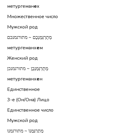
метургеман
е
х
Множественное число
Мужской род
מְתֻרְגְּמַנְכֶם ~ מתורגמנכם
метургеманх
е
м
Женский род
מְתֻרְגְּמַנְכֶן ~ מתורגמנכן
метургеманх
е
н
Единственное
3-е (Он/Она)
Лицо
Единственное число
Мужской род
מְתֻרְגְּמָנוֹ ~ מתורגמנו