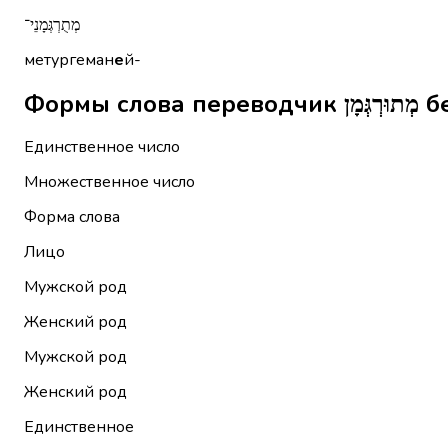
מְתֻרְגְּמָנֵי־
метургеман
е
й-
Форм
Единственное число
Множественное число
Форма слова
Лицо
Мужской род
Женский род
Мужской род
Женский род
Единственное