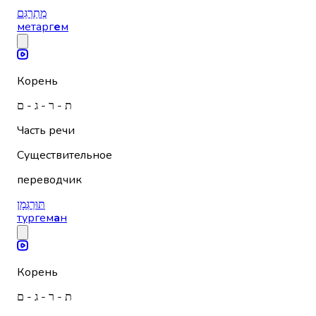
מְתַרְגֵּם
метарг
е
м
Корень
ת - ר - ג - ם
Часть речи
Существительное
переводчик
תּוּרְגְּמָן
тургем
а
н
Корень
ת - ר - ג - ם