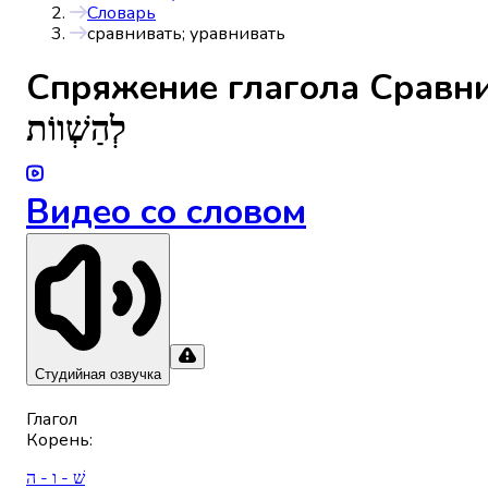
Словарь
сравнивать; уравнивать
Спряжениe глагола
Сравни
לְהַשְׁווֹת
Видео со словом
Студийная озвучка
Глагол
Корень
:
שׁ - ו - ה