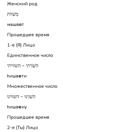
Женский род
מַשְׁווֹת
машв
о
т
Прошедшее время
1-е (Я)
Лицо
Единственное число
הִשְׁוֵיתִי ~ השוויתי
hишв
е
ти
Множественное число
הִשְׁוֵינוּ ~ השווינו
hишв
е
ну
Прошедшее время
2-е (Ты)
Лицо