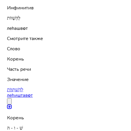
Инфинитив
לְהַשְׁווֹת
леhашв
о
т
Смотрите также
Слово
Корень
Часть речи
Значение
לְהִשְׁתַּוּוֹת
леhиштав
о
т
Корень
שׁ - ו - ה