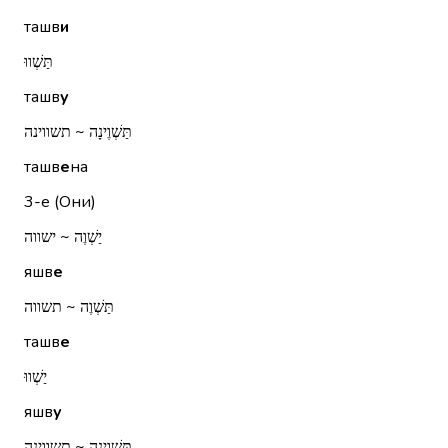
ташв
и
תַּשְׁווּ
ташв
у
תַּשְׁוֶינָה ~ תשווינה
ташв
е
на
3-е (Они)
יַשְׁוֶה ~ ישווה
яшв
е
תַּשְׁוֶה ~ תשווה
ташв
е
יַשְׁווּ
яшв
у
תַּשְׁוֶינָה ~ תשווינה