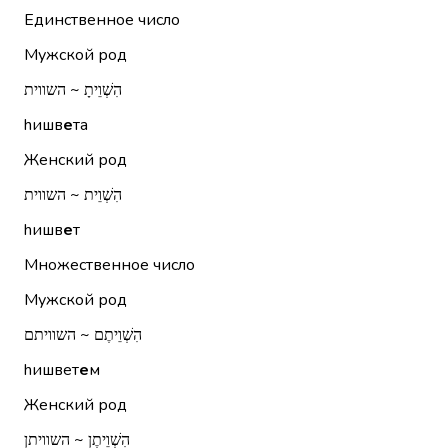
Единственное число
Мужской род
הִשְׁוֵיתָ ~ השווית
hишв
е
та
Женский род
הִשְׁוֵית ~ השווית
hишв
е
т
Множественное число
Мужской род
הִשְׁוֵיתֶם ~ השוויתם
hишвет
е
м
Женский род
הִשְׁוֵיתֶן ~ השוויתן