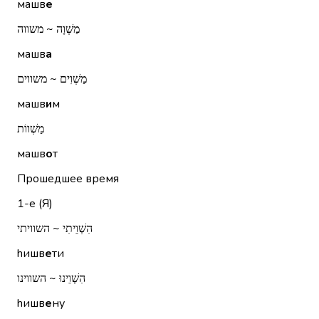
машв
е
מַשְׁוָה ~ משווה
машв
а
מַשְׁוִים ~ משווים
машв
и
м
מַשְׁווֹת
машв
о
т
Прошедшее время
1-е (Я)
הִשְׁוֵיתִי ~ השוויתי
hишв
е
ти
הִשְׁוֵינוּ ~ השווינו
hишв
е
ну