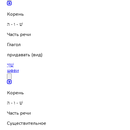
Корень
שׁ - ו - ה
Часть речи
Глагол
придавать (вид)
שׁוֹוִי
ш
о
ви
Корень
שׁ - ו - ה
Часть речи
Существительное