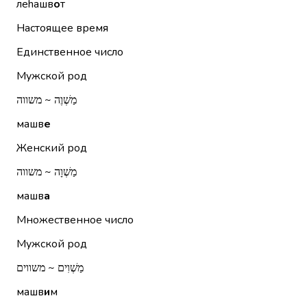
леhашв
о
т
Настоящее время
Единственное число
Мужской род
מַשְׁוֶה ~ משווה
машв
е
Женский род
מַשְׁוָה ~ משווה
машв
а
Множественное число
Мужской род
מַשְׁוִים ~ משווים
машв
и
м