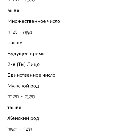
ашв
е
Множественное число
נַשְׁוֶה ~ נשווה
нашв
е
Будущее время
2-е (Ты)
Лицо
Единственное число
Мужской род
תַּשְׁוֶה ~ תשווה
ташв
е
Женский род
תַּשְׁוִי ~ תשווי