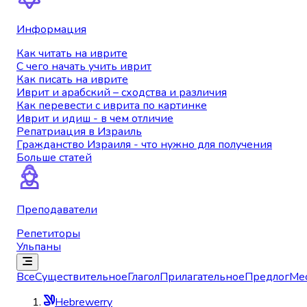
Информация
Как читать на иврите
С чего начать учить иврит
Как писать на иврите
Иврит и арабский – сходства и различия
Как перевести с иврита по картинке
Иврит и идиш - в чем отличие
Репатриация в Израиль
Гражданство Израиля - что нужно для получения
Больше статей
Преподаватели
Репетиторы
Ульпаны
Все
Существительное
Глагол
Прилагательное
Предлог
Ме
Hebrewerry