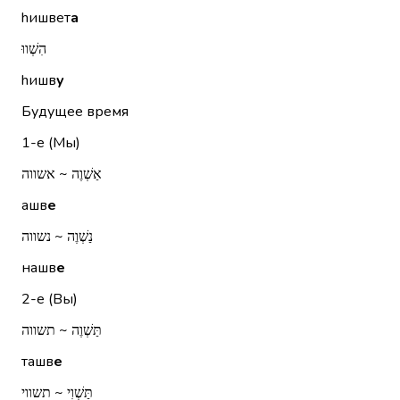
hишвет
а
הִשְׁווּ
hишв
у
Будущее время
1-е (Мы)
אַשְׁוֶה ~ אשווה
ашв
е
נַשְׁוֶה ~ נשווה
нашв
е
2-е (Вы)
תַּשְׁוֶה ~ תשווה
ташв
е
תַּשְׁוִי ~ תשווי