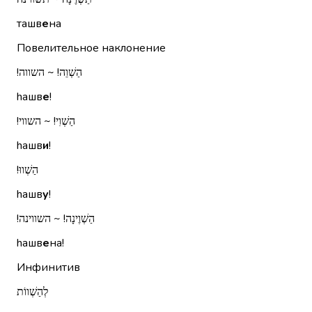
ташв
е
на
Повелительное наклонение
הַשְׁוֵה!‏ ~ השווה!‏
hашв
е
!
הַשְׁוִי!‏ ~ השווי!‏
hашв
и
!
הַשְׁווּ!‏
hашв
у
!
הַשְׁוֶינָה!‏ ~ השווינה!‏
hашв
е
на!
Инфинитив
לְהַשְׁווֹת