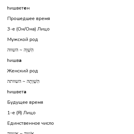
hишвет
е
н
Прошедшее время
3-е (Он/Она)
Лицо
Мужской род
הִשְׁוָה ~ השווה
hишв
а
Женский род
הִשְׁוְתָה ~ השוותה
hишвет
а
Будущее время
1-е (Я)
Лицо
Единственное число
אַשְׁוֶה ~ אשווה