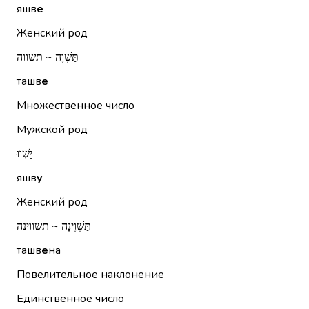
яшв
е
Женский род
תַּשְׁוֶה ~ תשווה
ташв
е
Множественное число
Мужской род
יַשְׁווּ
яшв
у
Женский род
תַּשְׁוֶינָה ~ תשווינה
ташв
е
на
Повелительное наклонение
Единственное число