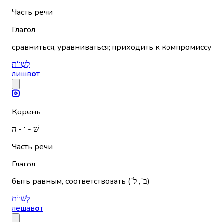
Часть речи
Глагол
сравниться, уравниваться; приходить к компромиссу
לִשְׁווֹת
лишв
о
т
Корень
שׁ - ו - ה
Часть речи
Глагол
быть равным, соответствовать (ב־, ל־)
לְשַׁוּוֹת
лешав
о
т