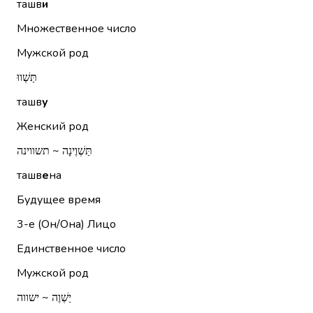
ташв
и
Множественное число
Мужской род
תַּשְׁווּ
ташв
у
Женский род
תַּשְׁוֶינָה ~ תשווינה
ташв
е
на
Будущее время
3-е (Он/Она)
Лицо
Единственное число
Мужской род
יַשְׁוֶה ~ ישווה