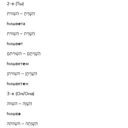
2-е (Ты)
הִשְׁוֵיתָ ~ השווית
hишв
е
та
הִשְׁוֵית ~ השווית
hишв
е
т
הִשְׁוֵיתֶם ~ השוויתם
hишвет
е
м
הִשְׁוֵיתֶן ~ השוויתן
hишвет
е
н
3-е (Он/Она)
הִשְׁוָה ~ השווה
hишв
а
הִשְׁוְתָה ~ השוותה