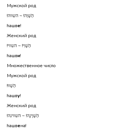
Мужской род
הַשְׁוֵה!‏ ~ השווה!‏
hашв
е
!
Женский род
הַשְׁוִי!‏ ~ השווי!‏
hашв
и
!
Множественное число
Мужской род
הַשְׁווּ!‏
hашв
у
!
Женский род
הַשְׁוֶינָה!‏ ~ השווינה!‏
hашв
е
на!