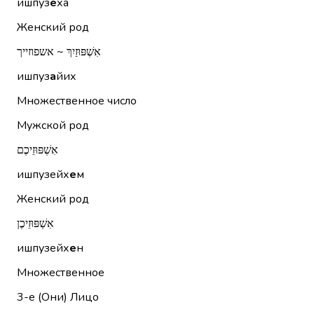
ишпуз
е
ха
Женский род
אִשְׁפּוּזַיִךְ ~ אשפוזייך
ишпуз
а
йих
Множественное число
Мужской род
אִשְׁפּוּזֵיכֶם
ишпузейх
е
м
Женский род
אִשְׁפּוּזֵיכֶן
ишпузейх
е
н
Множественное
3-е (Они)
Лицо