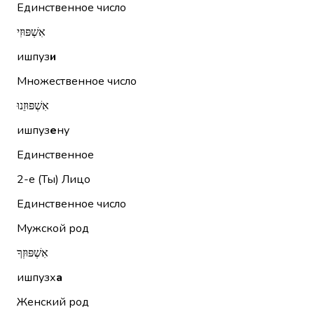
Единственное число
אִשְׁפּוּזִי
ишпуз
и
Множественное число
אִשְׁפּוּזֵנוּ
ишпуз
е
ну
Единственное
2-е (Ты)
Лицо
Единственное число
Мужской род
אִשְׁפּוּזְךָ
ишпузх
а
Женский род