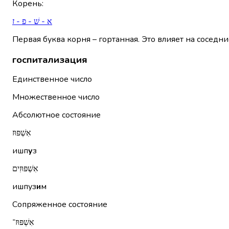
Корень
:
א - שׁ - פ - ז
Первая буква корня – гортанная. Это влияет на соседни
госпитализация
Единственное число
Множественное число
Абсолютное состояние
אִשְׁפּוּז
ишп
у
з
אִשְׁפּוּזִים
ишпуз
и
м
Сопряженное состояние
אִשְׁפּוּז־