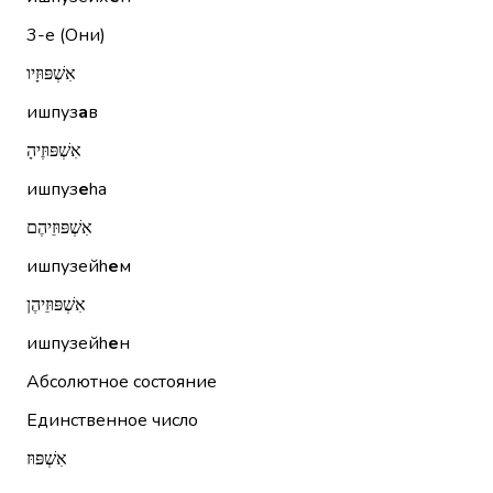
3-е (Они)
אִשְׁפּוּזָיו
ишпуз
а
в
אִשְׁפּוּזֶיהָ
ишпуз
е
hа
אִשְׁפּוּזֵיהֶם
ишпузейh
е
м
אִשְׁפּוּזֵיהֶן
ишпузейh
е
н
Абсолютное состояние
Единственное число
אִשְׁפּוּז