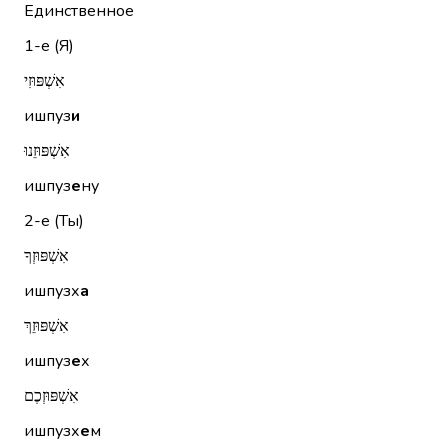
Единственное
1-е (Я)
אִשְׁפּוּזִי
ишпуз
и
אִשְׁפּוּזֵנוּ
ишпуз
е
ну
2-е (Ты)
אִשְׁפּוּזְךָ
ишпузх
а
אִשְׁפּוּזֵךְ
ишпуз
е
х
אִשְׁפּוּזְכֶם
ишпузх
е
м