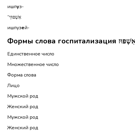
ишп
у
з-
אִשְׁפּוּזֵי־
ишпуз
е
й-
Единственное число
Множественное число
Форма слова
Лицо
Мужской род
Женский род
Мужской род
Женский род