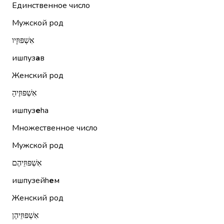
Единственное число
Мужской род
אִשְׁפּוּזָיו
ишпуз
а
в
Женский род
אִשְׁפּוּזֶיהָ
ишпуз
е
hа
Множественное число
Мужской род
אִשְׁפּוּזֵיהֶם
ишпузейh
е
м
Женский род
אִשְׁפּוּזֵיהֶן