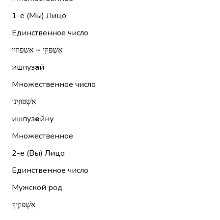
1-е (Мы)
Лицо
Единственное число
אִשְׁפּוּזַי ~ אשפוזיי
ишпуз
а
й
Множественное число
אִשְׁפּוּזֵינוּ
ишпуз
е
йну
Множественное
2-е (Вы)
Лицо
Единственное число
Мужской род
אִשְׁפּוּזֶיךָ