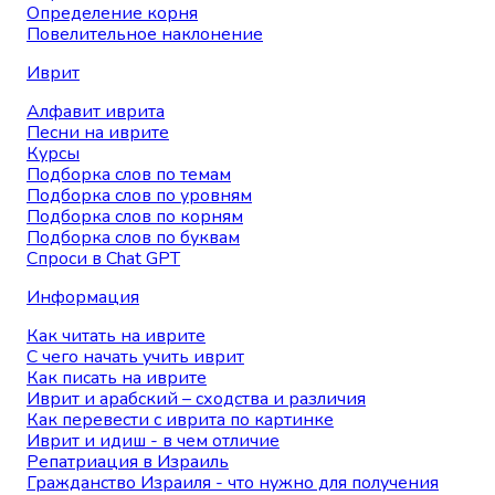
Определение корня
Повелительное наклонение
Иврит
Алфавит иврита
Песни на иврите
Курсы
Подборка слов по темам
Подборка слов по уровням
Подборка слов по корням
Подборка слов по буквам
Спроси в Chat GPT
Информация
Как читать на иврите
С чего начать учить иврит
Как писать на иврите
Иврит и арабский – сходства и различия
Как перевести с иврита по картинке
Иврит и идиш - в чем отличие
Репатриация в Израиль
Гражданство Израиля - что нужно для получения