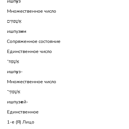
ишп
у
з
Множественное число
אִשְׁפּוּזִים
ишпуз
и
м
Сопряженное состояние
Единственное число
אִשְׁפּוּז־
ишп
у
з-
Множественное число
אִשְׁפּוּזֵי־
ишпуз
е
й-
Единственное
1-е (Я)
Лицо