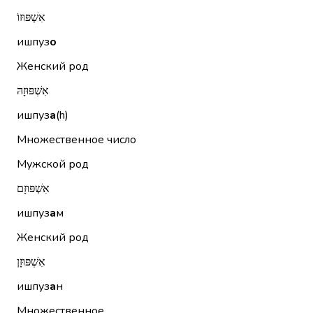
אִשְׁפּוּזוֹ
ишпуз
о
Женский род
אִשְׁפּוּזָהּ
ишпуз
а
(h)
Множественное число
Мужской род
אִשְׁפּוּזָם
ишпуз
а
м
Женский род
אִשְׁפּוּזָן
ишпуз
а
н
Множественное