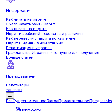
Информация
Как читать на иврите
С чего начать учить иврит
Как писать на иврите
Иврит и арабский – сходства и различия
Как перевести с иврита по картинке
Иврит и идиш - в чем отличие
Репатриация в Израиль
Гражданство Израиля - что нужно для получения
Больше статей
Преподаватели
Репетиторы
Ульпаны
Все
Существительное
Глагол
Прилагательное
Предлог
Ме
Hebrewerry