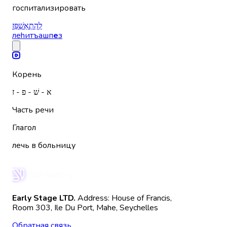
госпитализировать
לְהִתְאַשְׁפֵּז
леhитъашп
е
з
Корень
א - שׁ - פ - ז
Часть речи
Глагол
лечь в больницу
Early Stage LTD.
Address: House of Francis,
Room 303, Ile Du Port, Mahe, Seychelles
Обратная связь