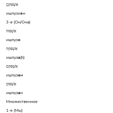
אִשְׁפּוּזְכֶן
ишпузх
е
н
3-е (Он/Она)
אִשְׁפּוּזוֹ
ишпуз
о
אִשְׁפּוּזָהּ
ишпуз
а
(h)
אִשְׁפּוּזָם
ишпуз
а
м
אִשְׁפּוּזָן
ишпуз
а
н
Множественное
1-е (Мы)