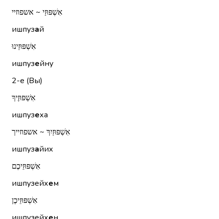
אִשְׁפּוּזַי ~ אשפוזיי
ишпуз
а
й
אִשְׁפּוּזֵינוּ
ишпуз
е
йну
2-е (Вы)
אִשְׁפּוּזֶיךָ
ишпуз
е
ха
אִשְׁפּוּזַיִךְ ~ אשפוזייך
ишпуз
а
йих
אִשְׁפּוּזֵיכֶם
ишпузейх
е
м
אִשְׁפּוּזֵיכֶן
ишпузейх
е
н