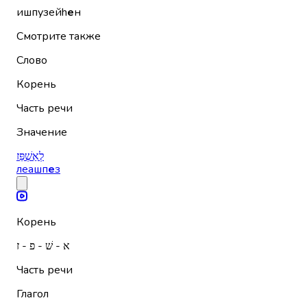
ишпузейh
е
н
Смотрите также
Слово
Корень
Часть речи
Значение
לְאַשְׁפֵּז
леашп
е
з
Корень
א - שׁ - פ - ז
Часть речи
Глагол