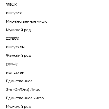
אִשְׁפּוּזֵךְ
ишпуз
е
х
Множественное число
Мужской род
אִשְׁפּוּזְכֶם
ишпузх
е
м
Женский род
אִשְׁפּוּזְכֶן
ишпузх
е
н
Единственное
3-е (Он/Она)
Лицо
Единственное число
Мужской род