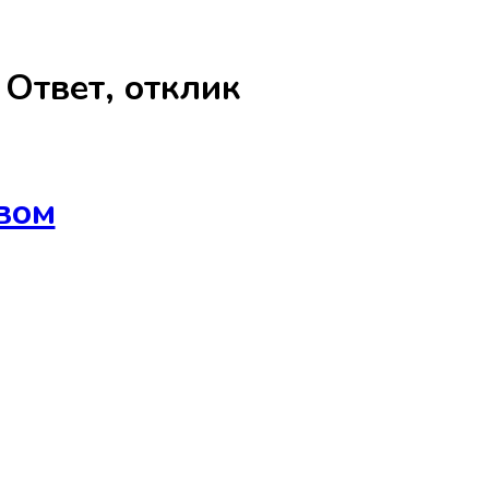
а
Ответ, отклик
вом