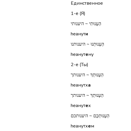
Единственное
1-е (Я)
הֵעָנוּתִי ~ היענותי
hеанут
и
הֵעָנוּתֵנוּ ~ היענותנו
hеанут
е
ну
2-е (Ты)
הֵעָנוּתְךָ ~ היענותך
hеанутх
а
הֵעָנוּתֵךְ ~ היענותך
hеанут
е
х
הֵעָנוּתְכֶם ~ היענותכם
hеанутх
е
м