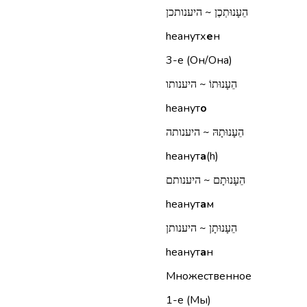
הֵעָנוּתְכֶן ~ היענותכן
hеанутх
е
н
3-е (Он/Она)
הֵעָנוּתוֹ ~ היענותו
hеанут
о
הֵעָנוּתָהּ ~ היענותה
hеанут
а
(h)
הֵעָנוּתָם ~ היענותם
hеанут
а
м
הֵעָנוּתָן ~ היענותן
hеанут
а
н
Множественное
1-е (Мы)