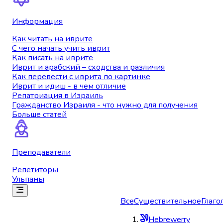
Информация
Как читать на иврите
С чего начать учить иврит
Как писать на иврите
Иврит и арабский – сходства и различия
Как перевести с иврита по картинке
Иврит и идиш - в чем отличие
Репатриация в Израиль
Гражданство Израиля - что нужно для получения
Больше статей
Преподаватели
Репетиторы
Ульпаны
Все
Существительное
Глаго
Hebrewerry