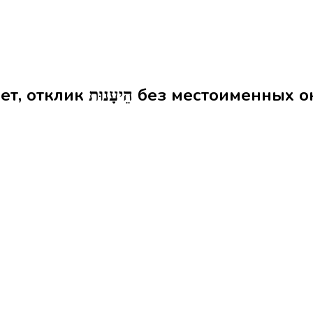
Формы слова ответ, отклик הֵיעָנוּת без мес