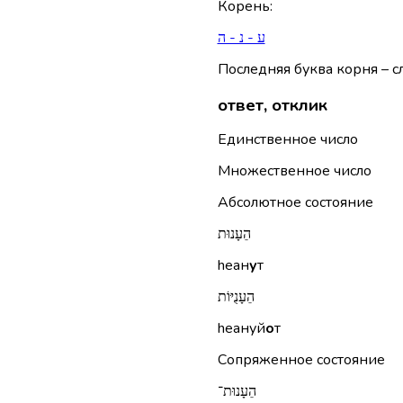
Корень
:
ע - נ - ה
Последняя буква корня – сл
ответ, отклик
Единственное число
Множественное число
Абсолютное состояние
הֵעָנוּת
hеан
у
т
הֵעָנֻיּוֹת
hеануй
о
т
Сопряженное состояние
הֵעָנוּת־