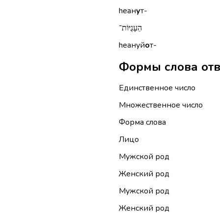
hеан
у
т-
הֵעָנֻיּוֹת־
hеануй
о
т-
Единственное число
Множественное число
Форма слова
Лицо
Мужской род
Женский род
Мужской род
Женский род