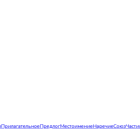
л
Прилагательное
Предлог
Местоимение
Наречие
Союз
Части