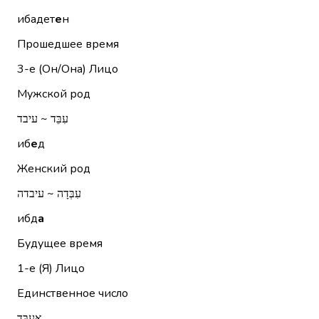
ибадет
е
н
Прошедшее время
3-е (Он/Она)
Лицо
Мужской род
עִבֵּד ~ עיבד
иб
е
д
Женский род
עִבְּדָה ~ עיבדה
ибд
а
Будущее время
1-е (Я)
Лицо
Единственное число
אֲעַבֵּד