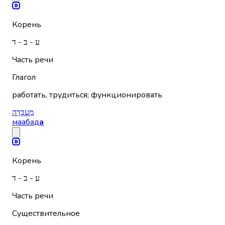
Корень
ע - ב - ד
Часть речи
Глагол
работать, трудиться; функционировать
מַעְבָּדָה
маабад
а
Корень
ע - ב - ד
Часть речи
Существительное