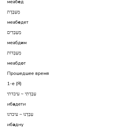
меаб
е
д
מְעַבֶּדֶת
меаб
е
дет
מְעַבְּדִים
меабд
и
м
מְעַבְּדוֹת
меабд
о
т
Прошедшее время
1-е (Я)
עִבַּדְתִּי ~ עיבדתי
иб
а
дети
עִבַּדְנוּ ~ עיבדנו
иб
а
дну