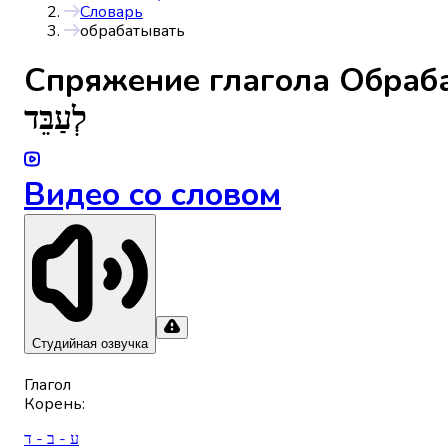
Словарь
обрабатывать
Спряжениe глагола
Обраб
לְעַבֵּד
Видео со словом
Студийная озвучка
Глагол
Корень
:
ע - ב - ד