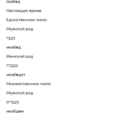
леаб
е
д
Настоящее время
Единственное число
Мужской род
מְעַבֵּד
меаб
е
д
Женский род
מְעַבֶּדֶת
меаб
е
дет
Множественное число
Мужской род
מְעַבְּדִים
меабд
и
м