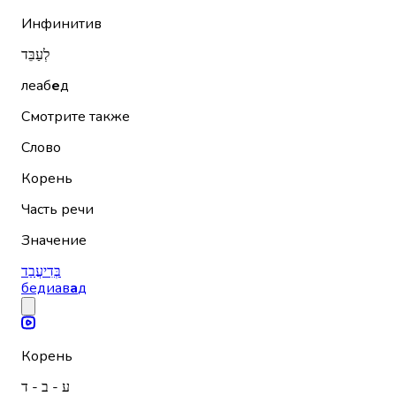
Инфинитив
לְעַבֵּד
леаб
е
д
Смотрите также
Слово
Корень
Часть речи
Значение
בְּדִיעֲבַד
бедиав
а
д
Корень
ע - ב - ד