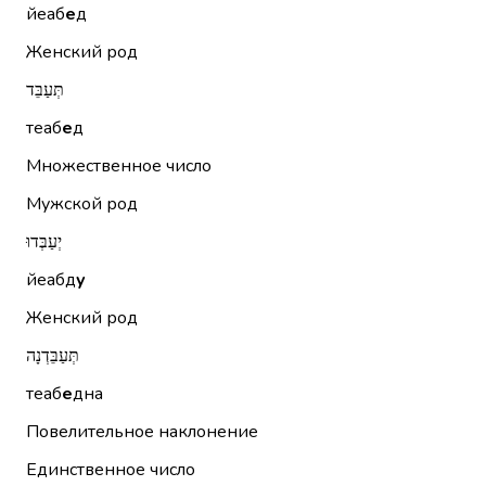
йеаб
е
д
Женский род
תְּעַבֵּד
теаб
е
д
Множественное число
Мужской род
יְעַבְּדוּ
йеабд
у
Женский род
תְּעַבֵּדְנָה
теаб
е
дна
Повелительное наклонение
Единственное число