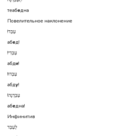
теаб
е
дна
Повелительное наклонение
עַבֵּד!‏
аб
е
д!
עַבְּדִי!‏
абд
и
!
עַבְּדוּ!‏
абд
у
!
עַבֵּדְנָה!‏
аб
е
дна!
Инфинитив
לְעַבֵּד