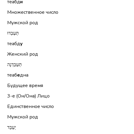
теабд
и
Множественное число
Мужской род
תְּעַבְּדוּ
теабд
у
Женский род
תְּעַבֵּדְנָה
теаб
е
дна
Будущее время
3-е (Он/Она)
Лицо
Единственное число
Мужской род
יְעַבֵּד