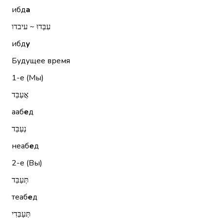
ибд
а
עִבְּדוּ ~ עיבדו
ибд
у
Будущее время
1-е (Мы)
אֲעַבֵּד
ааб
е
д
נְעַבֵּד
неаб
е
д
2-е (Вы)
תְּעַבֵּד
теаб
е
д
תְּעַבְּדִי