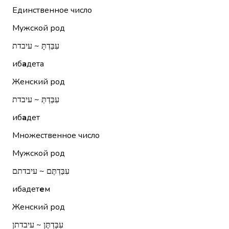
Единственное число
Мужской род
עִבַּדְתָּ ~ עיבדת
иб
а
дета
Женский род
עִבַּדְתְּ ~ עיבדת
иб
а
дет
Множественное число
Мужской род
עִבַּדְתֶּם ~ עיבדתם
ибадет
е
м
Женский род
עִבַּדְתֶּן ~ עיבדתן