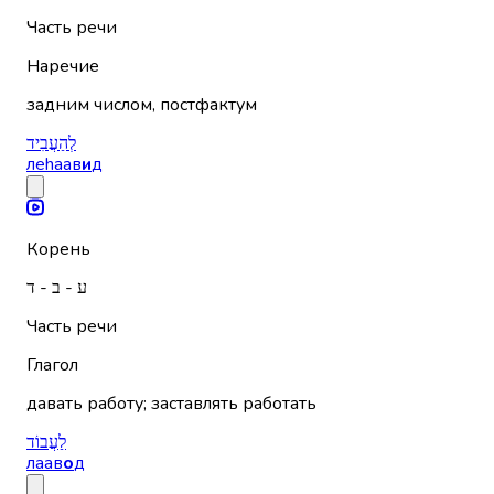
Часть речи
Наречие
задним числом, постфактум
לְהַעֲבִיד
леhаав
и
д
Корень
ע - ב - ד
Часть речи
Глагол
давать работу; заставлять работать
לַעֲבוֹד
лаав
о
д