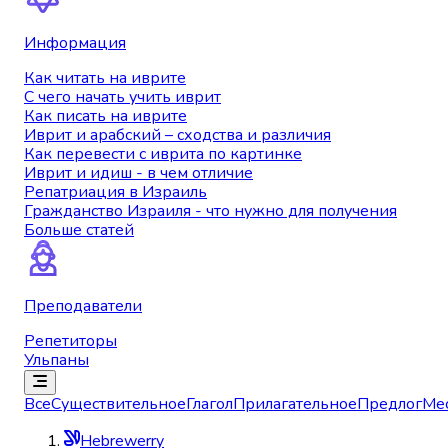
Информация
Как читать на иврите
С чего начать учить иврит
Как писать на иврите
Иврит и арабский – сходства и различия
Как перевести с иврита по картинке
Иврит и идиш - в чем отличие
Репатриация в Израиль
Гражданство Израиля - что нужно для получения
Больше статей
Преподаватели
Репетиторы
Ульпаны
Все
Существительное
Глагол
Прилагательное
Предлог
Ме
Hebrewerry