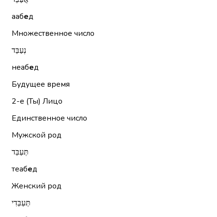
ааб
е
д
Множественное число
נְעַבֵּד
неаб
е
д
Будущее время
2-е (Ты)
Лицо
Единственное число
Мужской род
תְּעַבֵּד
теаб
е
д
Женский род
תְּעַבְּדִי