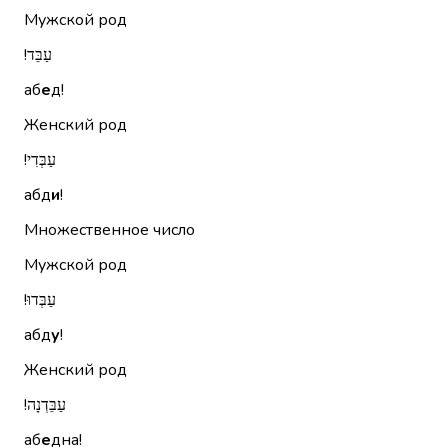
Мужской род
עַבֵּד!‏
аб
е
д!
Женский род
עַבְּדִי!‏
абд
и
!
Множественное число
Мужской род
עַבְּדוּ!‏
абд
у
!
Женский род
עַבֵּדְנָה!‏
аб
е
дна!