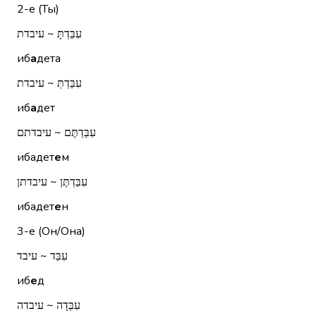
2-е (Ты)
עִבַּדְתָּ ~ עיבדת
иб
а
дета
עִבַּדְתְּ ~ עיבדת
иб
а
дет
עִבַּדְתֶּם ~ עיבדתם
ибадет
е
м
עִבַּדְתֶּן ~ עיבדתן
ибадет
е
н
3-е (Он/Она)
עִבֵּד ~ עיבד
иб
е
д
עִבְּדָה ~ עיבדה