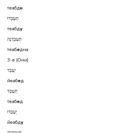
теабд
и
תְּעַבְּדוּ
теабд
у
תְּעַבֵּדְנָה
теаб
е
дна
3-е (Они)
יְעַבֵּד
йеаб
е
д
תְּעַבֵּד
теаб
е
д
יְעַבְּדוּ
йеабд
у
תְּעַבֵּדְנָה