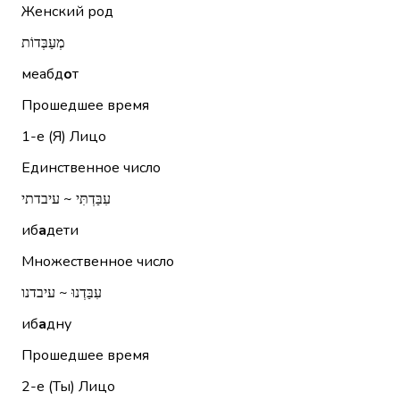
Женский род
מְעַבְּדוֹת
меабд
о
т
Прошедшее время
1-е (Я)
Лицо
Единственное число
עִבַּדְתִּי ~ עיבדתי
иб
а
дети
Множественное число
עִבַּדְנוּ ~ עיבדנו
иб
а
дну
Прошедшее время
2-е (Ты)
Лицо