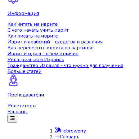
Информация
Как читать на иврите
С чего начать учить иврит
Как писать на иврите
Иврит и арабский – сходства и различия
Как перевести с иврита по картинке
Иврит и идиш - в чем отличие
Репатриация в Израиль
Гражданство Израиля - что нужно для получения
Больше статей
Преподаватели
Репетиторы
Ульпаны
Hebrewerry
Словарь