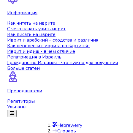
Информация
Как читать на иврите
С чего начать учить иврит
Как писать на иврите
Иврит и арабский – сходства и различия
Как перевести с иврита по картинке
Иврит и идиш - в чем отличие
Репатриация в Израиль
Гражданство Израиля - что нужно для получения
Больше статей
Преподаватели
Репетиторы
Ульпаны
Hebrewerry
Словарь