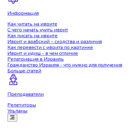
Информация
Как читать на иврите
С чего начать учить иврит
Как писать на иврите
Иврит и арабский – сходства и различия
Как перевести с иврита по картинке
Иврит и идиш - в чем отличие
Репатриация в Израиль
Гражданство Израиля - что нужно для получения
Больше статей
Преподаватели
Репетиторы
Ульпаны