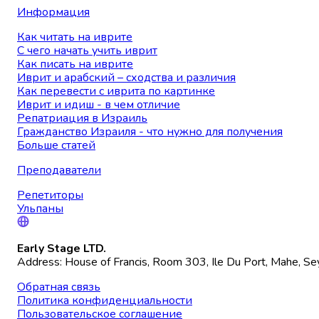
Информация
Как читать на иврите
С чего начать учить иврит
Как писать на иврите
Иврит и арабский – сходства и различия
Как перевести с иврита по картинке
Иврит и идиш - в чем отличие
Репатриация в Израиль
Гражданство Израиля - что нужно для получения
Больше статей
Преподаватели
Репетиторы
Ульпаны
Early Stage LTD.
Address: House of Francis, Room 303, Ile Du Port, Mahe, Se
Обратная связь
Политика конфиденциальности
Пользовательское соглашение