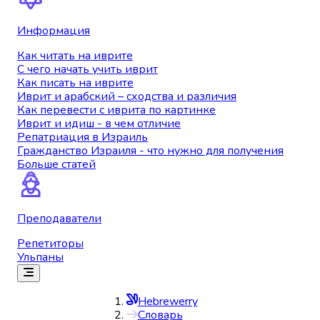
Информация
Как читать на иврите
С чего начать учить иврит
Как писать на иврите
Иврит и арабский – сходства и различия
Как перевести с иврита по картинке
Иврит и идиш - в чем отличие
Репатриация в Израиль
Гражданство Израиля - что нужно для получения
Больше статей
Преподаватели
Репетиторы
Ульпаны
Hebrewerry
Словарь