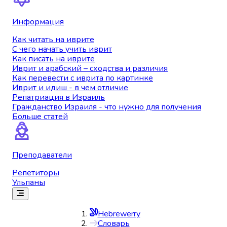
Информация
Как читать на иврите
С чего начать учить иврит
Как писать на иврите
Иврит и арабский – сходства и различия
Как перевести с иврита по картинке
Иврит и идиш - в чем отличие
Репатриация в Израиль
Гражданство Израиля - что нужно для получения
Больше статей
Преподаватели
Репетиторы
Ульпаны
Hebrewerry
Словарь