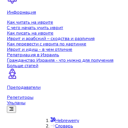
Информация
Как читать на иврите
С чего начать учить иврит
Как писать на иврите
Иврит и арабский – сходства и различия
Как перевести с иврита по картинке
Иврит и идиш - в чем отличие
Репатриация в Израиль
Гражданство Израиля - что нужно для получения
Больше статей
Преподаватели
Репетиторы
Ульпаны
Hebrewerry
Словарь