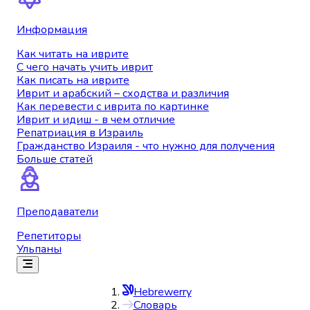
Информация
Как читать на иврите
С чего начать учить иврит
Как писать на иврите
Иврит и арабский – сходства и различия
Как перевести с иврита по картинке
Иврит и идиш - в чем отличие
Репатриация в Израиль
Гражданство Израиля - что нужно для получения
Больше статей
Преподаватели
Репетиторы
Ульпаны
Hebrewerry
Словарь