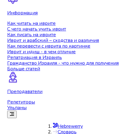
Информация
Как читать на иврите
С чего начать учить иврит
Как писать на иврите
Иврит и арабский – сходства и различия
Как перевести с иврита по картинке
Иврит и идиш - в чем отличие
Репатриация в Израиль
Гражданство Израиля - что нужно для получения
Больше статей
Преподаватели
Репетиторы
Ульпаны
Hebrewerry
Словарь