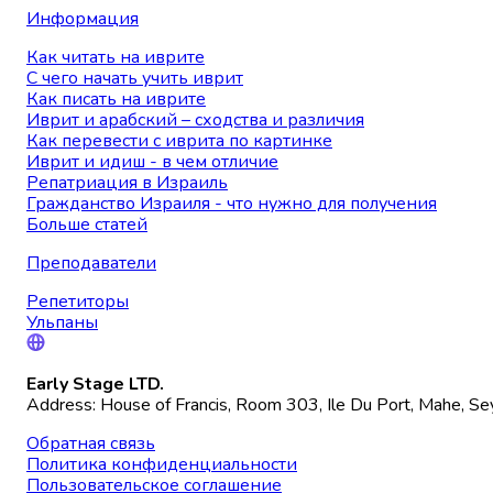
Информация
Как читать на иврите
С чего начать учить иврит
Как писать на иврите
Иврит и арабский – сходства и различия
Как перевести с иврита по картинке
Иврит и идиш - в чем отличие
Репатриация в Израиль
Гражданство Израиля - что нужно для получения
Больше статей
Преподаватели
Репетиторы
Ульпаны
Early Stage LTD.
Address: House of Francis, Room 303, Ile Du Port, Mahe, Se
Обратная связь
Политика конфиденциальности
Пользовательское соглашение