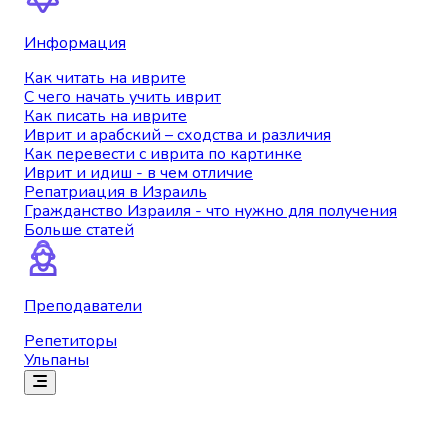
Информация
Как читать на иврите
С чего начать учить иврит
Как писать на иврите
Иврит и арабский – сходства и различия
Как перевести с иврита по картинке
Иврит и идиш - в чем отличие
Репатриация в Израиль
Гражданство Израиля - что нужно для получения
Больше статей
Преподаватели
Репетиторы
Ульпаны